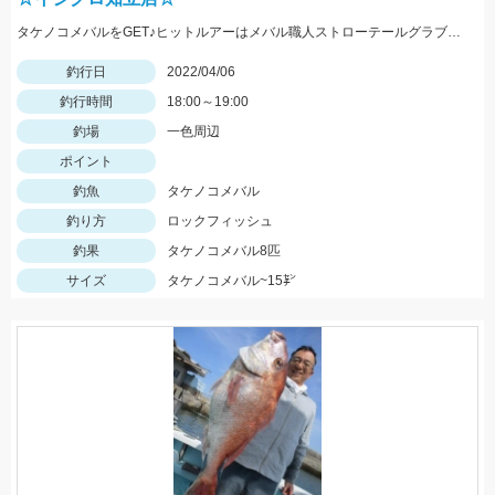
タケノコメバルをGET♪ヒットルアーはメバル職人ストローテールグラブとテトラワークスユラメキ☆
釣行日
2022/04/06
釣行時間
18:00～19:00
釣場
一色周辺
ポイント
釣魚
タケノコメバル
釣り方
ロックフィッシュ
釣果
タケノコメバル8匹
サイズ
タケノコメバル~15㌢