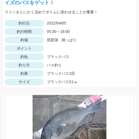
イズのバスをゲット！
ラインをとにかく沈めてボトムに添わせることが重要！
釣行日
2022/04/05
釣行時間
05:30～18:00
釣場
琵琶湖 陸っぱり
ポイント
釣魚
ブラックバス
釣り方
バス釣り
釣果
ブラックバス1匹
サイズ
ブラックバス51㎝