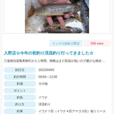
イシグロ浜松入野店
508 view
入野店☆今年の初釣り渓流釣り行ってきました☆
三遠南信道鳳来狭ICから１時間、朝晩はまだ気温が低いので暖かな格好で出かけて下さい。
釣行日
2022/04/05
釣行時間
09:00～12:00
釣場
その他
ポイント
釣魚
イワナ
釣り方
渓流釣り
釣果
イワナ７匹（イワナ４匹アマゴ３匹）他リリース