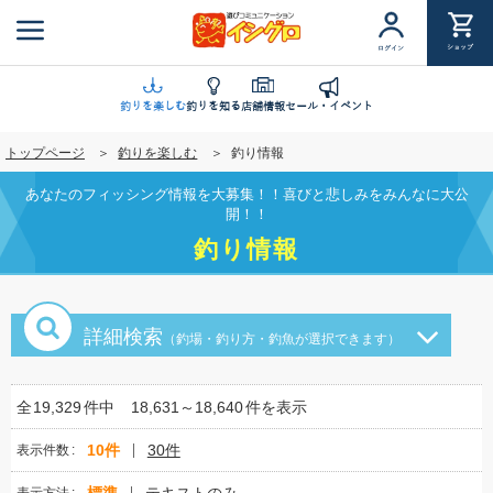
メ
イ
ショップ
ログイン
ン
コ
ン
釣りを楽しむ
釣りを知る
店舗情報
セール・イベント
テ
トップページ
釣りを楽しむ
釣り情報
ン
ツ
あなたのフィッシング情報を大募集！！喜びと悲しみをみんなに大公
に
開！！
移
釣り情報
動
詳細検索
（釣場・釣り方・釣魚が選択できます）
全
19,329
件中
18,631～18,640
件を表示
10件
30件
表示件数