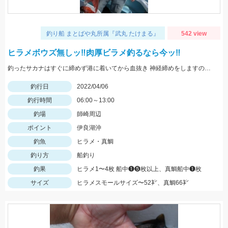
釣り船 まとばや丸所属『武丸 たけまる』
542 view
ヒラメボウズ無しッ‼︎肉厚ビラメ釣るなら今ッ‼︎
釣ったサカナはすぐに締めず港に着いてから血抜き 神経締めをしますので旨さ 食感が違い過ぎますッ‼︎
釣行日
2022/04/06
釣行時間
06:00～13:00
釣場
師崎周辺
ポイント
伊良湖沖
釣魚
ヒラメ・真鯛
釣り方
船釣り
釣果
ヒラメ1〜4枚 船中❶❺枚以上、真鯛船中❶枚
サイズ
ヒラメスモールサイズ〜52㌢、真鯛66㌢