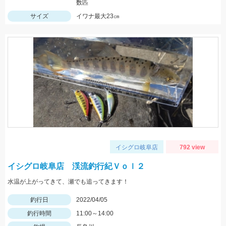
数匹
サイズ
イワナ最大23㎝
イシグロ岐阜店
792 view
イシグロ岐阜店 渓流釣行紀Ｖｏｌ２
水温が上がってきて、瀬でも追ってきます！
釣行日
2022/04/05
釣行時間
11:00～14:00