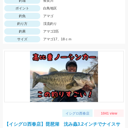
釣場
長良川
ポイント
白鳥地区
釣魚
アマゴ
釣り方
渓流釣り
釣果
アマゴ2匹
サイズ
アマゴ17、18ｃｍ
イシグロ西春店
1041 view
【イシグロ西春店】琵琶湖 沈み蟲3.2インチでナイスサ