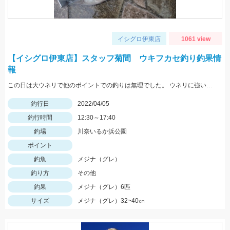
イシグロ伊東店
1061 view
【イシグロ伊東店】スタッフ菊間 ウキフカセ釣り釣果情
報
この日は大ウネリで他のポイントでの釣りは無理でした。 ウネリに強いこのポイントでも波は大きかったですが、 沖目のポイントでアタリが良く出ました！
釣行日
2022/04/05
釣行時間
12:30～17:40
釣場
川奈いるか浜公園
ポイント
釣魚
メジナ（グレ）
釣り方
その他
釣果
メジナ（グレ）6匹
サイズ
メジナ（グレ）32~40㎝