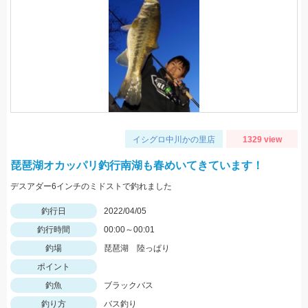
イシグロ中川かの里店
1329 view
琵琶湖オカッパリ釣行南湖も春めいてきています！
デスアダー6インチのミドストで釣れました
釣行日
2022/04/05
釣行時間
00:00～00:01
釣場
琵琶湖 陸っぱり
ポイント
釣魚
ブラックバス
釣り方
バス釣り