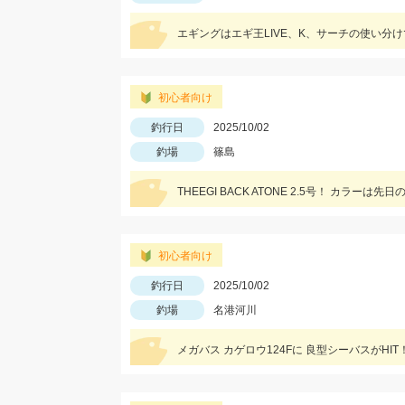
エギングはエギ王LIVE、K、サーチの使い分
初心者向け
釣行日
2025/10/02
釣場
篠島
THEEGI BACK ATONE 2.5号！ カラ
初心者向け
釣行日
2025/10/02
釣場
名港河川
メガバス カゲロウ124Fに 良型シーバスがHIT