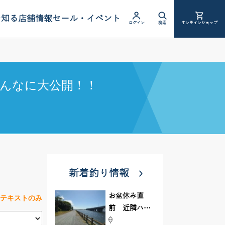
を知る
店舗情報
セール・イベント
ログイン
検索
オンラインショップ
んなに大公開！！
新着釣り情報
お盆休み直
テキストのみ
前 近隣ハゼ
釣り場調査し