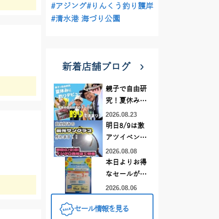
#アジング
#りんくう釣り護岸
#清水港 海づり公園
新着店舗ブログ
親子で自由研
究！夏休みに
釣りデビュー
2026.08.23
明日8/9は激
アツイベント
日！！！～オ
2026.08.08
ーダー偏光グ
本日よりお得
ラス受注会～
なセールがス
タート!!
2026.08.06
セール情報を見る