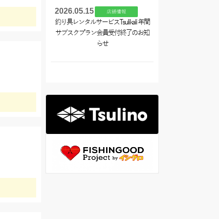
2026.05.15
店舗情報
釣り具レンタルサービスTsulikali 年間
サブスクプラン会員受付終了のお知
らせ