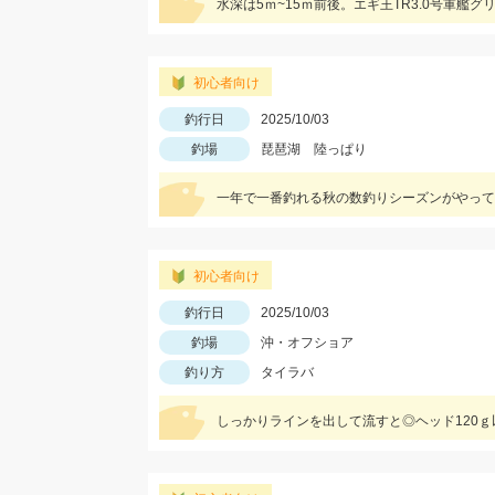
水深は5ｍ~15ｍ前後。エギ王TR3.0号軍艦
初心者向け
釣行日
2025/10/03
釣場
琵琶湖 陸っぱり
一年で一番釣れる秋の数釣りシーズンがやって
初心者向け
釣行日
2025/10/03
釣場
沖・オフショア
釣り方
タイラバ
しっかりラインを出して流すと◎ヘッド120