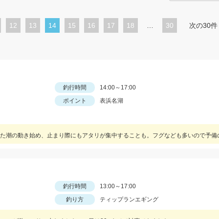
ペ
12
ペ
13
カ
14
ペ
15
ペ
16
ペ
17
ペ
18
…
30
次の30件
ー
ー
レ
ー
ー
ー
ー
ジ
ジ
ン
ジ
ジ
ジ
ジ
ト
ペ
釣行時間
14:00～17:00
ー
ポイント
表浜名湖
ジ
釣行時間
13:00～17:00
釣り方
ティップランエギング