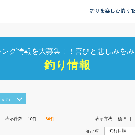
釣りを楽しむ
釣り
シング情報を大募集！！喜びと悲しみをみ
釣り情報
きます）
表示件数
表示方法
10件
30件
標準
並び順