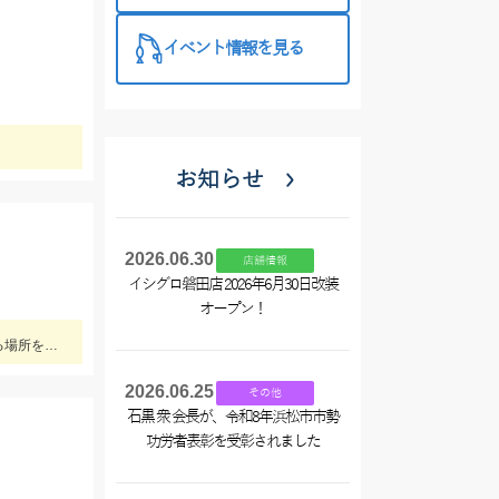
イベント情報を見る
お知らせ
2026.06.30
店舗情報
イシグロ磐田店 2026年6月30日改装
オープン！
SLC(スーパーライトちょい投げ)で秋ハゼ釣れました♪サイズも最大14㎝!!エサはGOLDイソメで、釣果のポイントは地形変化のある場所を狙う事!!
2026.06.25
その他
石黒 衆 会長が、令和8年浜松市市勢
功労者表彰を受彰されました