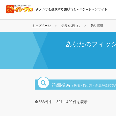
メ
イ
タノシサを追求する遊びコミュニケーションサイト
ン
コ
ン
トップページ
釣りを楽しむ
釣り情報
テ
ン
あなたのフィッ
ツ
に
移
動
詳細検索
（釣場・釣り方・釣魚が選択で
全
883
件中
391～420
件を表示