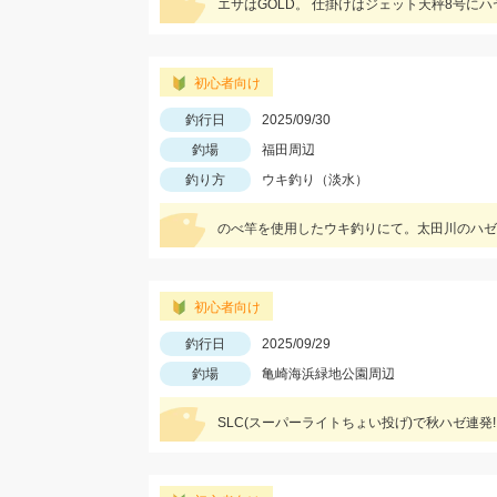
エサはGOLD。 仕掛けはジェット天秤8号に
初心者向け
釣行日
2025/09/30
釣場
福田周辺
釣り方
ウキ釣り（淡水）
のべ竿を使用したウキ釣りにて。太田川のハゼ
初心者向け
釣行日
2025/09/29
釣場
亀崎海浜緑地公園周辺