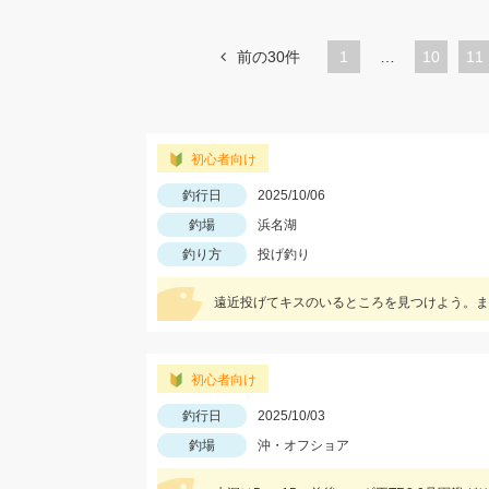
前の30件
1
…
ペ
10
ペ
11
ー
ー
ジ
ジ
初心者向け
釣行日
2025/10/06
釣場
浜名湖
釣り方
投げ釣り
初心者向け
釣行日
2025/10/03
釣場
沖・オフショア