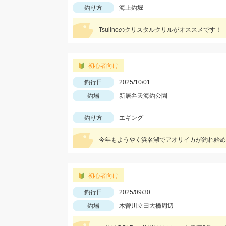
釣り方
海上釣堀
Tsulinoのクリスタルクリルがオススメです！
初心者向け
釣行日
2025/10/01
釣場
新居弁天海釣公園
釣り方
エギング
今年もようやく浜名湖でアオリイカが釣れ始め
初心者向け
釣行日
2025/09/30
釣場
木曽川立田大橋周辺