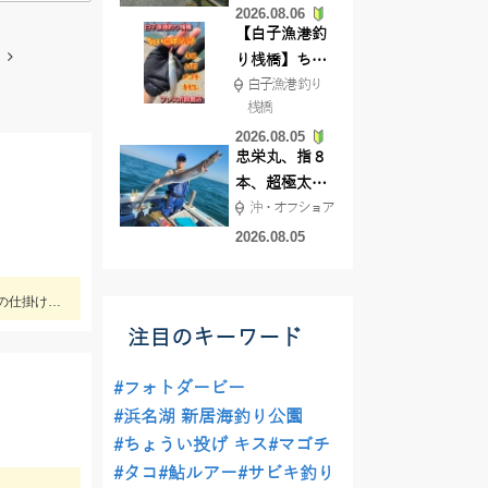
2026.08.06
てきました
【白子漁港釣
り桟橋】ちょ
白子漁港 釣り
い投げ釣りが
桟橋
絶好調!キスや
2026.08.05
ハゼが簡単に
忠栄丸、指８
釣れますよ💛
本、超極太ド
沖・オフショア
ラゴン登場！
2026.08.05
遠近投げてキスのいるところを見つけよう。また潮の動き始め、止まり際にもアタリが集中することも。フグなども多いので予備の仕掛けは最低でも３セット持って行ってください。
注目のキーワード
#フォトダービー
#浜名湖 新居海釣り公園
#ちょうい投げ キス
#マゴチ
#タコ
#鮎ルアー
#サビキ釣り