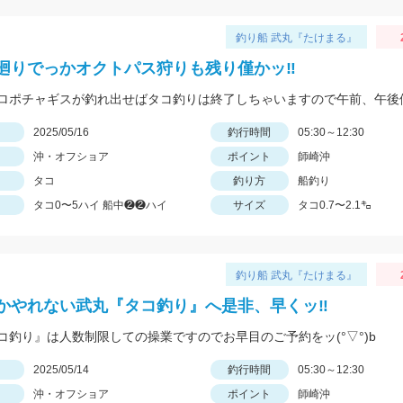
釣り船 武丸『たけまる』
廻りでっかオクトパス狩りも残り僅かッ‼︎
日
2025/05/16
釣行時間
05:30～12:30
沖・オフショア
ポイント
師崎沖
タコ
釣り方
船釣り
タコ0〜5ハイ 船中❷❷ハイ
サイズ
タコ0.7〜2.1㌔
釣り船 武丸『たけまる』
かやれない武丸『タコ釣り』へ是非、早くッ‼︎
コ釣り』は人数制限しての操業ですのでお早目のご予約をッ(°▽°)b
日
2025/05/14
釣行時間
05:30～12:30
沖・オフショア
ポイント
師崎沖