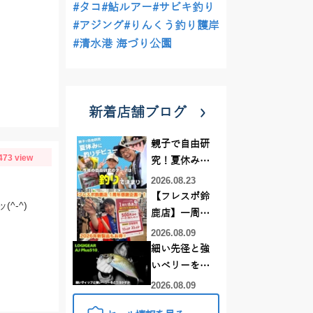
#タコ
#鮎ルアー
#サビキ釣り
#アジング
#りんくう釣り護岸
#清水港 海づり公園
新着店舗ブログ
親子で自由研
473 view
究！夏休みに
釣りデビュー
2026.08.23
【フレスポ鈴
-^)
鹿店】一周年
記念セール開
2026.08.09
催中！新製品
細い先径と強
ルアーロッド
いベリーをど
もお買い
う活かすか |
2026.08.09
得！！！
LOGIGEAR AJ