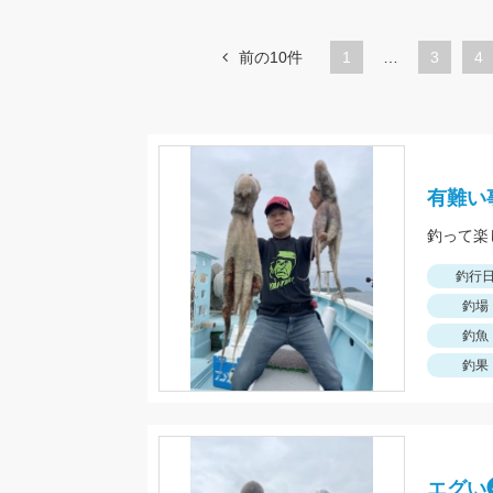
前の10件
1
…
ペ
3
ペ
4
ー
ー
ジ
ジ
有難い
釣って楽
釣行
釣場
釣魚
釣果
エグい