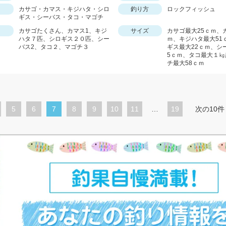
カサゴ・カマス・キジハタ・シロ
釣り方
ロックフィッシュ
ギス・シーバス・タコ・マゴチ
カサゴたくさん、カマス1、キジ
サイズ
カサゴ最大25ｃｍ、
ハタ７匹、シロギス２０匹、シー
ｍ、キジハタ最大51
バス2、タコ２、マゴチ３
ギス最大22ｃｍ、シ
5ｃｍ、タコ最大１㎏
チ最大58ｃｍ
ペ
5
ペ
6
カ
7
ペ
8
ペ
9
ペ
10
ペ
11
…
19
次の10件
ー
ー
レ
ー
ー
ー
ー
ジ
ジ
ン
ジ
ジ
ジ
ジ
ト
ペ
ー
ジ