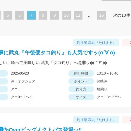
ペ
5
ペ
6
カ
7
ペ
8
ペ
9
ペ
10
ペ
11
…
19
次の10件
ー
ー
レ
ー
ー
ー
ー
ジ
ジ
ン
ジ
ジ
ジ
ジ
ト
釣り船 武丸『たけまる』
ペ
事に武丸『午後便タコ釣り』も人気ですッ(о´∀`о)
ー
しい、喰べて美味しい 武丸『タコ釣り』へ是非ッψ(｀∇´)ψ
ジ
日
2025/05/23
釣行時間
13:10～16:40
沖・オフショア
ポイント
師崎沖
タコ
釣り方
船釣り
タコ0〜2ハイ
サイズ
タコ1.3〜3.5㌔
釣り船 武丸『たけまる』
❹㌔Overビッグオクトパス登場ッ‼︎