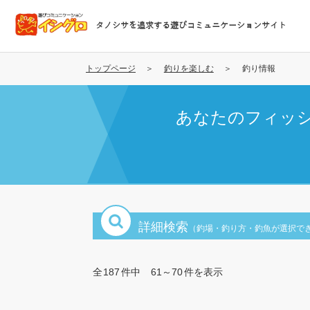
メ
イ
タノシサを追求する遊びコミュニケーションサイト
ン
コ
ン
トップページ
釣りを楽しむ
釣り情報
テ
ン
あなたのフィッ
ツ
に
移
動
詳細検索
（釣場・釣り方・釣魚が選択で
全
187
件中
61～70
件を表示