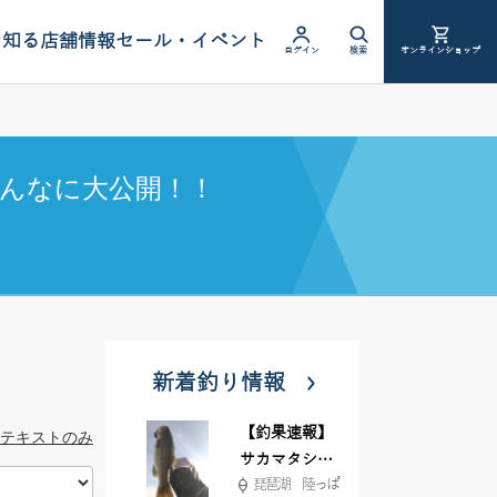
を知る
店舗情報
セール・イベント
ログイン
検索
オンラインショップ
んなに大公開！！
新着釣り情報
【釣果速報】
テキストのみ
サカマタシャ
琵琶湖 陸っぱ
ッド6インチ