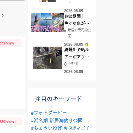
り
で50ジャスト
2026.08.09
ゲット!!
お盆期間！
色々な魚が沢
新居弁天海釣公
山釣れてます
園
よ！
271 view
2026.08.09
狩野川で鮎ル
アーがアツ
狩野川
い！！
2026.08.09
注目のキーワード
#フォトダービー
#浜名湖 新居海釣り公園
220 view
#ちょうい投げ キス
#マゴチ