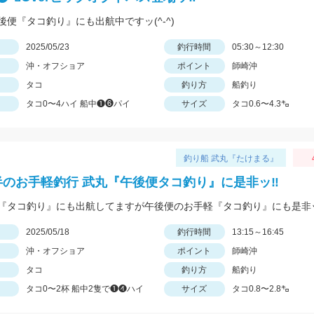
後便『タコ釣り』にも出航中ですッ(^-^)
日
2025/05/23
釣行時間
05:30～12:30
沖・オフショア
ポイント
師崎沖
タコ
釣り方
船釣り
タコ0〜4ハイ 船中❶❻パイ
サイズ
タコ0.6〜4.3㌔
釣り船 武丸『たけまる』
半のお手軽釣行 武丸『午後便タコ釣り』に是非ッ‼︎
『タコ釣り』にも出航してますが午後便のお手軽『タコ釣り』にも是非ッ(^
日
2025/05/18
釣行時間
13:15～16:45
沖・オフショア
ポイント
師崎沖
タコ
釣り方
船釣り
タコ0〜2杯 船中2隻で❶❹ハイ
サイズ
タコ0.8〜2.8㌔