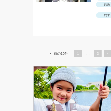
釣魚
釣果
前の10件
1
…
ペ
3
ペ
4
ー
ー
ジ
ジ