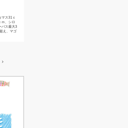
カマス31ｃ
ｃｍ、シロ
ーバス最大3
超え、マゴ