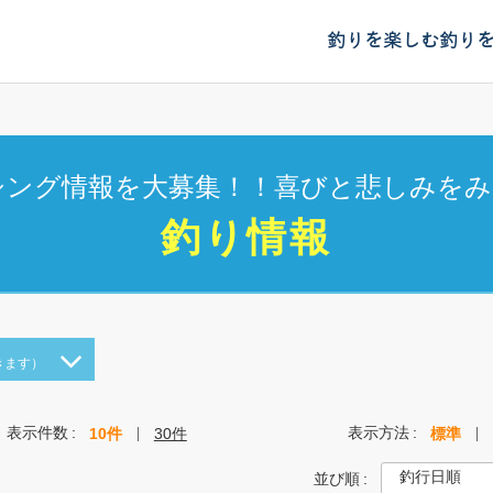
釣りを楽しむ
釣り
シング情報を大募集！！喜びと悲しみをみ
釣り情報
きます）
表示件数
表示方法
10件
30件
標準
並び順