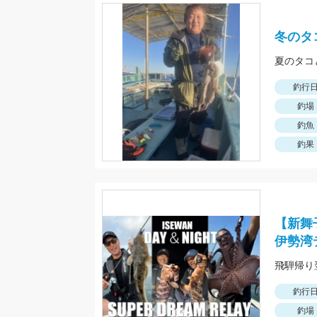
冬のタ
夏のタコ
釣行
釣場
釣魚
釣果
【新舞
伊勢湾デ
飛騨帰り
釣行
釣場