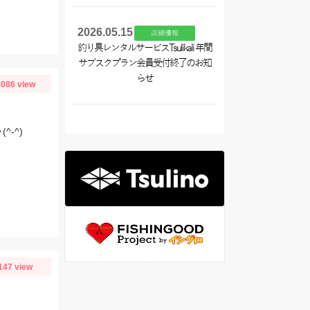
2026.05.15
店舗情報
釣り具レンタルサービスTsulikali 年間
サブスクプラン会員受付終了のお知
らせ
086 view
-^)
147 view