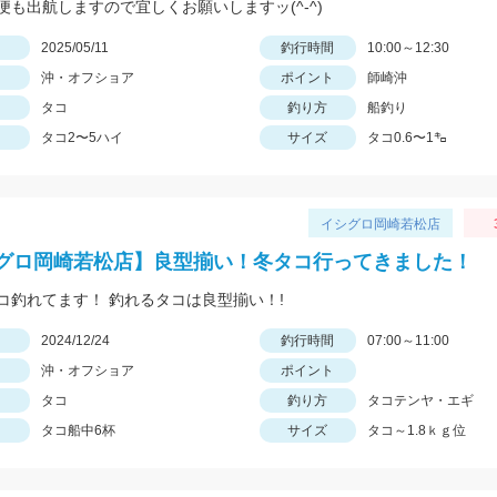
便も出航しますので宜しくお願いしますッ(^-^)
日
2025/05/11
釣行時間
10:00～12:30
沖・オフショア
ポイント
師崎沖
タコ
釣り方
船釣り
タコ2〜5ハイ
サイズ
タコ0.6〜1㌔
イシグロ岡崎若松店
グロ岡崎若松店】良型揃い！冬タコ行ってきました！
コ釣れてます！ 釣れるタコは良型揃い！!
日
2024/12/24
釣行時間
07:00～11:00
沖・オフショア
ポイント
タコ
釣り方
タコテンヤ・エギ
タコ船中6杯
サイズ
タコ～1.8ｋｇ位