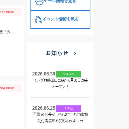
セール情報を見る
プラス510の
特徴と考え方
237 view
イベント情報を見る
武丸はモロポチャギスが釣れ出せばタコ釣りは終了しちゃいますので午前、午後便『タコ釣り』に是非ッ‼︎
お知らせ
2026.06.30
店舗情報
イシグロ磐田店 2026年6月30日改装
オープン！
284 view
2026.06.25
その他
石黒 衆 会長が、令和8年浜松市市勢
功労者表彰を受彰されました