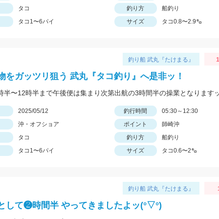
タコ
釣り方
船釣り
タコ1〜6パイ
サイズ
タコ0.8〜2.9㌔
釣り船 武丸『たけまる』
1
物をガッツリ狙う 武丸『タコ釣り』へ是非ッ！
5時半〜12時半まで午後便は集まり次第出航の3時間半の操業となりますッ(^
日
2025/05/12
釣行時間
05:30～12:30
沖・オフショア
ポイント
師崎沖
タコ
釣り方
船釣り
タコ1〜6パイ
サイズ
タコ0.6〜2㌔
釣り船 武丸『たけまる』
として❷時間半 やってきましたよッ(°▽°)