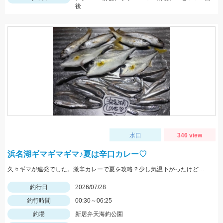
後
水口
346 view
浜名湖ギマギマギマ♪夏は辛口カレー♡
久々ギマが連発でした。激辛カレーで夏を攻略？少し気温下がったけど、、、要注意！
釣行日
2026/07/28
釣行時間
00:30～06:25
釣場
新居弁天海釣公園