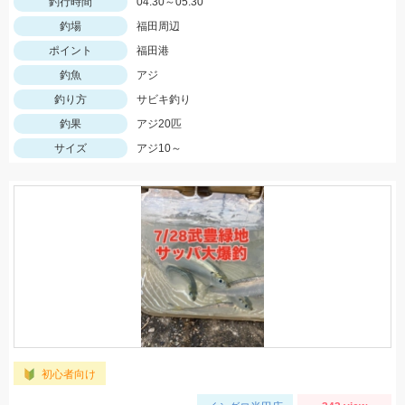
釣行時間
04:30～05:30
釣場
福田周辺
ポイント
福田港
釣魚
アジ
釣り方
サビキ釣り
釣果
アジ20匹
サイズ
アジ10～
初心者向け