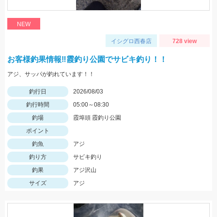
NEW
イシグロ西春店
728 view
お客様釣果情報‼霞釣り公園でサビキ釣り！！
アジ、サッパが釣れています！！
釣行日
2026/08/03
釣行時間
05:00～08:30
釣場
霞埠頭 霞釣り公園
ポイント
釣魚
アジ
釣り方
サビキ釣り
釣果
アジ沢山
サイズ
アジ