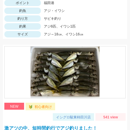
ポイント
福田港
釣魚
アジ・イワシ
釣り方
サビキ釣り
釣果
アジ6匹、イワシ1匹
サイズ
アジ～18㎝、イワシ16㎝
NEW
初心者向け
イシグロ駿東柿田川店
541 view
激アツの中、短時間釣行でアジ釣りました！