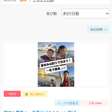
標準
テキストのみ
表示方法
並び順
次の10件
NEW
初心者向け
イシグロ西尾店
135 view