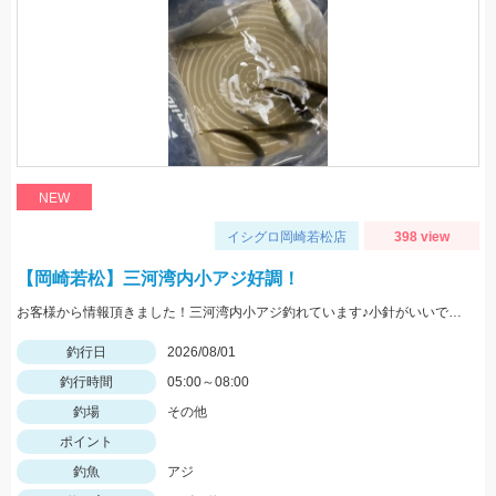
NEW
イシグロ岡崎若松店
398 view
【岡崎若松】三河湾内小アジ好調！
お客様から情報頂きました！三河湾内小アジ釣れています♪小針がいいですよ！針のサイズは3～4号がいいです！
釣行日
2026/08/01
釣行時間
05:00～08:00
釣場
その他
ポイント
釣魚
アジ