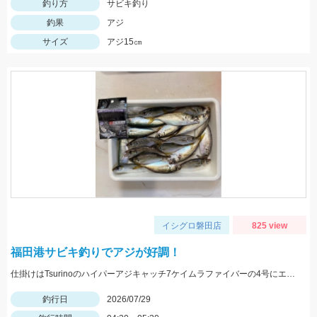
釣り方
サビキ釣り
釣果
アジ
サイズ
アジ15㎝
イシグロ磐田店
825 view
福田港サビキ釣りでアジが好調！
仕掛けはTsurinoのハイパーアジキャッチ7ケイムラファイバーの4号にエサはアミエビを針に付けて釣りました。アジ狙いなら早朝がおススメです。
釣行日
2026/07/29