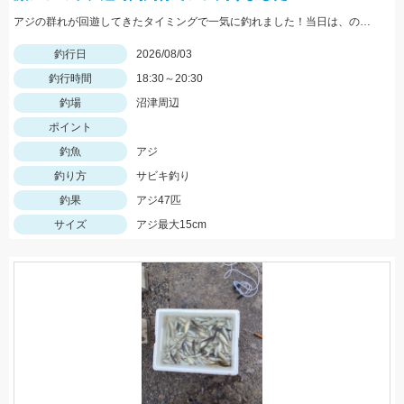
アジの群れが回遊してきたタイミングで一気に釣れました！当日は、のべ竿と豆アジマッチ・スピード餌つけ器仕掛・生アミエビなどを使用しました。
釣行日
2026/08/03
釣行時間
18:30～20:30
釣場
沼津周辺
ポイント
釣魚
アジ
釣り方
サビキ釣り
釣果
アジ47匹
サイズ
アジ最大15cm