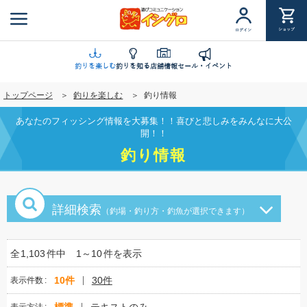
メ
イ
ショップ
ログイン
ン
コ
ン
釣りを楽しむ
釣りを知る
店舗情報
セール・イベント
テ
トップページ
釣りを楽しむ
釣り情報
ン
ツ
あなたのフィッシング情報を大募集！！喜びと悲しみをみんなに大公
に
開！！
移
釣り情報
動
詳細検索
（釣場・釣り方・釣魚が選択できます）
全
1,103
件中
1～10
件を表示
10件
30件
表示件数