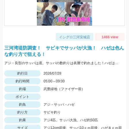
イシグロ三河安城店
1466 view
三河湾堤防調査！ サビキでサッパが大漁！ ハゼは色ん
な釣り方で狙える！
アジ・良型のサッパは底、サッパの数釣りは表層で釣れました！ハゼは蛎殻周辺で良型が良く上がりました。
釣行日
2026/07/28
釣行時間
05:00～09:00
釣場
武豊緑地（ファイザー前）
ポイント
釣魚
アジ・サッパ・ハゼ
釣り方
サビキ釣り
釣果
アジ4匹、サッパ大漁、ハゼ約50匹
サイズ
アジ12cm前後、サッパ10ｃｍ前後、ハゼ８ｃｍ前