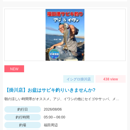
NEW
イシグロ掛川店
438 view
【掛川店】お盆はサビキ釣りいきませんか?
朝の涼しい時間帯がオススメ。アジ、イワシの他にセイゴやサッパ、メッキなども。仕掛けは『Tsulinoママカリ4号、ケイムラスキン4号』でOK。餌付け器で針にエサを付ければアタリはかなり増えますよ♪
釣行日
2026/08/06
釣行時間
05:00～06:00
釣場
福田周辺