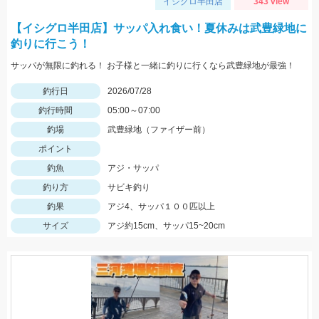
イシグロ半田店
343 view
【イシグロ半田店】サッパ入れ食い！夏休みは武豊緑地に
釣りに行こう！
サッパが無限に釣れる！ お子様と一緒に釣りに行くなら武豊緑地が最強！
釣行日
2026/07/28
釣行時間
05:00～07:00
釣場
武豊緑地（ファイザー前）
ポイント
釣魚
アジ・サッパ
釣り方
サビキ釣り
釣果
アジ4、サッパ１００匹以上
サイズ
アジ約15cm、サッパ15~20cm