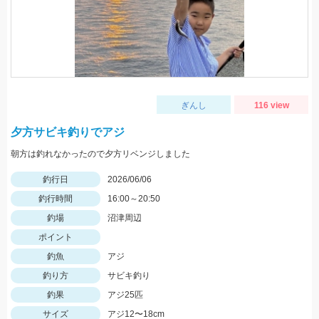
ぎんし
116 view
夕方サビキ釣りでアジ
朝方は釣れなかったので夕方リベンジしました
釣行日
2026/06/06
釣行時間
16:00～20:50
釣場
沼津周辺
ポイント
釣魚
アジ
釣り方
サビキ釣り
釣果
アジ25匹
サイズ
アジ12〜18cm