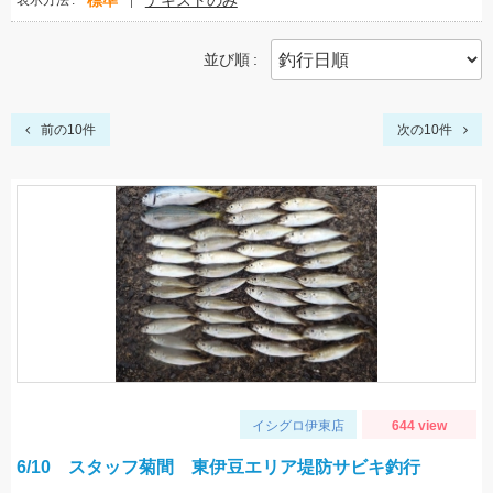
標準
テキストのみ
表示方法
並び順
前の10件
次の10件
イシグロ伊東店
644 view
6/10 スタッフ菊間 東伊豆エリア堤防サビキ釣行