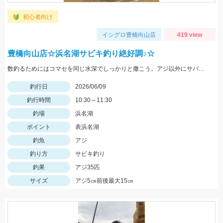
初心者向け
イシグロ豊橋向山店
419 view
豊橋向山店☆浜名湖サビキ釣り絶好調♪☆
数釣るためにはコマセを同じ水深でしっかりと撒こう。アジ以外にサバやサッパ等の暴れる魚が釣れることもあるので替えの仕掛けを最低でも3セット位は持って行ってください。
釣行日
2026/06/09
釣行時間
10:30～11:30
釣場
浜名湖
ポイント
表浜名湖
釣魚
アジ
釣り方
サビキ釣り
釣果
アジ35匹
サイズ
アジ5㎝前後最大15㎝