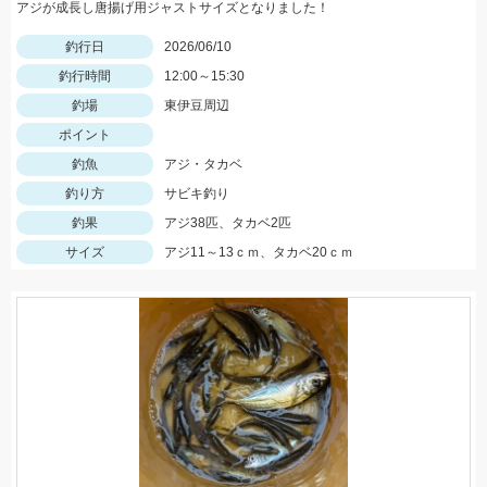
アジが成長し唐揚げ用ジャストサイズとなりました！
釣行日
2026/06/10
釣行時間
12:00～15:30
釣場
東伊豆周辺
ポイント
釣魚
アジ・タカベ
釣り方
サビキ釣り
釣果
アジ38匹、タカベ2匹
サイズ
アジ11～13ｃｍ、タカベ20ｃｍ