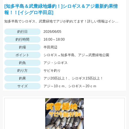
[知多半島＆武豊緑地爆釣！]シロギス＆アジ最新釣果情
報！！[イシグロ半田店]
知多半島でシロギス、武豊緑地でアジが釣れてます！詳しい情報はイシグロ半田店へ店頭でご説明します♪
釣行日
2026/06/05
釣行時間
16:00～18:00
釣場
半田周辺
ポイント
シロギス→知多半島、アジ→武豊緑地公園
釣魚
アジ・シロギス
釣り方
サビキ釣り
釣果
アジ20匹以上！、シロギス15匹以上！
サイズ
アジ～10ｃｍ、シロギス～20ｃｍ