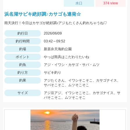
水口
374 view
浜名湖サビキ絶好調♪カサゴも連発☆
雨天決行！今日はカサゴが絶好調♪アジもたくさん釣れちゃうね♡
釣行日
2026/06/09
釣行時間
03:42～09:52
釣場
新居弁天海釣公園
ポイント
やっぱ雨具はこだわりたいね
釣魚
アジ・イワシ・カサゴ・サバ・ムツ
釣り方
サビキ釣り
釣果
アジたくさん、イワシそこそこ、カサゴナイス、
サバそこそこ、ムツそこそこ
サイズ
アジ豆アジ、イワシそこそこ、カサゴナイス、サ
バそこそこ、ムツそこそこ