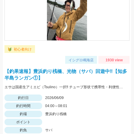
初心者向け
イシグロ鳴海店
1930 view
【釣果速報】豊浜釣り桟橋、光物（サバ）回遊中‼【知多
半島ランガン①】
エサは国産生アミエビ（Tsulino）一択‼ チューブ形状で携帯性・利便性の鬼‼ 半端ない‼入れ食い‼
釣行日
2026/06/09
釣行時間
04:00～08:01
釣場
豊浜釣り桟橋
ポイント
釣魚
サバ