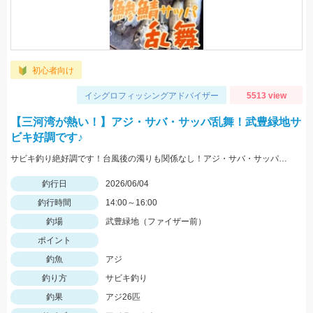
初心者向け
イシグロフィッシングアドバイザー
5513 view
【三河湾が熱い！】アジ・サバ・サッパ乱舞！武豊緑地サ
ビキ好調です♪
サビキ釣り絶好調です！台風後の濁りも関係なし！アジ・サバ・サッパ・ゼンメが乱舞です。サビキはTsulinoママカリ2号がGOOD！コンスタントに釣れ続けました！上げ潮が狙い目♪
釣行日
2026/06/04
釣行時間
14:00～16:00
釣場
武豊緑地（ファイザー前）
ポイント
釣魚
アジ
釣り方
サビキ釣り
釣果
アジ26匹