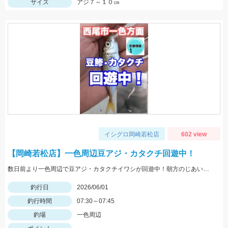
サイズ
アジ７～１０㎝
イシグロ岡崎若松店
602 view
【岡崎若松店】一色周辺豆アジ・カタクチ回遊中！
数日前より一色周辺で豆アジ・カタクチイワシが回遊中！朝方のじあいが多いみたいです。当日は到着遅く、豆アジ少しでした！
釣行日
2026/06/01
釣行時間
07:30～07:45
釣場
一色周辺