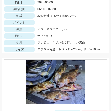
釣行日
2026/06/09
釣行時間
06:30～07:30
釣場
敦賀新港 まるやま海遊パーク
ポイント
釣魚
アジ・キジハタ・サバ
釣り方
サビキ釣り
釣果
アジ沢山、キジハタ２匹、サバ沢山
サイズ
アジ５㎝程度、キジハタ～20cm、サバ～10cm