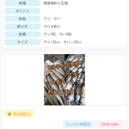
釣場
碧南海釣り広場
ポイント
釣魚
アジ・サバ
釣り方
サビキ釣り
釣果
アジ7匹、サバ3匹
サイズ
アジ~10㎝、サバ～20㎝
初心者向け
イシグロ半田店
2745 view