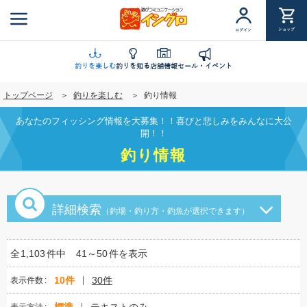
メ
イ
ショップ
ログイン
ン
コ
ン
釣りを楽しむ
釣りを知る
店舗情報
セール・イベント
テ
トップページ
釣りを楽しむ
釣り情報
ン
ツ
あなたのフィッシング情報を大募集！！喜びと悲しみをみんなに大公
に
開！！
移
釣り情報
動
詳細検索
（釣場・釣り方・釣魚が選択できます）
全
1,103
件中
41～50
件を表示
10件
30件
表示件数