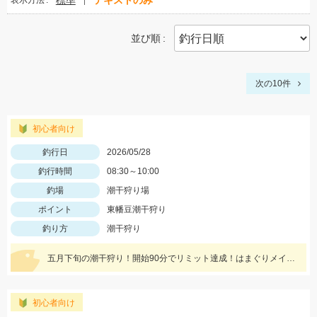
標準
テキストのみ
表示方法
並び順
次の10件
初心者向け
釣行日
2026/05/28
釣行時間
08:30～10:00
釣場
潮干狩り場
ポイント
東幡豆潮干狩り
釣り方
潮干狩り
五月下旬の潮干狩り！開始90分でリミット達成！はまぐりメインで中型～大型が混ざりました！まだまだ好調ですよ！
初心者向け