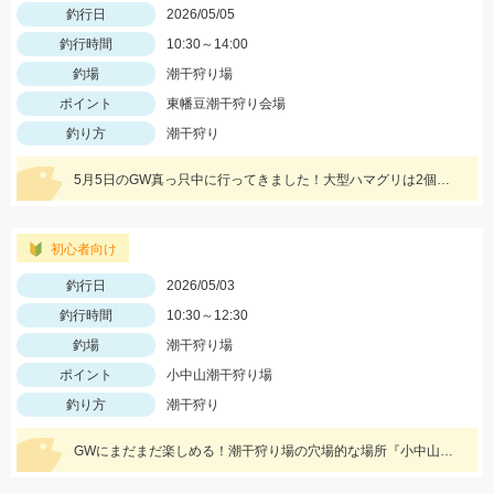
釣行日
2026/05/05
釣行時間
10:30～14:00
釣場
潮干狩り場
ポイント
東幡豆潮干狩り会場
釣り方
潮干狩り
5月5日のGW真っ只中に行ってきました！大型ハマグリは2個、あとは中型とアサリが獲れました。早い段階でリミット達成できたので、サイズアップの入れ替えをするくらいとれたので、まだまだ潮干狩り楽しめますね！
初心者向け
釣行日
2026/05/03
釣行時間
10:30～12:30
釣場
潮干狩り場
ポイント
小中山潮干狩り場
釣り方
潮干狩り
GWにまだまだ楽しめる！潮干狩り場の穴場的な場所『小中山潮干狩り場』！ 1カゴ3000円だからみんなで掘って楽しめる！