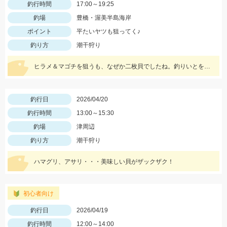
釣行時間
17:00～19:25
釣場
豊橋・渥美半島海岸
ポイント
平たいヤツも狙ってく♪
釣り方
潮干狩り
ヒラメ＆マゴチを狙うも、なぜか二枚貝でしたね。釣りいとをかし♪
釣行日
2026/04/20
釣行時間
13:00～15:30
釣場
津周辺
釣り方
潮干狩り
ハマグリ、アサリ・・・美味しい貝がザックザク！
初心者向け
釣行日
2026/04/19
釣行時間
12:00～14:00