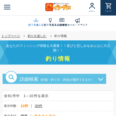
メ
イ
ショップ
ログイン
ン
コ
ン
釣りを楽しむ
釣りを知る
店舗情報
セール・イベント
テ
トップページ
釣りを楽しむ
釣り情報
ン
ツ
あなたのフィッシング情報を大募集！！喜びと悲しみをみんなに大公
に
開！！
移
釣り情報
動
詳細検索
（釣場・釣り方・釣魚が選択できます）
全
81
件中
1～10
件を表示
10件
30件
表示件数