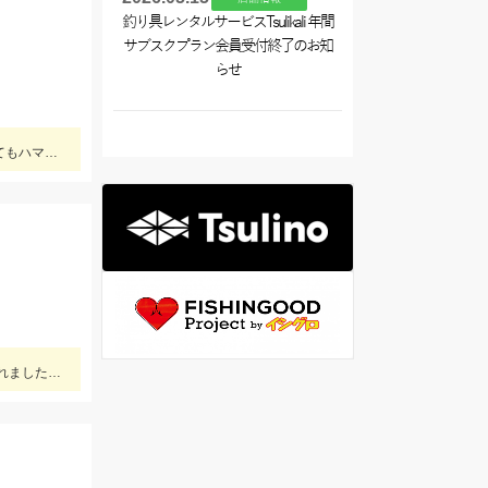
釣り具レンタルサービスTsulikali 年間
サブスクプラン会員受付終了のお知
らせ
ハマグリを見つけるコツは5～10㎝くらいの深さを掘る、コツンと当たったらそこを掘ると貝が出てきます。同じ場所を深く掘ってもハマグリは出てきませんよ。
三河エリア・静岡エリア合同で春日浦海岸へ潮干狩りへ！雨の後の風が強い一日でしたが、短時間でハマグリがコンスタントに採れました♪ぜひみなさん行ってみてくださいね