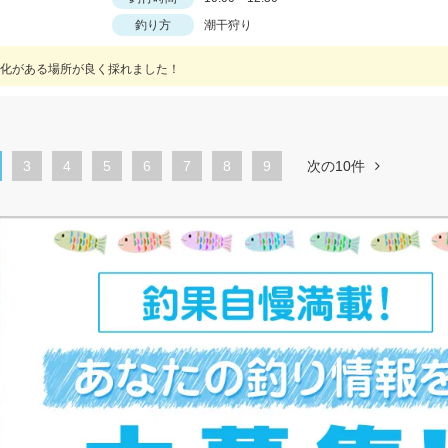
釣り方
潮干狩り
化がある場所が良く採れました！
ペ
3
ペ
4
ペ
5
ペ
6
ペ
7
ペ
8
9
次の10件
ー
ー
ー
ー
ー
ー
ジ
ジ
ジ
ジ
ジ
ジ