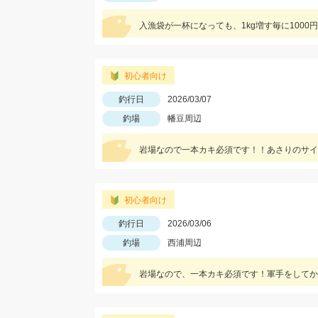
入漁袋が一杯になっても、1kg増す毎に100
初心者向け
釣行日
2026/03/07
釣場
幡豆周辺
岩場なので一本カキ必須です！！あさりのサイズ大
初心者向け
釣行日
2026/03/06
釣場
西浦周辺
岩場なので、一本カキ必須です！軍手をしてか