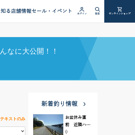
を知る
店舗情報
セール・イベント
ログイン
検索
オンラインショップ
んなに大公開！！
新着釣り情報
お盆休み直
テキストのみ
前 近隣ハゼ
釣り場調査し