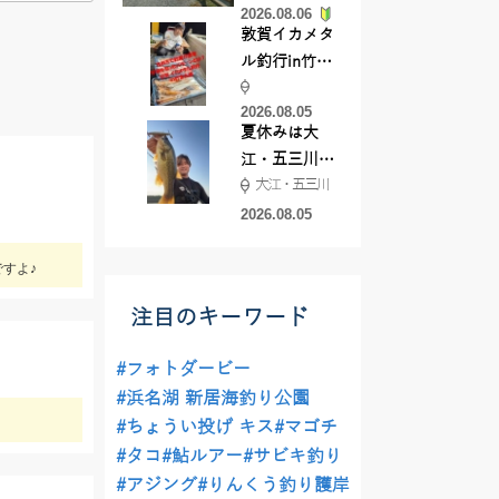
2026.08.06
てきました
敦賀イカメタ
ル釣行in竹宝
丸様 釣り方で
2026.08.05
釣果が激変！
夏休みは大
竿頭を取った
江・五三川で
パターンと
大江・五三川
バスフィッシ
は？
ング♪
2026.08.05
すよ♪
注目のキーワード
#フォトダービー
#浜名湖 新居海釣り公園
#ちょうい投げ キス
#マゴチ
#タコ
#鮎ルアー
#サビキ釣り
#アジング
#りんくう釣り護岸