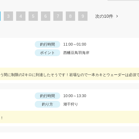
ペ
3
ペ
4
ペ
5
ペ
6
ペ
7
ペ
8
9
次の10件
ー
ー
ー
ー
ー
ー
ジ
ジ
ジ
ジ
ジ
ジ
釣行時間
11:00～01:00
ポイント
西幡豆鳥羽海岸
う間に制限の2キロに到達したそうです！岩場なので一本カキとウェーダーは必須で
釣行時間
10:00～13:30
釣り方
潮干狩り
！