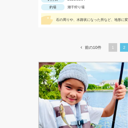
釣場
潮干狩り場
石の周りや、水路状になった所など、地形に変
前の10件
1
カ
2
レ
ン
ト
ペ
ー
ジ