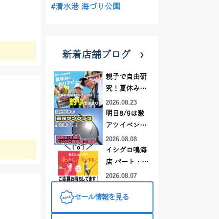
#清水港 海づり公園
新着店舗ブログ
親子で自由研
究！夏休みに
釣りデビュー
2026.08.23
明日8/9は激
アツイベント
日！！！～オ
2026.08.08
ーダー偏光グ
イシグロ鳴海
ラス受注会～
店 パート・ア
ルバイトスタ
2026.08.07
ッフまだまだ
セール情報を見る
募集中！