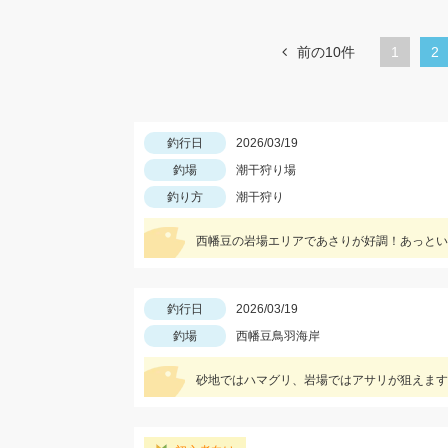
前の10件
1
カ
2
レ
ン
ト
釣行日
2026/03/19
釣場
潮干狩り場
ペ
釣り方
潮干狩り
ー
ジ
西幡豆の岩場エリアであさりが好調！あっとい
釣行日
2026/03/19
釣場
西幡豆鳥羽海岸
砂地ではハマグリ、岩場ではアサリが狙えます