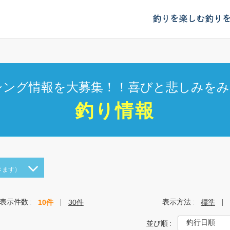
釣りを楽しむ
釣り
シング情報を大募集！！喜びと悲しみをみ
釣り情報
きます）
表示件数
表示方法
10件
30件
標準
並び順