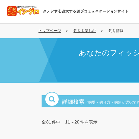
メ
イ
タノシサを追求する遊びコミュニケーションサイト
ン
コ
ン
トップページ
釣りを楽しむ
釣り情報
テ
ン
あなたのフィッ
ツ
に
移
動
詳細検索
（釣場・釣り方・釣魚が選択で
全
81
件中
11～20
件を表示