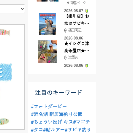
ま海遊パーク
根店
2026.08.07
【掛川店】お
盆はサビキ釣
福田周辺
りいきません
か?
2026.08.06
★イシグロ津
高茶屋店★津
津周辺
近郊ハゼ釣れ
てます！
2026.08.06
注目のキーワード
#フォトダービー
#浜名湖 新居海釣り公園
#ちょうい投げ キス
#マゴチ
#タコ
#鮎ルアー
#サビキ釣り