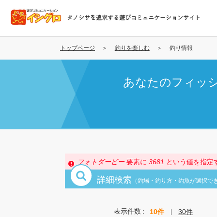
メ
イ
タノシサを追求する遊びコミュニケーションサイト
ン
コ
ン
トップページ
釣りを楽しむ
釣り情報
テ
ン
あなたのフィッ
ツ
に
移
動
エ
フォトダービー
要素に
3681
という値を指定
ラ
詳細検索
ー
（釣場・釣り方・釣魚が選択で
メ
ッ
表示件数
10件
30件
セ