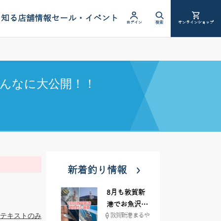
を知る
店舗情報
セール・イベント
ログイン
検索
オンラインショップ
んなに大公開！！
新着釣り情報
8月も敦賀新
港でお魚沢山
テキストのみ
敦賀新港 まるや
♪ イシグロ彦