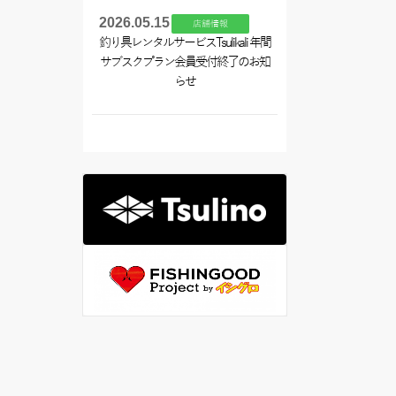
2026.05.15
店舗情報
釣り具レンタルサービスTsulikali 年間
サブスクプラン会員受付終了のお知
らせ