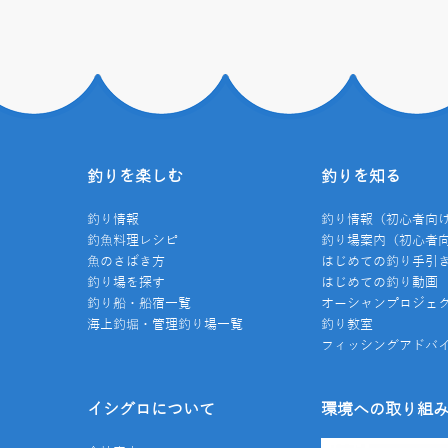
釣りを楽しむ
釣りを知る
釣り情報
釣り情報（初心者向
釣魚料理レシピ
釣り場案内（初心者
魚のさばき方
はじめての釣り手引
釣り場を探す
はじめての釣り動画
釣り船・船宿一覧
オーシャンプロジェ
海上釣堀・管理釣り場一覧
釣り教室
フィッシングアドバ
イシグロについて
環境への取り組