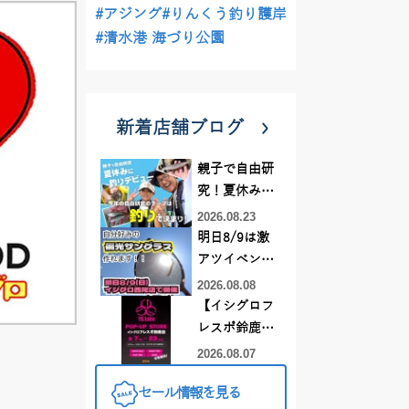
#アジング
#りんくう釣り護岸
#清水港 海づり公園
新着店舗ブログ
親子で自由研
究！夏休みに
釣りデビュー
2026.08.23
明日8/9は激
アツイベント
日！！！～オ
2026.08.08
ーダー偏光グ
【イシグロフ
ラス受注会～
レスポ鈴鹿
店】2026年夏
2026.08.07
YGラボ POP-
セール情報を見る
UP STORE開