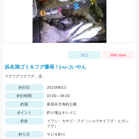
水口
966 view
浜名湖ゴミ＆フグ爆発！(-ω-;)いやん
フグフグフグフグ。涙。
釣行日
2023/06/13
釣行時間
03:00～06:03
釣場
新居弁天海釣公園
ポイント
釣り場はキレイに
釣魚
イワシ・カサゴ・フグ（ショウサイフグ・ヒガン
フグ）
釣り方
サビキ釣り