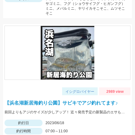
サゴミニ、フグ（ショウサイフグ・ヒガンフグ）
ミニ、メバルミニ、ヤリイカそこそこ、ムツそこ
そこ
イシグロバイヤー
2989 view
【浜名湖新居海釣り公園】サビキでアジ釣れてます♪
前回よりもアジのサイズが少しアップ！ 近々発売予定の新製品のエサも試してきましたよ！
釣行日
2023/06/18
釣行時間
07:00～11:00