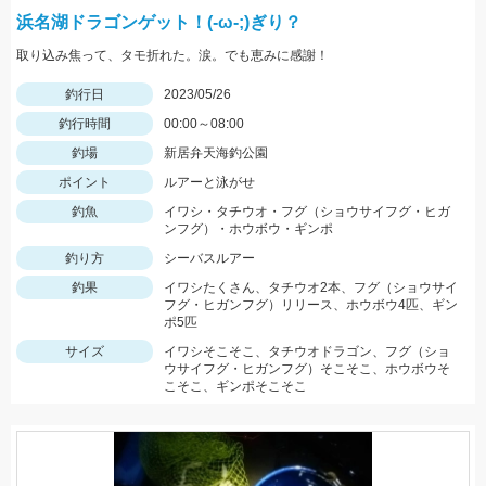
浜名湖ドラゴンゲット！(-ω-;)ぎり？
取り込み焦って、タモ折れた。涙。でも恵みに感謝！
釣行日
2023/05/26
釣行時間
00:00～08:00
釣場
新居弁天海釣公園
ポイント
ルアーと泳がせ
釣魚
イワシ・タチウオ・フグ（ショウサイフグ・ヒガ
ンフグ）・ホウボウ・ギンポ
釣り方
シーバスルアー
釣果
イワシたくさん、タチウオ2本、フグ（ショウサイ
フグ・ヒガンフグ）リリース、ホウボウ4匹、ギン
ポ5匹
サイズ
イワシそこそこ、タチウオドラゴン、フグ（ショ
ウサイフグ・ヒガンフグ）そこそこ、ホウボウそ
こそこ、ギンポそこそこ