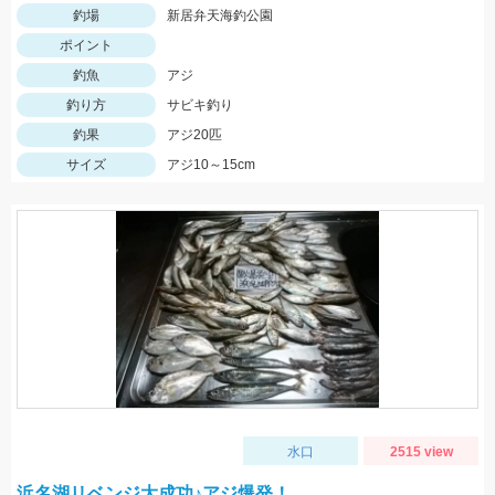
釣場
新居弁天海釣公園
ポイント
釣魚
アジ
釣り方
サビキ釣り
釣果
アジ20匹
サイズ
アジ10～15cm
水口
2515 view
浜名湖リベンジ大成功♪アジ爆発！