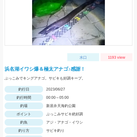
水口
1193 view
浜名湖イワシ爆＆極太アナゴ♪感謝！
ぶっこみでキングアナゴ。サビキも好調キープ。
釣行日
2023/06/27
釣行時間
00:00～05:00
釣場
新居弁天海釣公園
ポイント
ぶっこみサビキ絶好調
釣魚
アジ・アナゴ・イワシ
釣り方
サビキ釣り