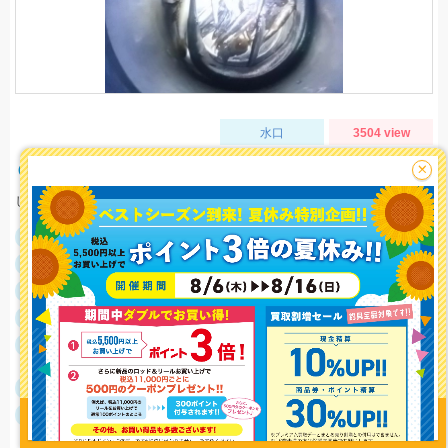
水口
3504 view
ＧＷは浜名湖じゃ！イワシ好調♪
×
しばらく動きなし、時合いまでガマン必要。
釣行日
2023/05/02
釣行時間
00:00～06:00
釣場
新居弁天海釣公園
ポイント
爆風は風裏探すべし
釣り情報を
投稿する
釣魚
イワシ・サバ・ヒイカ・フグ（ショウサイフグ・
ヒガンフグ）・ダツ
釣り方
サビキ釣り
釣果
イワシたくさん、サバ1匹、ヒイカ3匹、フグ（シ
ョウサイフグ・ヒガンフグ）リリース、ダツ１匹