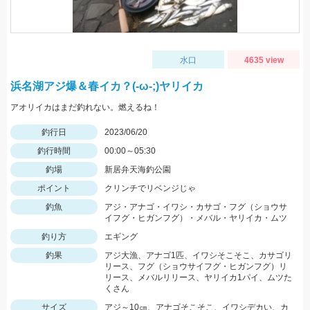
水口
4635 view
浜名湖アジ爆＆春イカ？(-ω-;)ヤリイカ
アオリイカはまだ釣れない。燃えるね！
釣行日
2023/06/20
釣行時間
00:00～05:30
釣場
新居弁天海釣公園
ポイント
クリンチでリベンジじゃ
釣魚
アジ・アナゴ・イワシ・カサゴ・フグ（ショウサ
イフグ・ヒガンフグ）・メバル・ヤリイカ・ムツ
釣り方
エギング
釣果
アジ大漁、アナゴ1匹、イワシそこそこ、カサゴリ
リース、フグ（ショウサイフグ・ヒガンフグ）リ
リース、メバルリリース、ヤリイカ1パイ、ムツた
くさん
サイズ
アジ～10㎝、アナゴそこそこ、イワシデカい、カ