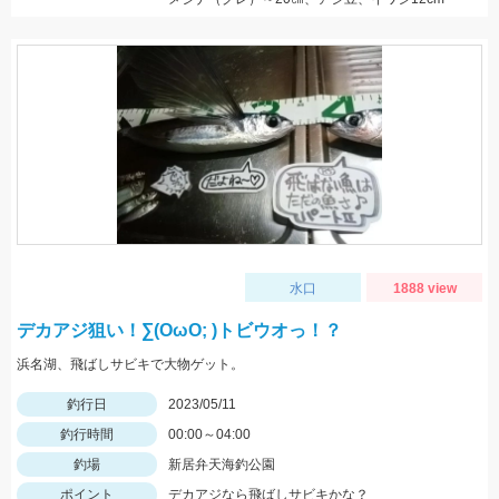
水口
1888 view
デカアジ狙い！∑(OωO; )トビウオっ！？
浜名湖、飛ばしサビキで大物ゲット。
釣行日
2023/05/11
釣行時間
00:00～04:00
釣場
新居弁天海釣公園
ポイント
デカアジなら飛ばしサビキかな？