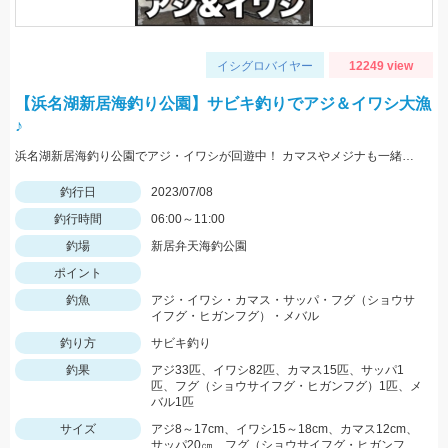
イシグロバイヤー
12249 view
【浜名湖新居海釣り公園】サビキ釣りでアジ＆イワシ大漁
♪
浜名湖新居海釣り公園でアジ・イワシが回遊中！ カマスやメジナも一緒に釣れてます♪釣れる魚種が豊富で楽しいです★
釣行日
2023/07/08
釣行時間
06:00～11:00
釣場
新居弁天海釣公園
ポイント
釣魚
アジ・イワシ・カマス・サッパ・フグ（ショウサ
イフグ・ヒガンフグ）・メバル
釣り方
サビキ釣り
釣果
アジ33匹、イワシ82匹、カマス15匹、サッパ1
匹、フグ（ショウサイフグ・ヒガンフグ）1匹、メ
バル1匹
サイズ
アジ8～17cm、イワシ15～18cm、カマス12cm、
サッパ20㎝、フグ（ショウサイフグ・ヒガンフ