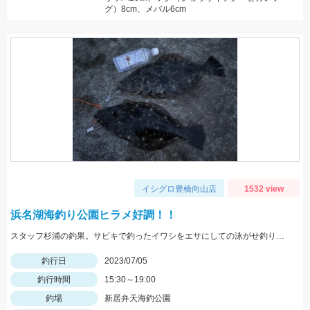
グ）8cm、メバル6cm
イシグロ豊橋向山店
1532 view
浜名湖海釣り公園ヒラメ好調！！
スタッフ杉浦の釣果。サビキで釣ったイワシをエサにしての泳がせ釣りです。
釣行日
2023/07/05
釣行時間
15:30～19:00
釣場
新居弁天海釣公園