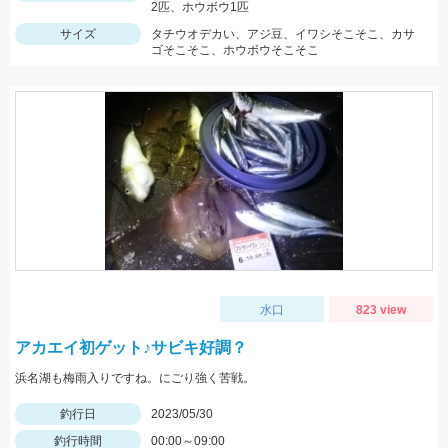
2匹、ホウボウ1匹
サイズ
タチウオデカい、アジ豆、イワシそこそこ、カサ
ゴそこそこ、ホウボウそこそこ
水口
823 view
アカエイ初ゲット♪サビキ好調？
浜名湖も梅雨入りですね。にごり強く苦戦。
釣行日
2023/05/30
釣行時間
00:00～09:00