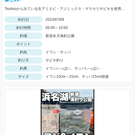
Tsulinoから出ている生アミエビ・アジミックス・ママカリサビキを使用！針のサイズは5号がオススメ！
釣行日
2023/07/09
釣行時間
06:00～10:00
釣場
新居弁天海釣公園
ポイント
釣魚
イワシ・サッパ
釣り方
サビキ釣り
釣果
イワシいっぱい、サッパいっぱい
サイズ
イワシ10cm～15cm、サッパ15cm前後