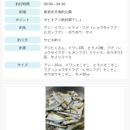
釣行時間
00:00～04:30
釣場
新居弁天海釣公園
ポイント
サビキアジ絶好調でしょ
釣魚
アジ・イワシ・ヒラメ・フグ（ショウサイフグ・
ヒガンフグ）・ホウボウ・サメ
釣り方
サビキ釣り
釣果
アジたくさん、イワシ1匹、ヒラメ2枚、フグ（シ
ョウサイフグ・ヒガンフグ）リリース、ホウボウ1
匹、サメリリース
サイズ
アジ～10㎝、イワシそこそこ、ヒラメそこそこ、
フグ（ショウサイフグ・ヒガンフグ）そこそこ、
ホウボウそこそこ、サメ30㎝