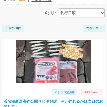
標準
テキストのみ
表示方法
並び順
前の30件
次の30件
イシグロ豊川店
975 view
浜名湖新居海釣公園サビキ好調！何が釣れるかは当日のお
楽しみ♪