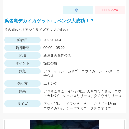
水口
1018 view
浜名湖デカイカゲット♪リベンジ大成功！？
浜名湖らぶ！アジもサイズアップですね♪
釣行日
2023/07/04
釣行時間
00:00～05:00
釣場
新居弁天海釣公園
ポイント
堤防の角
釣魚
アジ・イワシ・カサゴ・コウイカ・シーバス・タ
チウオ
釣り方
エギング
釣果
アジそこそこ、イワシ3匹、カサゴたくさん、コウ
イカ1パイ、シーバスリリース、タチウオリリース
サイズ
アジ～15cm、イワシそこそこ、カサゴ～18cm、
コウイカ3㎏、シーバスミニ、タチウオミニ