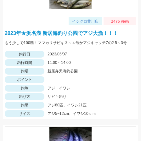
イシグロ豊川店
2475 view
2023年★浜名湖 新居海釣り公園でアジ大漁！！！
もう少しで100匹！ママカリサビキ３～４号かアジキャッチ7の2.5～3号がジャスト！
釣行日
2023/06/07
釣行時間
11:00～14:00
釣場
新居弁天海釣公園
ポイント
釣魚
アジ・イワシ
釣り方
サビキ釣り
釣果
アジ80匹、イワシ21匹
サイズ
アジ5~12cm、イワシ10ｃｍ