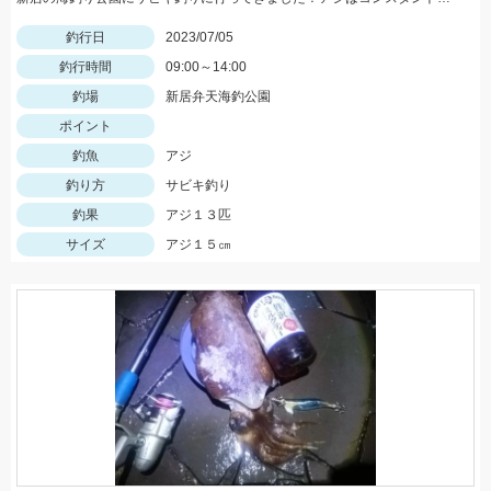
釣行日
2023/07/05
釣行時間
09:00～14:00
釣場
新居弁天海釣公園
ポイント
釣魚
アジ
釣り方
サビキ釣り
釣果
アジ１３匹
サイズ
アジ１５㎝