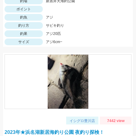
釣場
新居弁天海釣公園
ポイント
釣魚
アジ
釣り方
サビキ釣り
釣果
アジ20匹
サイズ
アジ6cm~
イシグロ豊川店
7442 view
2023年★浜名湖新居海釣り公園 夜釣り探検！