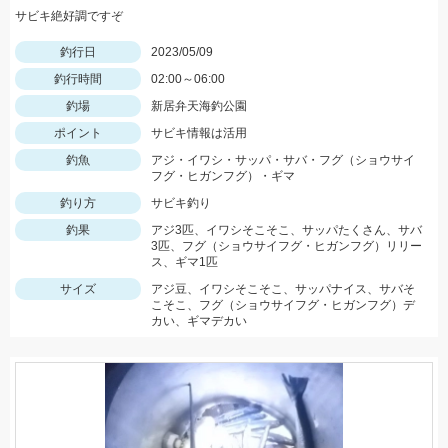
サビキ絶好調ですぞ
釣行日
2023/05/09
釣行時間
02:00～06:00
釣場
新居弁天海釣公園
ポイント
サビキ情報は活用
釣魚
アジ・イワシ・サッパ・サバ・フグ（ショウサイ
フグ・ヒガンフグ）・ギマ
釣り方
サビキ釣り
釣果
アジ3匹、イワシそこそこ、サッパたくさん、サバ
3匹、フグ（ショウサイフグ・ヒガンフグ）リリー
ス、ギマ1匹
サイズ
アジ豆、イワシそこそこ、サッパナイス、サバそ
こそこ、フグ（ショウサイフグ・ヒガンフグ）デ
カい、ギマデカい