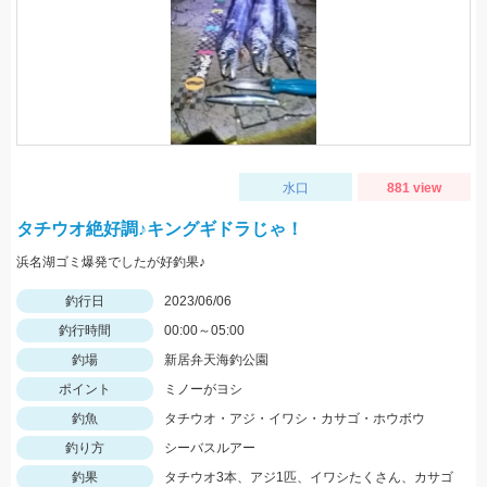
水口
881 view
タチウオ絶好調♪キングギドラじゃ！
浜名湖ゴミ爆発でしたが好釣果♪
釣行日
2023/06/06
釣行時間
00:00～05:00
釣場
新居弁天海釣公園
ポイント
ミノーがヨシ
釣魚
タチウオ・アジ・イワシ・カサゴ・ホウボウ
釣り方
シーバスルアー
釣果
タチウオ3本、アジ1匹、イワシたくさん、カサゴ