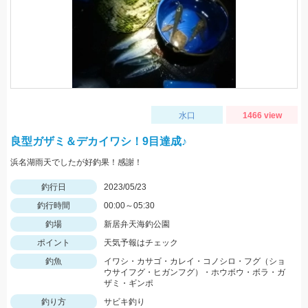
水口
1466 view
良型ガザミ＆デカイワシ！9目達成♪
浜名湖雨天でしたが好釣果！感謝！
釣行日
2023/05/23
釣行時間
00:00～05:30
釣場
新居弁天海釣公園
ポイント
天気予報はチェック
釣魚
イワシ・カサゴ・カレイ・コノシロ・フグ（ショ
ウサイフグ・ヒガンフグ）・ホウボウ・ボラ・ガ
ザミ・ギンポ
釣り方
サビキ釣り