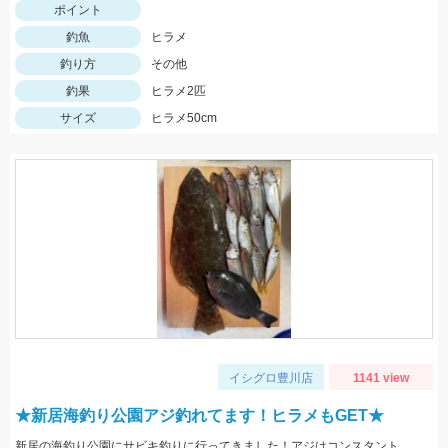
ポイント
釣魚
ヒラメ
釣り方
その他
釣果
ヒラメ2匹
サイズ
ヒラメ50cm
イシグロ豊川店
1141 view
★新居海釣り公園アジ釣れてます！ヒラメもGET★
新居の海釣り公園にサビキ釣りに行ってきました！アジはコンスタントに釣れ泳がせでヒラメもGETです