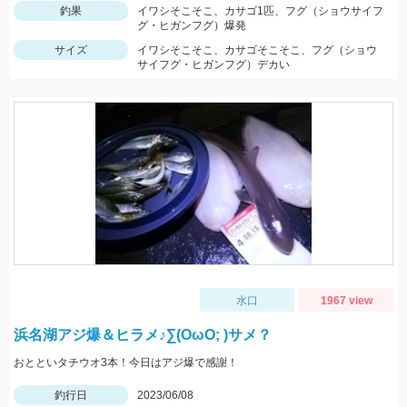
釣果
イワシそこそこ、カサゴ1匹、フグ（ショウサイフ
グ・ヒガンフグ）爆発
サイズ
イワシそこそこ、カサゴそこそこ、フグ（ショウ
サイフグ・ヒガンフグ）デカい
水口
1967 view
浜名湖アジ爆＆ヒラメ♪∑(OωO; )サメ？
おとといタチウオ3本！今日はアジ爆で感謝！
釣行日
2023/06/08