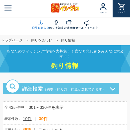
メ
イ
ショップ
ログイン
ン
コ
ン
釣りを楽しむ
釣りを知る
店舗情報
セール・イベント
テ
トップページ
釣りを楽しむ
釣り情報
ン
ツ
あなたのフィッシング情報を大募集！！喜びと悲しみをみんなに大公
に
開！！
移
釣り情報
動
詳細検索
（釣場・釣り方・釣魚が選択できます）
全
435
件中
301～330
件を表示
10件
30件
表示件数