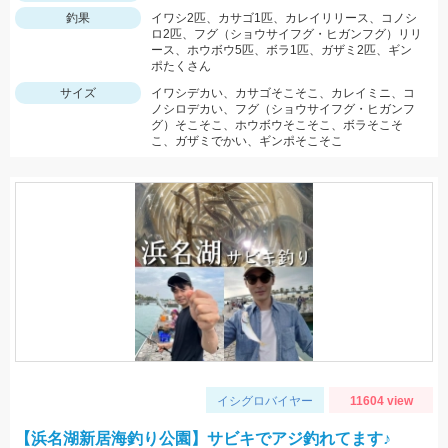
釣果
イワシ2匹、カサゴ1匹、カレイリリース、コノシ
ロ2匹、フグ（ショウサイフグ・ヒガンフグ）リリ
ース、ホウボウ5匹、ボラ1匹、ガザミ2匹、ギン
ポたくさん
サイズ
イワシデカい、カサゴそこそこ、カレイミニ、コ
ノシロデカい、フグ（ショウサイフグ・ヒガンフ
グ）そこそこ、ホウボウそこそこ、ボラそこそ
こ、ガザミでかい、ギンポそこそこ
イシグロバイヤー
11604 view
【浜名湖新居海釣り公園】サビキでアジ釣れてます♪