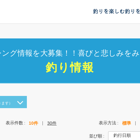
釣りを楽しむ
釣り
シング情報を大募集！！喜びと悲しみをみ
釣り情報
きます）
表示件数
表示方法
10件
30件
標準
並び順