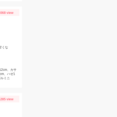
068 view
)甘くな
12cm、カサ
cm、ハゼ1
バルミニ
285 view