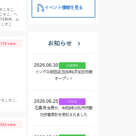
イベント情報を見る
シそこそこ、
そこそこ、ヘ
ウ16cm、ム
そこそこ
お知らせ
370 view
2026.06.30
店舗情報
イシグロ磐田店 2026年6月30日改装
オープン！
シそこそこ、
2026.06.25
その他
石黒 衆 会長が、令和8年浜松市市勢
功労者表彰を受彰されました
554 view