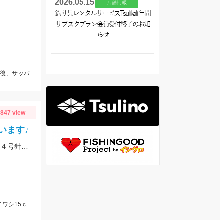
2026.05.15
店舗情報
釣り具レンタルサービスTsulikali 年間
サブスクプラン会員受付終了のお知
らせ
前後、サッパ
847 view
います♪
アジのサイズは平均１０cm、１３ｃｍ位も良く混じります。ハイパーパニックの４号針くらいがちょうどいい感じでした。
イワシ15ｃ