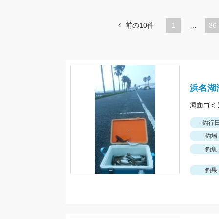
前の10件
1
…
ペ
36
ー
ジ
浜名湖
海面ゴミ
釣行
釣場
釣魚
釣果