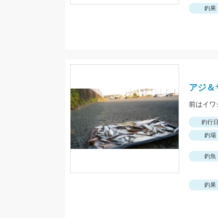
釣果
アジ＆
前はイワ
釣行
釣場
釣魚
釣果