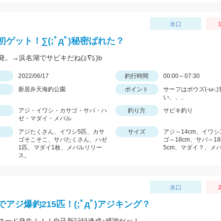
水口
1
ゲット！∑(;ﾟдﾟ)秘密ばれた？
発。→浜名湖でサビキだね(≧∇≦)b
日
2022/06/17
釣行時間
00:00～07:30
新居弁天海釣公園
ポイント
サーフはボウズ(-ω-;
い、、、
アジ・イワシ・カサゴ・サバ・ハ
釣り方
サビキ釣り
ゼ・マダイ・メバル
アジたくさん、イワシ5匹、カサ
サイズ
アジ～14cm、イワシ
ゴそこそこ、サバたくさん、ハゼ
ゴ～18cm、サバ～18
1匹、マダイ1枚、メバルリリー
5cm、マダイ？、メ
ス。
水口
2
アジ爆釣215匹！(;ﾟдﾟ)アジキング？