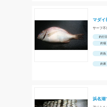
マダイ初
サーフ不
釣行
釣場
釣魚
釣果
浜名湖で