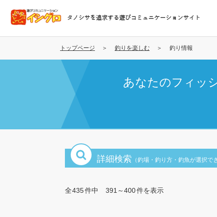
メ
イ
タノシサを追求する遊びコミュニケーションサイト
ン
コ
ン
トップページ
釣りを楽しむ
釣り情報
テ
ン
あなたのフィッ
ツ
に
移
動
詳細検索
（釣場・釣り方・釣魚が選択で
全
435
件中
391～400
件を表示