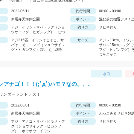
ネード発生！！！自己新記録達成♪感謝だべ！
日
2022/06/11
釣行時間
00:00～03:00
新居弁天海釣公園
ポイント
混む前に撤退デス！土
アジ・イワシ・サバ・フグ（ショ
釣り方
サビキ釣り
ウサイフグ・ヒガンフグ）・むつ
アジ215匹、イワシそこそこ、サ
サイズ
アジ～13cm、イワ
バそこそこ、フグ（ショウサイフ
サバ～15cm、フグ
グ・ヒガンフグ）2匹、むつ2匹
フグ・ヒガンフグ）
つそこそこ
水口
ンアナゴ！！！(;ﾟдﾟ)ハモ？なの、、、
ワンダーランドデス！
日
2022/06/01
釣行時間
00:00～03:30
新居弁天海釣公園
ポイント
ぶっこみ＆サビキ好
アジ・アナゴ・サバ・ヒラメ・フ
釣り方
サビキ釣り
グ（ショウサイフグ・ヒガンフ
グ）・ホウボウ・イワシ