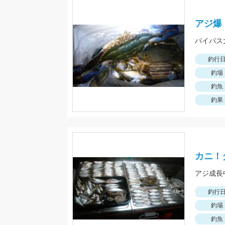
アジ爆！
バイパス
釣行
釣場
釣魚
釣果
カニ！
アジ成長
釣行
釣場
釣魚