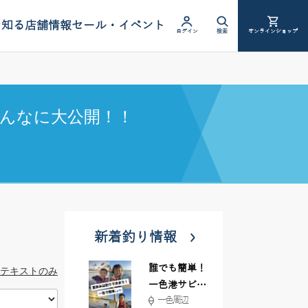
を知る
店舗情報
セール・イベント
ログイン
検索
オンラインショップ
んなに大公開！！
新着釣り情報
誰でも簡単！
テキストのみ
一色港サビキ
一色周辺
＆ちょい投げ