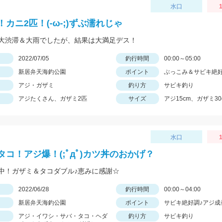
水口
1
カニ2匹！(-ω-;)ずぶ濡れじゃ
大渋滞＆大雨でしたが、結果は大満足デス！
日
2022/07/05
釣行時間
00:00～05:00
新居弁天海釣公園
ポイント
ぶっこみ＆サビキ絶
アジ・ガザミ
釣り方
サビキ釣り
アジたくさん、ガザミ2匹
サイズ
アジ15cm、ガザミ30
水口
1
タコ！アジ爆！(;ﾟдﾟ)カツ丼のおかげ？
中！ガザミ＆タコダブル♪恵みに感謝☆
日
2022/06/28
釣行時間
00:00～04:00
新居弁天海釣公園
ポイント
サビキ絶好調♪アジ成
アジ・イワシ・サバ・タコ・ヘダ
釣り方
サビキ釣り