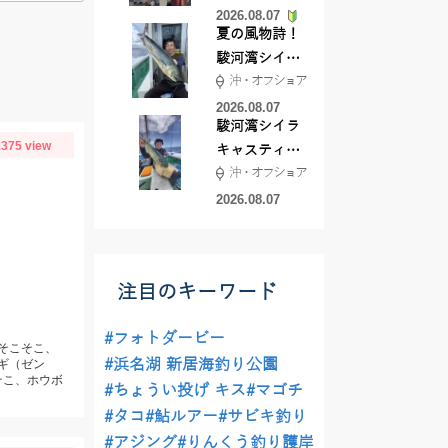
2026.08.07
夏の風物詩！
駿河湾シイラ
沖・オフショア
キャスティン
グ行ってきま
2026.08.07
駿河湾シイラ
した！！
375 view
キャスティン
沖・オフショア
グ行ってきま
した！
2026.08.07
。
注目のキーワード
#フォトダービー
シそこそこ、
#浜名湖 新居海釣り公園
ラギ（ゼン
そこ、ホウボ
#ちょうい投げ キス
#マゴチ
#タコ
#鮎ルアー
#サビキ釣り
#アジング
#りんくう釣り護岸