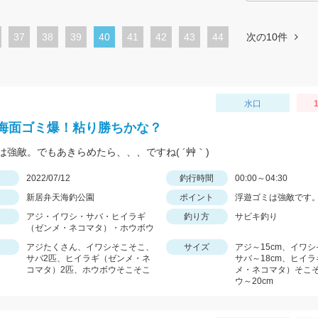
ペ
37
ペ
38
ペ
39
カ
40
ペ
41
ペ
42
ペ
43
44
次の10件
ー
ー
ー
レ
ー
ー
ー
ジ
ジ
ジ
ン
ジ
ジ
ジ
ト
水口
1
ペ
海面ゴミ爆！粘り勝ちかな？
ー
は強敵。でもあきらめたら、、、ですね( ´艸｀)
ジ
日
2022/07/12
釣行時間
00:00～04:30
新居弁天海釣公園
ポイント
浮遊ゴミは強敵です
アジ・イワシ・サバ・ヒイラギ
釣り方
サビキ釣り
（ゼンメ・ネコマタ）・ホウボウ
アジたくさん、イワシそこそこ、
サイズ
アジ～15cm、イワ
サバ2匹、ヒイラギ（ゼンメ・ネ
サバ～18cm、ヒイ
コマタ）2匹、ホウボウそこそこ
メ・ネコマタ）そこ
ウ～20cm