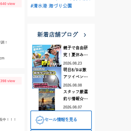
640 view
#清水港 海づり公園
新着店舗ブログ
好調！
親子で自由研
究！夏休みに
cm
釣りデビュー
2026.08.23
明日8/9は激
アツイベント
398 view
日！！！～オ
2026.08.08
ーダー偏光グ
スタッフ厳選
ラス受注会～
釣り情報☆彡
連休は何釣り
2026.08.07
に行こう
セール情報を見る
長中！！！
♪【イシグロ
西尾店】