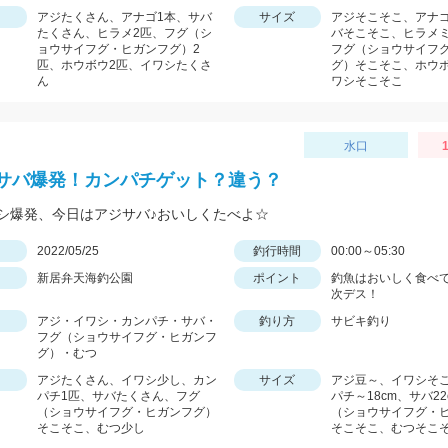
アジたくさん、アナゴ1本、サバ
サイズ
アジそこそこ、アナゴ
たくさん、ヒラメ2匹、フグ（シ
バそこそこ、ヒラメ
ョウサイフグ・ヒガンフグ）2
フグ（ショウサイフ
匹、ホウボウ2匹、イワシたくさ
グ）そこそこ、ホウ
ん
ワシそこそこ
水口
1
サバ爆発！カンパチゲット？違う？
シ爆発、今日はアジサバ♪おいしくたべよ☆
日
2022/05/25
釣行時間
00:00～05:30
新居弁天海釣公園
ポイント
釣魚はおいしく食べ
次デス！
アジ・イワシ・カンパチ・サバ・
釣り方
サビキ釣り
フグ（ショウサイフグ・ヒガンフ
グ）・むつ
アジたくさん、イワシ少し、カン
サイズ
アジ豆～、イワシそ
パチ1匹、サバたくさん、フグ
パチ～18cm、サバ2
（ショウサイフグ・ヒガンフグ）
（ショウサイフグ・
そこそこ、むつ少し
そこそこ、むつそこ