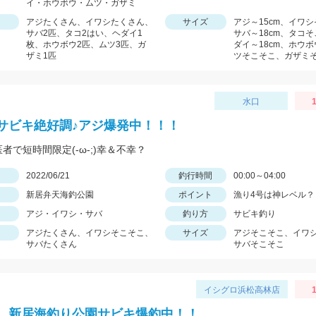
イ・ホウボウ・ムツ・ガザミ
アジたくさん、イワシたくさん、
サイズ
アジ～15cm、イワ
サバ2匹、タコ2はい、ヘダイ1
サバ～18cm、タコ
枚、ホウボウ2匹、ムツ3匹、ガ
ダイ～18cm、ホウボ
ザミ1匹
ツそこそこ、ガザミ
水口
1
サビキ絶好調♪アジ爆発中！！！
者で短時間限定(-ω-;)幸＆不幸？
日
2022/06/21
釣行時間
00:00～04:00
新居弁天海釣公園
ポイント
漁り4号は神レベル？
アジ・イワシ・サバ
釣り方
サビキ釣り
アジたくさん、イワシそこそこ、
サイズ
アジそこそこ、イワ
サバたくさん
サバそこそこ
イシグロ浜松高林店
1
 新居海釣り公園サビキ爆釣中！！