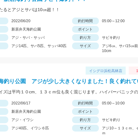
たるとアジとサバは10㎝超！！
日
2022/06/20
釣行時間
05:00～12:00
新居弁天海釣公園
ポイント
アジ・サバ・サッパ
釣り方
サビキ釣り
アジ14匹、サバ5匹、サッパ40匹
サイズ
アジ6㎝、サバ15㎝
10cm
イシグロ浜松高林店
1
海釣り公園 アジが少し大きくなりました！良く釣れて
日
2022/06/17
釣行時間
05:00～10:00
新居弁天海釣公園
ポイント
アジ・イワシ
釣り方
サビキ釣り
アジ40匹、イワシ６匹
サイズ
アジ10～１３ｃｍ、
ｍ