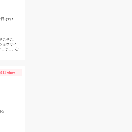
日はね♪
シそこそこ、
（ショウサイ
そこそこ、む
1911 view
調☆