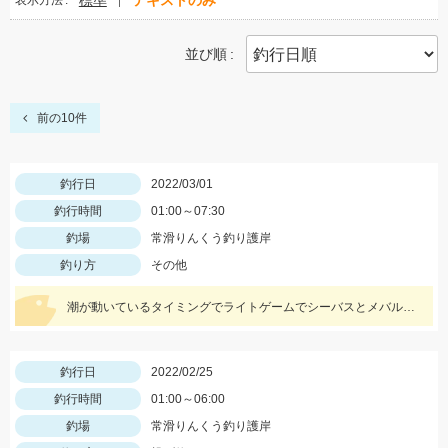
標準
テキストのみ
表示方法
並び順
前の10件
釣行日
2022/03/01
釣行時間
01:00～07:30
釣場
常滑りんくう釣り護岸
釣り方
その他
潮が動いているタイミングでライトゲームでシーバスとメバルが良く釣れ、エサ釣りではカレイとアナゴが釣れました‼
釣行日
2022/02/25
釣行時間
01:00～06:00
釣場
常滑りんくう釣り護岸