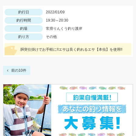
釣行日
2022/01/09
釣行時間
19:30～20:30
釣場
常滑りんくう釣り護岸
釣り方
その他
胴突仕掛けでお手軽に!!エサは良く釣れるエサ【本虫】を使用!!
前の10件