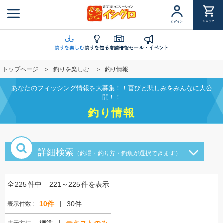
メ
イ
ショップ
ログイン
ン
コ
ン
釣りを楽しむ
釣りを知る
店舗情報
セール・イベント
テ
トップページ
釣りを楽しむ
釣り情報
ン
ツ
あなたのフィッシング情報を大募集！！喜びと悲しみをみんなに大公
に
開！！
移
釣り情報
動
詳細検索
（釣場・釣り方・釣魚が選択できます）
全
225
件中
221～225
件を表示
10件
30件
表示件数