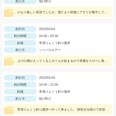
釣り方
投げ釣り
かなり厳しい状況でしたが、潮どまり前後にアタリが集中してなんとか2匹釣れました。
釣行日
2022/02/24
釣行時間
04:30～05:30
釣場
常滑りんくう釣り護岸
釣り方
シーバスルアー
上げの潮が入ってくるとボイルが始まるので表層をスローに巻いてくるとヒットしました‼
釣行日
2022/01/10
釣行時間
16:30～21:00
釣場
常滑りんくう釣り護岸
釣り方
投げ釣り
常滑りんくう釣り護岸へ行って来ました。 胴突き仕掛けで良型カサゴ、投げ釣りでアナゴやセイゴが釣れました。 エサはオキアミと青イソメを使用しました。