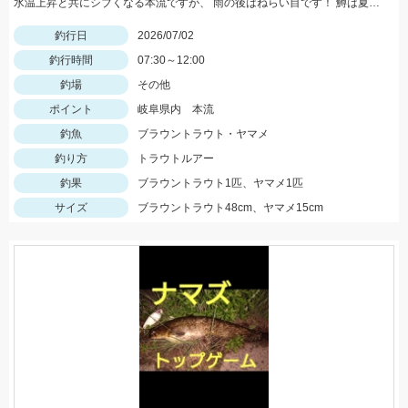
水温上昇と共にシブくなる本流ですが、 雨の後はねらい目です！ 鱒は夏が旬です！美味しい大鱒釣っちゃいましょう～！
釣行日
2026/07/02
釣行時間
07:30～12:00
釣場
その他
ポイント
岐阜県内 本流
釣魚
ブラウントラウト・ヤマメ
釣り方
トラウトルアー
釣果
ブラウントラウト1匹、ヤマメ1匹
サイズ
ブラウントラウト48cm、ヤマメ15cm