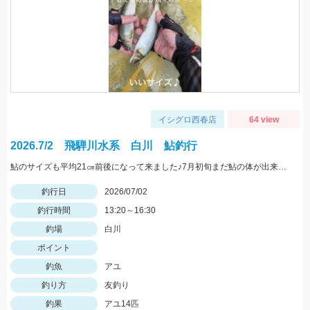
イシグロ西春店
64 view
2026.7/2 飛騨川水系 白川 鮎釣行
鮎のサイズも平均21㎝前後になって来ました♪7月初旬まだ鮎の体が出来上がる少し前で高水の後などで身が柔らかく タメ過ぎると身切れになる為、抜きを早目にしました銀影競技T90(スイッチパーツ85使用)パワータイプにチェンジ今後、釣行に行かれる際はパワータイプの竿も持って行かれる事をおすすめします
釣行日
2026/07/02
釣行時間
13:20～16:30
釣場
白川
ポイント
釣魚
アユ
釣り方
友釣り
釣果
アユ14匹