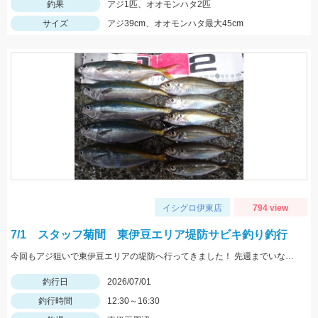
釣果
アジ1匹、オオモンハタ2匹
サイズ
アジ39cm、オオモンハタ最大45cm
イシグロ伊東店
794 view
7/1 スタッフ菊間 東伊豆エリア堤防サビキ釣り釣行
今回もアジ狙いで東伊豆エリアの堤防へ行ってきました！ 先週までいなかったアオアジや大きくなったアジとタカベが釣れたりとこれからに期待です！
釣行日
2026/07/01
釣行時間
12:30～16:30