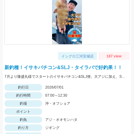
イシグロ三河安城店
187 view
新釣種！イサキバチコン&SLJ・タイラバで好釣果！！
7月より隆盛丸様でスタートのイサキバチコン&SLJ便。大アジに加え、SLJ・タイラバで良型のオオモンハタやヒラメ、ホウボウの釣果！
釣行日
2026/07/01
釣行時間
07:00～12:30
釣場
沖・オフショア
ポイント
釣魚
アジ・オオモンハタ
釣り方
ジギング