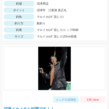
釣場
沼津周辺
ポイント
沼津市 江梨港 真正丸
釣魚
マルイカ(ﾑｷﾞ混じり)
釣り方
船釣り
釣果
マルイカ(ﾑｷﾞ混じり)トップ68杯
サイズ
マルイカ(ﾑｷﾞ混じり)20cm前後
イシグロ沼津店
138 view
沼津イカメタル好調です！！