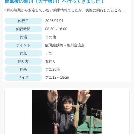
台風後の浦川（大千瀬川）へ行ってきました！
6月の解禁から安定していない釣果情報でしたが、実際に釣行したところ鮎はたくさん居ました♪梅雨が明けて本格的に照りこめば楽しめそうです！
釣行日
2026/07/01
釣行時間
08:30～16:00
釣場
その他
ポイント
飯田線鉄橋～相川合流点
釣魚
アユ
釣り方
友釣り
釣果
アユ28匹
サイズ
アユ12～18cm