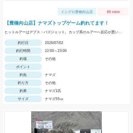
イシグロ豊橋向山店
80 view
【豊橋向山店】ナマズトップゲーム釣れてます！
ヒットルアーはデプス：バズジェット。カップ系のルアーへ反応が悪い時にオススメのルアーです。ぜひお試しください。
釣行日
2026/07/02
釣行時間
22:00～23:00
釣場
その他
ポイント
釣魚
ナマズ
釣り方
その他
釣果
ナマズ1匹
サイズ
ナマズ55㎝