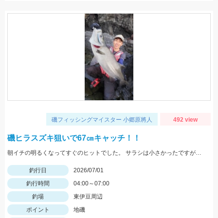
磯フィッシングマイスター 小郷原將人
492 view
磯ヒラスズキ狙いで67㎝キャッチ！！
朝イチの明るくなってすぐのヒットでした。 サラシは小さかったですがベイトが入っておりヒラスズキは活発でした。
釣行日
2026/07/01
釣行時間
04:00～07:00
釣場
東伊豆周辺
ポイント
地磯