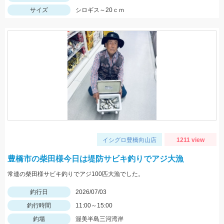
サイズ
シロギス～20ｃｍ
イシグロ豊橋向山店
1211 view
豊橋市の柴田様今日は堤防サビキ釣りでアジ大漁
常連の柴田様サビキ釣りでアジ100匹大漁でした。
釣行日
2026/07/03
釣行時間
11:00～15:00
釣場
渥美半島三河湾岸