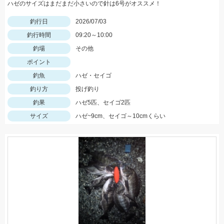
ハゼのサイズはまだまだ小さいので針は6号がオススメ！
釣行日
2026/07/03
釣行時間
09:20～10:00
釣場
その他
ポイント
釣魚
ハゼ・セイゴ
釣り方
投げ釣り
釣果
ハゼ5匹、セイゴ2匹
サイズ
ハゼ~9cm、セイゴ～10cmくらい