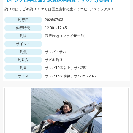
【イシグロ半田店】武豊緑地調査！サッパが好調！
釣り方はサビキ釣り！ エサは国産素材の生アミエビ+アジミックス！
釣行日
2026/07/03
釣行時間
12:00～12:45
釣場
武豊緑地（ファイザー前）
ポイント
釣魚
サッパ・サバ
釣り方
サビキ釣り
釣果
サッパ10匹以上、サバ2匹
サイズ
サッパ15㎝前後、サバ15～20㎝