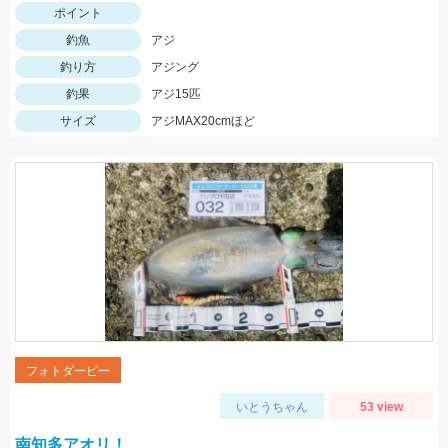
ポイント
釣魚
アジ
釣り方
アジング
釣果
アジ15匹
サイズ
アジMAX20cmほど
フォトダービー
いとうちゃん
53 view
南知多アオリ！