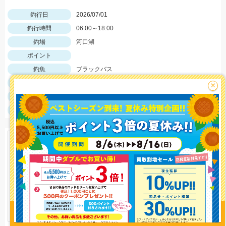
釣行日
2026/07/01
釣行時間
06:00～18:00
釣場
河口湖
ポイント
釣魚
ブラックバス
釣り方
バス釣り
×
釣果
ブラックバス1匹
サイズ
ブラックバス45ｃｍ前後
釣り情報を
投稿する