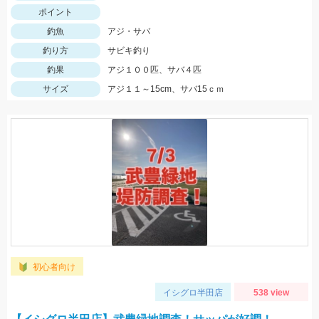
ポイント
釣魚
アジ・サバ
釣り方
サビキ釣り
釣果
アジ１００匹、サバ４匹
サイズ
アジ１１～15cm、サバ15ｃｍ
初心者向け
イシグロ半田店
538 view