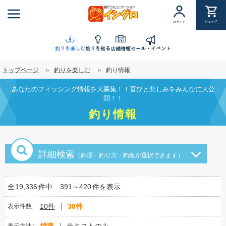
メ
イ
ショップ
ログイン
ン
コ
ン
釣りを楽しむ
釣りを知る
店舗情報
セール・イベント
テ
トップページ
釣りを楽しむ
釣り情報
ン
ツ
あなたのフィッシング情報を大募集！！喜びと悲しみをみんなに大公
に
開！！
移
釣り情報
動
詳細検索
（釣場・釣り方・釣魚が選択できます）
全
19,336
件中
391～420
件を表示
10件
30件
表示件数