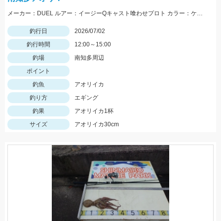
メーカー：DUEL ルアー：イージーQキャスト喰わせプロト カラー：ケイムラブラウンゴールド
釣行日
2026/07/02
釣行時間
12:00～15:00
釣場
南知多周辺
ポイント
釣魚
アオリイカ
釣り方
エギング
釣果
アオリイカ1杯
サイズ
アオリイカ30cm