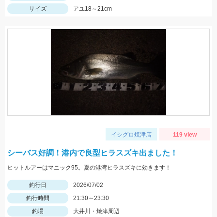
サイズ
アユ18～21cm
イシグロ焼津店
119 view
シーバス好調！港内で良型ヒラスズキ出ました！
ヒットルアーはマニック95。夏の港湾ヒラスズキに効きます！
釣行日
2026/07/02
釣行時間
21:30～23:30
釣場
大井川・焼津周辺