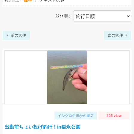
標準
テキストのみ
表示方法
並び順
前の30件
次の30件
イシグロ中川かの里店
205 view
出勤前ちょい投げ釣行！in稲永公園