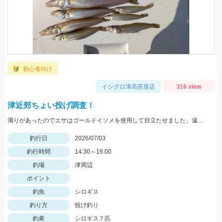
初心者向け
イシグロ津高茶屋店
316 view
津近郊ちょい投げ調査！
濁りがあったのでエサはゴールドイソメを使用して目立たせました。遠くに投げなくても反応良かったですが、回収中に手前のテトラ帯に引っ掛かることがあるので注意。ハイブリッドクロスにも反応ありました！
釣行日
2026/07/03
釣行時間
14:30～16:00
釣場
津周辺
ポイント
釣魚
シロギス
釣り方
投げ釣り
釣果
シロギス７匹