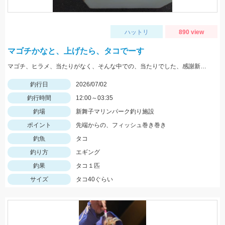
ハットリ
890 view
マゴチかなと、上げたら、タコでーす
マゴチ、ヒラメ、当たりがなく、そんな中での、当たりでした、感謝新舞子様
釣行日
2026/07/02
釣行時間
12:00～03:35
釣場
新舞子マリンパーク釣り施設
ポイント
先端からの、フィッシュ巻き巻き
釣魚
タコ
釣り方
エギング
釣果
タコ１匹
サイズ
タコ40ぐらい