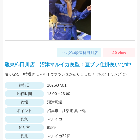
イシグロ駿東柿田川店
20 view
駿東柿田川店 沼津マルイカ良型！直ブラ仕掛良いです!!
暗くなる19時過ぎにマルイカラッシュがありました！そのタイミングで20杯近く釣ることができましたが後半はイカメタルのメタルスッテに反応が集中しました。
釣行日
2026/07/01
釣行時間
18:00～23:00
釣場
沼津周辺
ポイント
沼津市 江梨港 真正丸
釣魚
マルイカ
釣り方
船釣り
釣果
マルイカ32杯