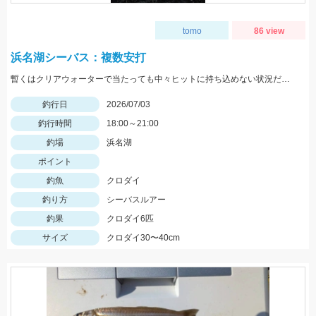
tomo
86 view
浜名湖シーバス：複数安打
暫くはクリアウォーターで当たっても中々ヒットに持ち込めない状況だったが本日は濁りが入り当たれ迷いなくヒットでした！
釣行日
2026/07/03
釣行時間
18:00～21:00
釣場
浜名湖
ポイント
釣魚
クロダイ
釣り方
シーバスルアー
釣果
クロダイ6匹
サイズ
クロダイ30〜40cm