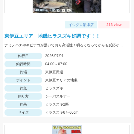
イシグロ沼津店
213 view
東伊豆エリア 地磯ヒラスズキ好調です！！
ナミノハナやキビナゴが湧いており高活性！明るくなってからも反応がありました。
釣行日
2026/07/01
釣行時間
04:00～07:00
釣場
東伊豆周辺
ポイント
東伊豆エリアの地磯
釣魚
ヒラスズキ
釣り方
シーバスルアー
釣果
ヒラスズキ2匹
サイズ
ヒラスズキ67~60cm