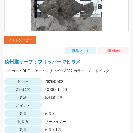
フォトダービー
真島マコト
45 view
遠州灘サーフ：フリッパーでヒラメ
メーカー：DUO ルアー：フリッパーMB22 カラー：マットピンク
釣行日
2026/07/02
釣行時間
13:30～15:00
釣場
遠州灘海岸
ポイント
釣魚
ヒラメ
釣り方
サーフルアー
釣果
ヒラメ1匹