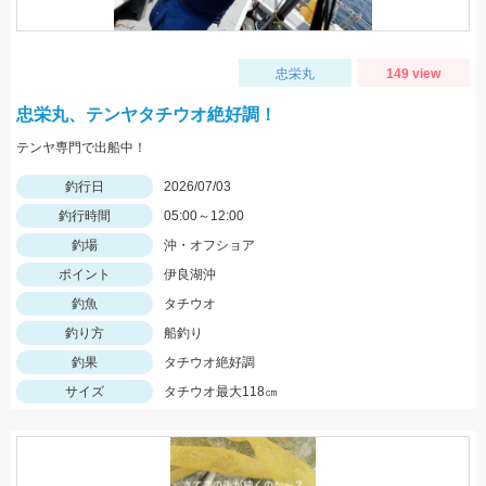
忠栄丸
149 view
忠栄丸、テンヤタチウオ絶好調！
テンヤ専門で出船中！
釣行日
2026/07/03
釣行時間
05:00～12:00
釣場
沖・オフショア
ポイント
伊良湖沖
釣魚
タチウオ
釣り方
船釣り
釣果
タチウオ絶好調
サイズ
タチウオ最大118㎝