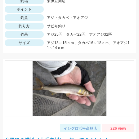
釣場
東伊豆周辺
ポイント
釣魚
アジ・タカベ・アオアジ
釣り方
サビキ釣り
釣果
アジ25匹、タカベ22匹、アオアジ32匹
サイズ
アジ13～15ｃｍ、タカベ16～18ｃｍ、アオアジ1
1～14ｃｍ
イシグロ浜松高林店
226 view