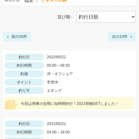
標準
テキストのみ
表示方法
並び順
前の10件
次の10件
釣行日
2022/05/22
釣行時間
05:00～08:30
釣場
沖・オフショア
ポイント
常滑沖
釣り方
エギング
今回は用事の合間に短時間釣行！2022初物GETしました！
釣行日
2022/05/21
釣行時間
04:00～16:00