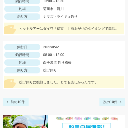
釣行時間
13:00～13:30
釣場
菊川市 河川
釣り方
ナマズ・ライギョ釣り
ヒットルアーはダイワ「福零」！雨上がりのタイミングで高活性でした！
釣行日
2022/05/21
釣行時間
08:00～12:00
釣場
白子漁港 釣り桟橋
釣り方
投げ釣り
投げ釣りに挑戦しました。とても楽しかったです。
前の10件
次の10件