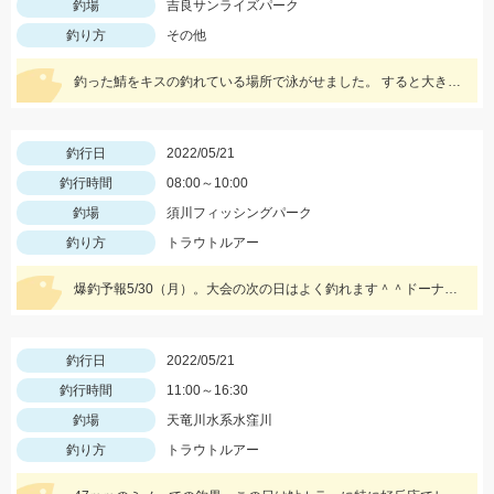
釣場
吉良サンライズパーク
釣り方
その他
釣った鯖をキスの釣れている場所で泳がせました。 すると大きな当たりがーそれから頑張って釣り上げました。
釣行日
2022/05/21
釣行時間
08:00～10:00
釣場
須川フィッシングパーク
釣り方
トラウトルアー
爆釣予報5/30（月）。大会の次の日はよく釣れます＾＾ドーナ１ｇ蛍光ザキヤマメやミノーなどがオススメ。
釣行日
2022/05/21
釣行時間
11:00～16:30
釣場
天竜川水系水窪川
釣り方
トラウトルアー