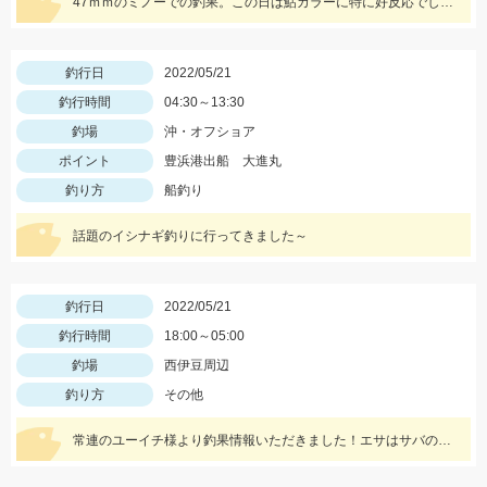
47ｍｍのミノーでの釣果。この日は鮎カラーに特に好反応でした。
釣行日
2022/05/21
釣行時間
04:30～13:30
釣場
沖・オフショア
ポイント
豊浜港出船 大進丸
釣り方
船釣り
話題のイシナギ釣りに行ってきました～
釣行日
2022/05/21
釣行時間
18:00～05:00
釣場
西伊豆周辺
釣り方
その他
常連のユーイチ様より釣果情報いただきました！エサはサバの切り身とイカタンを使用。