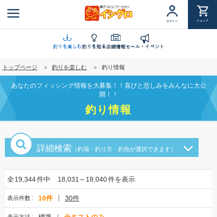
メ
イ
ショップ
ログイン
ン
コ
ン
釣りを楽しむ
釣りを知る
店舗情報
セール・イベント
テ
トップページ
釣りを楽しむ
釣り情報
ン
ツ
あなたのフィッシング情報を大募集！！喜びと悲しみをみんなに大公
に
開！！
移
釣り情報
動
詳細検索
（釣場・釣り方・釣魚が選択できます）
全
19,344
件中
18,031～18,040
件を表示
10件
30件
表示件数