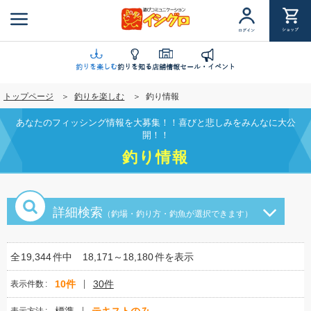
メ
イ
ショップ
ログイン
ン
コ
ン
釣りを楽しむ
釣りを知る
店舗情報
セール・イベント
テ
トップページ
釣りを楽しむ
釣り情報
ン
ツ
あなたのフィッシング情報を大募集！！喜びと悲しみをみんなに大公
に
開！！
移
釣り情報
動
詳細検索
（釣場・釣り方・釣魚が選択できます）
全
19,344
件中
18,171～18,180
件を表示
10件
30件
表示件数