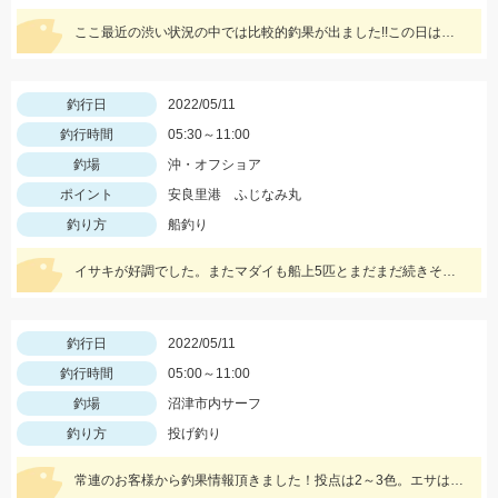
ここ最近の渋い状況の中では比較的釣果が出ました!!この日は底ベタ狙いでローギヤリールでじっくり巻くのが吉でした。
釣行日
2022/05/11
釣行時間
05:30～11:00
釣場
沖・オフショア
ポイント
安良里港 ふじなみ丸
釣り方
船釣り
イサキが好調でした。またマダイも船上5匹とまだまだ続きそうです。マダイなら12ｍのハリス、イサキなら5ｍハリスに2本針が効果絶大でした。
釣行日
2022/05/11
釣行時間
05:00～11:00
釣場
沼津市内サーフ
釣り方
投げ釣り
常連のお客様から釣果情報頂きました！投点は2～3色。エサは赤イソメを使用。