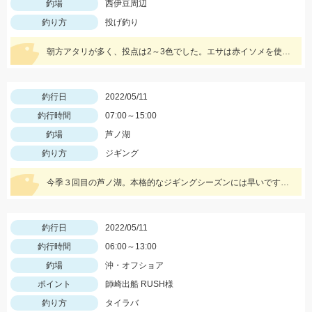
釣場
西伊豆周辺
釣り方
投げ釣り
朝方アタリが多く、投点は2～3色でした。エサは赤イソメを使用。
釣行日
2022/05/11
釣行時間
07:00～15:00
釣場
芦ノ湖
釣り方
ジギング
今季３回目の芦ノ湖。本格的なジギングシーズンには早いですが、サクラマス狙いで１人釣行。
釣行日
2022/05/11
釣行時間
06:00～13:00
釣場
沖・オフショア
ポイント
師崎出船 RUSH様
釣り方
タイラバ