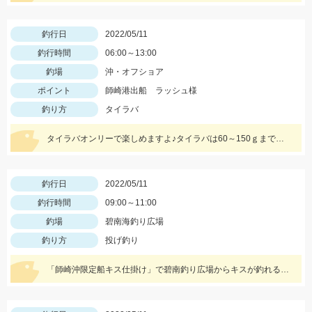
釣行日
2022/05/11
釣行時間
06:00～13:00
釣場
沖・オフショア
ポイント
師崎港出船 ラッシュ様
釣り方
タイラバ
タイラバオンリーで楽しめますよ♪タイラバは60～150ｇまで幅広くお持ちください！ タイラバはタングステン製のものが船長もおすすめしていました♪
釣行日
2022/05/11
釣行時間
09:00～11:00
釣場
碧南海釣り広場
釣り方
投げ釣り
「師崎沖限定船キス仕掛け」で碧南釣り広場からキスが釣れる！師崎でも船でもないけどとっても使いやすい！