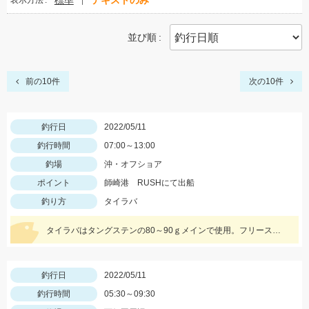
標準
テキストのみ
表示方法
並び順
前の10件
次の10件
釣行日
2022/05/11
釣行時間
07:00～13:00
釣場
沖・オフショア
ポイント
師崎港 RUSHにて出船
釣り方
タイラバ
タイラバはタングステンの80～90ｇメインで使用。フリースライドタングステンの反応◎ボトムを丁寧に探ることがキモでした。
釣行日
2022/05/11
釣行時間
05:30～09:30