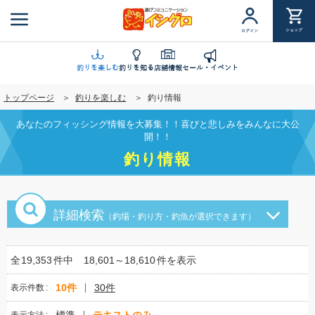
メ
イ
ショップ
ログイン
ン
コ
ン
釣りを楽しむ
釣りを知る
店舗情報
セール・イベント
テ
トップページ
釣りを楽しむ
釣り情報
ン
ツ
あなたのフィッシング情報を大募集！！喜びと悲しみをみんなに大公
に
開！！
移
釣り情報
動
詳細検索
（釣場・釣り方・釣魚が選択できます）
全
19,353
件中
18,601～18,610
件を表示
10件
30件
表示件数