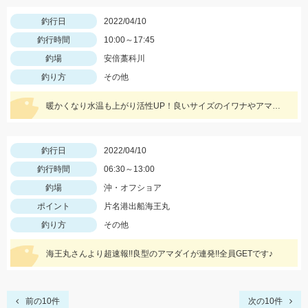
釣行日
2022/04/10
釣行時間
10:00～17:45
釣場
安倍藁科川
釣り方
その他
暖かくなり水温も上がり活性UP！良いサイズのイワナやアマゴ…釣れた時の嬉しさはひとしおです。イワナは太字の針使用。
釣行日
2022/04/10
釣行時間
06:30～13:00
釣場
沖・オフショア
ポイント
片名港出船海王丸
釣り方
その他
海王丸さんより超速報!!良型のアマダイが連発!!全員GETです♪
前の10件
次の10件