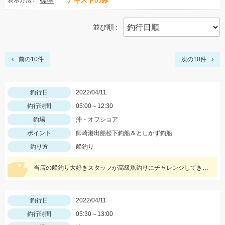
標準
テキストのみ
表示方法
並び順
前の10件
次の10件
釣行日
2022/04/11
釣行時間
05:00～12:30
釣場
沖・オフショア
ポイント
師崎港出船松下釣船＆としかず釣船
釣り方
船釣り
当店の船釣り大好きスタッフが高級魚釣りにチャレンジしてきましたっ！！
釣行日
2022/04/11
釣行時間
05:30～13:00