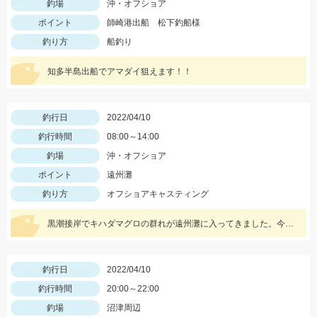
釣場
沖・オフショア
ポイント
師崎港出船 松下釣船様
釣り方
船釣り
知多半島出船でアマダイ狙えます！！
釣行日
2022/04/10
釣行時間
08:00～14:00
釣場
沖・オフショア
ポイント
遠州灘
釣り方
オフショアキャスティング
黒潮接岸でキハダマグロの群れが遠州灘に入ってきました。今年は幸先よく2本ゲットしました。
釣行日
2022/04/10
釣行時間
20:00～22:00
釣場
沼津周辺