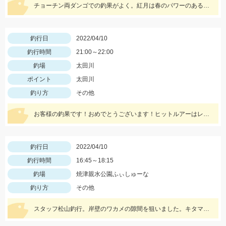
チョーチン両ダンゴでの釣果がよく。紅月は春のパワーのあるへらぶなでも簡単に寄ってきます！
釣行日
2022/04/10
釣行時間
21:00～22:00
釣場
太田川
ポイント
太田川
釣り方
その他
お客様の釣果です！おめでとうございます！ヒットルアーはレアリスシャッド63MRのマットレモン！
釣行日
2022/04/10
釣行時間
16:45～18:15
釣場
焼津親水公園ふぃしゅーな
釣り方
その他
スタッフ松山釣行。岸壁のワカメの隙間を狙いました。キタマクラの活性が高いです。エサはオキアミL。