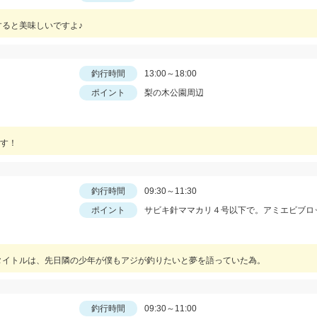
すると美味しいですよ♪
釣行時間
13:00～18:00
ポイント
梨の木公園周辺
す！
釣行時間
09:30～11:30
ポイント
サビキ針ママカリ４号以下で。アミエビブロ
タイトルは、先日隣の少年が僕もアジが釣りたいと夢を語っていた為。
釣行時間
09:30～11:00