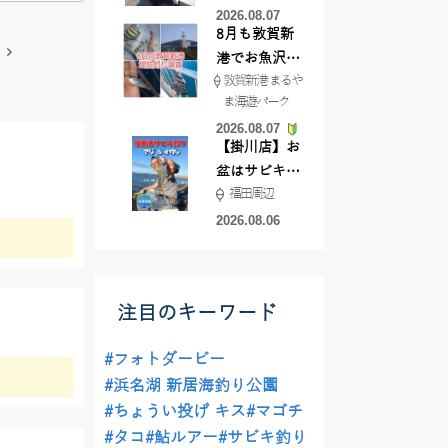
2026.08.07
8月も敦賀新
港でお魚沢山
敦賀新港 まるや
♪ イシグロ彦
ま海遊パーク
根店
2026.08.07
【掛川店】お
盆はサビキ釣
福田周辺
りいきません
か?
2026.08.06
注目のキーワード
#フォトダービー
#浜名湖 新居海釣り公園
#ちょうい投げ キス
#マゴチ
#タコ
#鮎ルアー
#サビキ釣り