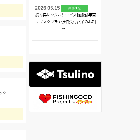
2026.05.15
店舗情報
釣り具レンタルサービスTsulikali 年間
サブスクプラン会員受付終了のお知
らせ
ック。