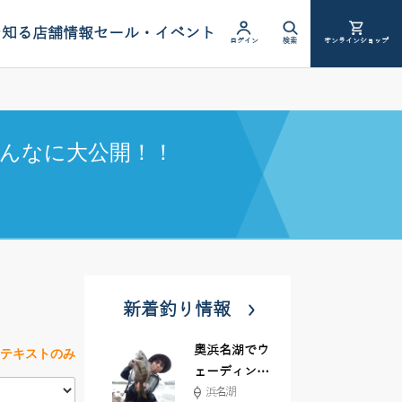
を知る
店舗情報
セール・イベント
ログイン
検索
オンラインショップ
んなに大公開！！
新着釣り情報
奥浜名湖でウ
テキストのみ
ェーディング
浜名湖
前打ち！