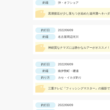
釣場
沖・オフショア
釣行日
2022/06/09
釣場
名古屋周辺河川
神経質なナマズには静かなルアーがオススメ！
釣行日
2022/06/09
釣場
南伊勢町・礫浦
釣り方
カセ・イカダ釣り
三重テレビ『フィッシングマスター』の撮影で筏
釣行日
2022/06/09