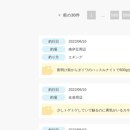
前の30件
1
…
ペ
588
ペ
589
ー
ー
ジ
ジ
釣行日
2022/06/10
釣場
南伊豆周辺
釣り方
エギング
夜明け前からダイワのハッスルナイトで600g
釣行日
2022/06/10
釣場
名港周辺
少しトゲトゲしていて触るのに勇気がいるカサゴ...