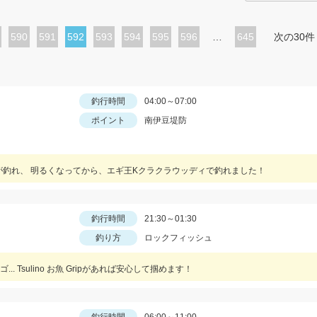
ペ
590
ペ
591
カ
592
ペ
593
ペ
594
ペ
595
ペ
596
…
645
次の30件
ー
ー
レ
ー
ー
ー
ー
ジ
ジ
ン
ジ
ジ
ジ
ジ
ト
釣行時間
04:00～07:00
ポイント
南伊豆堤防
ペ
ー
ジ
が釣れ、 明るくなってから、エギ王Kクラクラウッディで釣れました！
釣行時間
21:30～01:30
釣り方
ロックフィッシュ
 Tsulino お魚 Gripがあれば安心して掴めます！