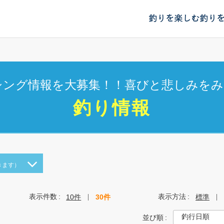
釣りを楽しむ
釣り
シング情報を大募集！！喜びと悲しみをみ
釣り情報
きます）
表示件数
表示方法
10件
30件
標準
並び順