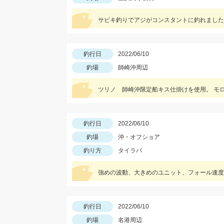
サビキ釣りでアジがコンスタントに釣れました
釣行日
2022/06/10
釣場
師崎沖周辺
ツリノ 師崎沖限定船キス仕掛けを使用。 モ
釣行日
2022/06/10
釣場
沖・オフショア
釣り方
タイラバ
強めの波動、大きめのユニット、フォール速度
釣行日
2022/06/10
釣場
名港周辺