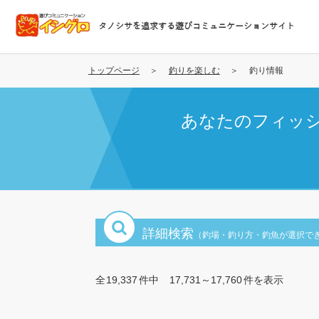
メ
イ
タノシサを追求する遊びコミュニケーションサイト
ン
コ
ン
トップページ
釣りを楽しむ
釣り情報
テ
ン
あなたのフィッ
ツ
に
移
動
詳細検索
（釣場・釣り方・釣魚が選択で
全
19,337
件中
17,731～17,760
件を表示