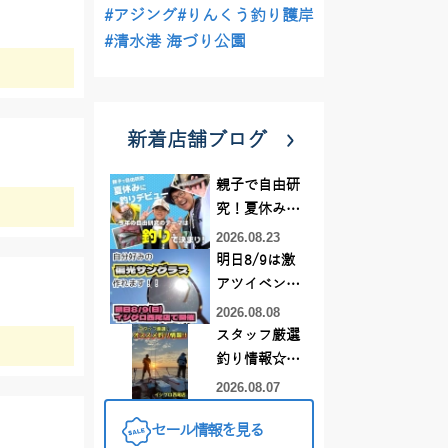
#アジング
#りんくう釣り護岸
#清水港 海づり公園
新着店舗ブログ
親子で自由研
究！夏休みに
釣りデビュー
2026.08.23
明日8/9は激
アツイベント
日！！！～オ
2026.08.08
ーダー偏光グ
スタッフ厳選
ラス受注会～
釣り情報☆彡
連休は何釣り
2026.08.07
に行こう
セール情報を見る
♪【イシグロ