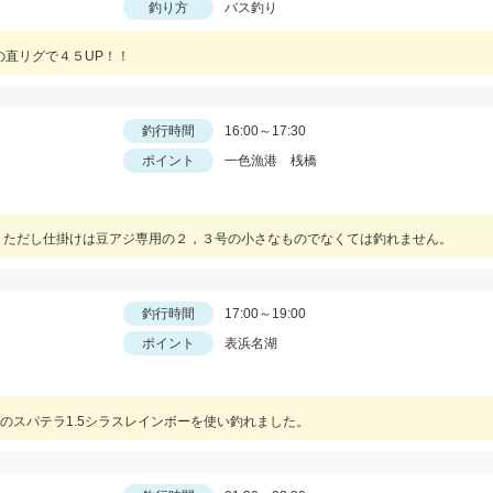
釣り方
バス釣り
の直リグで４５UP！！
釣行時間
16:00～17:30
ポイント
一色漁港 桟橋
 ただし仕掛けは豆アジ専用の２，３号の小さなものでなくては釣れません。
釣行時間
17:00～19:00
ポイント
表浜名湖
イのスパテラ1.5シラスレインボーを使い釣れました。