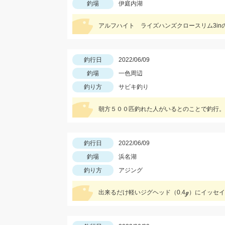
釣場
伊庭内湖
アルフハイト ライズハンズクロースリム3in
釣行日
2022/06/09
釣場
一色周辺
釣り方
サビキ釣り
朝方５００匹釣れた人がいるとのことで釣行。
釣行日
2022/06/09
釣場
浜名湖
釣り方
アジング
出来るだけ軽いジグヘッド（0.4ℊ）にイッセ