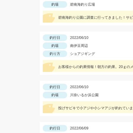
釣場
碧南海釣り広場
釣行日
2022/06/10
釣場
南伊豆周辺
釣り方
ショアジギング
お客様からの釣果情報！朝方の釣果。20ｇの
釣行日
2022/06/10
釣場
川奈いるか浜公園
投げサビキで小アジや小シマアジが釣れていま
釣行日
2022/06/09