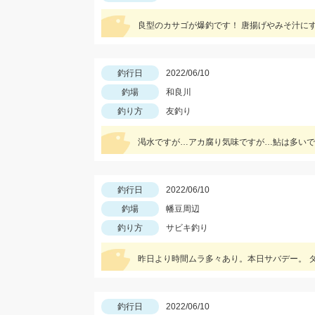
良型のカサゴが爆釣です！ 唐揚げやみそ汁に
釣行日
2022/06/10
釣場
和良川
釣り方
友釣り
渇水ですが…アカ腐り気味ですが…鮎は多いで
釣行日
2022/06/10
釣場
幡豆周辺
釣り方
サビキ釣り
昨日より時間ムラ多々あり。本日サバデー。 
釣行日
2022/06/10