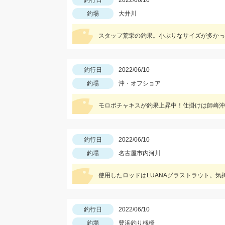
釣行日
2022/06/10
釣場
大井川
スタッフ荒栄の釣果。小ぶりなサイズが多かっ
釣行日
2022/06/10
釣場
沖・オフショア
モロポチャキスが釣果上昇中！仕掛けは師崎沖限
釣行日
2022/06/10
釣場
名古屋市内河川
使用したロッドはLUANAグラストラウト。気
釣行日
2022/06/10
釣場
豊浜釣り桟橋