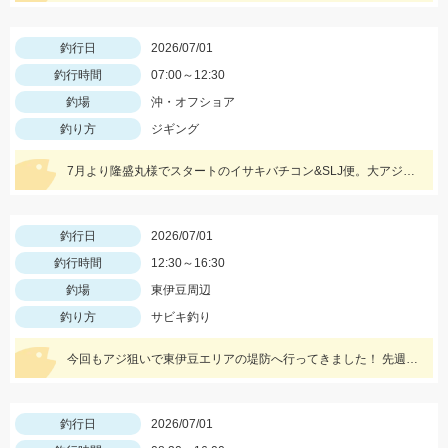
釣行日
2026/07/01
釣行時間
07:00～12:30
釣場
沖・オフショア
釣り方
ジギング
7月より隆盛丸様でスタートのイサキバチコン&SLJ便。大アジに加え、SLJ・タイラバで良型のオオモンハタやヒラメ、ホウボウの釣果！
釣行日
2026/07/01
釣行時間
12:30～16:30
釣場
東伊豆周辺
釣り方
サビキ釣り
今回もアジ狙いで東伊豆エリアの堤防へ行ってきました！ 先週までいなかったアオアジや大きくなったアジとタカベが釣れたりとこれからに期待です！
釣行日
2026/07/01