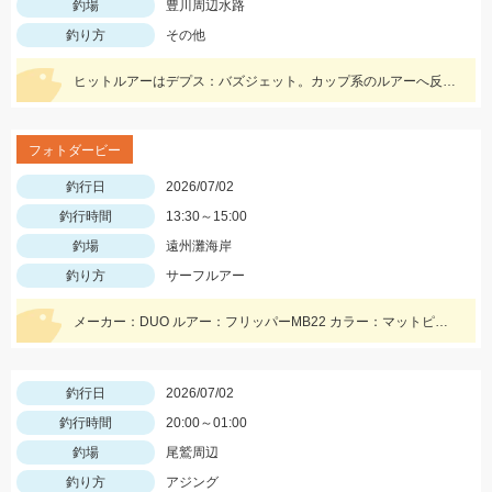
釣場
豊川周辺水路
釣り方
その他
ヒットルアーはデプス：バズジェット。カップ系のルアーへ反応が悪い時にオススメのルアーです。ぜひお試しください。
フォトダービー
釣行日
2026/07/02
釣行時間
13:30～15:00
釣場
遠州灘海岸
釣り方
サーフルアー
メーカー：DUO ルアー：フリッパーMB22 カラー：マットピンク
釣行日
2026/07/02
釣行時間
20:00～01:00
釣場
尾鷲周辺
釣り方
アジング