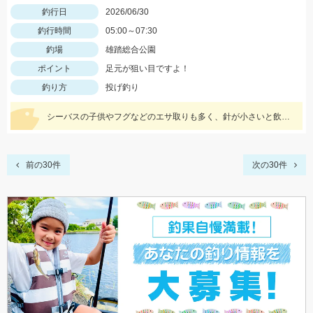
釣行日
2026/06/30
釣行時間
05:00～07:30
釣場
雄踏総合公園
ポイント
足元が狙い目ですよ！
釣り方
投げ釣り
シーバスの子供やフグなどのエサ取りも多く、針が小さいと飲み込まれやすいです。予備の仕掛けや針外しを忘れずに持っていくと良いですよ。
前の30件
次の30件