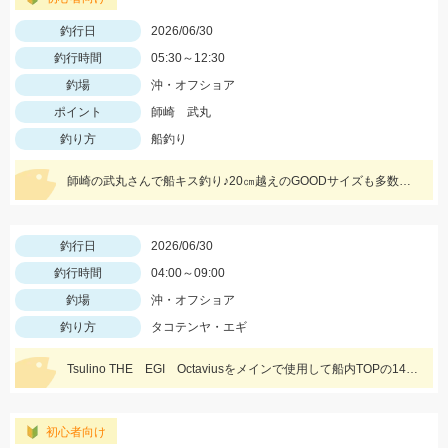
釣行日
2026/06/30
釣行時間
05:30～12:30
釣場
沖・オフショア
ポイント
師崎 武丸
釣り方
船釣り
師崎の武丸さんで船キス釣り♪20㎝越えのGOODサイズも多数混じり数、型共に狙えますよ！！仕掛けは師崎沖限定船キス仕掛け7号がオススメ☆彡
釣行日
2026/06/30
釣行時間
04:00～09:00
釣場
沖・オフショア
釣り方
タコテンヤ・エギ
Tsulino THE EGI Octaviusをメインで使用して船内TOPの14杯の釣果。 今年はまだまだタコ釣れています。
初心者向け