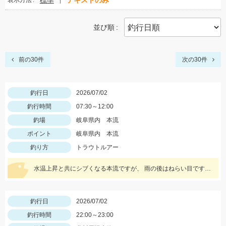
標準
テキストのみ
表示方法
並び順
前の30件
次の30件
釣行日
2026/07/02
釣行時間
07:30～12:00
釣場
岐阜県内 本流
ポイント
岐阜県内 本流
釣り方
トラウトルアー
水温上昇と共にシブくなる本流ですが、 雨の後はねらい目です！ 鱒は夏が旬です！美味しい大鱒釣っちゃいましょう～！
釣行日
2026/07/02
釣行時間
22:00～23:00