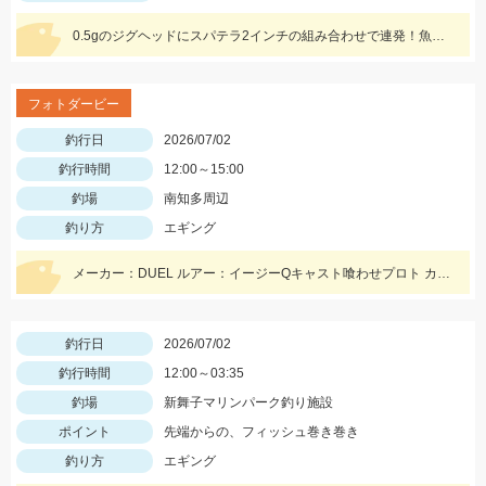
0.5gのジグヘッドにスパテラ2インチの組み合わせで連発！魚を食べている時はクリアカラーがオススメです！
フォトダービー
釣行日
2026/07/02
釣行時間
12:00～15:00
釣場
南知多周辺
釣り方
エギング
メーカー：DUEL ルアー：イージーQキャスト喰わせプロト カラー：ケイムラブラウンゴールド
釣行日
2026/07/02
釣行時間
12:00～03:35
釣場
新舞子マリンパーク釣り施設
ポイント
先端からの、フィッシュ巻き巻き
釣り方
エギング