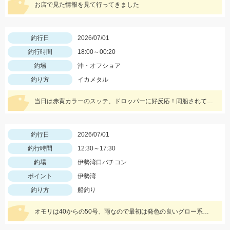
お店で見た情報を見て行ってきました
釣行日
2026/07/01
釣行時間
18:00～00:20
釣場
沖・オフショア
釣り方
イカメタル
当日は赤黄カラーのスッテ、ドロッパーに好反応！同船されていたお客様はプラ角やエサ巻きスッテも掛けておりました。パチコンをされた方はカラーローテーションが重要との事。チャートやピンク系のカラーに反応良かったそうです。
釣行日
2026/07/01
釣行時間
12:30～17:30
釣場
伊勢湾口バチコン
ポイント
伊勢湾
釣り方
船釣り
オモリは40からの50号、雨なので最初は発色の良いグロー系グリーンからピング、その後はブルーカラーにアタリが集中しました。