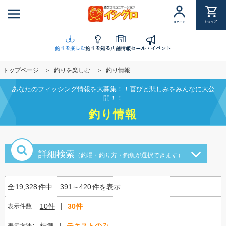
メ
イ
ショップ
ログイン
ン
コ
ン
釣りを楽しむ
釣りを知る
店舗情報
セール・イベント
テ
トップページ
釣りを楽しむ
釣り情報
ン
ツ
あなたのフィッシング情報を大募集！！喜びと悲しみをみんなに大公
に
開！！
移
釣り情報
動
詳細検索
（釣場・釣り方・釣魚が選択できます）
全
19,328
件中
391～420
件を表示
10件
30件
表示件数