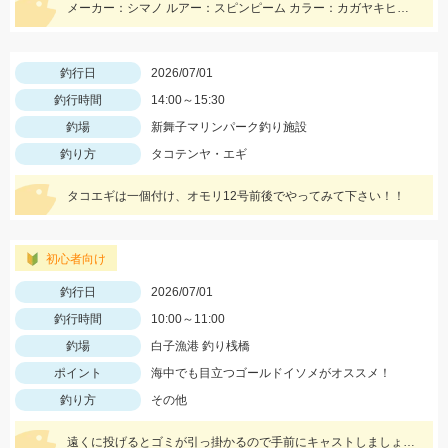
メーカー：シマノ ルアー：スピンピーム カラー：カガヤキヒラメキャンディー
釣行日
2026/07/01
釣行時間
14:00～15:30
釣場
新舞子マリンパーク釣り施設
釣り方
タコテンヤ・エギ
タコエギは一個付け、オモリ12号前後でやってみて下さい！！
初心者向け
釣行日
2026/07/01
釣行時間
10:00～11:00
釣場
白子漁港 釣り桟橋
ポイント
海中でも目立つゴールドイソメがオススメ！
釣り方
その他
遠くに投げるとゴミが引っ掛かるので手前にキャストしましょう！