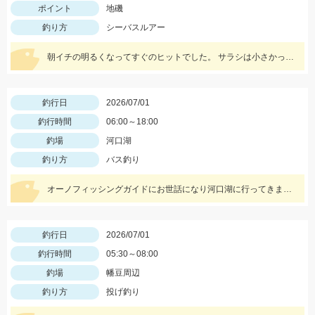
ポイント
地磯
釣り方
シーバスルアー
朝イチの明るくなってすぐのヒットでした。 サラシは小さかったですがベイトが入っておりヒラスズキは活発でした。
釣行日
2026/07/01
釣行時間
06:00～18:00
釣場
河口湖
釣り方
バス釣り
オーノフィッシングガイドにお世話になり河口湖に行ってきました。テクニカルな1日でしたがワンズバグで貴重な1本を釣らせてくれましたよ！激しいバイトで大興奮で下した！
釣行日
2026/07/01
釣行時間
05:30～08:00
釣場
幡豆周辺
釣り方
投げ釣り