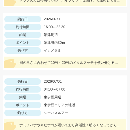
トップの方は今流行りの「ハイブリット仕掛け」で連発してました！様々な仕掛けで楽しめる時期ですのでぜひ皆様もチャレンジしてみて下さい！
釣行日
2026/07/01
釣行時間
16:00～22:30
釣場
沼津周辺
ポイント
沼津湾内30ｍ
釣り方
イカメタル
潮の早さに合わせて10号～20号のメタルスッテを使い分けると良いです。 良型が多いのでアタリが分かりやすい時期になりますので挑戦するなら今です！！
釣行日
2026/07/01
釣行時間
04:00～07:00
釣場
東伊豆周辺
ポイント
東伊豆エリアの地磯
釣り方
シーバスルアー
ナミノハナやキビナゴが湧いており高活性！明るくなってからも反応がありました。