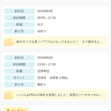
釣行日
2026/06/30
釣行時間
08:50～17:30
釣場
白川
釣り方
友釣り
鮎のサイズも良くパワフルになってきました！ タメ過ぎると身切れしますのでパワー系の針で止めるか？抜きを早目に行った方がいいかと思います。今後パワー系の竿が必要になりそうです
釣行日
2026/06/30
釣行時間
13:00～17:00
釣場
沼津周辺
ポイント
沼津市 沼津港 大翔丸
釣り方
船釣り
ハリスは4号6ｍ2本針を使用しました。良型のソーダカツオの回遊もあり仕掛けの消費が多いので予備は多めに用意したほうが良いです。
初心者向け