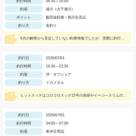
釣行時間
08:30～16:00
釣場
浦川（大千瀬川）
ポイント
飯田線鉄橋～相川合流点
釣り方
友釣り
6月の解禁から安定していない釣果情報でしたが、実際に釣行したところ鮎はたくさん居ました♪梅雨が明けて本格的に照りこめば楽しめそうです！
釣行日
2026/07/01
釣行時間
16:30～22:30
釣場
沖・オフショア
釣り方
イカメタル
ヒットスッテはコロコロスッテ15号の赤緑やイージ―スリムのホワイトレッドヘッドです！
釣行日
2026/07/01
釣行時間
04:00～07:00
釣場
東伊豆周辺