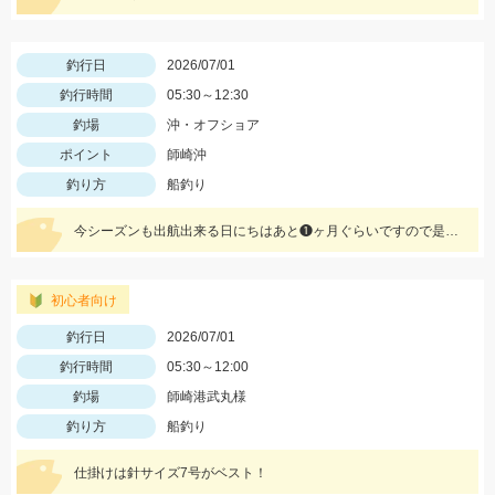
釣行日
2026/07/01
釣行時間
05:30～12:30
釣場
沖・オフショア
ポイント
師崎沖
釣り方
船釣り
今シーズンも出航出来る日にちはあと❶ヶ月ぐらいですので是非、お早目にッ(°▽°)
初心者向け
釣行日
2026/07/01
釣行時間
05:30～12:00
釣場
師崎港武丸様
釣り方
船釣り
仕掛けは針サイズ7号がベスト！