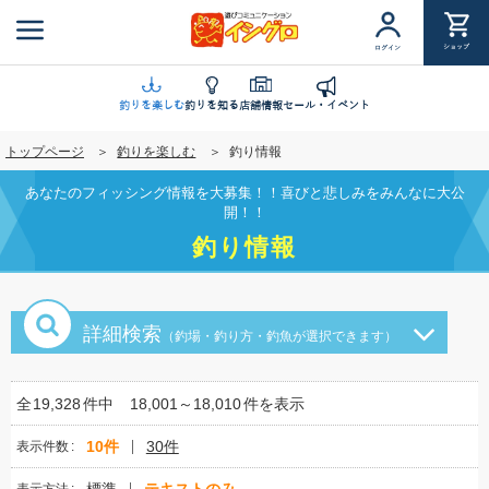
メ
イ
ショップ
ログイン
ン
コ
ン
釣りを楽しむ
釣りを知る
店舗情報
セール・イベント
テ
トップページ
釣りを楽しむ
釣り情報
ン
ツ
あなたのフィッシング情報を大募集！！喜びと悲しみをみんなに大公
に
開！！
移
釣り情報
動
詳細検索
（釣場・釣り方・釣魚が選択できます）
全
19,328
件中
18,001～18,010
件を表示
10件
30件
表示件数