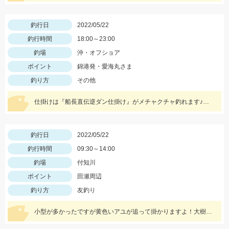
釣行日
2022/05/22
釣行時間
18:00～23:00
釣場
沖・オフショア
ポイント
錦港発・愛海丸さま
釣り方
その他
仕掛けは『船長直伝逆ダン仕掛け』がメチャクチャ釣れます♪詳しくはブログをご覧ください‼
釣行日
2022/05/22
釣行時間
09:30～14:00
釣場
付知川
ポイント
田瀬周辺
釣り方
友釣り
小型が多かったですが黄色いアユが追って掛かりますよ！大樹寺店スタッフ岩崎釣行