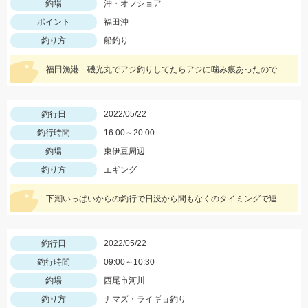
釣場
沖・オフショア
ポイント
福田沖
釣り方
船釣り
福田漁港 磯光丸でアジ釣りしてたらアジに噛み痕あったので船長の許可もらって泳がせしていっぱつでした。
釣行日
2022/05/22
釣行時間
16:00～20:00
釣場
東伊豆周辺
釣り方
エギング
下潮いっぱいからの釣行で日没から間もなくのタイミングで連発しました。
釣行日
2022/05/22
釣行時間
09:00～10:30
釣場
西尾市河川
釣り方
ナマズ・ライギョ釣り