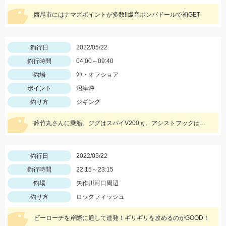
西尾市にはナマズポイントが多数!!爆音ポンパドールで初GET
釣行日
2022/05/22
釣行時間
04:00～09:40
釣場
沖・オフショア
ポイント
沼津沖
釣り方
ジギング
鈴竹丸さんに乗船。ジグはスパイV200ｇ。アシストフックはジガーライトシワリ2/0を使用。
釣行日
2022/05/22
釣行時間
22:15～23:15
釣場
矢作川河口周辺
釣り方
ロックフィッシュ
ビーローチを岸際に通して連発！ギリギリを攻めるのがGOOD！