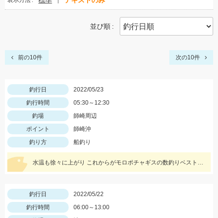
標準
テキストのみ
表示方法
並び順
前の10件
次の10件
釣行日
2022/05/23
釣行時間
05:30～12:30
釣場
師崎周辺
ポイント
師崎沖
釣り方
船釣り
水温も徐々に上がり これからがモロポチャギスの数釣りベストシーズンインですよッ(・∀・)b
釣行日
2022/05/22
釣行時間
06:00～13:00