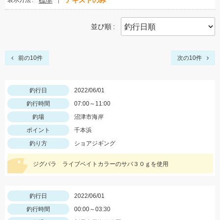
標準
テキストのみ
表示方法
並び順
前の10件
次の10件
釣行日
2022/06/01
釣行時間
07:00～11:00
釣場
沼津市海岸
ポイント
千本浜
釣り方
ショアジギング
ジグパラ ライブベイトカラーのサバ３０ｇを使用
釣行日
2022/06/01
釣行時間
00:00～03:30