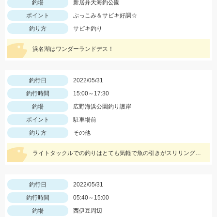
釣場
新居弁天海釣公園
ポイント
ぶっこみ＆サビキ好調☆
釣り方
サビキ釣り
浜名湖はワンダーランドデス！
釣行日
2022/05/31
釣行時間
15:00～17:30
釣場
広野海浜公園釣り護岸
ポイント
駐車場前
釣り方
その他
ライトタックルでの釣りはとても気軽で魚の引きがスリリングで楽しめます！ワームの消耗が激しいので多めに用意していきましょう！
釣行日
2022/05/31
釣行時間
05:40～15:00
釣場
西伊豆周辺