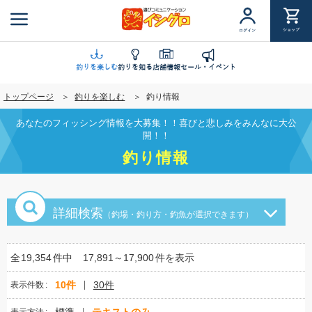
メ
イ
ショップ
ログイン
ン
コ
ン
釣りを楽しむ
釣りを知る
店舗情報
セール・イベント
テ
トップページ
釣りを楽しむ
釣り情報
ン
ツ
あなたのフィッシング情報を大募集！！喜びと悲しみをみんなに大公
に
開！！
移
釣り情報
動
詳細検索
（釣場・釣り方・釣魚が選択できます）
全
19,354
件中
17,891～17,900
件を表示
10件
30件
表示件数