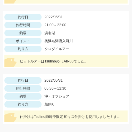
釣行日
2022/05/31
釣行時間
21:00～22:00
釣場
浜名湖
ポイント
奥浜名湖流入河川
釣り方
クロダイルアー
ヒットルアーはTsulinoのFLAIR80でした。
釣行日
2022/05/31
釣行時間
05:30～12:30
釣場
沖・オフショア
釣り方
船釣り
仕掛けはTsulino師崎沖限定 船キス仕掛けを使用しました！まだまだシーズンはこれからですよ～♪