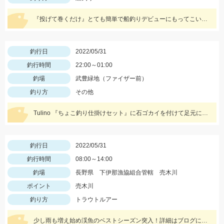
『投げて巻くだけ』とても簡単で船釣りデビューにもってこいです♪Tsulino船キス仕掛けもお忘れなく！
釣行日
2022/05/31
釣行時間
22:00～01:00
釣場
武豊緑地（ファイザー前）
釣り方
その他
Tulino 『ちょこ釣り仕掛けセット』に石ゴカイを付けて足元に落としたらヒット！
釣行日
2022/05/31
釣行時間
08:00～14:00
釣場
長野県 下伊那漁協組合管轄 売木川
ポイント
売木川
釣り方
トラウトルアー
少し雨も増え始め渓魚のベストシーズン突入！詳細はブログにて！