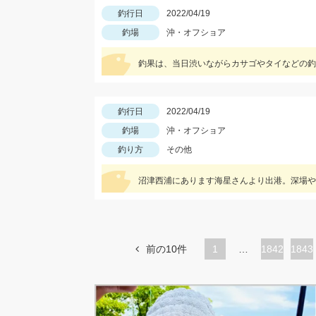
釣行日
2022/04/19
釣場
沖・オフショア
釣果は、当日渋いながらカサゴやタイなどの釣
釣行日
2022/04/19
釣場
沖・オフショア
釣り方
その他
沼津西浦にあります海星さんより出港。深場や
前の10件
1
…
ペ
1842
ペ
1843
ー
ー
ジ
ジ