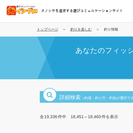
メ
イ
タノシサを追求する遊びコミュニケーションサイト
ン
コ
ン
トップページ
釣りを楽しむ
釣り情報
テ
ン
あなたのフィッ
ツ
に
移
動
詳細検索
（釣場・釣り方・釣魚が選択で
全
19,336
件中
18,451～18,460
件を表示