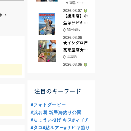
ま海遊パーク
根店
2026.08.07
件
【掛川店】お
盆はサビキ釣
福田周辺
りいきません
か?
2026.08.06
★イシグロ津
高茶屋店★津
津周辺
近郊ハゼ釣れ
てます！
2026.08.06
注目のキーワード
#フォトダービー
#浜名湖 新居海釣り公園
#ちょうい投げ キス
#マゴチ
#タコ
#鮎ルアー
#サビキ釣り