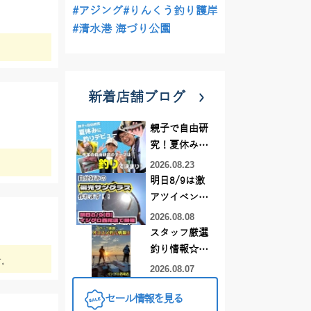
#アジング
#りんくう釣り護岸
#清水港 海づり公園
新着店舗ブログ
親子で自由研
究！夏休みに
釣りデビュー
2026.08.23
明日8/9は激
アツイベント
日！！！～オ
2026.08.08
ーダー偏光グ
スタッフ厳選
ラス受注会～
釣り情報☆彡
す。
連休は何釣り
2026.08.07
に行こう
セール情報を見る
♪【イシグロ