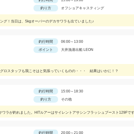
釣行時間
15:00～19:00
釣り方
オフショアキャスティング
ング！当日は、5kgオーバーのデカサワラも出ていました♪
釣行時間
06:00～13:00
ポイント
大井漁港出船 LEON
イシグロスタッフも我こそはと気張っていくものの・・・ 結果はいかに！？
釣行時間
15:00～18:30
釣り方
その他
型サワラが釣れました。HITルアーはサイレントアサシンフラッシュブースト129Fで
釣行時間
20:00～21:00