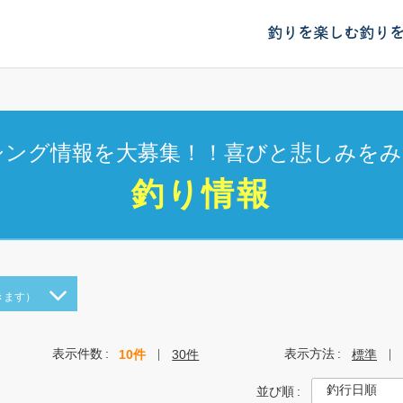
釣りを楽しむ
釣り
シング情報を大募集！！喜びと悲しみをみ
釣り情報
きます）
表示件数
表示方法
10件
30件
標準
並び順