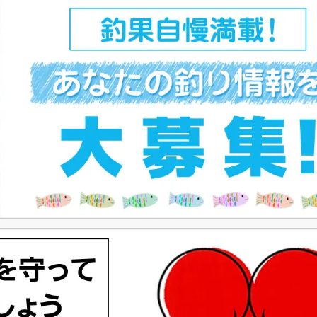
ペ
ー
ジ