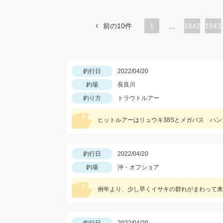
前の10件
1
…
ペ
1842
ペ
1843
ー
ー
ジ
ジ
釣行日
2022/04/20
釣場
長良川
釣り方
トラウトルアー
ヒットルアーはリュウキ38Sとメガバス ハン
釣行日
2022/04/20
釣場
沖・オフショア
例年より、少し早くイサキの群れがまわって来