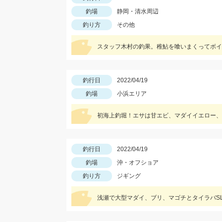
釣場
静岡・清水周辺
釣り方
その他
スタッフ木村の釣果。稚鮎を喰いまくってボイ
釣行日
2022/04/19
釣場
小浜エリア
初海上釣堀！エサは甘エビ、マダイイエロー、
釣行日
2022/04/19
釣場
沖・オフショア
釣り方
ジギング
浅瀬で大型マダイ、ブリ、マゴチとタイラバS