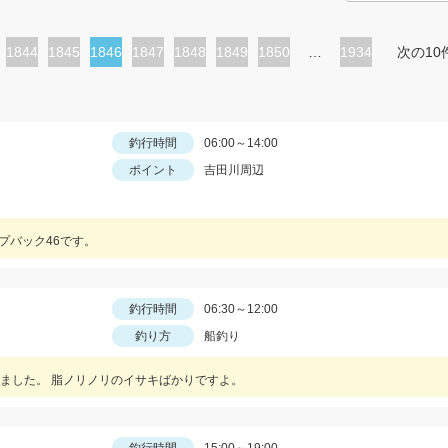
ペ
1844
ペ
1845
カ
1846
ペ
1847
ペ
1848
ペ
1849
ペ
1850
…
1934
次の10
ー
ー
レ
ー
ー
ー
ー
ジ
ジ
ン
ジ
ジ
ジ
ジ
ト
釣行時間
06:00～14:00
ポイント
吉田川周辺
ペ
ー
ジ
プバック46です。
釣行時間
06:30～12:00
釣り方
船釣り
ました。 脂ノリノリのイサキばかりですよ。