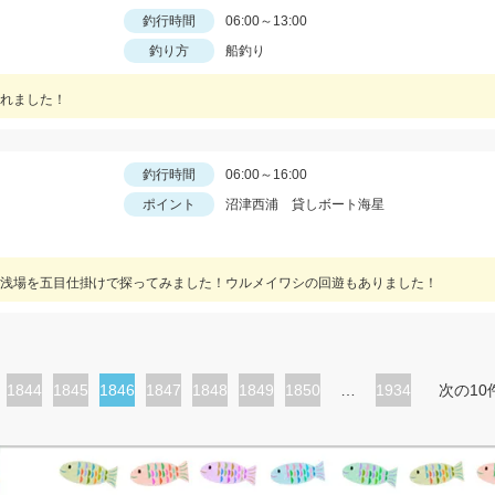
釣行時間
06:00～13:00
釣り方
船釣り
れました！
釣行時間
06:00～16:00
ポイント
沼津西浦 貸しボート海星
浅場を五目仕掛けで探ってみました！ウルメイワシの回遊もありました！
ペ
1844
ペ
1845
カ
1846
ペ
1847
ペ
1848
ペ
1849
ペ
1850
…
1934
次の10
ー
ー
レ
ー
ー
ー
ー
ジ
ジ
ン
ジ
ジ
ジ
ジ
ト