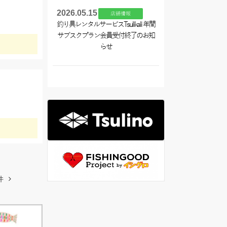
2026.05.15
店舗情報
釣り具レンタルサービスTsulikali 年間
サブスクプラン会員受付終了のお知
らせ
件