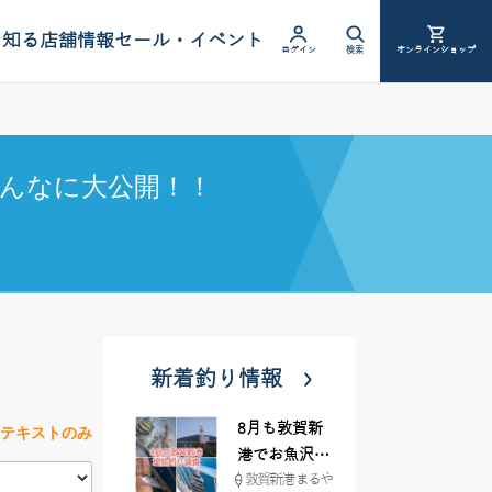
を知る
店舗情報
セール・イベント
ログイン
検索
オンラインショップ
んなに大公開！！
新着釣り情報
8月も敦賀新
テキストのみ
港でお魚沢山
敦賀新港 まるや
♪ イシグロ彦