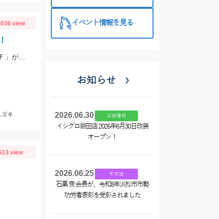
め買い＆クー
ポンプレゼン
イベント情報を見る
036 view
トでお買い
！
得！
根魚は「ジーク Rサーディン10ｇ」、ヒラスズキは「バスデイ シュガペン70Ｆ」が好調！
お知らせ
スズキ
2026.06.30
店舗情報
イシグロ磐田店 2026年6月30日改装
オープン！
513 view
2026.06.25
その他
石黒 衆 会長が、令和8年浜松市市勢
功労者表彰を受彰されました