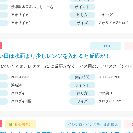
焼津親水公園ふぃしゅーな
ポイント
アオリイカ
釣り方
エギング
アオリイカ1
サイズ
アオリイカ2キロ位
tomo
い日は水面より少しレンジを入れると反応が！
日
2026/08/03
釣行時間
18:00～21:00
浜名湖
ポイント
クロダイ
釣り方
バス釣り
クロダイ1匹
サイズ
クロダイ45cm
初心者向け
イシグロカインズモール彦根店