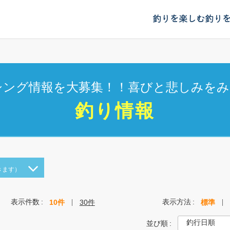
釣りを楽しむ
釣り
シング情報を大募集！！喜びと悲しみをみ
釣り情報
きます）
表示件数
表示方法
10件
30件
標準
並び順