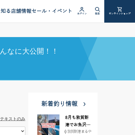
を知る
店舗情報
セール・イベント
ログイン
検索
オンラインショップ
んなに大公開！！
新着釣り情報
8月も敦賀新
テキストのみ
港でお魚沢山
敦賀新港 まるや
♪ イシグロ彦