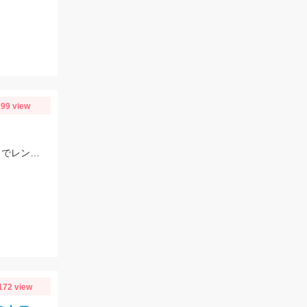
99 view
水面が荒れていたため、レクター71fに反応がなく、バス用のレアリススピンベイでレンジを少し入れてスローに巻いてくると当たり多数。サイズは選べないですが今回の様なサイズも釣れます。
172 view