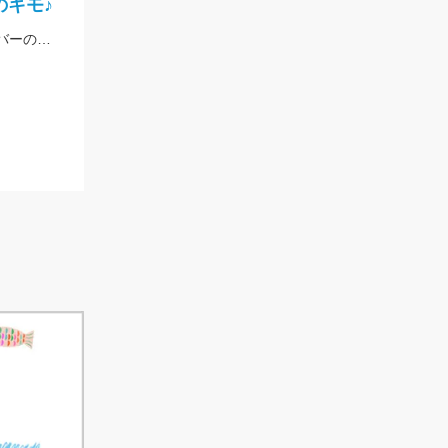
のキモ♪
ラインはツリノ バス用フロロカーボンライン20LBを使用!!低伸度、高強度でカバーの釣りはこれで決まり♪