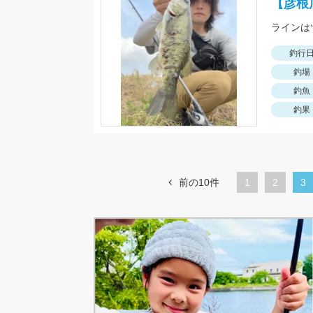
【彦根
釣行
釣場
釣魚
釣果
前の10件
1
ペ
2
カ
3
ー
レ
ジ
ン
ト
ペ
ー
ジ