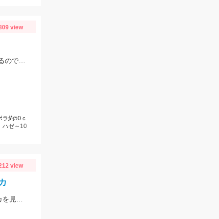
809 view
電気ウキ＆胴付きでセイゴが良く釣れます！不意に大型のボラが釣れることもあるので、ネットがあると安心です。
ボラ約50ｃ
、ハゼ～10
212 view
カ
豊川市Y様おめでとうございます！！この時期２キロクラスのビックなアオリイカを見事に仕留められました！！ 釣れているのが500ｇクラスの情報だったので、ヒットした瞬間はエイかと思ったそうです。