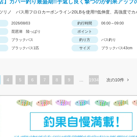
店】カバー釣り最盛期!!手返し良く撃つのが釣果アップ
日
2026/08/03
釣行時間
06:00～09:00
琵琶湖 陸っぱり
ポイント
ブラックバス
釣り方
バス釣り
ブラックバス1匹
サイズ
ブラックバス43cm
ペ
4
ペ
5
ペ
6
ペ
7
ペ
8
ペ
9
…
1934
次の10件
ー
ー
ー
ー
ー
ー
ジ
ジ
ジ
ジ
ジ
ジ