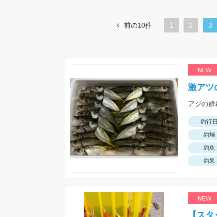
前の10件
1
ペ
2
カ
3
ー
レ
ジ
ン
ト
NEW
ペ
激アツ
ー
ジ
釣行
釣場
釣魚
釣果
NEW
【スタ