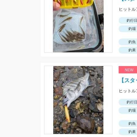
釣行
釣場
釣魚
釣果
NEW
【スタ
釣行
釣場
釣魚
釣果