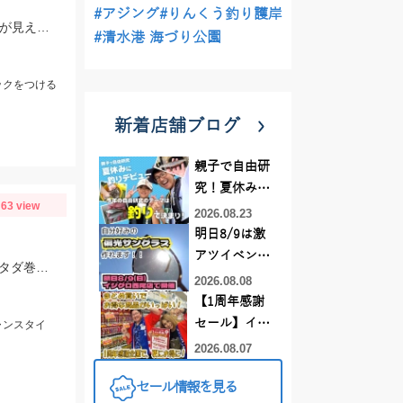
#アジング
#りんくう釣り護岸
ヒットルアーはDUOのクラクラ。浜名湖では岸際にハゼがたくさん群れているのが見えます。ハゼ用のルアーを底に当てながらゆっくり巻くだけ！ハゼがたくさんアタックしてきて面白いです。
#清水港 海づり公園
ックをつける
新着店舗ブログ
親子で自由研
究！夏休みに
63 view
釣りデビュー
2026.08.23
明日8/9は激
アツイベント
ヒットルアーはブルーブルー イネムン60！引き波を立てながらゆっくり水面をタダ巻き。単発でしたがバシュッと気持ちよくバイトが出ました☆
日！！！～オ
2026.08.08
ーダー偏光グ
【1周年感謝
ラス受注会～
セール】イカ
ャンスタイ
メタルスッ
2026.08.07
テ、キス釣り
セール情報を見る
仕掛けがまと