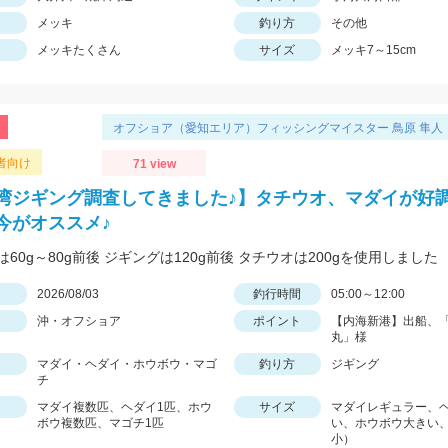
メッキ
釣り方
その他
メッキたくさん
サイズ
メッキ7～15cm
オフショア（愛知エリア）フィッシングマイスター 鳥原 隼人
者向け
71 view
湾ジギング調査してきました♪】タチウオ、マダイが好調
今がオススメ♪
60g～80g前後 ジギングは120g前後 タチウオは200gを使用しました
日
2026/08/03
釣行時間
05:00～12:00
沖・オフショア
ポイント
【内海新港】出船、
丸」様
マダイ・ヘダイ・ホウボウ・マゴ
釣り方
ジギング
チ
マダイ複数匹、ヘダイ1匹、ホウ
サイズ
マダイレギュラー、
ボウ複数匹、マゴチ1匹
い、ホウボウ大きい
小）