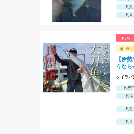
釣魚
釣果
NEW
初心
【伊勢
うなら
タイラバは
釣行
釣場
釣魚
釣果