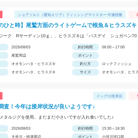
ショアソルト（愛知エリア）フィッシングマイスター 中瀬啓雅
1
のひと時】尾鷲方面のライトゲームで根魚＆ヒラスズキ
日
2026/08/03
釣行時間
06:00～17:00
尾鷲周辺
ポイント
オオモンハタ・ヒラスズキ
釣り方
ロックフィッシュ
オオモンハタ、ヒラスズキ
サイズ
オオモンハタ、ヒラ
イシグロ焼津店
調査！今年は接岸状況が良いようです♪
のメタルジグを使用。まだまだ小さいですが入れ食いでした♪
日
2026/08/03
釣行時間
15:30～18:30
大井川・焼津周辺
ポイント
小河川河口部