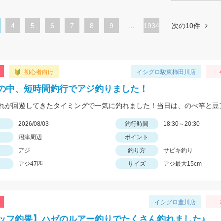
ペ
4
ペ
5
ペ
6
ペ
7
ペ
8
ペ
9
…
1934
次の10件
ー
ー
ー
ー
ー
ー
ジ
ジ
ジ
ジ
ジ
ジ
初心者向け
イシグロ駿東柿田川店
の中、短時間釣行でアジ釣りました！
日
2026/08/03
釣行時間
18:30～20:30
沼津周辺
ポイント
アジ
釣り方
サビキ釣り
アジ47匹
サイズ
アジ最大15cm
イシグロ豊川店
ッフ釣果】ハゼのルアー釣りでたくさん釣れました♪