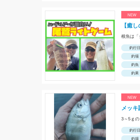
NEW
【癒し
釣行
釣場
釣魚
釣果
NEW
メッキ
3～5ｇ
釣行
釣場