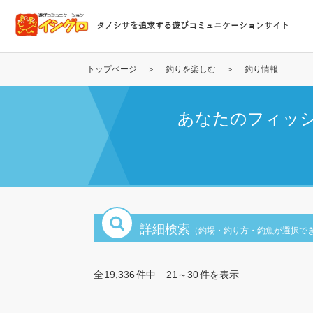
メ
イ
タノシサを追求する遊びコミュニケーションサイト
ン
コ
ン
トップページ
釣りを楽しむ
釣り情報
テ
ン
あなたのフィッ
ツ
に
移
動
詳細検索
（釣場・釣り方・釣魚が選択で
全
19,336
件中
21～30
件を表示