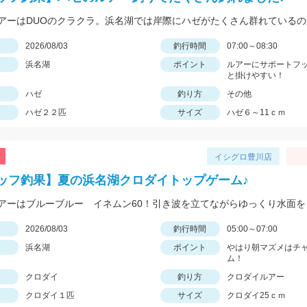
日
2026/08/03
釣行時間
07:00～08:30
浜名湖
ポイント
ルアーにサポートフ
と掛けやすい！
ハゼ
釣り方
その他
ハゼ２２匹
サイズ
ハゼ６～11ｃｍ
イシグロ豊川店
ッフ釣果】夏の浜名湖クロダイトップゲーム♪
日
2026/08/03
釣行時間
05:00～07:00
浜名湖
ポイント
やはり朝マズメはチ
ム！
クロダイ
釣り方
クロダイルアー
クロダイ１匹
サイズ
クロダイ25ｃｍ