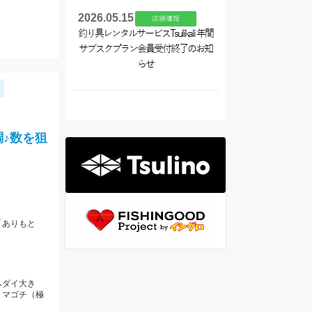
2026.05.15
店舗情報
釣り具レンタルサービスTsulikali 年間
サブスクプラン会員受付終了のお知
らせ
♪数を狙
「ありもと
ヘダイ大き
、マゴチ（極