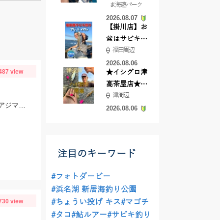
ま海遊パーク
根店
2026.08.07
【掛川店】お
盆はサビキ釣
福田周辺
りいきません
か?
2026.08.06
487 view
★イシグロ津
高茶屋店★津
津周辺
近郊ハゼ釣れ
アジの群れが回遊してきたタイミングで一気に釣れました！当日は、のべ竿と豆アジマッチ・スピード餌つけ器仕掛・生アミエビなどを使用しました。
てます！
2026.08.06
注目のキーワード
#フォトダービー
#浜名湖 新居海釣り公園
730 view
#ちょうい投げ キス
#マゴチ
#タコ
#鮎ルアー
#サビキ釣り