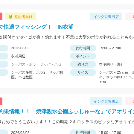
初心者向け
イシグロ豊田店
で快適フィッシング！ IN衣浦
日
2026/08/03
釣行時間
19:00～21:00
衣浦周辺
ポイント
シーバス・ボラ・サッパ・ハゼ
釣り方
ウキ釣り（海）
シーバス多数、ボラ2、サッパ数
サイズ
シーバス～25ｃｍ、
匹、ハゼ数匹
ｍ、サッパ約10ｃｍ
ｃｍ
イシグロ豊川店
釣果情報！！「焼津親水公園ふぃしゅーな」でアオリイ
日
2026/08/03
釣行時間
15:00～17:00