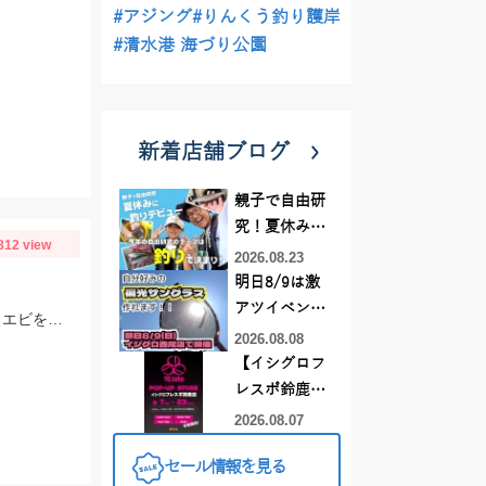
#アジング
#りんくう釣り護岸
#清水港 海づり公園
新着店舗ブログ
親子で自由研
究！夏休みに
812 view
釣りデビュー
2026.08.23
明日8/9は激
アツイベント
仕掛けはTsurinoのハイパーアジキャッチ7ケイムラファイバーの4号にエサはアミエビを針に付けて釣りました。アジ狙いなら早朝がおススメです。
日！！！～オ
2026.08.08
ーダー偏光グ
【イシグロフ
ラス受注会～
レスポ鈴鹿
店】2026年夏
2026.08.07
YGラボ POP-
セール情報を見る
UP STORE開