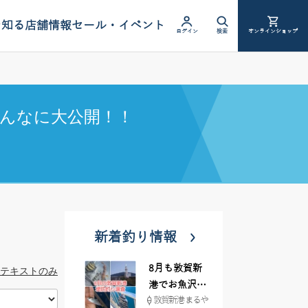
を知る
店舗情報
セール・イベント
ログイン
検索
オンラインショップ
んなに大公開！！
新着釣り情報
8月も敦賀新
テキストのみ
港でお魚沢山
敦賀新港 まるや
♪ イシグロ彦