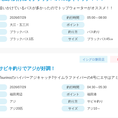
追いかけているバスが多かったのでトップウォーターがオススメ！！
日
2026/07/29
釣行時間
05:00～08:00
大江・五三川
ポイント
ブラックバス
釣り方
バス釣り
ブラックバス1匹
サイズ
ブラックバス45㎝
イシグロ磐田店
サビキ釣りでアジが好調！
日
2026/07/29
釣行時間
04:30～05:30
福田周辺
ポイント
福田港
アジ
釣り方
サビキ釣り
アジ20匹
サイズ
アジ10～