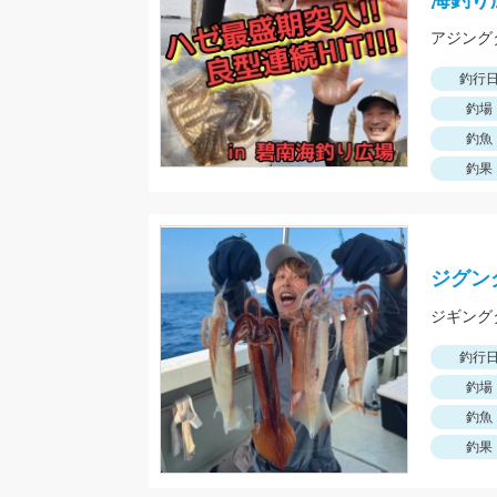
海釣り
釣行
釣場
釣魚
釣果
ジグン
釣行
釣場
釣魚
釣果