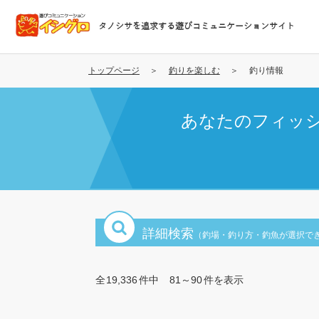
メ
イ
タノシサを追求する遊びコミュニケーションサイト
ン
コ
ン
トップページ
釣りを楽しむ
釣り情報
テ
ン
あなたのフィッ
ツ
に
移
動
詳細検索
（釣場・釣り方・釣魚が選択で
全
19,336
件中
81～90
件を表示