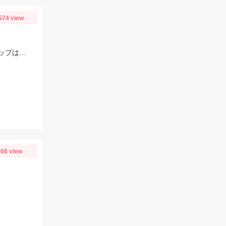
574 view
ヒットルアーはフェイキードッグＤＳ。ミスバイトはたくさんありましたよ！トップは楽しいですね♪
66 view
！