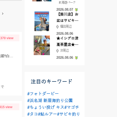
ま海遊パーク
根店
2026.08.07
【掛川店】お
盆はサビキ釣
福田周辺
りいきません
か?
2026.08.06
370 view
★イシグロ津
高茶屋店★津
津周辺
近郊ハゼ釣れ
片名漁港おざき丸さんで出船。おもりは３０～６０号使用。Tsulino タコエギ大活躍‼白やピンクゼブラ、黄色が特におすすめ！
てます！
2026.08.06
注目のキーワード
まで
#フォトダービー
#浜名湖 新居海釣り公園
415 view
#ちょうい投げ キス
#マゴチ
#タコ
#鮎ルアー
#サビキ釣り