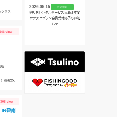
2026.05.15
店舗情報
ｍクラス
釣り具レンタルサービスTsulikali 年間
サブスクプラン会員受付終了のお知
らせ
546 view
乗船
）胴長25c
368 view
】IN碧南