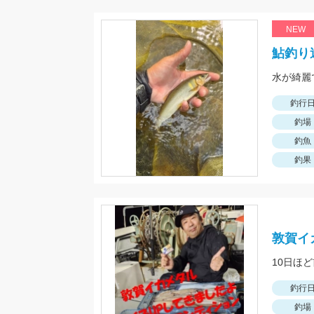
NEW
鮎釣り
釣行
釣場
釣魚
釣果
敦賀イ
釣行
釣場