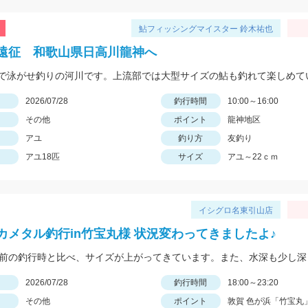
鮎フィッシングマイスター 鈴木祐也
遠征 和歌山県日高川龍神へ
日
2026/07/28
釣行時間
10:00～16:00
その他
ポイント
龍神地区
アユ
釣り方
友釣り
アユ18匹
サイズ
アユ～22ｃｍ
イシグロ名東引山店
カメタル釣行in竹宝丸様 状況変わってきましたよ♪
日
2026/07/28
釣行時間
18:00～23:20
その他
ポイント
敦賀 色が浜「竹宝丸