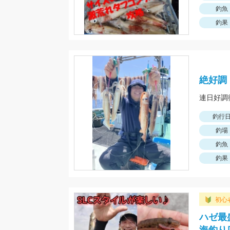
釣魚
釣果
絶好調
連日好調
釣行
釣場
釣魚
釣果
初心
ハゼ最盛