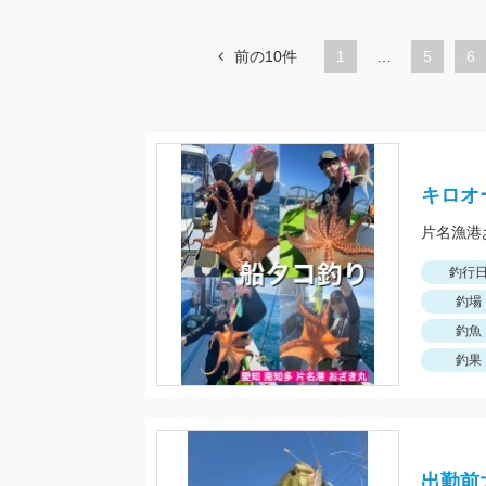
前の10件
1
…
ペ
5
ペ
6
ー
ー
ジ
ジ
キロオ
釣行
釣場
釣魚
釣果
出勤前