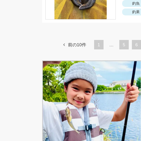
釣魚
釣果
前の10件
1
…
ペ
5
ペ
6
ー
ー
ジ
ジ