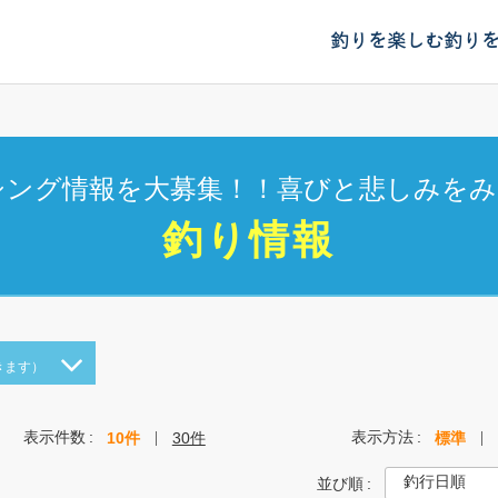
釣りを楽しむ
釣り
シング情報を大募集！！喜びと悲しみをみ
釣り情報
きます）
表示件数
表示方法
10件
30件
標準
並び順