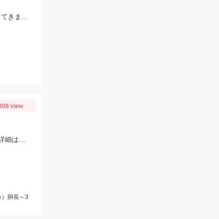
アジングタックルでオモリ1.5号のスーパーライトちょい投げスタイルでハゼ狙ってきました！！アタリ連発で良型の連掛けもあり、短時間で30匹オーバーの釣果！！エサはアピール抜群のGOLDイソメ☆彡
308 view
ジギングタックルでの船イカ釣りは船長に許可取りした上でお楽しみください！詳細は本文にて！
）胴長～3