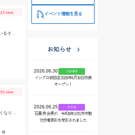
催中！
23 view
イベント情報を見る
水が綺麗で泳がせ釣りの河川です。上流部では大型サイズの鮎も釣れて楽しめているそうです。
お知らせ
2026.06.30
店舗情報
イシグロ磐田店 2026年6月30日改装
オープン！
55 view
2026.06.25
その他
10日ほど前の釣行時と比べ、サイズが上がってきています。また、水深も少し深くなりヒットレンジも30ｍ→40ｍにメインが変わってきている様子でした。カラーだけは変わらずケイムラ系のピンクがぶっちぎりで好反応でしたので、必ずピンク系は持って行ってください。
石黒 衆 会長が、令和8年浜松市市勢
功労者表彰を受彰されました
」様