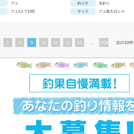
アユ
釣り方
友釣り
アユ3人で19匹
サイズ
アユ最大22ｃｍ
ペ
7
ペ
8
カ
9
ペ
10
ペ
11
ペ
12
ペ
13
…
1934
次の10件
ー
ー
レ
ー
ー
ー
ー
ジ
ジ
ン
ジ
ジ
ジ
ジ
ト
ペ
ー
ジ