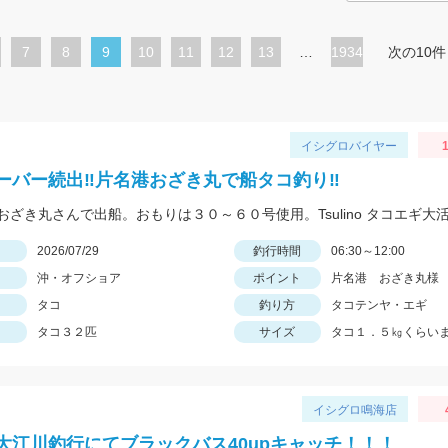
ペ
7
ペ
8
カ
9
ペ
10
ペ
11
ペ
12
ペ
13
…
1934
次の10件
ー
ー
レ
ー
ー
ー
ー
ジ
ジ
ン
ジ
ジ
ジ
ジ
ト
イシグロバイヤー
1
ペ
ーバー続出‼片名港おざき丸で船タコ釣り‼
ー
ジ
日
2026/07/29
釣行時間
06:30～12:00
沖・オフショア
ポイント
片名港 おざき丸様
タコ
釣り方
タコテンヤ・エギ
タコ３２匹
サイズ
タコ１．５㎏くらい
イシグロ鳴海店
大江川釣行にてブラックバス40upキャッチ！！！