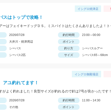
イシグロ焼津店
バスはトップで攻略！
日
2026/07/28
釣行時間
23:00～00:00
大井川・焼津周辺
ポイント
シーバス
釣り方
シーバスルアー
シーバス2匹
サイズ
シーバス65～68cm
イシグロ御殿場店
 アユ釣れてます！
すがよく釣れました！良型サイズが釣れるので針は7号が良かったです
日
2026/07/28
釣行時間
11:00～14:30
その他
ポイント