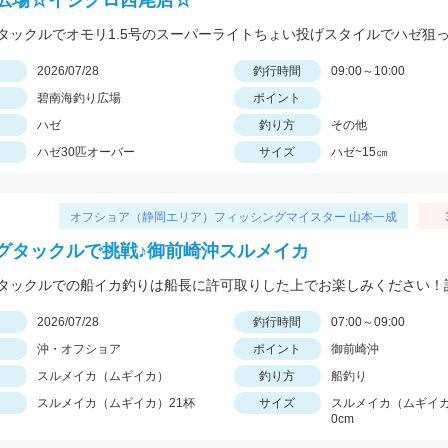
広場☆イシグロ西尾店☆
日
2026/07/28
釣行時間
09:00～10:00
碧南海釣り広場
ポイント
ハゼ
釣り方
その他
ハゼ30匹オーバー
サイズ
ハゼ~15㎝
オフショア（静岡エリア）フィッシングマイスター 山本一成
グタックルで挑戦♪御前崎沖スルメイカ
日
2026/07/28
釣行時間
07:00～09:00
沖・オフショア
ポイント
御前崎沖
スルメイカ（ムギイカ）
釣り方
船釣り
スルメイカ（ムギイカ）21杯
サイズ
スルメイカ（ムギイカ
0cm