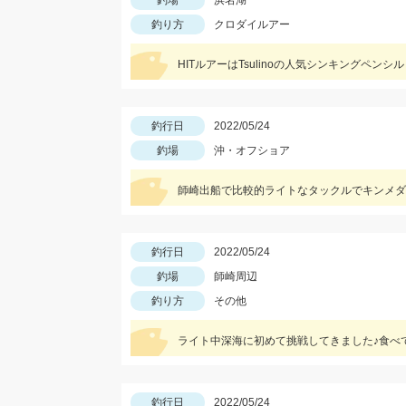
釣場
浜名湖
釣り方
クロダイルアー
HITルアーはTsulinoの人気シンキングペンシル
釣行日
2022/05/24
釣場
沖・オフショア
師崎出船で比較的ライトなタックルでキンメダ
釣行日
2022/05/24
釣場
師崎周辺
釣り方
その他
釣行日
2022/05/24