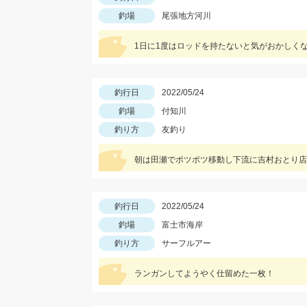
釣場
尾張地方河川
1日に1度はロッドを持たないと気がおかしく
釣行日
2022/05/24
釣場
付知川
釣り方
友釣り
朝は田瀬でポツポツ移動し下流に吉村おとり店さ
釣行日
2022/05/24
釣場
富士市海岸
釣り方
サーフルアー
ランガンしてようやく仕留めた一枚！