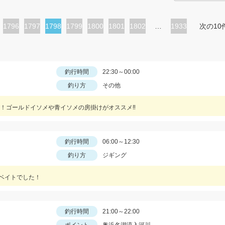
ペ
1796
ペ
1797
カ
1798
ペ
1799
ペ
1800
ペ
1801
ペ
1802
…
1933
次の10
ー
ー
レ
ー
ー
ー
ー
ジ
ジ
ン
ジ
ジ
ジ
ジ
ト
釣行時間
22:30～00:00
釣り方
その他
ペ
ー
使用！ゴールドイソメや青イソメの房掛けがオススメ‼
ジ
釣行時間
06:00～12:30
釣り方
ジギング
Ｇベイトでした！
釣行時間
21:00～22:00