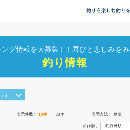
釣りを楽しむ
釣り
シング情報を大募集！！喜びと悲しみをみ
釣り情報
きます）
表示件数
表示方法
10件
30件
標準
並び順