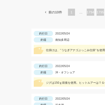
前の10件
1
…
ペ
1794
ペ
1795
ー
ー
ジ
ジ
釣行日
2022/05/24
釣場
南知多周辺
仕掛けは、‘‘うなぎアナゴぶっこみ仕掛‘‘を
釣行日
2022/05/24
釣場
沖・オフショア
ジグは150ｇ前後を使用。ヒットルアーはＴ
釣行日
2022/05/24