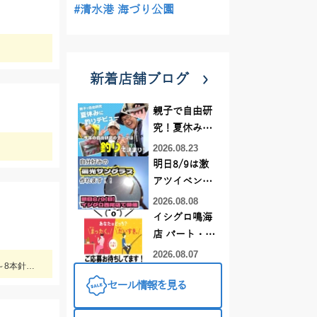
#清水港 海づり公園
新着店舗ブログ
親子で自由研
究！夏休みに
釣りデビュー
2026.08.23
明日8/9は激
アツイベント
日！！！～オ
2026.08.08
ーダー偏光グ
イシグロ鳴海
ラス受注会～
店 パート・ア
ルバイトスタ
2026.08.07
ライト中深海に初めて挑戦してきました♪食べておいしいキンメを釣ってみてはいかがでしょうか？ 水深300～400ｍで仕掛けは5～8本針のライト中深海用胴突き仕掛けに250号のオモリを使用しました
ッフまだまだ
セール情報を見る
募集中！