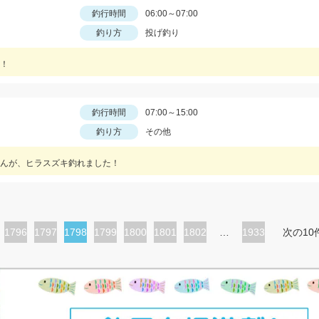
釣行時間
06:00～07:00
釣り方
投げ釣り
！
釣行時間
07:00～15:00
釣り方
その他
んが、ヒラスズキ釣れました！
ペ
1796
ペ
1797
カ
1798
ペ
1799
ペ
1800
ペ
1801
ペ
1802
…
1933
次の10
ー
ー
レ
ー
ー
ー
ー
ジ
ジ
ン
ジ
ジ
ジ
ジ
ト
ペ