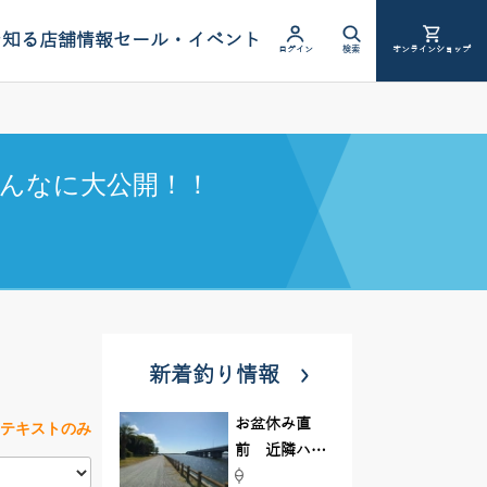
を知る
店舗情報
セール・イベント
ログイン
検索
オンラインショップ
んなに大公開！！
新着釣り情報
お盆休み直
テキストのみ
前 近隣ハゼ
釣り場調査し