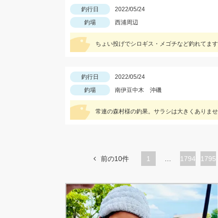
釣行日
2022/05/24
釣場
西浦周辺
ちょい投げでシロギス・メゴチなど釣れてます
釣行日
2022/05/24
釣場
南伊豆中木 沖磯
常連の森村様の釣果。サラシは大きくありませ
前の10件
1
…
ペ
1794
ペ
1795
ー
ー
ジ
ジ