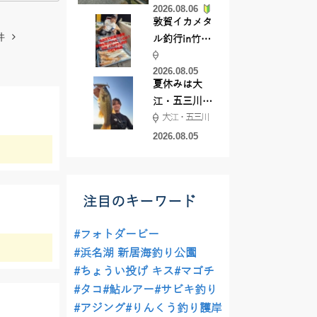
2026.08.06
てきました
敦賀イカメタ
件
ル釣行in竹宝
丸様 釣り方で
2026.08.05
釣果が激変！
夏休みは大
竿頭を取った
江・五三川で
パターンと
大江・五三川
バスフィッシ
は？
ング♪
2026.08.05
注目のキーワード
#フォトダービー
#浜名湖 新居海釣り公園
#ちょうい投げ キス
#マゴチ
#タコ
#鮎ルアー
#サビキ釣り
#アジング
#りんくう釣り護岸