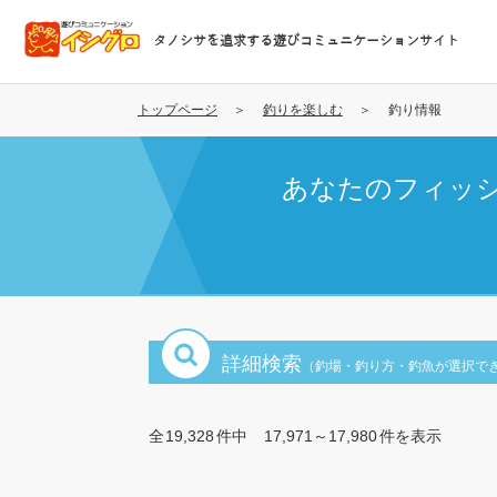
メ
イ
タノシサを追求する遊びコミュニケーションサイト
ン
コ
ン
トップページ
釣りを楽しむ
釣り情報
テ
ン
あなたのフィッ
ツ
に
移
動
詳細検索
（釣場・釣り方・釣魚が選択で
全
19,328
件中
17,971～17,980
件を表示