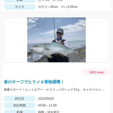
釣果
カサゴ4、マハタ1
サイズ
カサゴ～30cm、マハタ35cm
3483 view
春のサーフでヒラメ＆青物捕獲！
春爆スタート！ヒットルアー：ヒラメ→ジグヘッド14ｇ キャラメルシャッド3.5インチ。青物→Ｒサーディン40ｇ
釣行日
2022/05/24
釣行時間
05:00～11:00
釣場
静岡・清水周辺