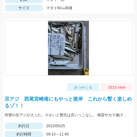
サイズ
マダイ60㎝前後
みつやくる
2533 view
豆アジ 西尾宮崎港にもやっと接岸 これから暫く楽しめ
るゾ！！
待望の豆アジが入った。小さいと贅沢は言いっこなし。 南蛮やカラ揚げに最適。今だけの特典。
釣行日
2022/05/25
釣行時間
09:10～11:40