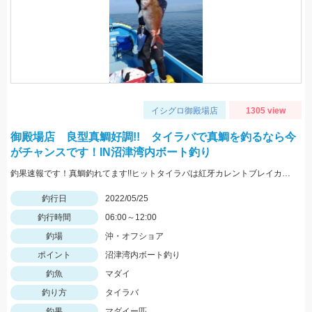
イシグロ御殿場店
1305 view
御殿場店 良型真鯛好調!! タイラバで真鯛を釣るなら今
がチャンスです！IN沼津湾内ボート釣り
釣果速報です！真鯛釣れてます!!ヒットタイラバは紅牙カレントブレイカー「ギャルピンク」
釣行日
2022/05/25
釣行時間
06:00～12:00
釣場
沖・オフショア
ポイント
沼津湾内ボート釣り
釣魚
マダイ
釣り方
タイラバ
釣果
マダイー匹