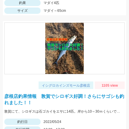
釣果
マダイ4匹
サイズ
マダイ～65cm
イシグロカインズモール彦根店
1105 view
彦根店釣果情報 敦賀でシロギス好調！さらにサゴシも釣
れました！！
敦賀にて、シロギスは石ゴカイをエサに14匹。岸から10～30ｍくらいでもよく当たる。夕方にサゴシがヒット、ルアーはレンジバイブ55。
釣行日
2022/05/24