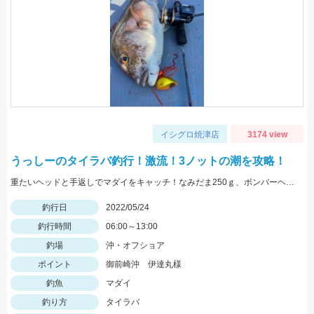
イシグロ焼津店
3174 view
うっしーのタイラバ釣行！激流！3ノットの潮を攻略！
重たいヘッドと手返しでマダイをキャッチ！なみだま250ｇ、ボンバーヘッドＴＧ250ｇ使用。
釣行日
2022/05/24
釣行時間
06:00～13:00
釣場
沖・オフショア
ポイント
御前崎沖 伊達丸様
釣魚
マダイ
釣り方
タイラバ