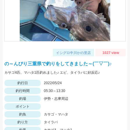
イシグロ中川かの里店
1027 view
の～んびり三重県で釣りをしてきました～(￣▽￣)♪
カサゴ4匹、マハタ1匹釣れました♪ エビ、タイラバに好反応♪
釣行日
2022/05/24
釣行時間
05:30～13:30
釣場
伊勢・志摩周辺
ポイント
釣魚
カサゴ・マハタ
釣り方
タイラバ