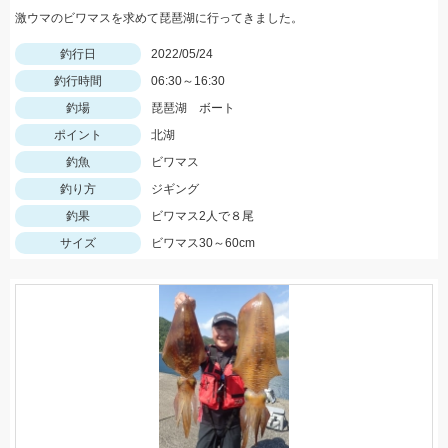
激ウマのビワマスを求めて琵琶湖に行ってきました。
釣行日
2022/05/24
釣行時間
06:30～16:30
釣場
琵琶湖 ボート
ポイント
北湖
釣魚
ビワマス
釣り方
ジギング
釣果
ビワマス2人で８尾
サイズ
ビワマス30～60cm