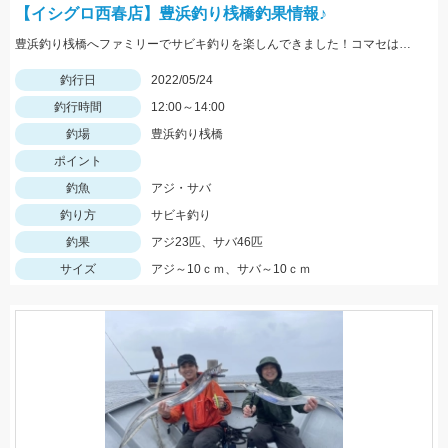
【イシグロ西春店】豊浜釣り桟橋釣果情報♪
豊浜釣り桟橋へファミリーでサビキ釣りを楽しんできました！コマセはサビキ三昧、イワシ三昧がオススメです！
釣行日
2022/05/24
釣行時間
12:00～14:00
釣場
豊浜釣り桟橋
ポイント
釣魚
アジ・サバ
釣り方
サビキ釣り
釣果
アジ23匹、サバ46匹
サイズ
アジ～10ｃｍ、サバ～10ｃｍ