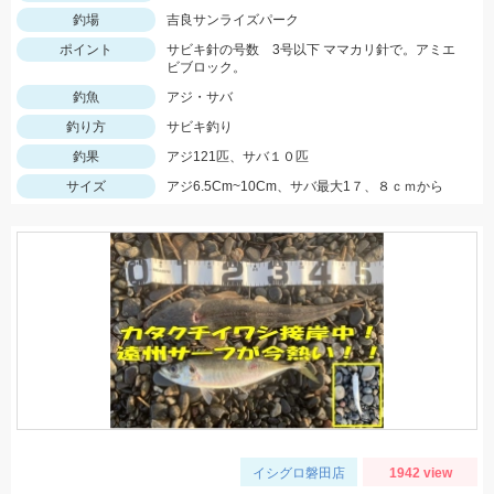
釣場
吉良サンライズパーク
ポイント
サビキ針の号数 3号以下 ママカリ針で。アミエ
ビブロック。
釣魚
アジ・サバ
釣り方
サビキ釣り
釣果
アジ121匹、サバ１０匹
サイズ
アジ6.5Cm~10Cm、サバ最大1７、８ｃｍから
イシグロ磐田店
1942 view