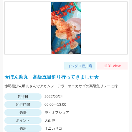
イシグロ豊川店
1131 view
★ぽん助丸 高級五目釣り行ってきました★
赤羽根ぽん助丸さんでアカムツ・アラ・オニカサゴの高級魚リレーに行ってきました。下潮が動かず苦戦しましたがオニカサゴGETです
釣行日
2022/05/24
釣行時間
06:00～13:00
釣場
沖・オフショア
ポイント
大山沖
釣魚
オニカサゴ