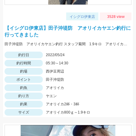
イシグロ伊東店
3528 view
【イシグロ伊東店】田子沖堤防 アオリイカヤエン釣行に
行ってきました
田子沖堤防 アオリイカヤエン釣行 スタッフ菊間 1.9キロ アオリイカ釣れました！ 渡船は万集丸さんにお願いしました。
釣行日
2022/05/24
釣行時間
05:30～14:30
釣場
西伊豆周辺
ポイント
田子沖堤防
釣魚
アオリイカ
釣り方
ヤエン
釣果
アオリイカ2杯・3杯
サイズ
アオリイカ800ｇ～1.9キロ