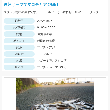
遠州サーフでマゴチとアジGET！
スタッフ村松の釣果です。ヒットルアーはいずれもDUOのドラッグメタルキャストショット30gのイワシカラー！
釣行日
2022/05/25
釣行時間
04:00～05:30
釣場
遠州灘海岸
ポイント
磐田市の海岸
釣魚
マゴチ・アジ
釣り方
サーフルアー
釣果
マゴチ１匹、アジ１匹
サイズ
マゴチ50㎝、アジ35㎝