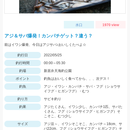
水口
1970 view
アジ＆サバ爆発！カンパチゲット？違う？
前はイワシ爆発、今日はアジサバ♪おいしくたべよ☆
釣行日
2022/05/25
釣行時間
00:00～05:30
釣場
新居弁天海釣公園
ポイント
釣魚はおいしく食べてから、、、次デス！
釣魚
アジ・イワシ・カンパチ・サバ・フグ（ショウサ
イフグ・ヒガンフグ）・むつ
釣り方
サビキ釣り
釣果
アジたくさん、イワシ少し、カンパチ1匹、サバた
くさん、フグ（ショウサイフグ・ヒガンフグ）そ
こそこ、むつ少し
サイズ
アジ豆～、イワシそこそこ、カンパチ～18cm、サ
バ22cm、フグ（ショウサイフグ・ヒガンフグ）そ