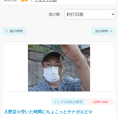
標準
テキストのみ
表示方法
並び順
前の30件
次の30件
イシグロ浜松入野店
1209 view
入野店☆空いた時間にちょこっとテナガエビ☆