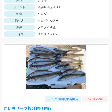
釣場
浜名湖
ポイント
奥浜名湖流入河川
釣魚
クロダイ
釣り方
クロダイルアー
釣果
クロダイ４匹
サイズ
クロダイ～42㎝
イシグロ静岡中吉田店
1280 view
西伊豆サーフ投げ釣り釣行