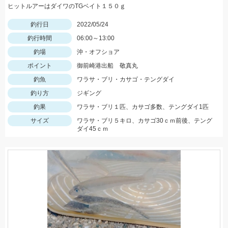
ヒットルアーはダイワのTGベイト１５０ｇ
釣行日
2022/05/24
釣行時間
06:00～13:00
釣場
沖・オフショア
ポイント
御前崎港出船 敬真丸
釣魚
ワラサ・ブリ・カサゴ・テングダイ
釣り方
ジギング
釣果
ワラサ・ブリ１匹、カサゴ多数、テングダイ1匹
サイズ
ワラサ・ブリ５キロ、カサゴ30ｃｍ前後、テング
ダイ45ｃｍ