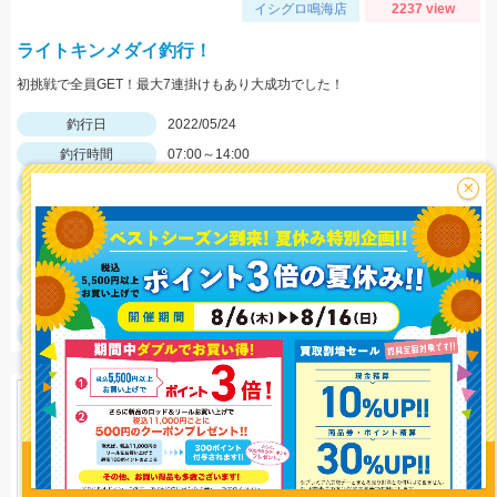
イシグロ鳴海店
2237 view
ライトキンメダイ釣行！
初挑戦で全員GET！最大7連掛けもあり大成功でした！
釣行日
2022/05/24
釣行時間
07:00～14:00
釣場
沖・オフショア
×
ポイント
水深300～400メートル
釣魚
キンメダイ・クロムツ
釣り方
船釣り
釣果
キンメダイ5匹、クロムツ1匹
サイズ
キンメダイ30～40㎝、クロムツ40㎝
釣り情報を
投稿する