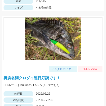
釣果
ハゼ5匹
サイズ
ハゼ6㎝前後
イシグロバイヤー
1335 view
奥浜名湖クロダイ連日好調です！
HITルアーはTsulinoのFLAIRシリーズでした。
釣行日
2022/05/25
釣行時間
21:30～22:30