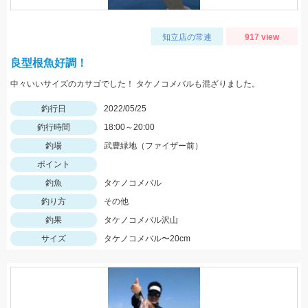
知立店の常連
917 view
良型根魚好調！
中々いいサイズのカサゴでした！ タケノコメバルも混ざりました。
釣行日
2022/05/25
釣行時間
18:00～20:00
釣場
武豊緑地（ファイザー前）
ポイント
釣魚
タケノコメバル
釣り方
その他
釣果
タケノコメバル沢山
サイズ
タケノコメバル〜20cm