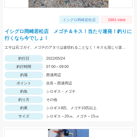
イシグロ岡崎若松店
1661 view
イシグロ岡崎若松店 メゴチ＆キス！当たり連発！釣りに
行くなら今でしょ！
エサは石ゴガイ、メゴチのアタリは途切れることなく！キスも混じり楽しめました♪
釣行日
2022/05/24
釣行時間
07:00～09:00
釣場
西浦周辺
ポイント
吉良～西浦周辺
釣魚
シロギス・メゴチ
釣り方
その他
釣果
シロギス8匹、メゴチ10匹以上
サイズ
シロギス～20㎝、メゴチ～15㎝