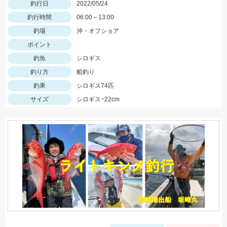
釣行日
2022/05/24
釣行時間
06:00～13:00
釣場
沖・オフショア
ポイント
釣魚
シロギス
釣り方
船釣り
釣果
シロギス74匹
サイズ
シロギス~22cm