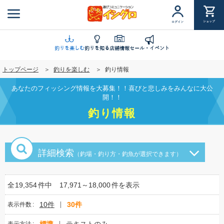
メ
イ
ショップ
ログイン
ン
コ
ン
釣りを楽しむ
釣りを知る
店舗情報
セール・イベント
テ
トップページ
釣りを楽しむ
釣り情報
ン
ツ
あなたのフィッシング情報を大募集！！喜びと悲しみをみんなに大公
に
開！！
移
釣り情報
動
詳細検索
（釣場・釣り方・釣魚が選択できます）
全
19,354
件中
17,971～18,000
件を表示
10件
30件
表示件数