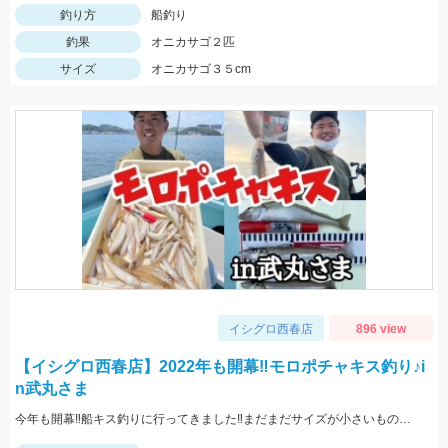
釣り方
船釣り
釣果
オニカサゴ２匹
サイズ
オニカサゴ３５cm
イシグロ西春店
896 view
【イシグロ西春店】2022年も開幕‼モロポチャキス釣り♪i
n武丸さま
今年も開幕‼船キス釣りに行ってきました‼まだまだサイズが小さいものも混じりますが、ハリは8～10号の方が掛かりがよくオススメですよ‼