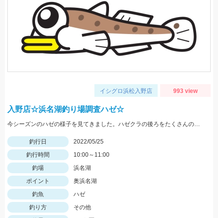
イシグロ浜松入野店
993 view
入野店☆浜名湖釣り場調査ハゼ☆
今シーズンのハゼの様子を見てきました。ハゼクラの後ろをたくさんのハゼが付いてきたので今後楽しみですよ♪今後もちょくちょく様子見てきますね。
釣行日
2022/05/25
釣行時間
10:00～11:00
釣場
浜名湖
ポイント
奥浜名湖
釣魚
ハゼ
釣り方
その他