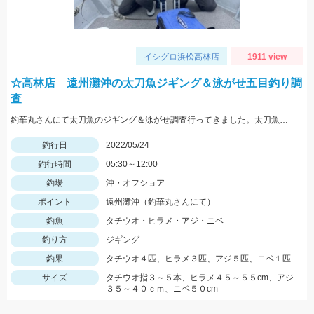
イシグロ浜松高林店
1911 view
☆高林店 遠州灘沖の太刀魚ジギング＆泳がせ五目釣り調
査
釣華丸さんにて太刀魚のジギング＆泳がせ調査行ってきました。太刀魚はまだ少し早かった感じですが良型も出ました！
釣行日
2022/05/24
釣行時間
05:30～12:00
釣場
沖・オフショア
ポイント
遠州灘沖（釣華丸さんにて）
釣魚
タチウオ・ヒラメ・アジ・ニベ
釣り方
ジギング
釣果
タチウオ４匹、ヒラメ３匹、アジ５匹、ニベ１匹
サイズ
タチウオ指３～５本、ヒラメ４５～５５cm、アジ
３５～４０ｃｍ、ニベ５０cm