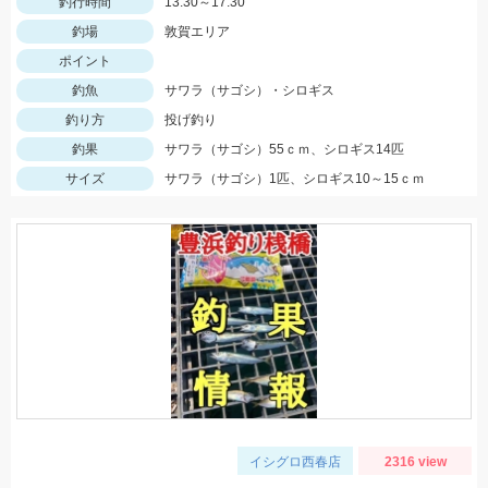
釣行時間
13:30～17:30
釣場
敦賀エリア
ポイント
釣魚
サワラ（サゴシ）・シロギス
釣り方
投げ釣り
釣果
サワラ（サゴシ）55ｃｍ、シロギス14匹
サイズ
サワラ（サゴシ）1匹、シロギス10～15ｃｍ
イシグロ西春店
2316 view