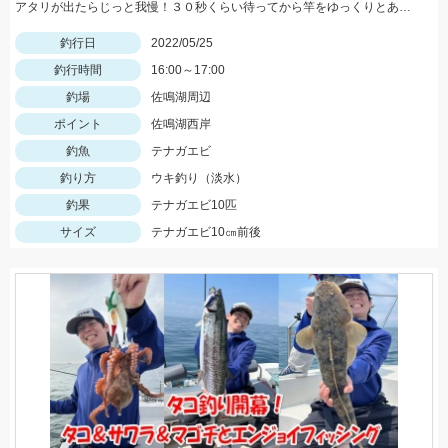
アタリが出たらじっと我慢！３０秒くらい待ってから竿をゆっくりとあげましょう。
釣行日
2022/05/25
釣行時間
16:00～17:00
釣場
佐鳴湖周辺
ポイント
佐鳴湖西岸
釣魚
テナガエビ
釣り方
ウキ釣り（淡水）
釣果
テナガエビ10匹
サイズ
テナガエビ10㎝前後