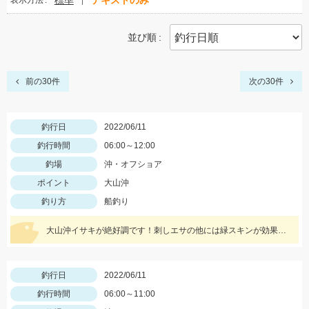
標準
テキストのみ
表示方法
並び順
前の30件
次の30件
釣行日
2022/06/11
釣行時間
06:00～12:00
釣場
沖・オフショア
ポイント
大山沖
釣り方
船釣り
大山沖イサキが絶好調です！刺しエサの他には緑スキンが効果的です♪大型のイサキが多いので号以上の仕掛けがオススメです！
釣行日
2022/06/11
釣行時間
06:00～11:00