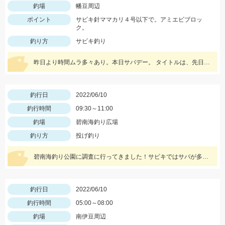
釣場
幡豆周辺
ポイント
サビキ針ママカリ４号以下で。アミエビブロッ
ク。
釣り方
サビキ釣り
昨日より時間ムラ多々あり。本日サバデー。 タイトルは、先日隣の少年が僕もアジが釣りたいと夢を語っていた為。
釣行日
2022/06/10
釣行時間
09:30～11:00
釣場
碧南海釣り広場
釣り方
投げ釣り
碧南海釣り公園に調査に行ってきました！サビキではサバが多数！ちょい投げではシロギスが釣れてます！両方の仕掛を持っていきましょう！
釣行日
2022/06/10
釣行時間
05:00～08:00
釣場
南伊豆周辺