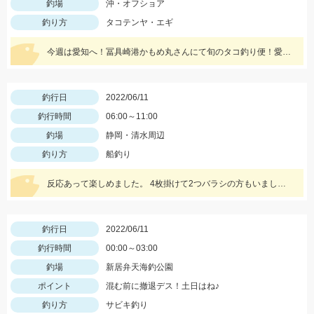
釣場
沖・オフショア
釣り方
タコテンヤ・エギ
今週は愛知へ！冨具崎港かもめ丸さんにて旬のタコ釣り便！愛知側もタコが良くなってきました！！
釣行日
2022/06/11
釣行時間
06:00～11:00
釣場
静岡・清水周辺
釣り方
船釣り
反応あって楽しめました。 4枚掛けて2つバラシの方もいました。 全体4つくらいバラシあり
釣行日
2022/06/11
釣行時間
00:00～03:00
釣場
新居弁天海釣公園
ポイント
混む前に撤退デス！土日はね♪
釣り方
サビキ釣り