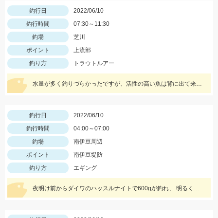
釣行日
2022/06/10
釣行時間
07:30～11:30
釣場
芝川
ポイント
上流部
釣り方
トラウトルアー
水量が多く釣りづらかったですが、活性の高い魚は背に出て来ていて楽しめました。
釣行日
2022/06/10
釣行時間
04:00～07:00
釣場
南伊豆周辺
ポイント
南伊豆堤防
釣り方
エギング
夜明け前からダイワのハッスルナイトで600gが釣れ、 明るくなってから、エギ王Kクラクラウッディで釣れました！