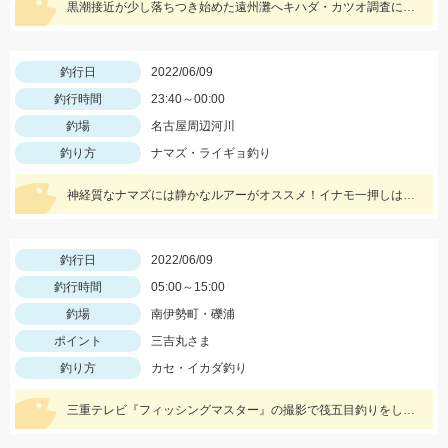
黒潮接近が少し落ちつき始めた遠州灘へキハダ・カツオ調査に行ってきました。シラス喰いで難しい状況でしたが、必殺のクリアカラーで何とかカツオをゲットできました。
釣行日
2022/06/09
釣行時間
23:40～00:00
釣場
名古屋周辺河川
釣り方
ナマズ・ライギョ釣り
神経質なナマズには静かなルアーがオススメ！イナモ一押しはナジーバグ！
釣行日
2022/06/09
釣行時間
05:00～15:00
釣場
南伊勢町・礫浦
ポイント
三吉丸さま
釣り方
カセ・イカダ釣り
三重テレビ『フィッシングマスター』の撮影で筏五目釣りをしました‼6/2423時からの放送をお見逃しなく‼