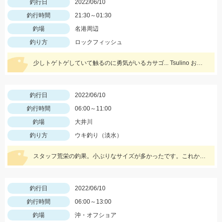
釣行日
2022/06/10
釣行時間
21:30～01:30
釣場
名港周辺
釣り方
ロックフィッシュ
少しトゲトゲしていて触るのに勇気がいるカサゴ... Tsulino お魚 Gripがあれば安心して掴めます！
釣行日
2022/06/10
釣行時間
06:00～11:00
釣場
大井川
釣り方
ウキ釣り（淡水）
スタッフ荒栄の釣果。小ぶりなサイズが多かったです。これからが楽しみですね♪
釣行日
2022/06/10
釣行時間
06:00～13:00
釣場
沖・オフショア