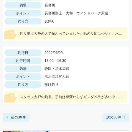
釣場
長良川
ポイント
長良川郡上 大和 ウィンドパーク周辺
釣り方
友釣り
釣り場は大勢の人で賑わっていました。鮎の反応は少なく、水深のあるトロ瀬から早瀬で良型が釣れました♪
釣行日
2022/06/09
釣行時間
13:00～16:30
釣場
静岡・清水周辺
ポイント
清水港江尻ふ頭
釣り方
投げ釣り
スタッフ大戸の釣果。手前は相変わらずギンダベラが多い中、遠投できればキスのアタリが出てくる。以前よりも全体的にアタリが増えた。
前の30件
次の30件