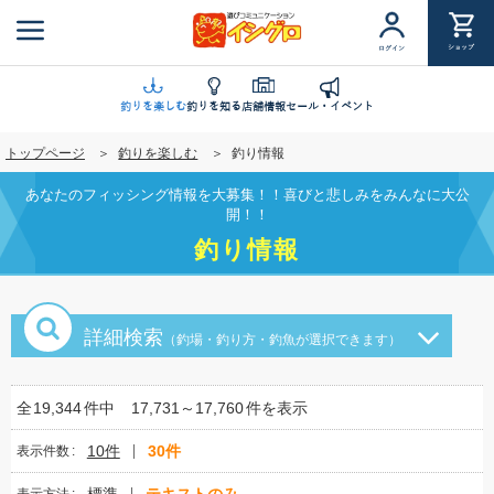
メ
イ
ショップ
ログイン
ン
コ
ン
釣りを楽しむ
釣りを知る
店舗情報
セール・イベント
テ
トップページ
釣りを楽しむ
釣り情報
ン
ツ
あなたのフィッシング情報を大募集！！喜びと悲しみをみんなに大公
に
開！！
移
釣り情報
動
詳細検索
（釣場・釣り方・釣魚が選択できます）
全
19,344
件中
17,731～17,760
件を表示
10件
30件
表示件数