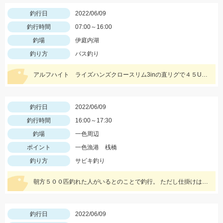
釣行日
2022/06/09
釣行時間
07:00～16:00
釣場
伊庭内湖
釣り方
バス釣り
アルフハイト ライズハンズクロースリム3inの直リグで４５UP！！
釣行日
2022/06/09
釣行時間
16:00～17:30
釣場
一色周辺
ポイント
一色漁港 桟橋
釣り方
サビキ釣り
朝方５００匹釣れた人がいるとのことで釣行。 ただし仕掛けは豆アジ専用の２，３号の小さなものでなくては釣れません。
釣行日
2022/06/09