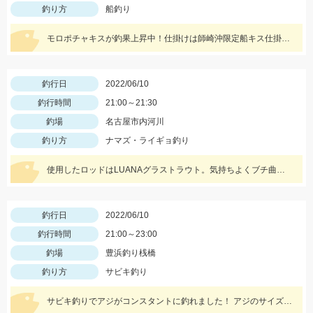
釣り方
船釣り
モロポチャキスが釣果上昇中！仕掛けは師崎沖限定船キス仕掛けを使用。最大21㎝のモロポチャキスGET♪
釣行日
2022/06/10
釣行時間
21:00～21:30
釣場
名古屋市内河川
釣り方
ナマズ・ライギョ釣り
使用したロッドはLUANAグラストラウト。気持ちよくブチ曲がってくれますよ♪
釣行日
2022/06/10
釣行時間
21:00～23:00
釣場
豊浜釣り桟橋
釣り方
サビキ釣り
サビキ釣りでアジがコンスタントに釣れました！ アジのサイズはムラがあるためサビキ仕掛けは3～4号がオススメ！！