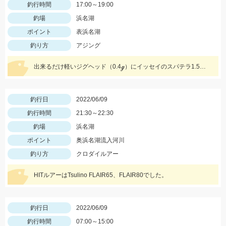
釣行時間
17:00～19:00
釣場
浜名湖
ポイント
表浜名湖
釣り方
アジング
出来るだけ軽いジグヘッド（0.4ℊ）にイッセイのスパテラ1.5シラスレインボーを使い釣れました。
釣行日
2022/06/09
釣行時間
21:30～22:30
釣場
浜名湖
ポイント
奥浜名湖流入河川
釣り方
クロダイルアー
HITルアーはTsulino FLAIR65、FLAIR80でした。
釣行日
2022/06/09
釣行時間
07:00～15:00