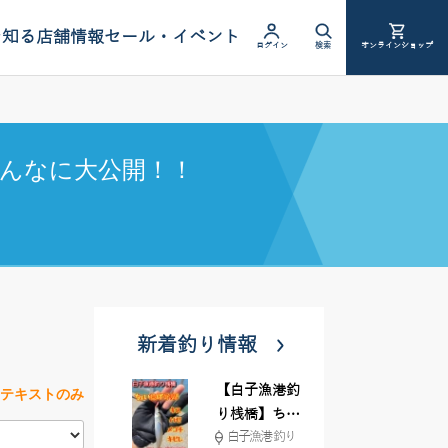
を知る
店舗情報
セール・イベント
ログイン
検索
オンラインショップ
んなに大公開！！
新着釣り情報
【白子漁港釣
テキストのみ
り桟橋】ちょ
白子漁港 釣り
い投げ釣りが