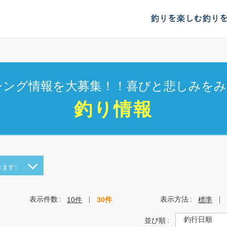
釣りを楽しむ
釣り
シング情報を大募集！！喜びと悲しみをみ
釣り情報
きます）
表示件数
表示方法
10件
30件
標準
並び順