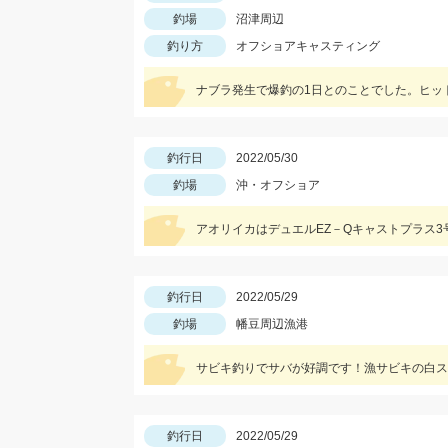
釣場
沼津周辺
釣り方
オフショアキャスティング
ナブラ発生で爆釣の1日とのことでした。ヒット
釣行日
2022/05/30
釣場
沖・オフショア
アオリイカはデュエルEZ－Qキャストプラス3
釣行日
2022/05/29
釣場
幡豆周辺漁港
サビキ釣りでサバが好調です！漁サビキの白ス
釣行日
2022/05/29