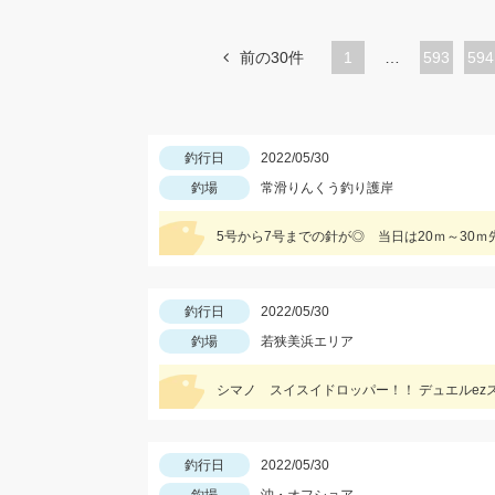
前の30件
1
…
ペ
593
ペ
594
ー
ー
ジ
ジ
釣行日
2022/05/30
釣場
常滑りんくう釣り護岸
5号から7号までの針が◎ 当日は20ｍ～30ｍ先
釣行日
2022/05/30
釣場
若狭美浜エリア
シマノ スイスイドロッパー！！ デュエルez
釣行日
2022/05/30