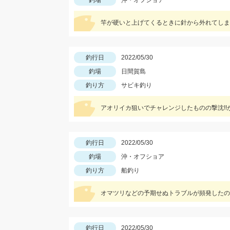
釣場
沖・オフショア
竿が硬いと上げてくるときに針から外れてしま
釣行日
2022/05/30
釣場
日間賀島
釣り方
サビキ釣り
アオリイカ狙いでチャレンジしたものの撃沈!!
釣行日
2022/05/30
釣場
沖・オフショア
釣り方
船釣り
オマツリなどの予期せぬトラブルが頻発したの
釣行日
2022/05/30