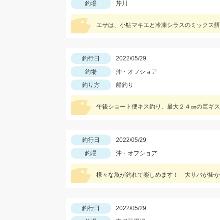
釣場
芹川
エサは、小鮎マキエと冷凍シラスのミックス餌
釣行日
2022/05/29
釣場
沖・オフショア
釣り方
船釣り
午後ショート便キス釣り、最大２４㎝の巨ギス
釣行日
2022/05/29
釣場
沖・オフショア
様々な魚が釣れて楽しめます！ 大サバが掛か
釣行日
2022/05/29