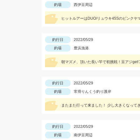
釣場
西伊豆周辺
ヒットルアーはDUO/リュウキ45Sのピンク
釣行日
2022/05/29
釣場
豊浜漁港
朝マズメ、頂いた長い竿で初挑戦！豆アジget
釣行日
2022/05/29
釣場
常滑りんくう釣り護岸
またまた行って来ました！ 少し大きくなって
釣行日
2022/05/29
釣場
南伊豆周辺