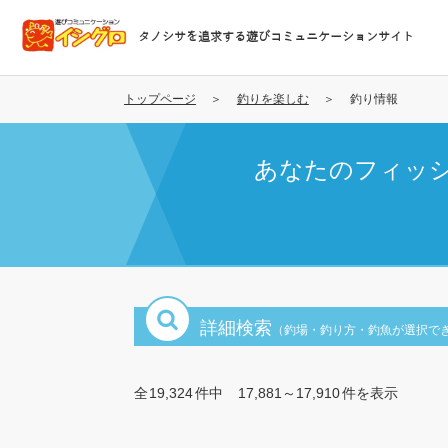
メ
イ
タノシサを追求する遊びコミュニケーションサイト
ン
コ
ン
トップページ
釣りを楽しむ
釣り情報
テ
ン
あなたのフィッ
ツ
に
移
動
詳細検索
（釣場・釣り方・釣魚が選択で
全
19,324
件中
17,881～17,910
件を表示