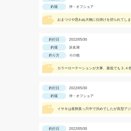
釣場
沖・オフショア
おまつりや思わぬ大物に仕掛けを切られてしま
釣行日
2022/05/30
釣場
浜名湖
釣り方
その他
カラーローテーションが大事、最低でも３,４
釣行日
2022/05/30
釣場
沖・オフショア
イサキは産卵真っ只中で渋めでしたが良型アジ
釣行日
2022/05/30