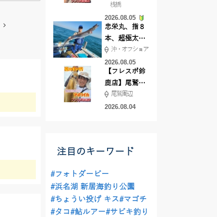
桟橋
絶好調!キスや
2026.08.05
ハゼが簡単に
忠栄丸、指８
釣れますよ💛
本、超極太ド
沖・オフショア
ラゴン登場！
2026.08.05
【フレスポ鈴
鹿店】尾鷲方
尾鷲周辺
面にて夏イカ
エギング!!
2026.08.04
注目のキーワード
#フォトダービー
#浜名湖 新居海釣り公園
#ちょうい投げ キス
#マゴチ
#タコ
#鮎ルアー
#サビキ釣り