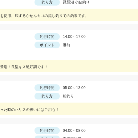
釣り方
琵琶湖 小鮎釣り
を使用。底ずるらせんカゴの流し釣りでの釣果です。
釣行時間
14:00～17:00
ポイント
港前
登場！良型キス絶好調です！
釣行時間
05:00～13:00
釣り方
船釣り
った時のハリスの扱いにはご用心！
釣行時間
04:00～08:00