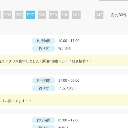
ペ
595
ペ
596
カ
597
ペ
598
ペ
599
ペ
600
ペ
601
…
645
次の30件
ー
ー
レ
ー
ー
ー
ー
ジ
ジ
ン
ジ
ジ
ジ
ジ
ト
釣行時間
10:00～17:00
釣り方
投げ釣り
ペ
ー
でアタリが集中しました!! 浜翔!!!感度ヨシ！！軽さ抜群！！
ジ
釣行時間
17:00～00:00
釣り方
イカメタル
スリム揃ってます！！
釣行時間
05:00～12:00