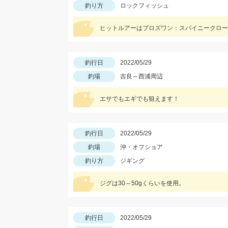
釣り方
ロックフィッシュ
ヒットルアーはプロズワン：スパイニークロー 
釣行日
2022/05/29
釣場
吉良～西浦周辺
エサでもエギでも狙えます！
釣行日
2022/05/29
釣場
沖・オフショア
釣り方
ジギング
ジグは30～50gくらいを使用。
釣行日
2022/05/29