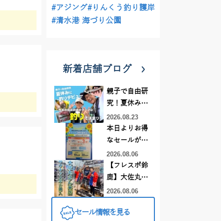
#アジング
#りんくう釣り護岸
#清水港 海づり公園
新着店舗ブログ
親子で自由研
究！夏休みに
釣りデビュー
2026.08.23
本日よりお得
なセールがス
タート!!
2026.08.06
【フレスポ鈴
鹿】大佐丸様
来店☆サワラ
2026.08.06
キャスティン
セール情報を見る
グ竿ツリノ購