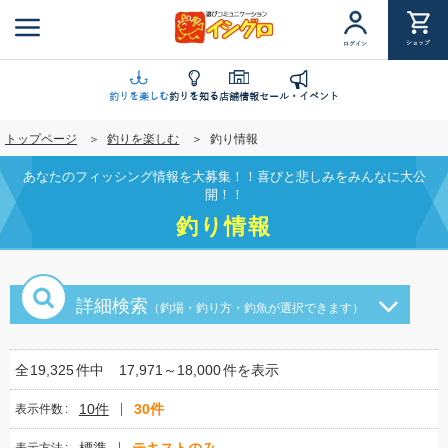
メ
イ
ショップ
ログイン
ン
コ
ン
釣りを楽しむ
釣りを知る
店舗情報
セール・イベント
テ
トップページ
釣りを楽しむ
釣り情報
ン
ツ
あなたのフィッシング情報を大募集！！喜びと悲しみをみんなに大公
に
開！！
移
釣り情報
動
詳細検索
（釣場・釣り方・釣魚が選択できます）
全
19,325
件中
17,971～18,000
件を表示
10件
30件
表示件数