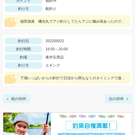
ポイント
福田沖
釣り方
船釣り
福田漁港 磯光丸でアジ釣りしてたらアジに噛み痕あったので船長の許可もらって泳がせしていっぱつでした。
釣行日
2022/05/22
釣行時間
16:00～20:00
釣場
東伊豆周辺
釣り方
エギング
下潮いっぱいからの釣行で日没から間もなくのタイミングで連発しました。
前の30件
次の30件