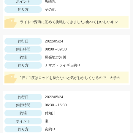
ポイント
坂崎丸
釣り方
その他
ライト中深海に初めて挑戦してきました♪食べておいしいキンメを釣ってみてはいかがでしょうか？ 水深300～400ｍで仕掛けは5～8本針のライト中深海用胴突き仕掛けに250号のオモリを使用しました
釣行日
2022/05/24
釣行時間
08:00～09:30
釣場
尾張地方河川
釣り方
ナマズ・ライギョ釣り
1日に1度はロッドを持たないと気がおかしくなるので、大学の授業前にナマズと遊んできました。
釣行日
2022/05/24
釣行時間
06:30～16:30
釣場
付知川
ポイント
瀬
釣り方
友釣り