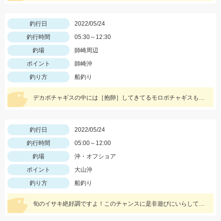
釣行日
2022/05/24
釣行時間
05:30～12:30
釣場
師崎周辺
ポイント
師崎沖
釣り方
船釣り
デカポチャギスの中には［抱卵］してきてるモロポチャギスもッ(о´∀`о) 期間限定ですので お早めにッ(ﾟ∀ﾟ)b
釣行日
2022/05/24
釣行時間
05:00～12:00
釣場
沖・オフショア
ポイント
大山沖
釣り方
船釣り
旬のイサキ絶好調ですよ！このチャンスに是非遊びにいらしてくださいね。