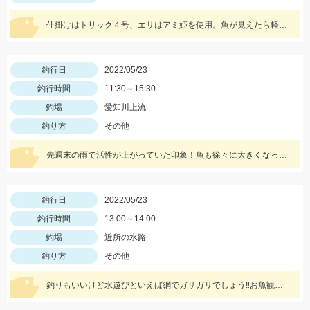
仕掛けはトリック４号、エサはアミ姫を使用。魚が見えたら軽くエサを撒いて、仕掛けをたらせば入れ食いでした。
釣行日
2022/05/23
釣行時間
11:30～15:30
釣場
愛知川上流
釣り方
その他
先週末の雨で活性が上がっていた印象！魚も徐々に大きくなっており、まだまだ楽しめそうですよ♪
釣行日
2022/05/23
釣行時間
13:00～14:00
釣場
近所の水路
釣り方
その他
釣りもいいけど水遊びといえば網でガサガサでしょう‼お魚観察水槽が大活躍♪