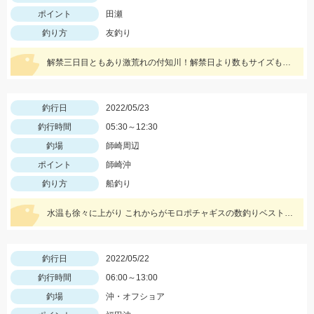
ポイント
田瀬
釣り方
友釣り
解禁三日目ともあり激荒れの付知川！解禁日より数もサイズも落ちてますが丁寧に探れば釣れます。四日目も頑張ります！
釣行日
2022/05/23
釣行時間
05:30～12:30
釣場
師崎周辺
ポイント
師崎沖
釣り方
船釣り
水温も徐々に上がり これからがモロポチャギスの数釣りベストシーズンインですよッ(・∀・)b
釣行日
2022/05/22
釣行時間
06:00～13:00
釣場
沖・オフショア