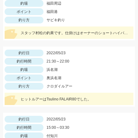
釣場
福田周辺
ポイント
福田港
釣り方
サビキ釣り
スタッフ村松の釣果です。仕掛けはオーナーのショートハイパーパニック4号を使用し、にアミエビを付けて釣りました。
釣行日
2022/05/23
釣行時間
21:30～22:00
釣場
浜名湖
ポイント
奥浜名湖
釣り方
クロダイルアー
ヒットルアーはTsulino FALAIR80でした。
釣行日
2022/05/23
釣行時間
15:00～03:30
釣場
付知川