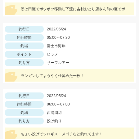
朝は田瀬でポツポツ移動し下流に吉村おとり店さん前の瀬でポツリ移動し上流いなりはし下流の瀬の中でポツポツσ(^_^;)
釣行日
2022/05/24
釣行時間
05:00～07:30
釣場
富士市海岸
ポイント
ヒラメ
釣り方
サーフルアー
ランガンしてようやく仕留めた一枚！
釣行日
2022/05/24
釣行時間
06:00～07:00
釣場
西浦周辺
釣り方
投げ釣り
ちょい投げでシロギス・メゴチなど釣れてます！