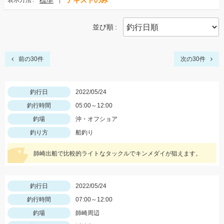
標準
テキストのみ
表示方法
並び順
前の30件
次の30件
釣行日
2022/05/24
釣行時間
05:00～12:00
釣場
沖・オフショア
釣り方
船釣り
師崎出船で比較的ライトなタックルでキンメダイが狙えます。
釣行日
2022/05/24
釣行時間
07:00～12:00
釣場
師崎周辺