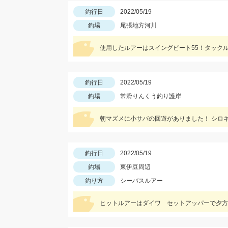
釣行日
2022/05/19
釣場
尾張地方河川
使用したルアーはスイングビート55！タック
釣行日
2022/05/19
釣場
常滑りんくう釣り護岸
朝マズメに小サバの回遊がありました！ シロ
釣行日
2022/05/19
釣場
東伊豆周辺
釣り方
シーバスルアー