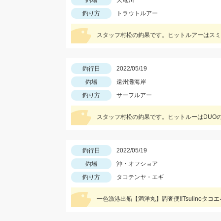
釣場
天竜川
釣り方
トラウトルアー
スタッフ村松の釣果です。ヒットルアーはスミ
釣行日
2022/05/19
釣場
遠州灘海岸
釣り方
サーフルアー
スタッフ村松の釣果です。ヒットルーはDUOの
釣行日
2022/05/19
釣場
沖・オフショア
釣り方
タコテンヤ・エギ
一色漁港出船【満洋丸】調査便!!Tsulino