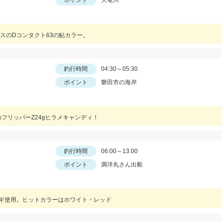
ポイント
天竜川
スのDコンタクト63の鮎カラー。
釣行時間
04:30～05:30
ポイント
磐田市の海岸
フリッパーZ24gヒラメキャンディ！
釣行時間
06:00～13:00
ポイント
満洋丸さん出船
タコエギ使用。ヒットカラーはホワイト・レッド