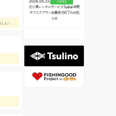
2026.05.15
店舗情報
釣り具レンタルサービスTsulikali 年間
サブスクプラン会員受付終了のお知
らせ
【当店常連お客様 S様】エギング情報ありがとうございます。 朝マヅメの時間帯３杯立て続けに、1.8㌔・800ｇ・900ｇが釣れました！ 1.8㌔のヒットエギは【エギ王Ｋ3.5号 黒潮ＳＰ マッスルファイト】