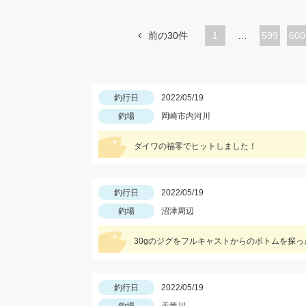
前の30件
1
…
ペ
599
ペ
600
ー
ー
ジ
ジ
釣行日
2022/05/19
釣場
岡崎市内河川
ダイワの福零でヒットしました！
釣行日
2022/05/19
釣場
沼津周辺
30gのジグをフルキャストからのボトムを探
釣行日
2022/05/19