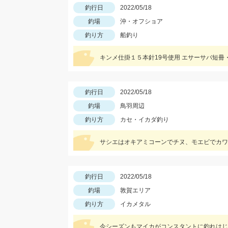
釣行日
2022/05/18
釣場
沖・オフショア
釣り方
船釣り
キンメ仕掛１５本針19号使用 エサーサバ短
釣行日
2022/05/18
釣場
鳥羽周辺
釣り方
カセ・イカダ釣り
サシエはオキアミコーンでチヌ、モエビでカワ
釣行日
2022/05/18
釣場
敦賀エリア
釣り方
イカメタル
今シーズンもマイカがコンスタントに釣れはじ