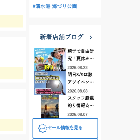
#清水港 海づり公園
新着店舗ブログ
親子で自由研
究！夏休みに
釣りデビュー
2026.08.23
明日8/9は激
アツイベント
日！！！～オ
2026.08.08
ーダー偏光グ
スタッフ厳選
ラス受注会～
釣り情報☆彡
連休は何釣り
2026.08.07
に行こう
セール情報を見る
♪【イシグロ
西尾店】