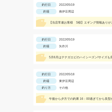
釣行日
2022/05/19
釣場
南伊豆周辺
釣行日
2022/05/19
釣場
矢作川
5月6月はテナガエビのハイシーズン!サイズも
釣行日
2022/05/18
釣場
東伊豆周辺
釣り方
その他
午後から夕方での釣果 16：00過ぎてから良