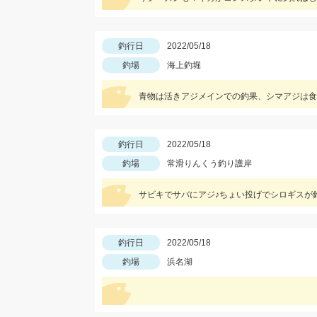
釣行日
2022/05/18
釣場
海上釣堀
青物は活きアジメインでの釣果、シマアジは食
釣行日
2022/05/18
釣場
常滑りんくう釣り護岸
サビキでサバにアジ♪ちょい投げでシロギスが
釣行日
2022/05/18
釣場
浜名湖