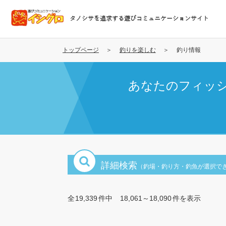
メ
イ
タノシサを追求する遊びコミュニケーションサイト
ン
コ
ン
トップページ
釣りを楽しむ
釣り情報
テ
ン
あなたのフィッ
ツ
に
移
動
詳細検索
（釣場・釣り方・釣魚が選択で
全
19,339
件中
18,061～18,090
件を表示