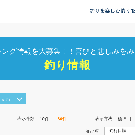
釣りを楽しむ
釣り
シング情報を大募集！！喜びと悲しみをみ
釣り情報
きます）
表示件数
表示方法
10件
30件
標準
並び順