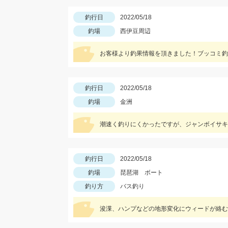
釣行日
2022/05/18
釣場
西伊豆周辺
お客様より釣果情報を頂きました！ブッコミ釣
釣行日
2022/05/18
釣場
金洲
潮速く釣りにくかったですが、ジャンボイサキ
釣行日
2022/05/18
釣場
琵琶湖 ボート
釣り方
バス釣り
浚渫、ハンプなどの地形変化にウィードが絡む