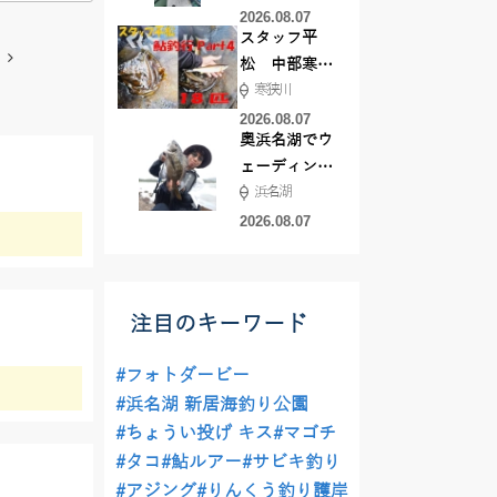
した！
2026.08.07
スタッフ平
松 中部寒狭
寒狭川
川アユ釣行
part3 18匹
2026.08.07
奥浜名湖でウ
ェーディング
浜名湖
前打ち！
2026.08.07
注目のキーワード
#フォトダービー
#浜名湖 新居海釣り公園
#ちょうい投げ キス
#マゴチ
#タコ
#鮎ルアー
#サビキ釣り
#アジング
#りんくう釣り護岸