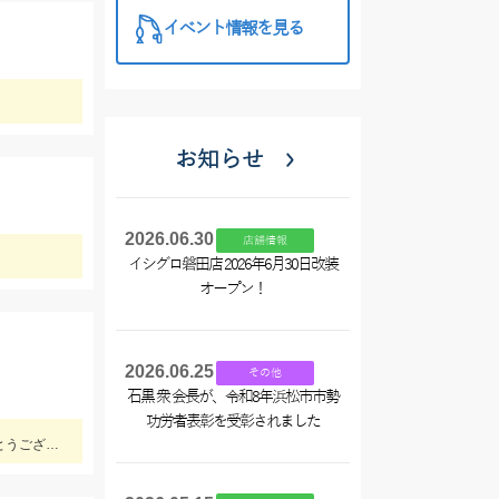
イベント情報を見る
お知らせ
2026.06.30
店舗情報
イシグロ磐田店 2026年6月30日改装
オープン！
2026.06.25
その他
石黒 衆 会長が、令和8年浜松市市勢
功労者表彰を受彰されました
ヒットルアーはダイワ セットアッパーで夕方にヒットしたとのことです。83ｃｍ5ｋｇのナイスサイズでした！情報提供ありがとうございます！