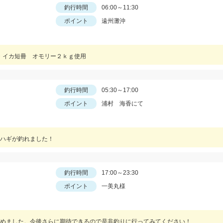
釣行時間
06:00～11:30
ポイント
遠州灘沖
冊・イカ短冊 オモリー２ｋｇ使用
釣行時間
05:30～17:00
ポイント
浦村 海香にて
ハギが釣れました！
釣行時間
17:00～23:30
ポイント
一美丸様
めました。今後さらに期待できるので是非釣りに行ってみてください！