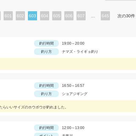
ペ
601
ペ
602
カ
603
ペ
604
ペ
605
ペ
606
ペ
607
…
645
次の30件
ー
ー
レ
ー
ー
ー
ー
ジ
ジ
ン
ジ
ジ
ジ
ジ
ト
釣行時間
19:00～20:00
釣り方
ナマズ・ライギョ釣り
ペ
ー
ジ
釣行時間
16:50～16:57
釣り方
ショアジギング
ったらいいサイズのホウボウが釣れました。
釣行時間
12:00～13:00