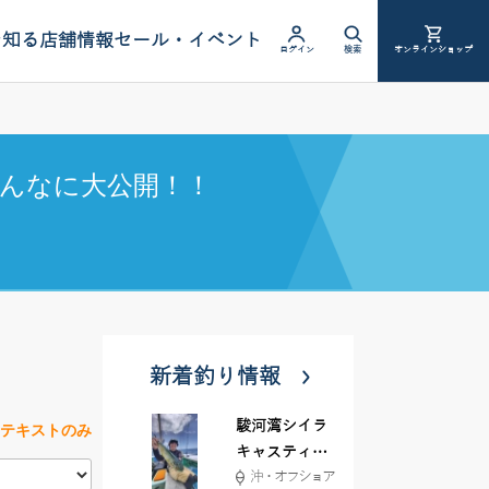
を知る
店舗情報
セール・イベント
ログイン
検索
オンラインショップ
んなに大公開！！
新着釣り情報
駿河湾シイラ
テキストのみ
キャスティン
沖・オフショア
グ行ってきま