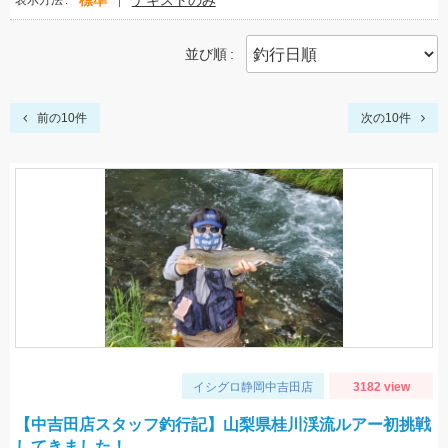
標準
テキストのみ
表示方法
並び順
前の10件
次の10件
イシグロ静岡中吉田店
3182 view
【中吉田店スタッフ釣行記】山梨県桂川渓流ルアー初挑戦
してきました！