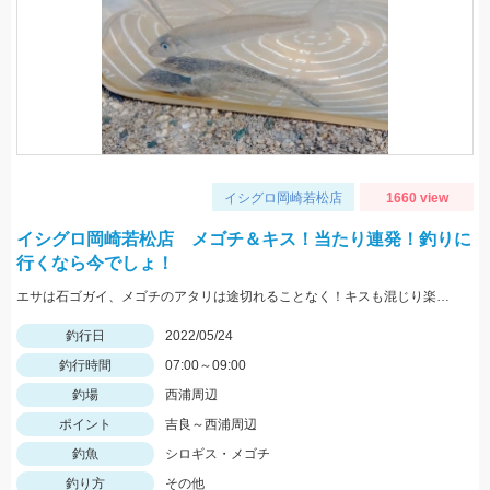
イシグロ岡崎若松店
1660 view
イシグロ岡崎若松店 メゴチ＆キス！当たり連発！釣りに
行くなら今でしょ！
エサは石ゴガイ、メゴチのアタリは途切れることなく！キスも混じり楽しめました♪
釣行日
2022/05/24
釣行時間
07:00～09:00
釣場
西浦周辺
ポイント
吉良～西浦周辺
釣魚
シロギス・メゴチ
釣り方
その他