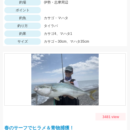
釣場
伊勢・志摩周辺
ポイント
釣魚
カサゴ・マハタ
釣り方
タイラバ
釣果
カサゴ4、マハタ1
サイズ
カサゴ～30cm、マハタ35cm
3481 view
春のサーフでヒラメ＆青物捕獲！