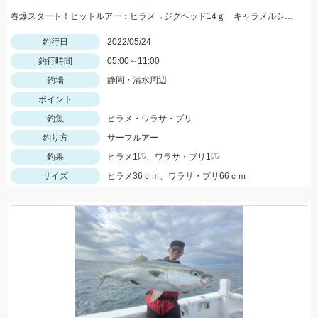
春爆スタート！ヒットルアー：ヒラメ→ジグヘッド14ｇ キャラメルシャッド3.5インチ。青物→Ｒサーディン40ｇ
釣行日
2022/05/24
釣行時間
05:00～11:00
釣場
静岡・清水周辺
ポイント
釣魚
ヒラメ・ワラサ・ブリ
釣り方
サーフルアー
釣果
ヒラメ1匹、ワラサ・ブリ1匹
サイズ
ヒラメ36ｃｍ、ワラサ・ブリ66ｃｍ