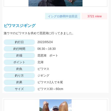
イシグロ静岡中吉田店
3721 view
ビワマスジギング
激ウマのビワマスを求めて琵琶湖に行ってきました。
釣行日
2022/05/24
釣行時間
06:30～16:30
釣場
琵琶湖 ボート
ポイント
北湖
釣魚
ビワマス
釣り方
ジギング
釣果
ビワマス2人で８尾
サイズ
ビワマス30～60cm