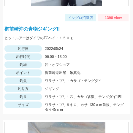
イシグロ沼津店
1398 view
御前崎沖の青物ジギング!!
ヒットルアーはダイワのTGベイト１５０ｇ
釣行日
2022/05/24
釣行時間
06:00～13:00
釣場
沖・オフショア
ポイント
御前崎港出船 敬真丸
釣魚
ワラサ・ブリ・カサゴ・テングダイ
釣り方
ジギング
釣果
ワラサ・ブリ１匹、カサゴ多数、テングダイ1匹
サイズ
ワラサ・ブリ５キロ、カサゴ30ｃｍ前後、テング
ダイ45ｃｍ