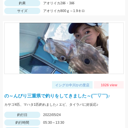
釣果
アオリイカ2杯・3杯
サイズ
アオリイカ800ｇ～1.9キロ
イシグロ中川かの里店
1026 view
の～んびり三重県で釣りをしてきました～(￣▽￣)♪
カサゴ4匹、マハタ1匹釣れました♪ エビ、タイラバに好反応♪
釣行日
2022/05/24
釣行時間
05:30～13:30