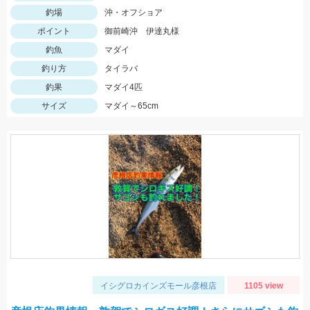
釣場
沖・オフショア
ポイント
御前崎沖 伊達丸様
釣魚
マダイ
釣り方
タイラバ
釣果
マダイ4匹
サイズ
マダイ～65cm
イシグロカインズモール彦根店
1105 view