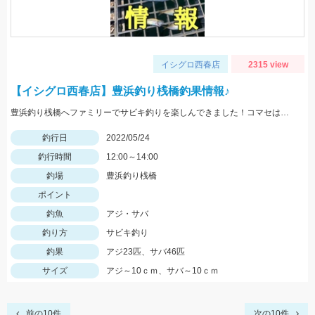
イシグロ西春店
2315 view
【イシグロ西春店】豊浜釣り桟橋釣果情報♪
豊浜釣り桟橋へファミリーでサビキ釣りを楽しんできました！コマセはサビキ三昧、イワシ三昧がオススメです！
釣行日
2022/05/24
釣行時間
12:00～14:00
釣場
豊浜釣り桟橋
ポイント
釣魚
アジ・サバ
釣り方
サビキ釣り
釣果
アジ23匹、サバ46匹
サイズ
アジ～10ｃｍ、サバ～10ｃｍ
前の10件
次の10件