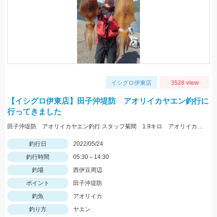
イシグロ伊東店
3528 view
【イシグロ伊東店】田子沖堤防 アオリイカヤエン釣行に
行ってきました
田子沖堤防 アオリイカヤエン釣行 スタッフ菊間 1.9キロ アオリイカ釣れました！ 渡船は万集丸さんにお願いしました。
釣行日
2022/05/24
釣行時間
05:30～14:30
釣場
西伊豆周辺
ポイント
田子沖堤防
釣魚
アオリイカ
釣り方
ヤエン