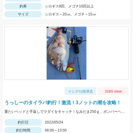
釣果
シロギス8匹、メゴチ10匹以上
サイズ
シロギス～20㎝、メゴチ～15㎝
イシグロ焼津店
3165 view
うっしーのタイラバ釣行！激流！3ノットの潮を攻略！
重たいヘッドと手返しでマダイをキャッチ！なみだま250ｇ、ボンバーヘッドＴＧ250ｇ使用。
釣行日
2022/05/24
釣行時間
06:00～13:00