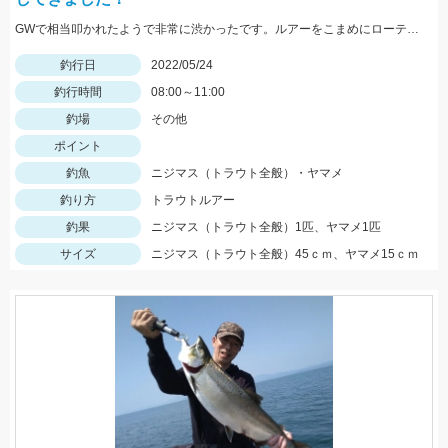
GWで相当叩かれたようで非常に渋かったです。ルアーをこまめにローテーションして何とかニジマスに出会えました。
釣行日
2022/05/24
釣行時間
08:00～11:00
釣場
その他
ポイント
釣魚
ニジマス（トラウト全般）・ヤマメ
釣り方
トラウトルアー
釣果
ニジマス（トラウト全般）1匹、ヤマメ1匹
サイズ
ニジマス（トラウト全般）45ｃｍ、ヤマメ15ｃｍ