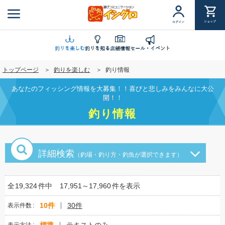
メ
イ
ショップ
ログイン
ン
コ
ン
釣りを楽しむ
釣りを知る
店舗情報
セール・イベント
テ
トップページ
釣りを楽しむ
釣り情報
ン
ツ
あなたのフィッシング情報を大募集！！喜びと悲しみをみんなに大公
に
開！！
移
釣り情報
動
詳細検索
（釣場・釣り方・釣魚が選択できます）
全
19,324
件中
17,951～17,960
件を表示
10件
30件
表示件数