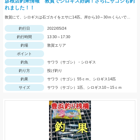
彦根店釣果情報 敦賀でシロギス好調！さらにサゴシも釣
れました！！
敦賀にて、シロギスは石ゴカイをエサに14匹。岸から10～30ｍくらいでもよく当たる。夕方にサゴシがヒット、ルアーはレンジバイブ55。
釣行日
2022/05/24
釣行時間
13:30～17:30
釣場
敦賀エリア
ポイント
釣魚
サワラ（サゴシ）・シロギス
釣り方
投げ釣り
釣果
サワラ（サゴシ）55ｃｍ、シロギス14匹
サイズ
サワラ（サゴシ）1匹、シロギス10～15ｃｍ