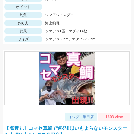
ポイント
釣魚
シマアジ・マダイ
釣り方
海上釣堀
釣果
シマアジ1匹、マダイ14枚
サイズ
シマアジ30cm、マダイ～50cm
イシグロ半田店
1603 view
【海豊丸】コマセ真鯛で連発!!思いもよらないモンスター