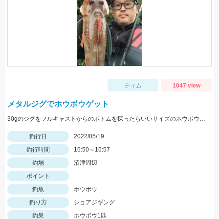
ティム
1047 view
メタルジグでホウボウゲット
30gのジグをフルキャストからのボトムを探ったらいいサイズのホウボウが釣れました。
釣行日
2022/05/19
釣行時間
16:50～16:57
釣場
沼津周辺
ポイント
釣魚
ホウボウ
釣り方
ショアジギング
釣果
ホウボウ1匹