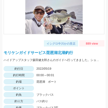
イシグロ中川かの里店
889 view
モリケンガイドサービス琵琶湖北湖釣行
ハイドアップスタッフ森田健太郎さんのガイドへ行ってきました。ショットワッキーを使用して釣りました。
釣行日
2022/05/19
釣行時間
00:00～00:01
釣場
琵琶湖 ボート
ポイント
釣魚
ブラックバス
釣り方
バス釣り
釣果
ブラックバス2匹