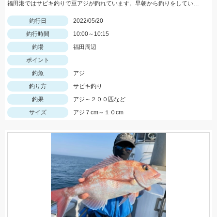
福田港ではサビキ釣りで豆アジが釣れています。早朝から釣りをしている方で２００匹以上釣っている方もいらっしゃいました。
釣行日
2022/05/20
釣行時間
10:00～10:15
釣場
福田周辺
ポイント
釣魚
アジ
釣り方
サビキ釣り
釣果
アジ～２００匹など
サイズ
アジ７cm～１０cm