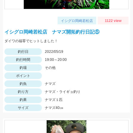
イシグロ岡崎若松店
1122 view
イシグロ岡崎若松店 ナマズ開拓釣行日記⑤
ダイワの福零でヒットしました！
釣行日
2022/05/19
釣行時間
19:00～20:00
釣場
その他
ポイント
釣魚
ナマズ
釣り方
ナマズ・ライギョ釣り
釣果
ナマズ１匹
サイズ
ナマズ40㎝