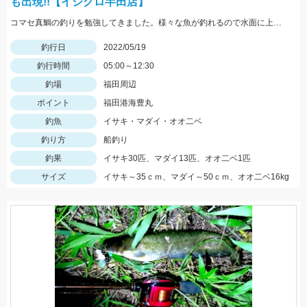
も出現!!【イシグロ半田店】
コマセ真鯛の釣りを勉強してきました。様々な魚が釣れるので水面に上がってくるまでドキドキです!!
釣行日
2022/05/19
釣行時間
05:00～12:30
釣場
福田周辺
ポイント
福田港海豊丸
釣魚
イサキ・マダイ・オオ二ベ
釣り方
船釣り
釣果
イサキ30匹、マダイ13匹、オオ二ベ1匹
サイズ
イサキ～35ｃｍ、マダイ～50ｃｍ、オオ二ベ16kg