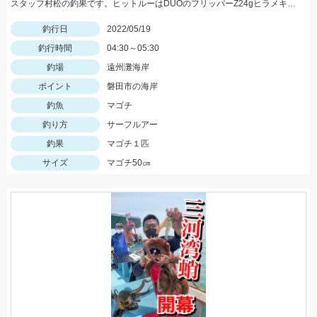
スタッフ村松の釣果です。ヒットルーはDUOのフリッパーZ24gヒラメキャンディ！
釣行日
2022/05/19
釣行時間
04:30～05:30
釣場
遠州灘海岸
ポイント
磐田市の海岸
釣魚
マゴチ
釣り方
サーフルアー
釣果
マゴチ１匹
サイズ
マゴチ50㎝