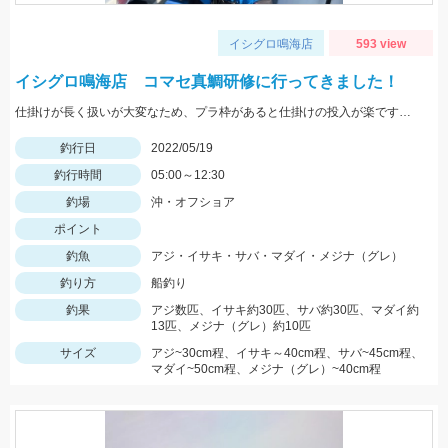
イシグロ鳴海店
593 view
イシグロ鳴海店 コマセ真鯛研修に行ってきました！
仕掛けが長く扱いが大変なため、プラ枠があると仕掛けの投入が楽ですよ！
釣行日
2022/05/19
釣行時間
05:00～12:30
釣場
沖・オフショア
ポイント
釣魚
アジ・イサキ・サバ・マダイ・メジナ（グレ）
釣り方
船釣り
釣果
アジ数匹、イサキ約30匹、サバ約30匹、マダイ約
13匹、メジナ（グレ）約10匹
サイズ
アジ~30cm程、イサキ～40cm程、サバ~45cm程、
マダイ~50cm程、メジナ（グレ）~40cm程