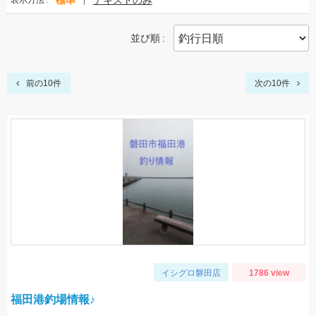
標準
テキストのみ
表示方法
並び順
前の10件
次の10件
イシグロ磐田店
1786 view
福田港釣場情報♪