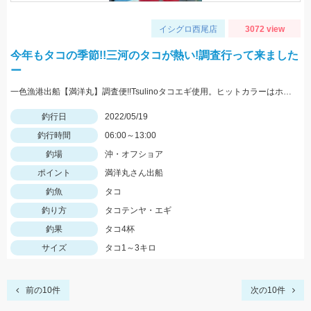
イシグロ西尾店
3072 view
今年もタコの季節!!三河のタコが熱い!調査行って来ました
ー
一色漁港出船【満洋丸】調査便!!Tsulinoタコエギ使用。ヒットカラーはホワイト・レッド
釣行日
2022/05/19
釣行時間
06:00～13:00
釣場
沖・オフショア
ポイント
満洋丸さん出船
釣魚
タコ
釣り方
タコテンヤ・エギ
釣果
タコ4杯
サイズ
タコ1～3キロ
前の10件
次の10件