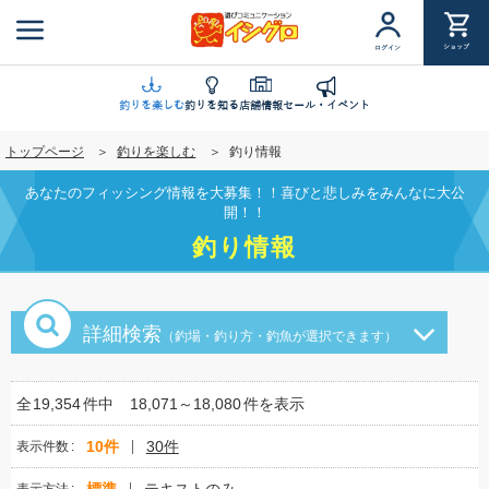
メ
イ
ショップ
ログイン
ン
コ
ン
釣りを楽しむ
釣りを知る
店舗情報
セール・イベント
テ
トップページ
釣りを楽しむ
釣り情報
ン
ツ
あなたのフィッシング情報を大募集！！喜びと悲しみをみんなに大公
に
開！！
移
釣り情報
動
詳細検索
（釣場・釣り方・釣魚が選択できます）
全
19,354
件中
18,071～18,080
件を表示
10件
30件
表示件数