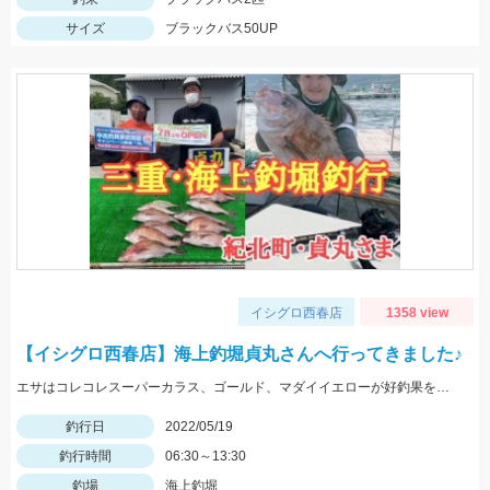
サイズ
ブラックバス50UP
イシグロ西春店
1358 view
【イシグロ西春店】海上釣堀貞丸さんへ行ってきました♪
エサはコレコレスーパーカラス、ゴールド、マダイイエローが好釣果を叩き出しました！タックルはプロミネント海上釣堀両軸ＳＰの感度が最高です！
釣行日
2022/05/19
釣行時間
06:30～13:30
釣場
海上釣堀