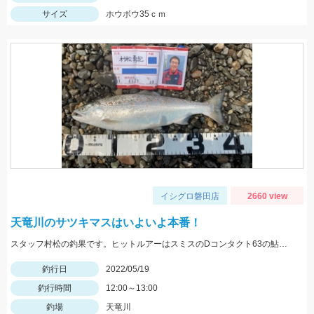
サイズ
ホウボウ35ｃｍ
イシグロ磐田店
2660 view
天竜川のサツキマスはいよいよ本番！
スタッフ村松の釣果です。ヒットルアーはスミスのDコンタクト63の鮎カラー。
釣行日
2022/05/19
釣行時間
12:00～13:00
釣場
天竜川