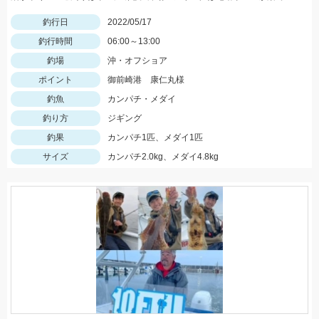
釣行日
2022/05/17
釣行時間
06:00～13:00
釣場
沖・オフショア
ポイント
御前崎港 康仁丸様
釣魚
カンパチ・メダイ
釣り方
ジギング
釣果
カンパチ1匹、メダイ1匹
サイズ
カンパチ2.0kg、メダイ4.8kg