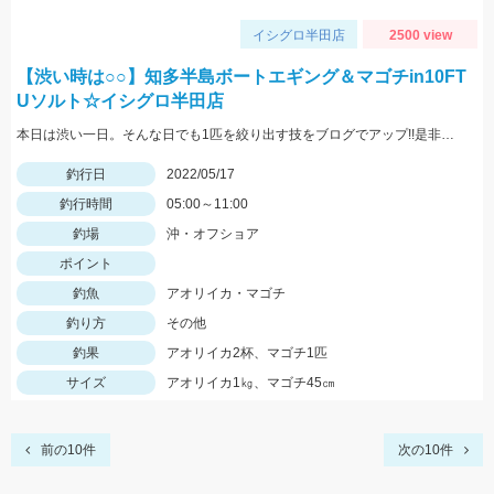
イシグロ半田店
2500 view
【渋い時は○○】知多半島ボートエギング＆マゴチin10FT
Uソルト☆イシグロ半田店
本日は渋い一日。そんな日でも1匹を絞り出す技をブログでアップ!!是非ご覧ください。
釣行日
2022/05/17
釣行時間
05:00～11:00
釣場
沖・オフショア
ポイント
釣魚
アオリイカ・マゴチ
釣り方
その他
釣果
アオリイカ2杯、マゴチ1匹
サイズ
アオリイカ1㎏、マゴチ45㎝
前の10件
次の10件