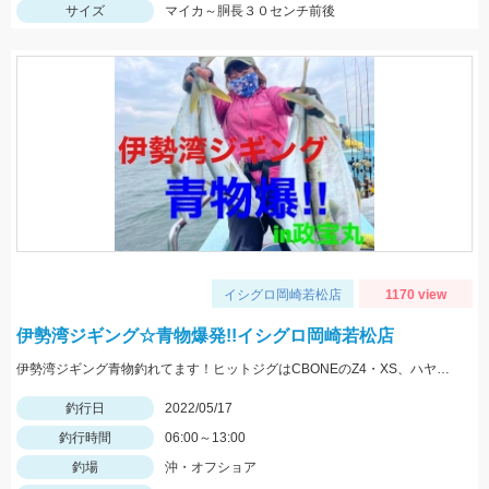
サイズ
マイカ～胴長３０センチ前後
イシグロ岡崎若松店
1170 view
伊勢湾ジギング☆青物爆発!!イシグロ岡崎若松店
伊勢湾ジギング青物釣れてます！ヒットジグはCBONEのZ4・XS、ハヤブサのスイッチなどなど！
釣行日
2022/05/17
釣行時間
06:00～13:00
釣場
沖・オフショア