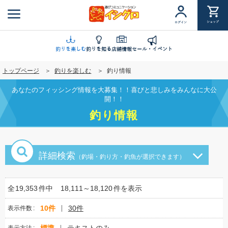
メ
イ
ショップ
ログイン
ン
コ
ン
釣りを楽しむ
釣りを知る
店舗情報
セール・イベント
テ
トップページ
釣りを楽しむ
釣り情報
ン
ツ
あなたのフィッシング情報を大募集！！喜びと悲しみをみんなに大公
に
開！！
移
釣り情報
動
詳細検索
（釣場・釣り方・釣魚が選択できます）
全
19,353
件中
18,111～18,120
件を表示
10件
30件
表示件数