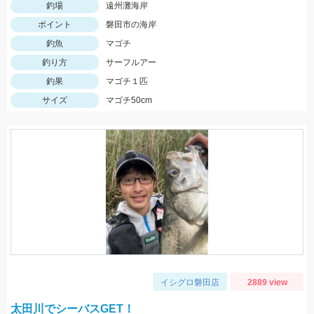
釣場
遠州灘海岸
ポイント
磐田市の海岸
釣魚
マゴチ
釣り方
サーフルアー
釣果
マゴチ１匹
サイズ
マゴチ50cm
イシグロ磐田店
2889 view
太田川でシーバスGET！