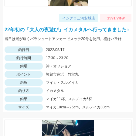
イシグロ三河安城店
1591 view
22年初の「大人の夜遊び」イカメタルへ行ってきました♪
当日は潮が速くパラシュートアンカーでスッテ20号を使用。棚はバラけていますがボトムが一番反応が良かったです。
釣行日
2022/05/17
釣行時間
17:30～23:20
釣場
沖・オフショア
ポイント
敦賀市色浜 竹宝丸
釣魚
マイカ・スルメイカ
釣り方
イカメタル
釣果
マイカ11杯、スルメイカ6杯
サイズ
マイカ10cm～25cm、スルメイカ30cm