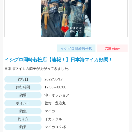
イシグロ岡崎若松店
726 view
イシグロ岡崎若松店【速報！】日本海マイカ好調！
日本海マイカの調子があがってきました。
釣行日
2022/05/17
釣行時間
17:30～00:00
釣場
沖・オフショア
ポイント
敦賀 豊漁丸
釣魚
マイカ
釣り方
イカメタル
釣果
マイカ３２杯