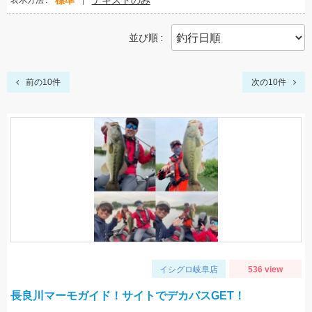
標準
テキストのみ
表示方法
並び順
前の10件
次の10件
イシグロ岐阜店
536 view
長良川マーモガイド！サイトでデカバスGET！