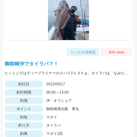
イシグロ沼津店
920 view
御前崎沖でタイラバ？！
ヒットジグはディープライナーのスパイV１３０ｇ。タイラバは、なみだまＴＧ８０ｇやビンビン玉１００ｇ等を使用
釣行日
2022/05/17
釣行時間
06:00～13:00
釣場
沖・オフショア
ポイント
御前崎港出船 華丸
釣魚
マダイ
釣り方
タイラバ
釣果
マダイ1匹