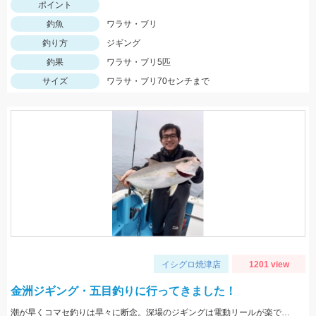
ポイント
釣魚
ワラサ・ブリ
釣り方
ジギング
釣果
ワラサ・ブリ5匹
サイズ
ワラサ・ブリ70センチまで
イシグロ焼津店
1201 view
金洲ジギング・五目釣りに行ってきました！
潮が早くコマセ釣りは早々に断念。深場のジギングは電動リールが楽でした。