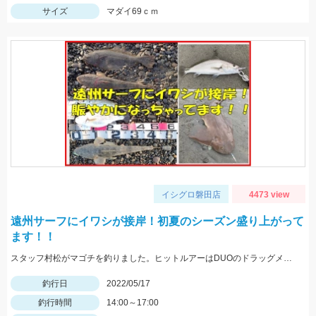
サイズ
マダイ69ｃｍ
イシグロ磐田店
4473 view
遠州サーフにイワシが接岸！初夏のシーズン盛り上がって
ます！！
スタッフ村松がマゴチを釣りました。ヒットルアーはDUOのドラッグメタルキャストショット30gのイワシカラー。
釣行日
2022/05/17
釣行時間
14:00～17:00