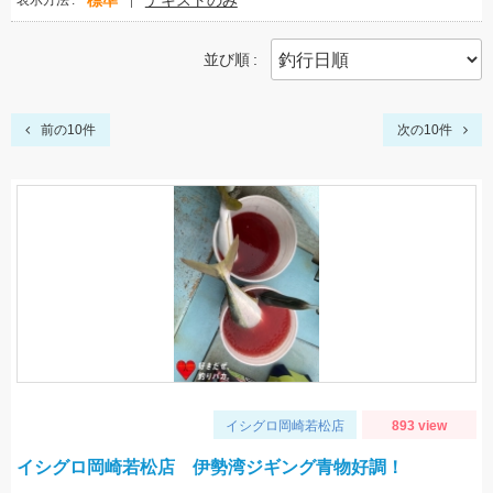
標準
テキストのみ
表示方法
並び順
前の10件
次の10件
イシグロ岡崎若松店
893 view
イシグロ岡崎若松店 伊勢湾ジギング青物好調！