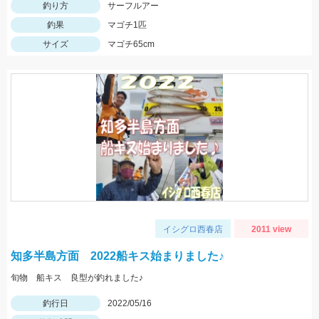
釣り方
サーフルアー
釣果
マゴチ1匹
サイズ
マゴチ65cm
イシグロ西春店
2011 view
知多半島方面 2022船キス始まりました♪
旬物 船キス 良型が釣れました♪
釣行日
2022/05/16