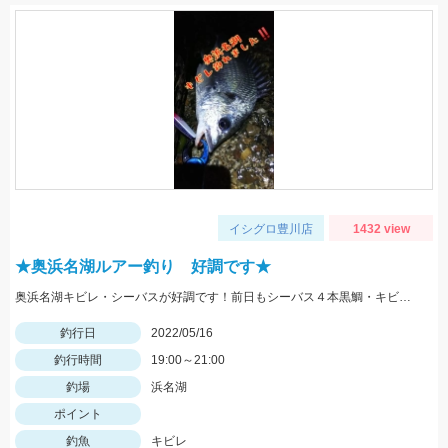
イシグロ豊川店
1432 view
★奥浜名湖ルアー釣り 好調です★
奥浜名湖キビレ・シーバスが好調です！前日もシーバス４本黒鯛・キビレ２本と釣果がありました！
釣行日
2022/05/16
釣行時間
19:00～21:00
釣場
浜名湖
ポイント
釣魚
キビレ