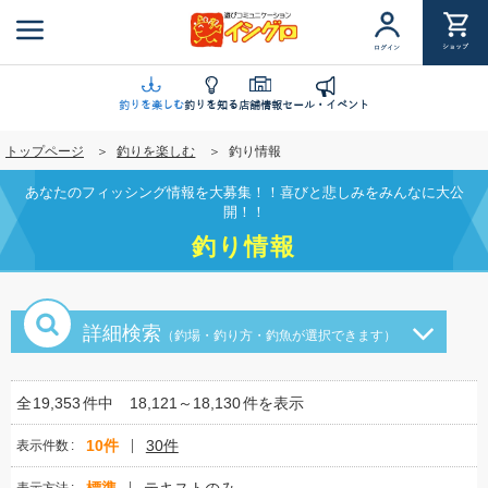
メ
イ
ショップ
ログイン
ン
コ
ン
釣りを楽しむ
釣りを知る
店舗情報
セール・イベント
テ
トップページ
釣りを楽しむ
釣り情報
ン
ツ
あなたのフィッシング情報を大募集！！喜びと悲しみをみんなに大公
に
開！！
移
釣り情報
動
詳細検索
（釣場・釣り方・釣魚が選択できます）
全
19,353
件中
18,121～18,130
件を表示
10件
30件
表示件数