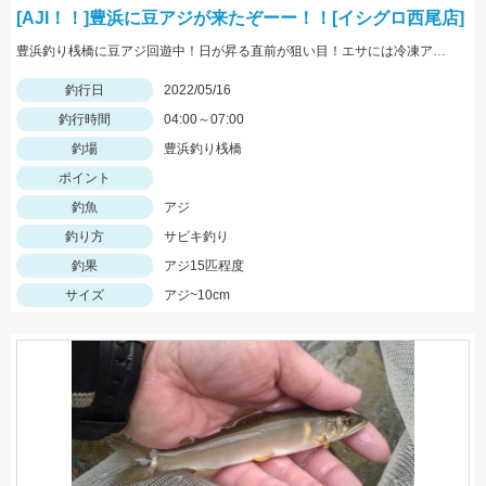
[AJI！！]豊浜に豆アジが来たぞーー！！[イシグロ西尾店]
豊浜釣り桟橋に豆アジ回遊中！日が昇る直前が狙い目！エサには冷凍アミエビ＆王道アジを使用しました！
釣行日
2022/05/16
釣行時間
04:00～07:00
釣場
豊浜釣り桟橋
ポイント
釣魚
アジ
釣り方
サビキ釣り
釣果
アジ15匹程度
サイズ
アジ~10cm