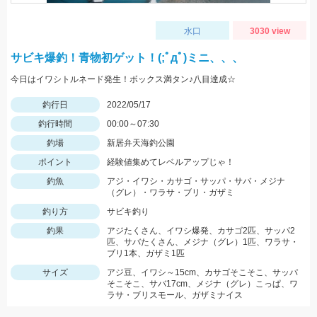
水口
3030 view
サビキ爆釣！青物初ゲット！(;ﾟдﾟ)ミニ、、、
今日はイワシトルネード発生！ボックス満タン♪八目達成☆
釣行日
2022/05/17
釣行時間
00:00～07:30
釣場
新居弁天海釣公園
ポイント
経験値集めてレベルアップじゃ！
釣魚
アジ・イワシ・カサゴ・サッパ・サバ・メジナ
（グレ）・ワラサ・ブリ・ガザミ
釣り方
サビキ釣り
釣果
アジたくさん、イワシ爆発、カサゴ2匹、サッパ2
匹、サバたくさん、メジナ（グレ）1匹、ワラサ・
ブリ1本、ガザミ1匹
サイズ
アジ豆、イワシ～15cm、カサゴそこそこ、サッパ
そこそこ、サバ17cm、メジナ（グレ）こっぱ、ワ
ラサ・ブリスモール、ガザミナイス