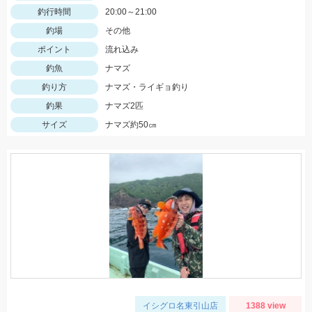
釣行時間
20:00～21:00
釣場
その他
ポイント
流れ込み
釣魚
ナマズ
釣り方
ナマズ・ライギョ釣り
釣果
ナマズ2匹
サイズ
ナマズ約50㎝
イシグロ名東引山店
1388 view