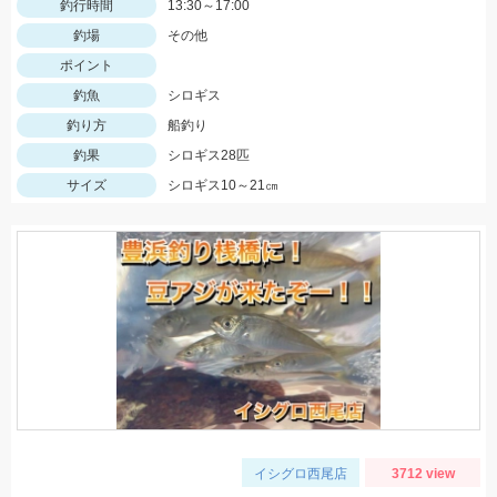
釣行時間
13:30～17:00
釣場
その他
ポイント
釣魚
シロギス
釣り方
船釣り
釣果
シロギス28匹
サイズ
シロギス10～21㎝
イシグロ西尾店
3712 view