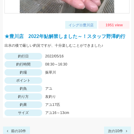
イシグロ豊川店
1951 view
★豊川店 2022年鮎解禁しました～！スタッフ野澤釣行
出水の後で厳しい釣況ですが、十分楽しむことができました♪
釣行日
2022/05/16
釣行時間
08:30～16:30
釣場
振草川
ポイント
釣魚
アユ
釣り方
友釣り
釣果
アユ17匹
サイズ
アユ16～13cm
前の10件
次の10件