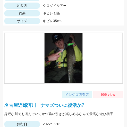
釣り方
クロダイルアー
釣果
キビレ１匹
サイズ
キビレ35cm
イシグロ西春店
909 view
名古屋近郊河川 ナマズついに復活か⁉
身近な川でも潜んでいてかつ強い引きが楽しめるなんて最高な遊び相手です！
釣行日
2022/05/16