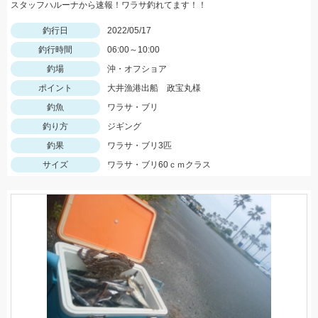
スタッフハルーナから速報！ワラサ釣れてます！！
釣行日
2022/05/17
釣行時間
06:00～10:00
釣場
沖・オフショア
ポイント
大井漁港出船 政宝丸様
釣魚
ワラサ・ブリ
釣り方
ジギング
釣果
ワラサ・ブリ3匹
サイズ
ワラサ・ブリ60ｃｍクラス