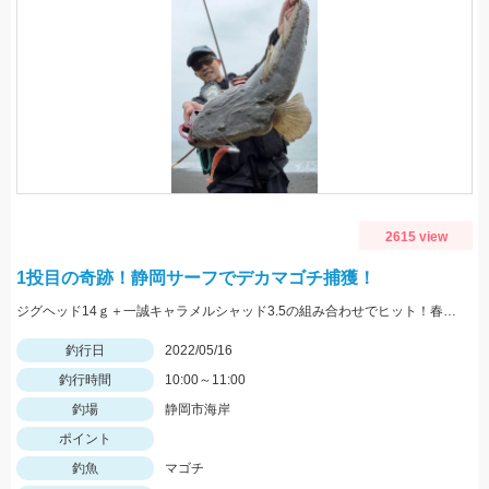
2615 view
1投目の奇跡！静岡サーフでデカマゴチ捕獲！
ジグヘッド14ｇ＋一誠キャラメルシャッド3.5の組み合わせでヒット！春の駿河湾サーフはマゴチ、ヒラメ、マダイ、青物など魚種が超豊富！
釣行日
2022/05/16
釣行時間
10:00～11:00
釣場
静岡市海岸
ポイント
釣魚
マゴチ