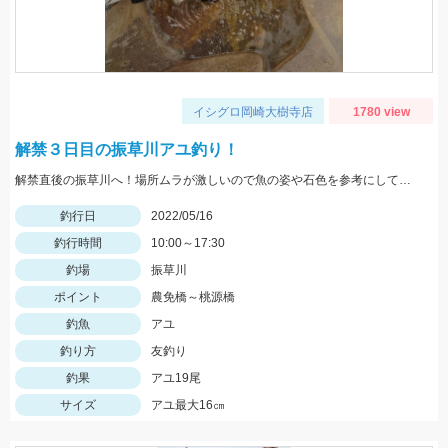
イシグロ岡崎大樹寺店
1780 view
解禁３日目の振草川アユ釣り！
解禁直後の振草川へ！場所ムラが激しいので魚の姿や石色を参考にして入川しましょう。大樹寺店スタッフ岩崎釣行
釣行日
2022/05/16
釣行時間
10:00～17:30
釣場
振草川
ポイント
農免橋～桃源橋
釣魚
アユ
釣り方
友釣り
釣果
アユ19尾
サイズ
アユ最大16㎝