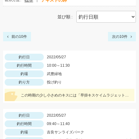
標準
テキストのみ
表示方法
並び順
前の10件
次の10件
釣行日
2022/05/27
釣行時間
10:00～11:30
釣場
武豊緑地
釣り方
投げ釣り
この時期の少し小さめのキスには「早掛キスケイムラジェット」がオススメ！ 武豊緑地でも小型ですがキスが釣れ始めました！皆さんも是非、チャレンジしてみてください！！
釣行日
2022/05/27
釣行時間
09:40～11:40
釣場
吉良サンライズパーク