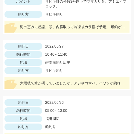
ポイント
サビキ針の号数3号以下でママカリを。アミエビブ
ロック。
釣り方
サビキ釣り
海の恵みに感謝。頭、内臓取って冷凍後カラ揚げ予定。 爆釣がいつまで続くか見守りたい。
釣行日
2022/05/27
釣行時間
10:40～11:40
釣場
碧南海釣り広場
釣り方
サビキ釣り
大雨後で水が濁っていましたが、アジやコサバ、イワシが釣れていました♪
釣行日
2022/05/26
釣行時間
05:00～13:00
釣場
福田周辺
釣り方
船釣り