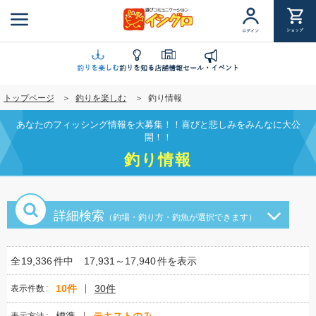
メ
イ
ショップ
ログイン
ン
コ
ン
釣りを楽しむ
釣りを知る
店舗情報
セール・イベント
テ
トップページ
釣りを楽しむ
釣り情報
ン
ツ
あなたのフィッシング情報を大募集！！喜びと悲しみをみんなに大公
に
開！！
移
釣り情報
動
詳細検索
（釣場・釣り方・釣魚が選択できます）
全
19,336
件中
17,931～17,940
件を表示
10件
30件
表示件数