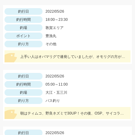
釣行日
2022/05/26
釣行時間
18:00～23:30
釣場
敦賀エリア
ポイント
豊漁丸
釣り方
その他
上手い人はオバマリグで連発していましたが、オモリグの方が簡単に数を伸ばすことが出来ました!! オモリグ×スイスイドロッパーが大当たり!!
釣行日
2022/05/26
釣行時間
05:00～11:00
釣場
大江・五三川
釣り方
バス釣り
朝はティムコ、野良ネズミで30UP！その後、OSP、サイコラバーをサイトで使い、40UPをGETしました！
釣行日
2022/05/26