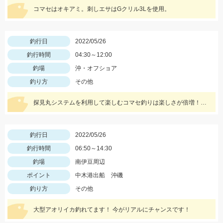
コマセはオキアミ。刺しエサはGクリル3Lを使用。
釣行日
2022/05/26
釣行時間
04:30～12:00
釣場
沖・オフショア
釣り方
その他
探見丸システムを利用して楽しむコマセ釣りは楽しさが倍増！！釣果アップの秘訣も！！
釣行日
2022/05/26
釣行時間
06:50～14:30
釣場
南伊豆周辺
ポイント
中木港出船 沖磯
釣り方
その他
大型アオリイカ釣れてます！ 今がリアルにチャンスです！