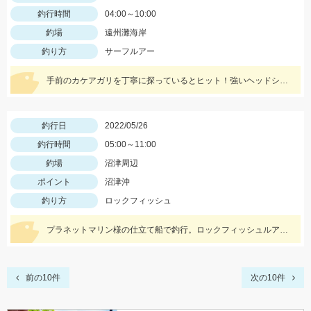
釣行時間
04:00～10:00
釣場
遠州灘海岸
釣り方
サーフルアー
手前のカケアガリを丁寧に探っているとヒット！強いヘッドシェイクがたまりません！
釣行日
2022/05/26
釣行時間
05:00～11:00
釣場
沼津周辺
ポイント
沼津沖
釣り方
ロックフィッシュ
プラネットマリン様の仕立て船で釣行。ロックフィッシュルアー以外にもテンヤやジグ、キャスティングなどその場に応じて色々な釣りが出来ました。
前の10件
次の10件