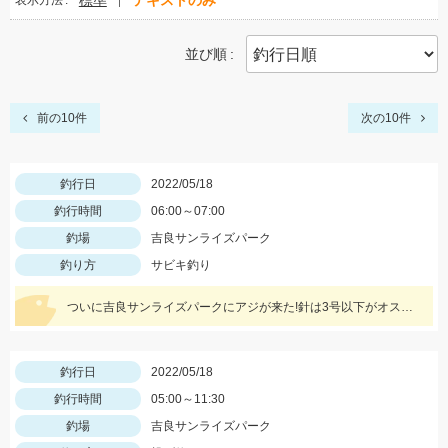
標準
テキストのみ
表示方法
並び順
前の10件
次の10件
釣行日
2022/05/18
釣行時間
06:00～07:00
釣場
吉良サンライズパーク
釣り方
サビキ釣り
ついに吉良サンライズパークにアジが来た!針は3号以下がオススメ!サバは大漁!小型のメタルジグでも楽しめます♪
釣行日
2022/05/18
釣行時間
05:00～11:30
釣場
吉良サンライズパーク