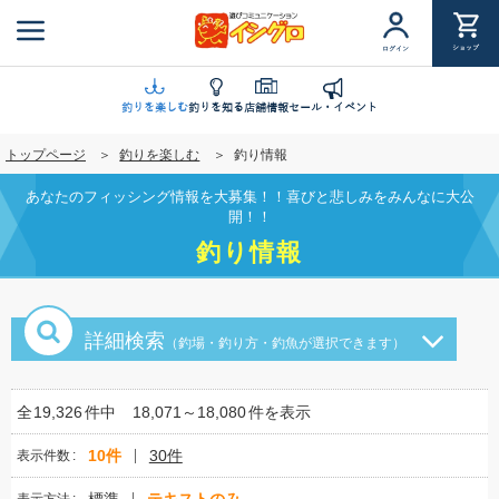
メ
イ
ショップ
ログイン
ン
コ
ン
釣りを楽しむ
釣りを知る
店舗情報
セール・イベント
テ
トップページ
釣りを楽しむ
釣り情報
ン
ツ
あなたのフィッシング情報を大募集！！喜びと悲しみをみんなに大公
に
開！！
移
釣り情報
動
詳細検索
（釣場・釣り方・釣魚が選択できます）
全
19,326
件中
18,071～18,080
件を表示
10件
30件
表示件数