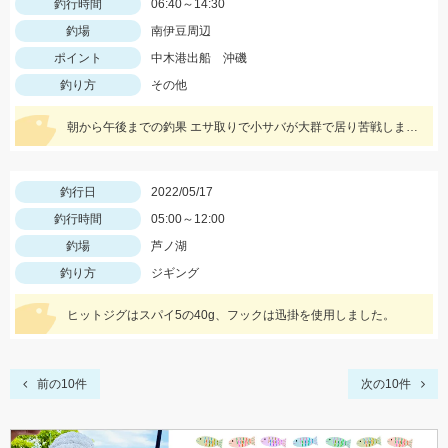
釣行時間
06:40～14:30
釣場
南伊豆周辺
ポイント
中木港出船 沖磯
釣り方
その他
朝から午後までの釣果 エサ取りで小サバが大群で居り苦戦しました。
釣行日
2022/05/17
釣行時間
05:00～12:00
釣場
芦ノ湖
釣り方
ジギング
ヒットジグはスパイ5の40g、フックは迅掛を使用しました。
前の10件
次の10件