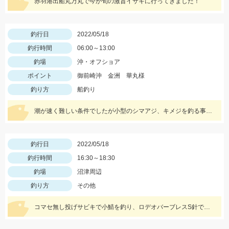
赤羽港出船丸万丸で今が旬の激旨イサキに行ってきました！
釣行日
2022/05/18
釣行時間
06:00～13:00
釣場
沖・オフショア
ポイント
御前崎沖 金洲 華丸様
釣り方
船釣り
潮が速く難しい条件でしたが小型のシマアジ、キメジを釣る事ができました。
釣行日
2022/05/18
釣行時間
16:30～18:30
釣場
沼津周辺
釣り方
その他
コマセ無し投げサビキで小鯖を釣り、ロデオバーブレスS針で泳がせしてヒラメゲット。