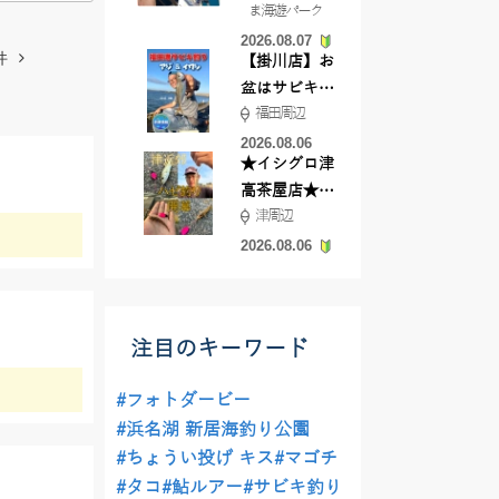
ま海遊パーク
根店
2026.08.07
件
【掛川店】お
盆はサビキ釣
福田周辺
りいきません
か?
2026.08.06
★イシグロ津
高茶屋店★津
津周辺
近郊ハゼ釣れ
てます！
2026.08.06
注目のキーワード
#フォトダービー
#浜名湖 新居海釣り公園
#ちょうい投げ キス
#マゴチ
#タコ
#鮎ルアー
#サビキ釣り