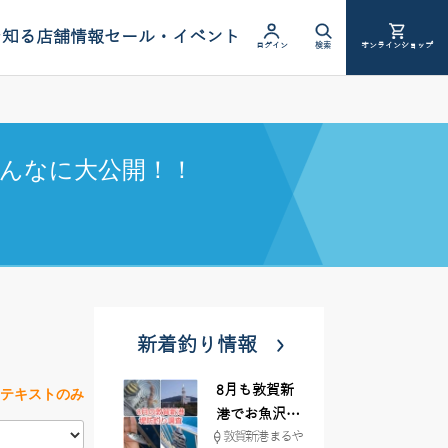
を知る
店舗情報
セール・イベント
ログイン
検索
オンラインショップ
んなに大公開！！
新着釣り情報
8月も敦賀新
テキストのみ
港でお魚沢山
敦賀新港 まるや
♪ イシグロ彦