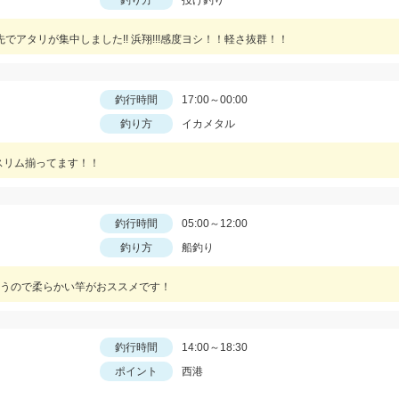
釣り方
投げ釣り
でアタリが集中しました!! 浜翔!!!感度ヨシ！！軽さ抜群！！
釣行時間
17:00～00:00
釣り方
イカメタル
スリム揃ってます！！
釣行時間
05:00～12:00
釣り方
船釣り
うので柔らかい竿がおススメです！
釣行時間
14:00～18:30
ポイント
西港