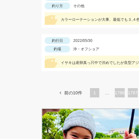
釣り方
その他
カラーローテーションが大事、最低でも３,４
釣行日
2022/05/30
釣場
沖・オフショア
イサキは産卵真っ只中で渋めでしたが良型アジ
前の10件
1
…
ペ
1786
ペ
1787
ー
ー
ジ
ジ