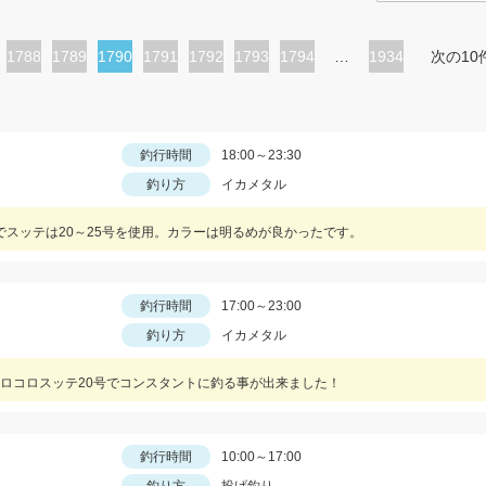
ペ
1788
ペ
1789
カ
1790
ペ
1791
ペ
1792
ペ
1793
ペ
1794
…
1934
次の10
ー
ー
レ
ー
ー
ー
ー
ジ
ジ
ン
ジ
ジ
ジ
ジ
ト
釣行時間
18:00～23:30
釣り方
イカメタル
ペ
ー
でスッテは20～25号を使用。カラーは明るめが良かったです。
ジ
釣行時間
17:00～23:00
釣り方
イカメタル
ロコロスッテ20号でコンスタントに釣る事が出来ました！
釣行時間
10:00～17:00