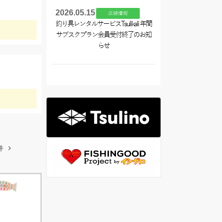
2026.05.15
店舗情報
釣り具レンタルサービスTsulikali 年間
サブスクプラン会員受付終了のお知
らせ
件