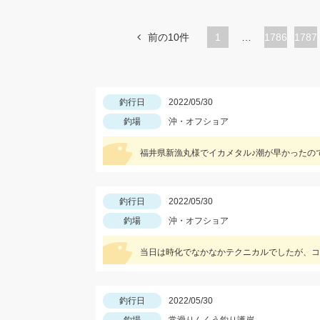
前の10件
1
…
ペ
1786
ペ
1787
ー
ー
ジ
ジ
釣行日
2022/05/30
釣場
沖・オフショア
福井県新漁丸様でイカメタル♪潮が早かったの
釣行日
2022/05/30
釣場
沖・オフショア
当日は時化でなかなかテクニカルでしたが、コ
釣行日
2022/05/30