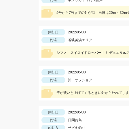
釣場
常滑りんくう釣り護岸
5号から7号までの針が◎ 当日は20ｍ～30ｍ先
釣行日
2022/05/30
釣場
若狭美浜エリア
シマノ スイスイドロッパー！！ デュエルez
釣行日
2022/05/30
釣場
沖・オフショア
竿が硬いと上げてくるときに針から外れてしま
釣行日
2022/05/30
釣場
日間賀島
釣り方
サビキ釣り