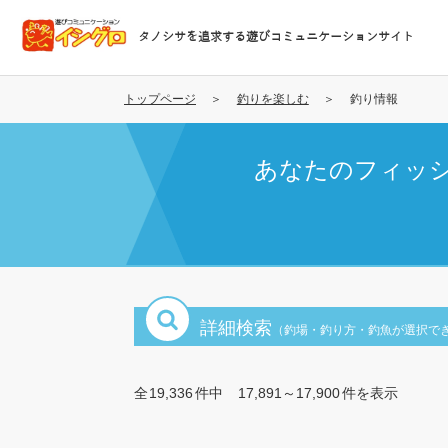
メ
イ
タノシサを追求する遊びコミュニケーションサイト
ン
コ
ン
トップページ
釣りを楽しむ
釣り情報
テ
ン
あなたのフィッ
ツ
に
移
動
詳細検索
（釣場・釣り方・釣魚が選択で
全
19,336
件中
17,891～17,900
件を表示