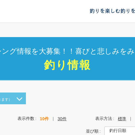
釣りを楽しむ
釣り
シング情報を大募集！！喜びと悲しみをみ
釣り情報
きます）
表示件数
表示方法
10件
30件
標準
並び順