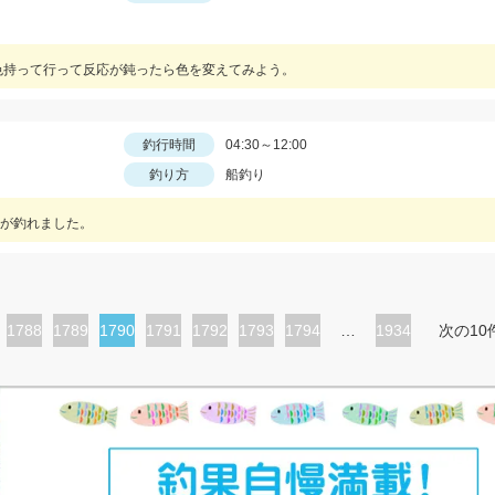
色持って行って反応が鈍ったら色を変えてみよう。
釣行時間
04:30～12:00
釣り方
船釣り
が釣れました。
ペ
1788
ペ
1789
カ
1790
ペ
1791
ペ
1792
ペ
1793
ペ
1794
…
1934
次の10
ー
ー
レ
ー
ー
ー
ー
ジ
ジ
ン
ジ
ジ
ジ
ジ
ト
ペ