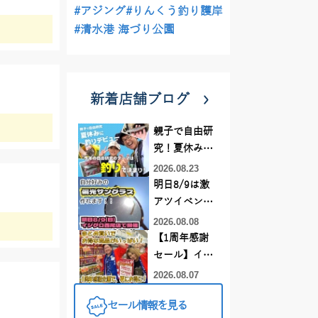
#アジング
#りんくう釣り護岸
#清水港 海づり公園
新着店舗ブログ
親子で自由研
究！夏休みに
釣りデビュー
2026.08.23
明日8/9は激
アツイベント
日！！！～オ
2026.08.08
ーダー偏光グ
【1周年感謝
ラス受注会～
セール】イカ
メタルスッ
2026.08.07
テ、キス釣り
セール情報を見る
仕掛けがまと