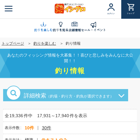
メ
イ
ショップ
ログイン
ン
コ
ン
釣りを楽しむ
釣りを知る
店舗情報
セール・イベント
テ
トップページ
釣りを楽しむ
釣り情報
ン
ツ
あなたのフィッシング情報を大募集！！喜びと悲しみをみんなに大公
に
開！！
移
釣り情報
動
詳細検索
（釣場・釣り方・釣魚が選択できます）
全
19,336
件中
17,931～17,940
件を表示
10件
30件
表示件数