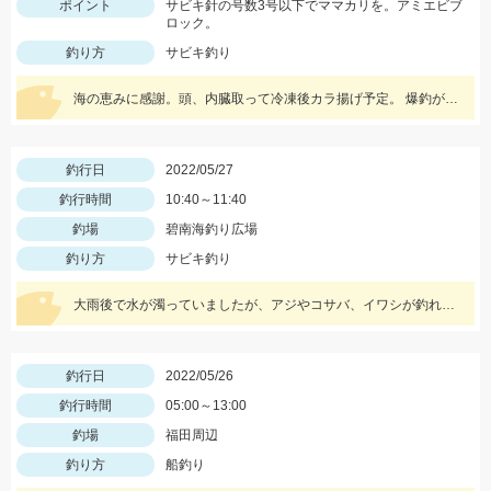
ポイント
サビキ針の号数3号以下でママカリを。アミエビブ
ロック。
釣り方
サビキ釣り
海の恵みに感謝。頭、内臓取って冷凍後カラ揚げ予定。 爆釣がいつまで続くか見守りたい。
釣行日
2022/05/27
釣行時間
10:40～11:40
釣場
碧南海釣り広場
釣り方
サビキ釣り
大雨後で水が濁っていましたが、アジやコサバ、イワシが釣れていました♪
釣行日
2022/05/26
釣行時間
05:00～13:00
釣場
福田周辺
釣り方
船釣り