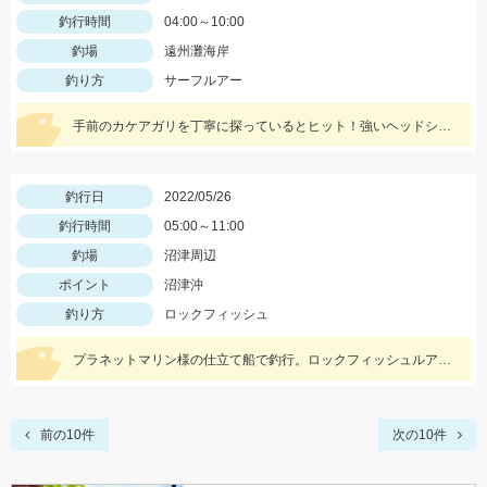
釣行時間
04:00～10:00
釣場
遠州灘海岸
釣り方
サーフルアー
手前のカケアガリを丁寧に探っているとヒット！強いヘッドシェイクがたまりません！
釣行日
2022/05/26
釣行時間
05:00～11:00
釣場
沼津周辺
ポイント
沼津沖
釣り方
ロックフィッシュ
プラネットマリン様の仕立て船で釣行。ロックフィッシュルアー以外にもテンヤやジグ、キャスティングなどその場に応じて色々な釣りが出来ました。
前の10件
次の10件