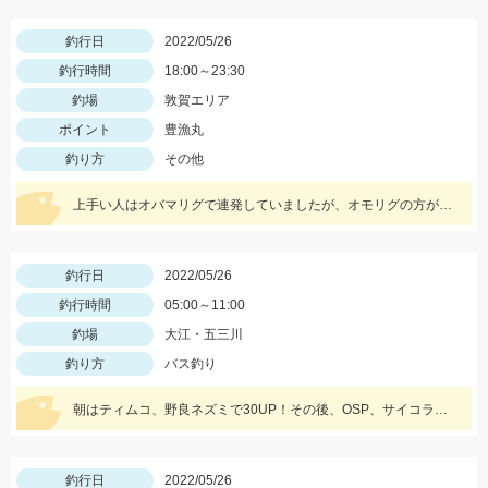
釣行日
2022/05/26
釣行時間
18:00～23:30
釣場
敦賀エリア
ポイント
豊漁丸
釣り方
その他
上手い人はオバマリグで連発していましたが、オモリグの方が簡単に数を伸ばすことが出来ました!! オモリグ×スイスイドロッパーが大当たり!!
釣行日
2022/05/26
釣行時間
05:00～11:00
釣場
大江・五三川
釣り方
バス釣り
朝はティムコ、野良ネズミで30UP！その後、OSP、サイコラバーをサイトで使い、40UPをGETしました！
釣行日
2022/05/26