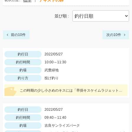
標準
テキストのみ
表示方法
並び順
前の10件
次の10件
釣行日
2022/05/27
釣行時間
10:00～11:30
釣場
武豊緑地
釣り方
投げ釣り
この時期の少し小さめのキスには「早掛キスケイムラジェット」がオススメ！ 武豊緑地でも小型ですがキスが釣れ始めました！皆さんも是非、チャレンジしてみてください！！
釣行日
2022/05/27
釣行時間
09:40～11:40
釣場
吉良サンライズパーク