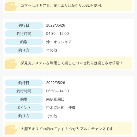
コマセはオキアミ。刺しエサはGクリル3Lを使用。
釣行日
2022/05/26
釣行時間
04:30～12:00
釣場
沖・オフショア
釣り方
その他
探見丸システムを利用して楽しむコマセ釣りは楽しさが倍増！！釣果アップの秘訣も！！
釣行日
2022/05/26
釣行時間
06:50～14:30
釣場
南伊豆周辺
ポイント
中木港出船 沖磯
釣り方
その他
大型アオリイカ釣れてます！ 今がリアルにチャンスです！