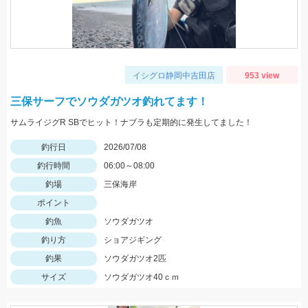
イシグロ静岡中吉田店
953 view
三保サーフでソウダガツオ釣れてます！
サムライジグR SBでヒット！ナブラも定期的に発生してました！
釣行日
2026/07/08
釣行時間
06:00～08:00
釣場
三保海岸
ポイント
釣魚
ソウダガツオ
釣り方
ショアジギング
釣果
ソウダガツオ2匹
サイズ
ソウダガツオ40ｃｍ