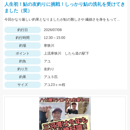
人生初！鮎の友釣りに挑戦！しっかり鮎の洗礼を受けてき
ました（笑）
今回かなり厳しい釣果となりましたが鮎の難しさや 繊細さを身をもって感じることができる良い研修となりました！ 一般の方は沢山釣れていましたよ！ オトリが天然になるとイージーモードに入ります！
釣行日
2026/07/08
釣行時間
12:30～15:00
釣場
寒狭川
ポイント
上流寒狭川 したら道の駅下
釣魚
アユ
釣り方
友釣り
釣果
アユ５匹
サイズ
アユ23ｃｍ程