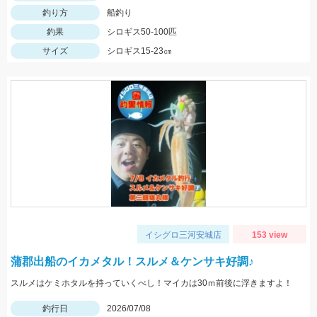
釣り方
船釣り
釣果
シロギス50-100匹
サイズ
シロギス15-23㎝
イシグロ三河安城店
153 view
蒲郡出船のイカメタル！スルメ＆ケンサキ好調♪
スルメはケミホタルを持っていくべし！マイカは30ｍ前後に浮きますよ！
釣行日
2026/07/08