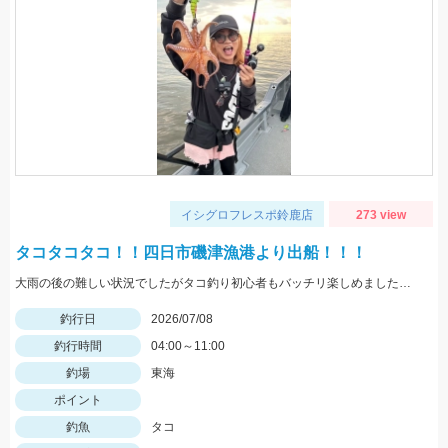
イシグロフレスポ鈴鹿店
273 view
タコタコタコ！！四日市磯津漁港より出船！！！
大雨の後の難しい状況でしたがタコ釣り初心者もバッチリ楽しめました！！
釣行日
2026/07/08
釣行時間
04:00～11:00
釣場
東海
ポイント
釣魚
タコ