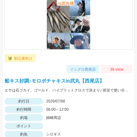
初心者向け
イシグロ西尾店
38 view
船キス好調♪モロポチャキスin武丸【西尾店】
エサは石ゴカイ、ゴールド、ハイブリットクロスで決まり♪ 状況で使い分けましょう♪
釣行日
2026/07/08
釣行時間
06:00～12:00
釣場
師崎周辺
ポイント
釣魚
シロギス