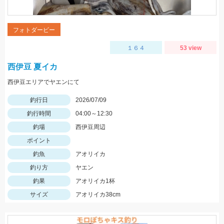
フォトダービー
１６４
53 view
西伊豆 夏イカ
西伊豆エリアでヤエンにて
釣行日
2026/07/09
釣行時間
04:00～12:30
釣場
西伊豆周辺
ポイント
釣魚
アオリイカ
釣り方
ヤエン
釣果
アオリイカ1杯
サイズ
アオリイカ38cm