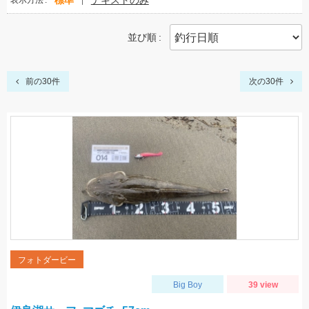
標準
テキストのみ
表示方法
並び順
前の30件
次の30件
フォトダービー
Big Boy
39 view