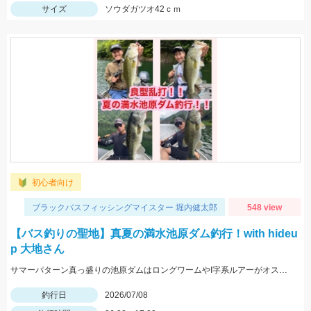
サイズ
ソウダガツオ42ｃｍ
初心者向け
ブラックバスフィッシングマイスター 堀内健太郎
548 view
【バス釣りの聖地】真夏の満水池原ダム釣行！with hideu
p 大地さん
サマーパターン真っ盛りの池原ダムはロングワームやI字系ルアーがオススメです！！
釣行日
2026/07/08