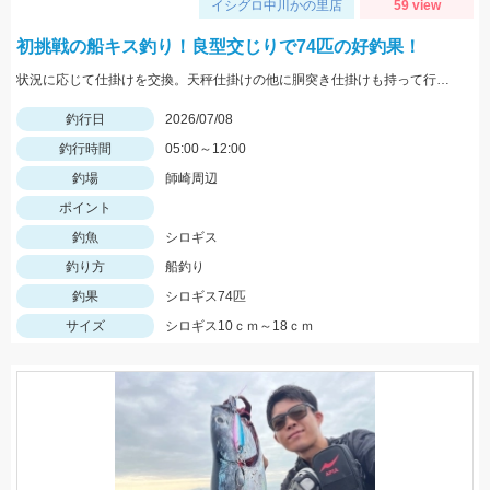
イシグロ中川かの里店
59 view
初挑戦の船キス釣り！良型交じりで74匹の好釣果！
状況に応じて仕掛けを交換。天秤仕掛けの他に胴突き仕掛けも持って行った方が釣果を伸ばせます
釣行日
2026/07/08
釣行時間
05:00～12:00
釣場
師崎周辺
ポイント
釣魚
シロギス
釣り方
船釣り
釣果
シロギス74匹
サイズ
シロギス10ｃｍ～18ｃｍ