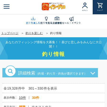
メ
イ
ショップ
ログイン
ン
コ
ン
釣りを楽しむ
釣りを知る
店舗情報
セール・イベント
テ
トップページ
釣りを楽しむ
釣り情報
ン
ツ
あなたのフィッシング情報を大募集！！喜びと悲しみをみんなに大公
に
開！！
移
釣り情報
動
詳細検索
（釣場・釣り方・釣魚が選択できます）
全
19,328
件中
301～330
件を表示
10件
30件
表示件数