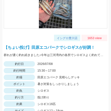
イシグロ豊川店
1653 view
【ちょい投げ】田原エコパークでシロギスが好調！
群れが濃く釣れ続きました♪今年は三河湾内の各所でシロギスよく釣れています。針は7号を使用！注目のハイブリッドクロスでの釣果でした。
釣行日
2026/07/08
釣行時間
15:30～17:00
釣場
田原エコパーク 見晴らしデッキ
ポイント
暑さ対策をしっかりしましょう
釣魚
シロギス
釣り方
投げ釣り
釣果
シロギス16匹
サイズ
シロギス12～18cm