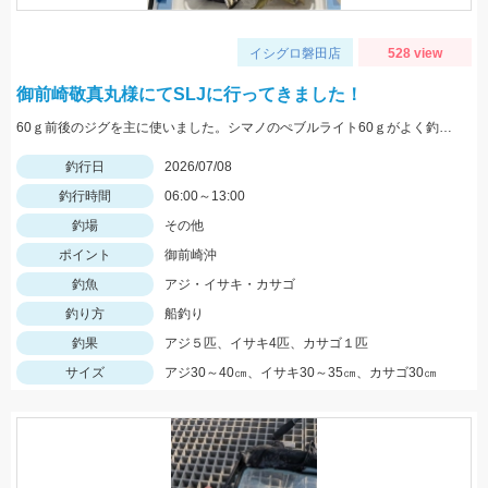
イシグロ磐田店
528 view
御前崎敬真丸様にてSLJに行ってきました！
60ｇ前後のジグを主に使いました。シマノのぺブルライト60ｇがよく釣れました。御前崎のジギングは敬真丸様がおススメです。
釣行日
2026/07/08
釣行時間
06:00～13:00
釣場
その他
ポイント
御前崎沖
釣魚
アジ・イサキ・カサゴ
釣り方
船釣り
釣果
アジ５匹、イサキ4匹、カサゴ１匹
サイズ
アジ30～40㎝、イサキ30～35㎝、カサゴ30㎝