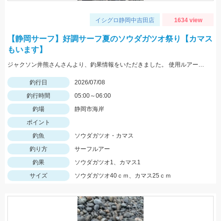
イシグロ静岡中吉田店
1634 view
【静岡サーフ】好調サーフ夏のソウダガツオ祭り【カマス
もいます】
ジャクソン井熊さんさんより、釣果情報をいただきました。 使用ルアーは ジグ：メタルエフェクトLC ミノー：アスリート105SSＰ
釣行日
2026/07/08
釣行時間
05:00～06:00
釣場
静岡市海岸
ポイント
釣魚
ソウダガツオ・カマス
釣り方
サーフルアー
釣果
ソウダガツオ1、カマス1
サイズ
ソウダガツオ40ｃｍ、カマス25ｃｍ