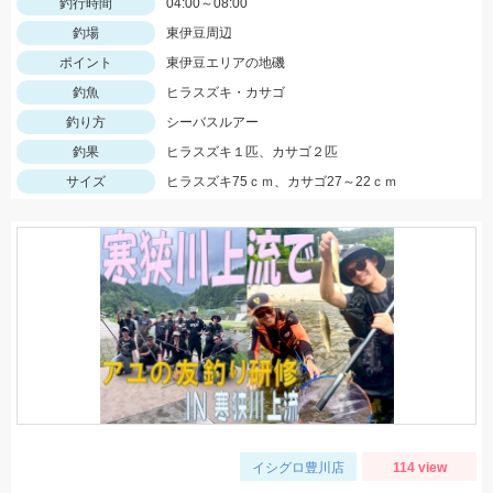
釣行時間
04:00～08:00
釣場
東伊豆周辺
ポイント
東伊豆エリアの地磯
釣魚
ヒラスズキ・カサゴ
釣り方
シーバスルアー
釣果
ヒラスズキ１匹、カサゴ２匹
サイズ
ヒラスズキ75ｃｍ、カサゴ27～22ｃｍ
イシグロ豊川店
114 view