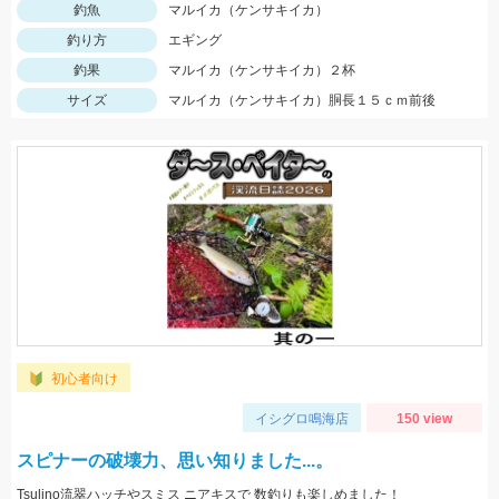
釣魚
マルイカ（ケンサキイカ）
釣り方
エギング
釣果
マルイカ（ケンサキイカ）２杯
サイズ
マルイカ（ケンサキイカ）胴長１５ｃｍ前後
初心者向け
イシグロ鳴海店
150 view
スピナーの破壊力、思い知りました...。
Tsulino流翠ハッチやスミス ニアキスで 数釣りも楽しめました！