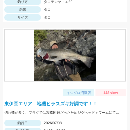
釣り方
タコテンヤ・エギ
釣果
タコ
サイズ
タコ
イシグロ沼津店
148 view
東伊豆エリア 地磯ヒラスズキ好調です！！
切れ藻が多く、プラグでは攻略困難だったためジグヘッド＋ワームにて。同行のお客様がジグでイサキもキャッチ！
釣行日
2026/07/08