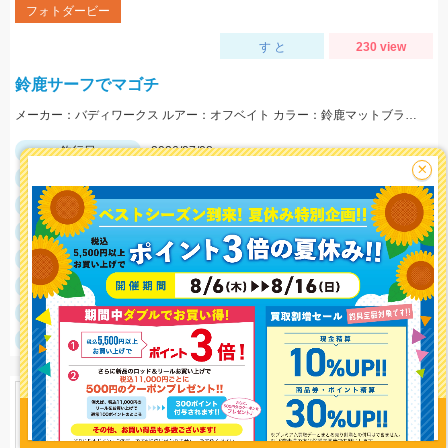
フォトダービー
す と
230 view
鈴鹿サーフでマゴチ
メーカー：バディワークス ルアー：オフベイト カラー：鈴鹿マットブラックグロー
釣行日
2026/07/08
×
釣行時間
20:30～04:00
釣場
鈴鹿周辺
ポイント
釣魚
マゴチ
釣り方
サーフルアー
釣果
マゴチ1匹
釣り情報を
投稿する
サイズ
マゴチ54cm