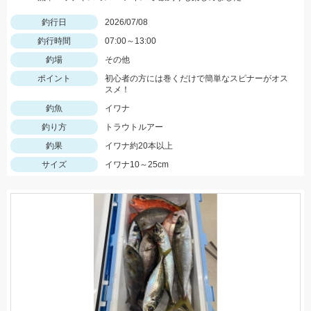
釣行日
2026/07/08
釣行時間
07:00～13:00
釣場
その他
ポイント
初心者の方には巻くだけで簡単なスピナーがオス
スメ！
釣魚
イワナ
釣り方
トラウトルアー
釣果
イワナ約20本以上
サイズ
イワナ10～25cm