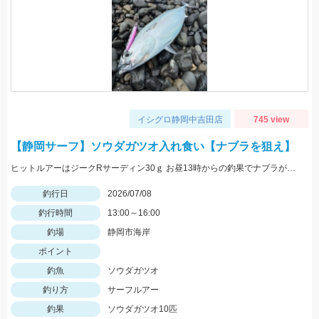
イシグロ静岡中吉田店
745 view
【静岡サーフ】ソウダガツオ入れ食い【ナブラを狙え】
ヒットルアーはジークRサーディン30ｇ お昼13時からの釣果でナブラが沸くと一投一匹でした。
釣行日
2026/07/08
釣行時間
13:00～16:00
釣場
静岡市海岸
ポイント
釣魚
ソウダガツオ
釣り方
サーフルアー
釣果
ソウダガツオ10匹