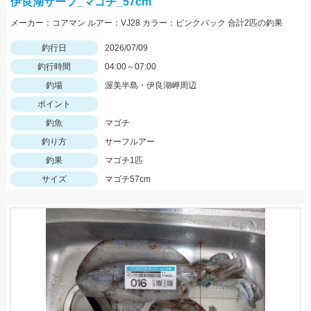
伊良湖サーフ_マゴチ_57cm
メーカー：コアマン ルアー：VJ28 カラー：ピンクバック 合計2匹の釣果
釣行日
2026/07/09
釣行時間
04:00～07:00
釣場
渥美半島・伊良湖岬周辺
ポイント
釣魚
マゴチ
釣り方
サーフルアー
釣果
マゴチ1匹
サイズ
マゴチ57cm