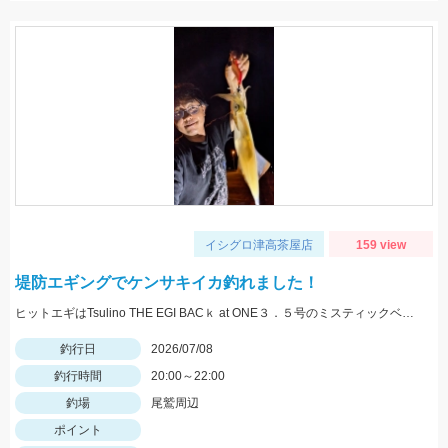
イシグロ津高茶屋店
159 view
堤防エギングでケンサキイカ釣れました！
ヒットエギはTsulino THE EGI BACｋ at ONE３．５号のミスティックベリー ヤマシタエギ王Ｋ３．５号のケイムライワシ。THE EGIは以前もケンサキイカの釣果を出しており、オススメエギです！
釣行日
2026/07/08
釣行時間
20:00～22:00
釣場
尾鷲周辺
ポイント