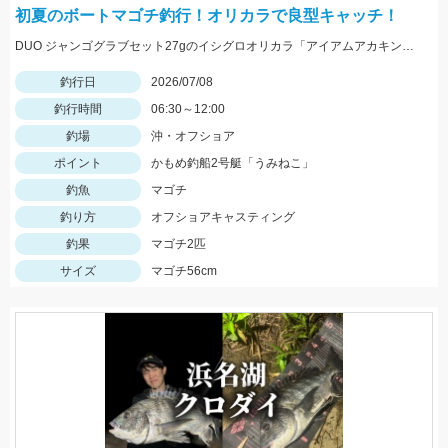
初夏のボートマゴチ釣行！オリカラで良型キャッチ！
DUO ジャンゴグラブセット27gのイシグロオリカラ「アイアムアカキン」で当日最大魚をキャッチ！
釣行日
2026/07/08
釣行時間
06:30～12:00
釣場
沖・オフショア
ポイント
かもめ釣船2号艇「うみねこ」
釣魚
マゴチ
釣り方
オフショアキャスティング
釣果
マゴチ2匹
サイズ
マゴチ56cm