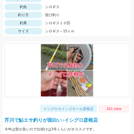
釣魚
シロギス
釣り方
投げ釣り
釣果
シロギス１０匹
サイズ
シロギス～15ｃｍ
イシグロカインズモール彦根店
261 view
芹川で鮎エサ釣りが面白い♪イシグロ彦根店
今年は型が良いので仕掛けは3号くらいがオススメです。