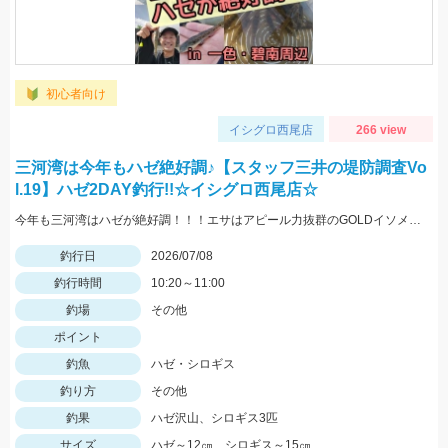
初心者向け
イシグロ西尾店
266 view
三河湾は今年もハゼ絶好調♪【スタッフ三井の堤防調査Vo
l.19】ハゼ2DAY釣行!!☆イシグロ西尾店☆
今年も三河湾はハゼが絶好調！！！エサはアピール力抜群のGOLDイソメ♪サイズはまだ10㎝以下のサイズも多いですが、アタリも多く楽しめます(*^^)v
釣行日
2026/07/08
釣行時間
10:20～11:00
釣場
その他
ポイント
釣魚
ハゼ・シロギス
釣り方
その他
釣果
ハゼ沢山、シロギス3匹
サイズ
ハゼ～12㎝、シロギス～15㎝