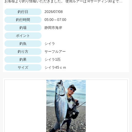
お客様より釣り情報いただきました。 使用ルアーは Rサーディン30ｇでした。
釣行日
2026/07/08
釣行時間
05:00～07:00
釣場
静岡市海岸
ポイント
釣魚
シイラ
釣り方
サーフルアー
釣果
シイラ1匹
サイズ
シイラ45ｃｍ