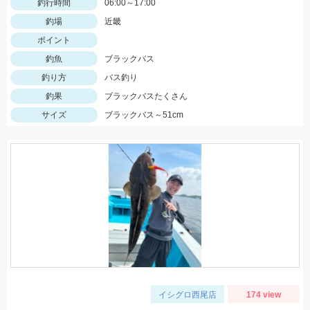
釣行時間
06:00～17:00
釣場
近畿
ポイント
釣魚
ブラックバス
釣り方
バス釣り
釣果
ブラックバスたくさん
サイズ
ブラックバス～51cm
イシグロ西尾店
174 view