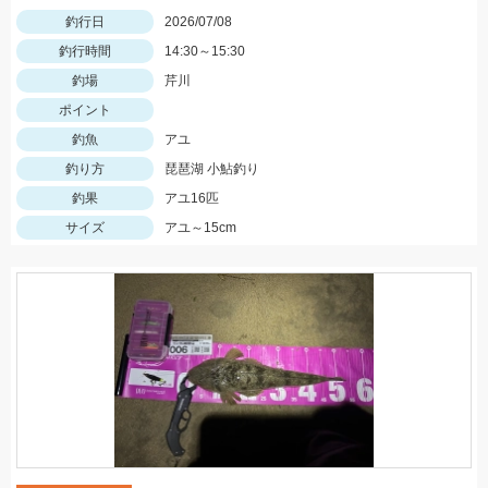
釣行日
2026/07/08
釣行時間
14:30～15:30
釣場
芹川
ポイント
釣魚
アユ
釣り方
琵琶湖 小鮎釣り
釣果
アユ16匹
サイズ
アユ～15cm