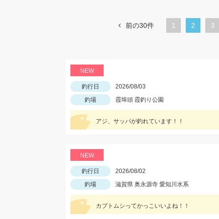
前の30件
1
カ
2
ペ
3
レ
ー
ン
ジ
ト
NEW
ペ
釣行日
2026/08/03
ー
釣場
霞埠頭 霞釣り公園
ジ
アジ、サッパが釣れています！！
NEW
釣行日
2026/08/02
釣場
滋賀県 奥永源寺 愛知川水系
カブトムシってかっこいいよね！！