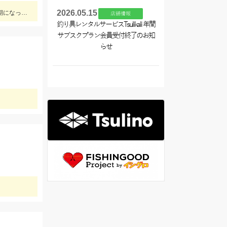
2026.05.15
ブルフラット3.8inの7ｇフリーリグでヒット!!フックは直リグフック、ラインはツリノフロロがオススメです!!カバー撃ちが熱い時期になってきましたよ♪
店舗情報
釣り具レンタルサービスTsulikali 年間
サブスクプラン会員受付終了のお知
らせ