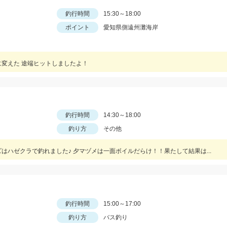
釣行時間
15:30～18:00
ポイント
愛知県側遠州灘海岸
に変えた 途端ヒットしましたよ！
釣行時間
14:30～18:00
釣り方
その他
はハゼクラで釣れました♪ 夕マヅメは一面ボイルだらけ！！果たして結果は...
釣行時間
15:00～17:00
釣り方
バス釣り