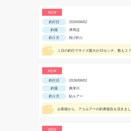
NEW
釣行日
2026/08/02
釣場
津周辺
釣り方
投げ釣り
NEW
釣行日
2026/08/02
釣場
興津川
釣り方
鮎ルアー
お客様から、アユルアーの釣果報告を頂きまし
NEW