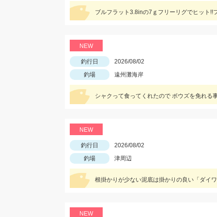
NEW
釣行日
2026/08/02
釣場
遠州灘海岸
シャクって食ってくれたので ボウズを免れる
NEW
釣行日
2026/08/02
釣場
津周辺
根掛かりが少ない泥底は掛かりの良い「ダイワ
NEW