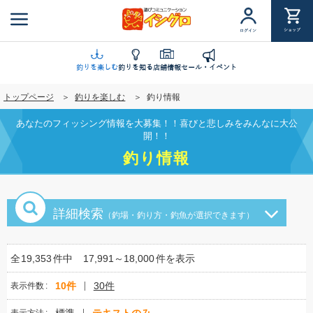
メ
イ
ショップ
ログイン
ン
コ
ン
釣りを楽しむ
釣りを知る
店舗情報
セール・イベント
テ
トップページ
釣りを楽しむ
釣り情報
ン
ツ
あなたのフィッシング情報を大募集！！喜びと悲しみをみんなに大公
に
開！！
移
釣り情報
動
詳細検索
（釣場・釣り方・釣魚が選択できます）
全
19,353
件中
17,991～18,000
件を表示
10件
30件
表示件数