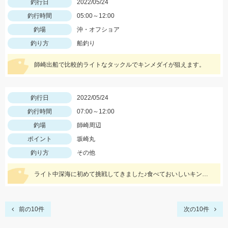
釣行日
2022/05/24
釣行時間
05:00～12:00
釣場
沖・オフショア
釣り方
船釣り
師崎出船で比較的ライトなタックルでキンメダイが狙えます。
釣行日
2022/05/24
釣行時間
07:00～12:00
釣場
師崎周辺
ポイント
坂崎丸
釣り方
その他
ライト中深海に初めて挑戦してきました♪食べておいしいキンメを釣ってみてはいかがでしょうか？ 水深300～400ｍで仕掛けは5～8本針のライト中深海用胴突き仕掛けに250号のオモリを使用しました
前の10件
次の10件