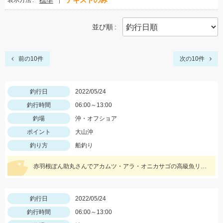
標準
テキストのみ
表示方法
並び順
前の10件
次の10件
釣行日
2022/05/24
釣行時間
06:00～13:00
釣場
沖・オフショア
ポイント
大山沖
釣り方
船釣り
赤羽根ぽん助丸さんでアカムツ・アラ・オニカサゴの高級魚リレーに行ってきました。下潮が動かず苦戦しましたがオニカサゴGETです
釣行日
2022/05/24
釣行時間
06:00～13:00