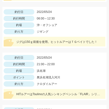
釣行日
2022/05/24
釣行時間
06:00～12:30
釣場
沖・オフショア
釣り方
ジギング
ジグは150ｇ前後を使用。ヒットルアーはＴＧベイトでした！
釣行日
2022/05/24
釣行時間
21:00～22:00
釣場
浜名湖
ポイント
奥浜名湖流入河川
釣り方
クロダイルアー
HITルアーはTsulinoの人気シンキングペンシル「FLAIR」シリーズ。