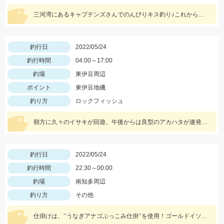
三河湾にあるキャプテンズさんでのんびりキス釣り♪これからが楽しみですね♪
釣行日
2022/05/24
釣行時間
04:00～17:00
釣場
東伊豆周辺
ポイント
東伊豆地磯
釣り方
ロックフィッシュ
朝方に久々のイサキが回遊。午後からは良型のアカハタが連発しました。
釣行日
2022/05/24
釣行時間
22:30～00:00
釣場
南知多周辺
釣り方
その他
仕掛けは、‘‘うなぎアナゴぶっこみ仕掛‘‘を使用！ゴールドイソメや青イソメの房掛けがオススメ‼