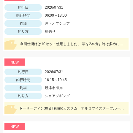
釣行日
2026/07/31
釣行時間
06:00～13:00
釣場
沖・オフショア
釣り方
船釣り
今回仕掛けは10セット使用しました。 竿を2本出す時は多めに準備しましょう！
NEW
釣行日
2026/07/31
釣行時間
16:15～19:45
釣場
焼津市海岸
釣り方
ショアジギング
Rーサーディン30ｇTsulinoカスタム アルミマイスターブルーにヒット！マズメにはアカキンカラーも有効です！
NEW