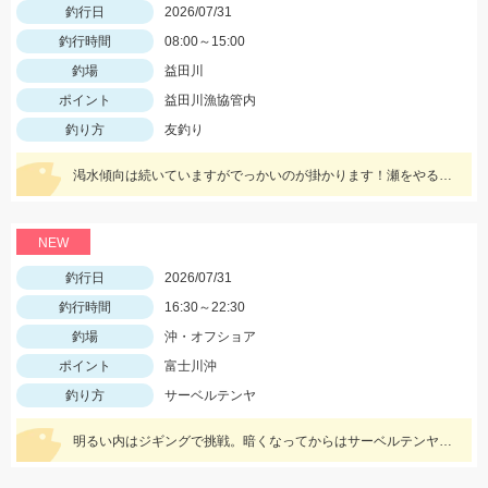
釣行日
2026/07/31
釣行時間
08:00～15:00
釣場
益田川
ポイント
益田川漁協管内
釣り方
友釣り
渇水傾向は続いていますがでっかいのが掛かります！瀬をやるなら8号イカリかヤナギがあった方が良いかもしれません！三河安城店岩﨑釣行
NEW
釣行日
2026/07/31
釣行時間
16:30～22:30
釣場
沖・オフショア
ポイント
富士川沖
釣り方
サーベルテンヤ
明るい内はジギングで挑戦。暗くなってからはサーベルテンヤで挑みました！！ この日は食いが渋いようでポツポツでしたが、F2～F3タチウオは結構な数がいる様子で今後に期待です！！