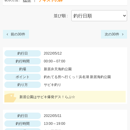
標準
テキストのみ
表示方法
並び順
前の30件
次の30件
釣行日
2022/05/12
釣行時間
00:00～07:00
釣場
新居弁天海釣公園
ポイント
釣れてる所へ行くっ！浜名湖 新居海釣公園
釣り方
サビキ釣り
新居公園はサビキ爆発デス！らぶ☆
釣行日
2022/05/11
釣行時間
13:00～19:00