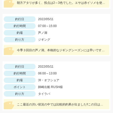
朝方アタリが多く、投点は2～3色でした。エサは赤イソメを使用。
釣行日
2022/05/11
釣行時間
07:00～15:00
釣場
芦ノ湖
釣り方
ジギング
今季３回目の芦ノ湖。本格的なジギングシーズンには早いですが、サクラマス狙いで１人釣行。
釣行日
2022/05/11
釣行時間
06:00～13:00
釣場
沖・オフショア
ポイント
師崎出船 RUSH様
釣り方
タイラバ
ここ最近の渋い状況の中では比較的釣果が出ました!!この日は底ベタ狙いでローギヤリールでじっくり巻くのが吉でした。