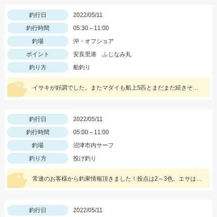
釣行日
2022/05/11
釣行時間
05:30～11:00
釣場
沖・オフショア
ポイント
安良里港 ふじなみ丸
釣り方
船釣り
イサキが好調でした。またマダイも船上5匹とまだまだ続きそうです。マダイなら12ｍのハリス、イサキなら5ｍハリスに2本針が効果絶大でした。
釣行日
2022/05/11
釣行時間
05:00～11:00
釣場
沼津市内サーフ
釣り方
投げ釣り
常連のお客様から釣果情報頂きました！投点は2～3色。エサは赤イソメを使用。
釣行日
2022/05/11