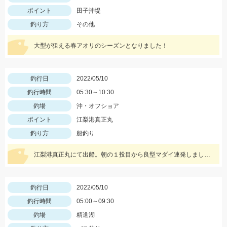
ポイント
田子沖堤
釣り方
その他
大型が狙える春アオリのシーズンとなりました！
釣行日
2022/05/10
釣行時間
05:30～10:30
釣場
沖・オフショア
ポイント
江梨港真正丸
釣り方
船釣り
江梨港真正丸にて出船。朝の１投目から良型マダイ連発しました！ハリスは4号10ｍを使用。針はチヌ針３号でひかり玉レッド2号を使いました！
釣行日
2022/05/10
釣行時間
05:00～09:30
釣場
精進湖