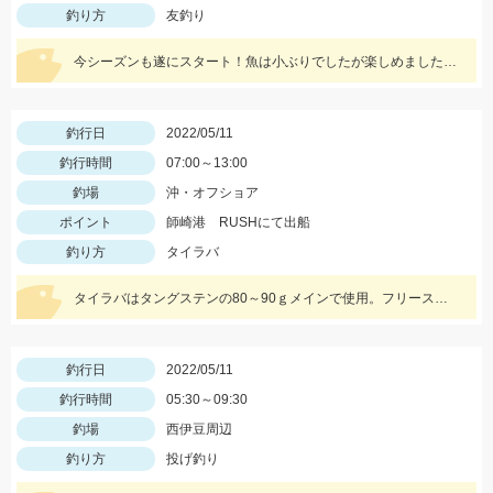
釣り方
友釣り
今シーズンも遂にスタート！魚は小ぶりでしたが楽しめました！大樹寺店岩崎釣行
釣行日
2022/05/11
釣行時間
07:00～13:00
釣場
沖・オフショア
ポイント
師崎港 RUSHにて出船
釣り方
タイラバ
タイラバはタングステンの80～90ｇメインで使用。フリースライドタングステンの反応◎ボトムを丁寧に探ることがキモでした。
釣行日
2022/05/11
釣行時間
05:30～09:30
釣場
西伊豆周辺
釣り方
投げ釣り