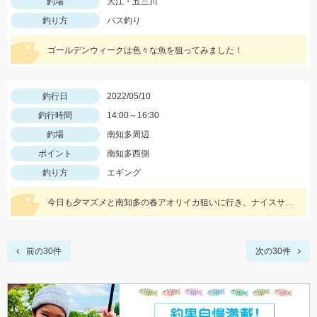
釣場
大江・五三川
釣り方
バス釣り
ゴールデンウィークは色々な魚を狙ってみました！
釣行日
2022/05/10
釣行時間
14:00～16:30
釣場
南知多周辺
ポイント
南知多西側
釣り方
エギング
今日も夕マズメと南知多の春アオリイカ狙いに行き、ナイスサイズのアオリイカに出会えました‼️
前の30件
次の30件