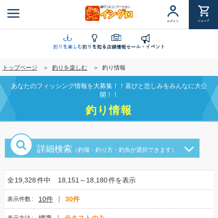
メ
イ
ショップ
ログイン
ン
コ
ン
釣りを楽しむ
釣りを知る
店舗情報
セール・イベント
テ
トップページ
釣りを楽しむ
釣り情報
ン
ツ
あなたのフィッシング情報を大募集！！喜びと悲しみをみんなに大公
に
開！！
移
釣り情報
動
詳細検索
（釣場・釣り方・釣魚が選択できます）
全
19,328
件中
18,151～18,180
件を表示
10件
30件
表示件数