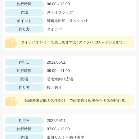
釣行時間
06:00～13:00
釣場
沖・オフショア
ポイント
師崎港出船 ラッシュ様
釣り方
タイラバ
タイラバオンリーで楽しめますよ♪タイラバは60～150ｇまで幅広くお持ちください！ タイラバはタングステン製のものが船長もおすすめしていました♪
釣行日
2022/05/11
釣行時間
09:00～11:00
釣場
碧南海釣り広場
釣り方
投げ釣り
「師崎沖限定船キス仕掛け」で碧南釣り広場からキスが釣れる！師崎でも船でもないけどとっても使いやすい！
釣行日
2022/05/11
釣行時間
07:00～12:00
釣場
常滑りんくう釣り護岸