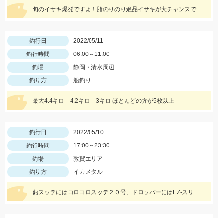
旬のイサキ爆発ですよ！脂のりのり絶品イサキが大チャンスですね。是非どうぞ！
釣行日
2022/05/11
釣行時間
06:00～11:00
釣場
静岡・清水周辺
釣り方
船釣り
最大4.4キロ 4.2キロ 3キロ ほとんどの方が5枚以上
釣行日
2022/05/10
釣行時間
17:00～23:30
釣場
敦賀エリア
釣り方
イカメタル
鉛スッテにはコロコロスッテ２０号、ドロッパーにはEZ-スリム、スイスイドロッパーをメインに使用しました。