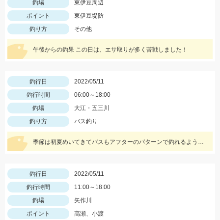
釣場
東伊豆周辺
ポイント
東伊豆堤防
釣り方
その他
午後からの釣果 この日は、エサ取りが多く苦戦しました！
釣行日
2022/05/11
釣行時間
06:00～18:00
釣場
大江・五三川
釣り方
バス釣り
季節は初夏めいてきてバスもアフターのパターンで釣れるようになってきました！この時期の鉄板はエビパターン！ヤマセンコ―や沈み蟲、MPSのノーシンカーが効果バツグンですよ！
釣行日
2022/05/11
釣行時間
11:00～18:00
釣場
矢作川
ポイント
高瀬、小渡