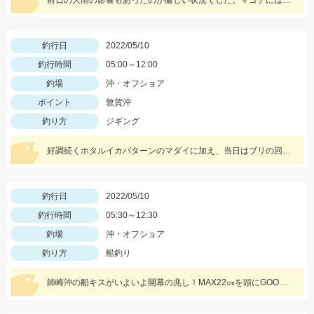
前日の大雨の影響もあったのか厳しい状況でした。マゴチには、一誠キャラメルシャッドが使いやすくオススメ！
釣行日
2022/05/10
釣行時間
05:00～12:00
釣場
沖・オフショア
ポイント
敦賀沖
釣り方
ジギング
好調続くホタルイカパターンのマダイに加え、当日はブリの回遊もあり大爆釣!! 迷ってる場合じゃないですよ(笑) 行くなら今しかない!!
釣行日
2022/05/10
釣行時間
05:30～12:30
釣場
沖・オフショア
釣り方
船釣り
師崎沖の船キスがいよいよ開幕の兆し！MAX22㎝を頭にGOODコンディションのシロギスが釣れ始めました♪