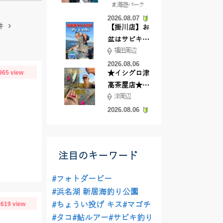
ま海遊パーク
根店
2026.08.07
件
【掛川店】お
盆はサビキ釣
福田周辺
りいきません
か?
2026.08.06
965 view
★イシグロ津
高茶屋店★津
津周辺
近郊ハゼ釣れ
てます！
2026.08.06
注目のキーワード
#フォトダービー
#浜名湖 新居海釣り公園
619 view
#ちょうい投げ キス
#マゴチ
#タコ
#鮎ルアー
#サビキ釣り