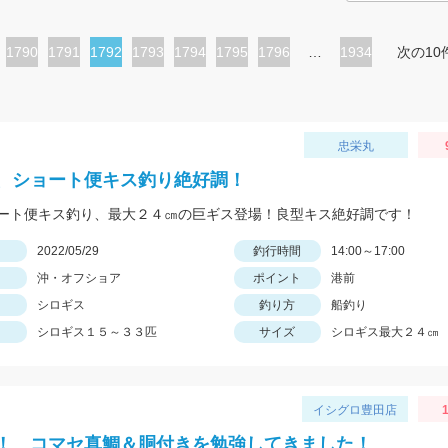
ペ
1790
ペ
1791
カ
1792
ペ
1793
ペ
1794
ペ
1795
ペ
1796
…
1934
次の10
ー
ー
レ
ー
ー
ー
ー
ジ
ジ
ン
ジ
ジ
ジ
ジ
ト
忠栄丸
ペ
、ショート便キス釣り絶好調！
ー
ート便キス釣り、最大２４㎝の巨ギス登場！良型キス絶好調です！
ジ
日
2022/05/29
釣行時間
14:00～17:00
沖・オフショア
ポイント
港前
シロギス
釣り方
船釣り
シロギス１５～３３匹
サイズ
シロギス最大２４㎝
イシグロ豊田店
1
！ コマセ真鯛＆胴付きを勉強してきました！