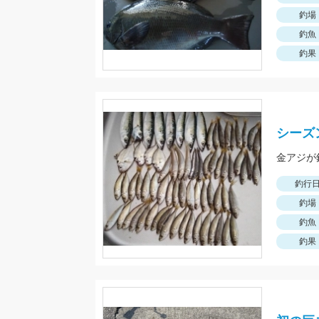
釣場
釣魚
釣果
シーズ
金アジが
釣行
釣場
釣魚
釣果