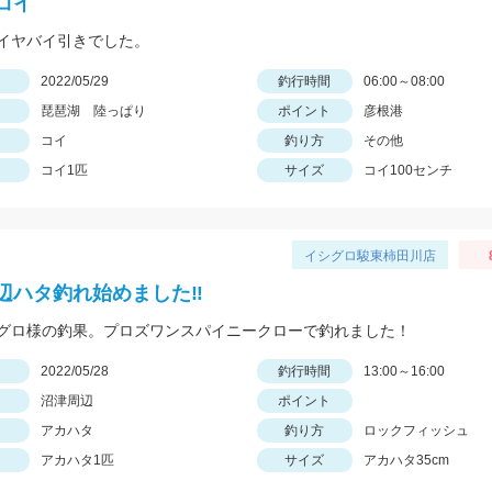
コイ
イヤバイ引きでした。
日
2022/05/29
釣行時間
06:00～08:00
琵琶湖 陸っぱり
ポイント
彦根港
コイ
釣り方
その他
コイ1匹
サイズ
コイ100センチ
イシグロ駿東柿田川店
辺ハタ釣れ始めました‼
グロ様の釣果。プロズワンスパイニークローで釣れました！
日
2022/05/28
釣行時間
13:00～16:00
沼津周辺
ポイント
アカハタ
釣り方
ロックフィッシュ
アカハタ1匹
サイズ
アカハタ35cm