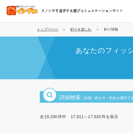
メ
イ
タノシサを追求する遊びコミュニケーションサイト
ン
コ
ン
トップページ
釣りを楽しむ
釣り情報
テ
ン
あなたのフィッ
ツ
に
移
動
詳細検索
（釣場・釣り方・釣魚が選択で
全
19,336
件中
17,911～17,920
件を表示