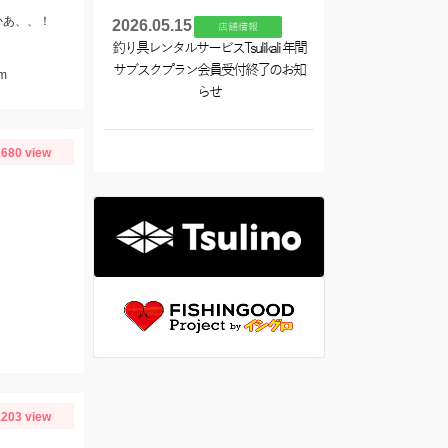
かあ、、！
2026.05.15
店舗情報
釣り具レンタルサービスTsulikali 年間
サブスクプラン会員受付終了のお知
m
らせ
680 view
203 view