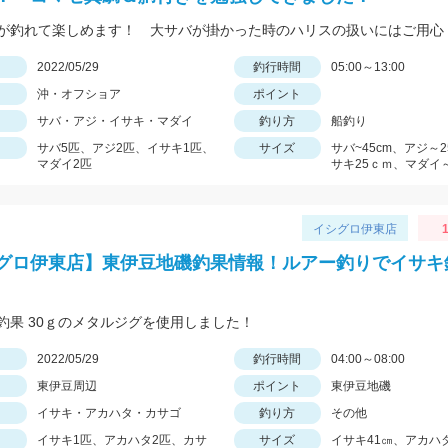
が釣れて楽しめます！ 大サバが掛かった時のハリスの扱いにはご用心
日
2022/05/29
釣行時間
05:00～13:00
沖・オフショア
ポイント
サバ・アジ・イサキ・マダイ
釣り方
船釣り
サバ5匹、アジ2匹、イサキ1匹、
サイズ
サバ~45cm、アジ～
マダイ2匹
サキ25ｃｍ、マダイ～
イシグロ伊東店
1
グロ伊東店】東伊豆地磯釣果情報！ルアー釣りでイサキ
釣果 30ｇのメタルジグを使用しました！
日
2022/05/29
釣行時間
04:00～08:00
東伊豆周辺
ポイント
東伊豆地磯
イサキ・アカハタ・カサゴ
釣り方
その他
イサキ1匹、アカハタ2匹、カサ
サイズ
イサキ41㎝、アカハタ