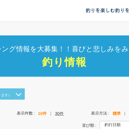
釣りを楽しむ
釣り
シング情報を大募集！！喜びと悲しみをみ
釣り情報
きます）
表示件数
表示方法
10件
30件
標準
並び順