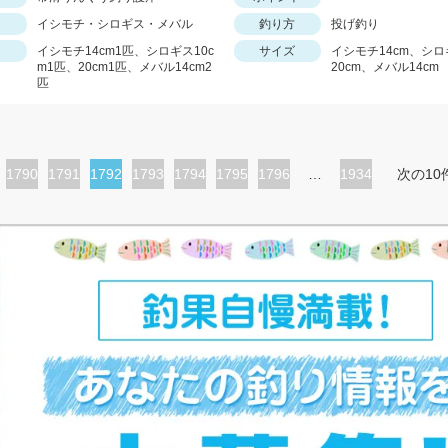
イシモチ・シロギス・メバル
釣り方
投げ釣り
イシモチ14cm1匹、シロギス10c
サイズ
イシモチ14cm、シロ
m1匹、20cm1匹、メバル14cm2
20cm、メバル14cm
匹
ペ
1790
ペ
1791
カ
1792
ペ
1793
ペ
1794
ペ
1795
ペ
1796
…
1934
次の10
ー
ー
レ
ー
ー
ー
ー
ジ
ジ
ン
ジ
ジ
ジ
ジ
ト
ペ
ー
ジ