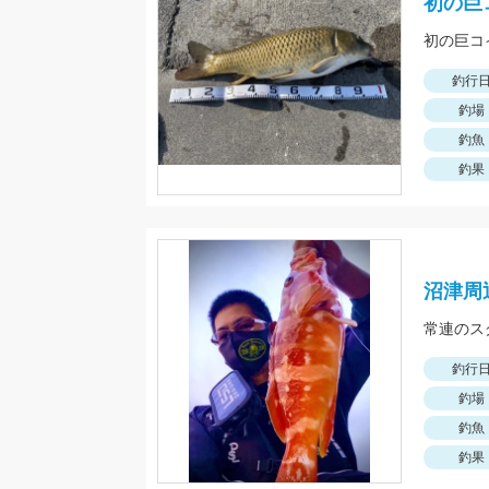
初の巨
初の巨コ
釣行
釣場
釣魚
釣果
沼津周
常連のス
釣行
釣場
釣魚
釣果