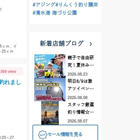
#アジング
#りんくう釣り護岸
！
#清水港 海づり公園
新着店舗ブログ
25ｃｍ、イ
25ｃｍ
親子で自由研
究！夏休みに
360 view
釣りデビュー
2026.08.23
釣れまし
明日8/9は激
アツイベント
日！！！～オ
2026.08.08
ーダー偏光グ
スタッフ厳選
ラス受注会～
釣り情報☆彡
連休は何釣り
2026.08.07
に行こう
セール情報を見る
♪【イシグロ
20～27