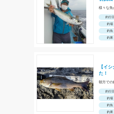
様々な魚
釣行
釣場
釣魚
釣果
【イシ
た！
朝方での
釣行
釣場
釣魚
釣果