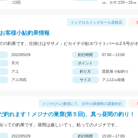
ゴ2匹
㎝、カサゴ20～25㎝
イシグロカインズモール彦根店
1
 お客様小鮎釣果情報
日
2022/05/29
釣行時間
07:00～13:00
芹川
ポイント
アユ
釣り方
琵琶湖 小鮎釣り
アユ35匹
サイズ
アユ12㎝前後
メジナ(グレ)巣窟にて、日中の満潮時の調査釣行
だ釣れます！メジナの巣窟(第５回)、真っ昼間の釣り！
粘っての釣果です。昼間は厳しいでぅ。粘ってのメジナです。
日
2022/05/29
釣行時間
15:00～17:00