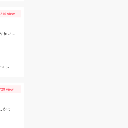
210 view
47ｍｍのシンキングミノーを使用しての釣果。魚の動きが活発で「瀬」での釣果が多い状況でした。
20㎝
729 view
シロギス狙いで初めて行きましたが、朝マヅメあたりからヒット、色々釣れて楽しかったです。