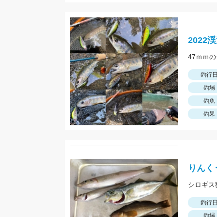
202
釣行
釣場
釣魚
釣果
りんく
釣行
釣場