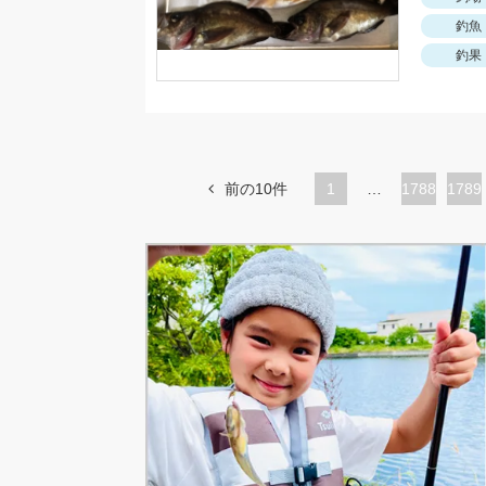
釣魚
釣果
前の10件
1
…
ペ
1788
ペ
1789
ー
ー
ジ
ジ