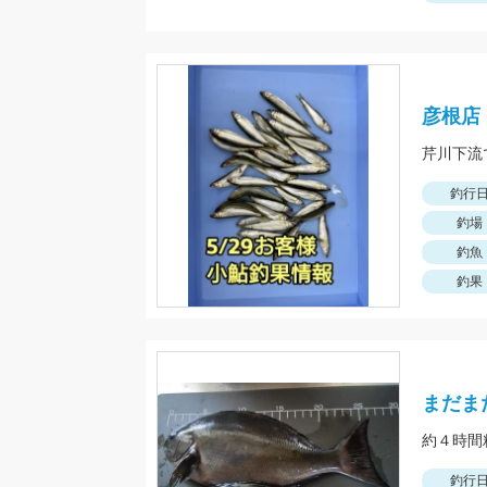
彦根店
釣行
釣場
釣魚
釣果
まだま
約４時間
釣行