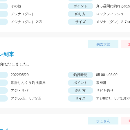
その他
ポイント
真っ昼間に釣れるの
メジナ（グレ）
釣り方
ロックフィッシュ
メジナ（グレ）２匹
サイズ
メジナ（グレ）２７c
釣吉太郎
2
ン到来
釣れだしました。
日
2022/05/29
釣行時間
05:00～08:00
常滑りんくう釣り護岸
ポイント
常滑港
アジ・サバ
釣り方
サビキ釣り
アジ55匹、サバ7匹
サイズ
アジ8ｾﾝﾁ、サバ13ｾﾝﾁ
ひこさん
1