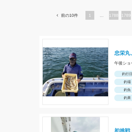
前の10件
1
…
ペ
1788
ペ
1789
ー
ー
ジ
ジ
忠栄丸
午後ショ
釣行
釣場
釣魚
釣果
初挑戦