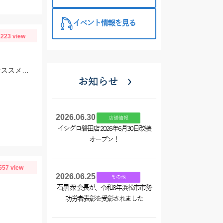
西尾店】
イベント情報を見る
223 view
芹川下流での釣果です。仕掛けはササメ：ピカイチ小鮎ホワイトパール2.5号がオススメです！
お知らせ
2026.06.30
店舗情報
イシグロ磐田店 2026年6月30日改装
オープン！
557 view
2026.06.25
その他
石黒 衆 会長が、令和8年浜松市市勢
功労者表彰を受彰されました