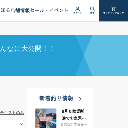
を知る
店舗情報
セール・イベント
ログイン
検索
オンラインショップ
んなに大公開！！
新着釣り情報
8月も敦賀新
テキストのみ
港でお魚沢山
敦賀新港 まるや
♪ イシグロ彦