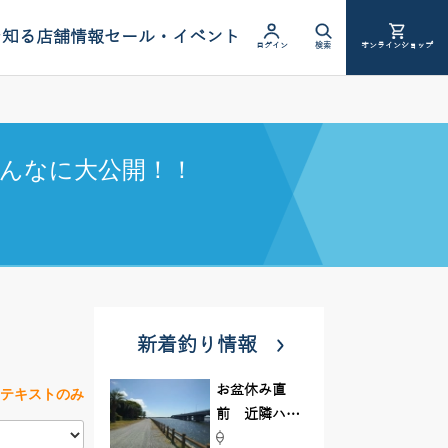
を知る
店舗情報
セール・イベント
ログイン
検索
オンラインショップ
んなに大公開！！
新着釣り情報
お盆休み直
テキストのみ
前 近隣ハゼ
釣り場調査し