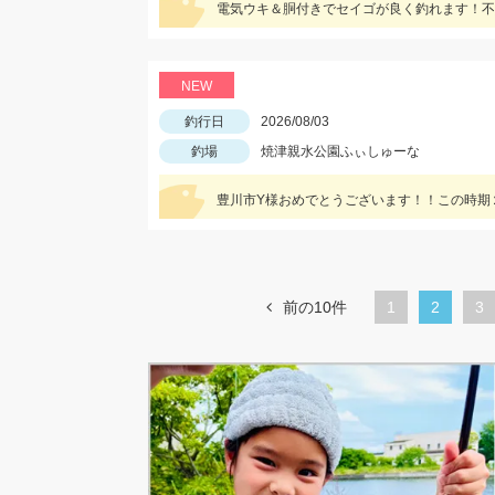
電気ウキ＆胴付きでセイゴが良く釣れます！不
NEW
釣行日
2026/08/03
釣場
焼津親水公園ふぃしゅーな
前の10件
1
カ
2
ペ
3
レ
ー
ン
ジ
ト
ペ
ー