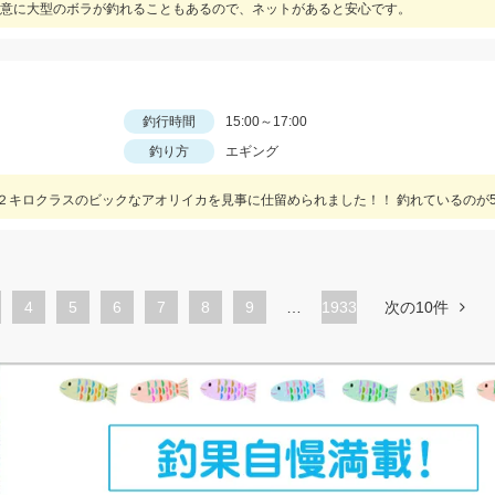
意に大型のボラが釣れることもあるので、ネットがあると安心です。
釣行時間
15:00～17:00
釣り方
エギング
ペ
4
ペ
5
ペ
6
ペ
7
ペ
8
ペ
9
…
1933
次の10件
ー
ー
ー
ー
ー
ー
ジ
ジ
ジ
ジ
ジ
ジ