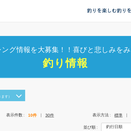
釣りを楽しむ
釣り
シング情報を大募集！！喜びと悲しみをみ
釣り情報
きます）
表示件数
表示方法
10件
30件
標準
並び順