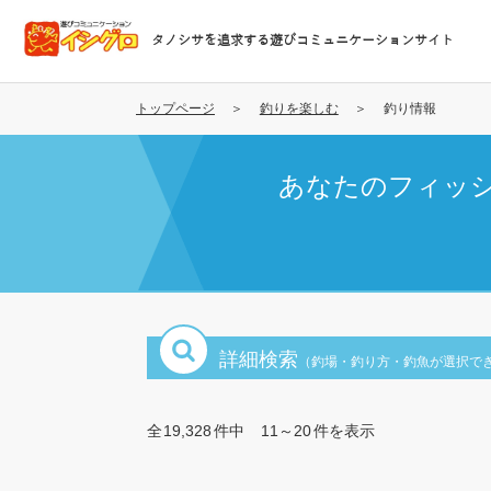
メ
イ
タノシサを追求する遊びコミュニケーションサイト
ン
コ
ン
トップページ
釣りを楽しむ
釣り情報
テ
ン
あなたのフィッ
ツ
に
移
動
詳細検索
（釣場・釣り方・釣魚が選択で
全
19,328
件中
11～20
件を表示