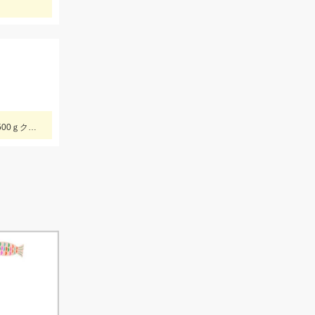
豊川市Y様おめでとうございます！！この時期２キロクラスのビックなアオリイカを見事に仕留められました！！ 釣れているのが500ｇクラスの情報だったので、ヒットした瞬間はエイかと思ったそうです。