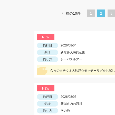
前の10件
1
カ
2
ペ
3
レ
ー
ン
ジ
ト
NEW
ペ
釣行日
2026/08/04
ー
釣場
新居弁天海釣公園
釣り方
シーバスルアー
ジ
久々のタチウオ大歓迎☆モッチーリグをお試し
NEW
釣行日
2026/08/03
釣場
新城市内の河川
釣り方
その他