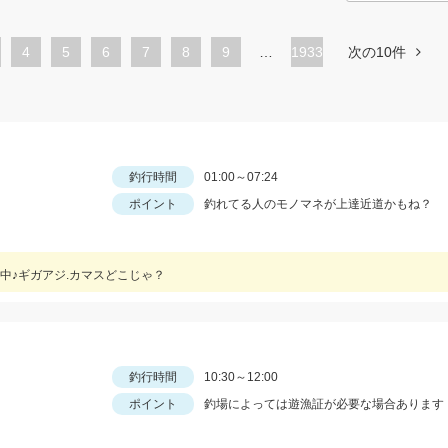
ペ
4
ペ
5
ペ
6
ペ
7
ペ
8
ペ
9
…
1933
次の10件
ー
ー
ー
ー
ー
ー
ジ
ジ
ジ
ジ
ジ
ジ
釣行時間
01:00～07:24
ポイント
釣れてる人のモノマネが上達近道かもね？
中♪ギガアジ.カマスどこじゃ？
釣行時間
10:30～12:00
ポイント
釣場によっては遊漁証が必要な場合あります