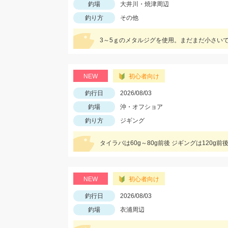
釣場
大井川・焼津周辺
釣り方
その他
3～5ｇのメタルジグを使用。まだまだ小さい
NEW
初心者向け
釣行日
2026/08/03
釣場
沖・オフショア
釣り方
ジギング
タイラバは60g～80g前後 ジギングは120g前
NEW
初心者向け
釣行日
2026/08/03
釣場
衣浦周辺