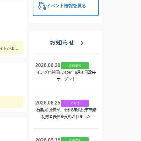
イベント情報を見る
お知らせ
ヒットルアーはブルーブルー イネムン60！引き波を立てながらゆっくり水面をタダ巻き。単発でしたがバシュッと気持ちよくバイトが出ました☆
2026.06.30
店舗情報
イシグロ磐田店 2026年6月30日改装
オープン！
2026.06.25
その他
石黒 衆 会長が、令和8年浜松市市勢
功労者表彰を受彰されました
2026.05.15
店舗情報