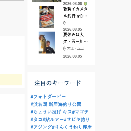
2026.08.06
てきました
敦賀イカメタ
ル釣行in竹宝
丸様 釣り方で
2026.08.05
釣果が激変！
夏休みは大
竿頭を取った
江・五三川で
パターンと
大江・五三川
バスフィッシ
は？
ング♪
2026.08.05
注目のキーワード
#フォトダービー
#浜名湖 新居海釣り公園
#ちょうい投げ キス
#マゴチ
#タコ
#鮎ルアー
#サビキ釣り
#アジング
#りんくう釣り護岸