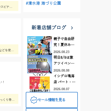
#清水港 海づり公園
最近マイブームの「チャビング」で川の小魚狙い。綺麗なオイカワが飛び出しました♪途中からはブラックバスの子供がスプーンやスピナーに連続ヒットしてきました。
新着店舗ブログ
親子で自由研
究！夏休みに
アジの群れが回遊してきたタイミングで一気に釣れました！当日は、のべ竿と豆アジマッチ・スピード餌つけ器仕掛・生アミエビなどを使用しました。
釣りデビュー
2026.08.23
明日8/9は激
アツイベント
日！！！～オ
2026.08.08
ーダー偏光グ
イシグロ鳴海
ラス受注会～
い！
店 パート・ア
ルバイトスタ
2026.08.07
ッフまだまだ
セール情報を見る
ヒットルアーはDUOのクラクラ。浜名湖では岸際にハゼがたくさん群れているのが見えます。ハゼ用のルアーを底に当てながらゆっくり巻くだけ！ハゼがたくさんアタックしてきて面白いです。
募集中！