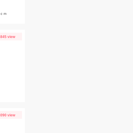
5ｃｍ
845 view
090 view