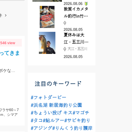
2026.08.06
てきました
敦賀イカメタ
件
ル釣行in竹宝
丸様 釣り方で
2026.08.05
釣果が激変！
夏休みは大
竿頭を取った
江・五三川で
546 view
パターンと
大江・五三川
バスフィッシ
は？
ってきま
ング♪
2026.08.05
脈釣り、浮き釣り、泳がせ釣りなどでの釣果。真鯛は団子エサやむきエビ、冷凍ボケなどに好反応。青物はキビナゴや鰹のハラモなどでヒット。
注目のキーワード
#フォトダービー
#浜名湖 新居海釣り公園
ワラサ60～7
#ちょうい投げ キス
#マゴチ
ｃｍ、シマア
#タコ
#鮎ルアー
#サビキ釣り
#アジング
#りんくう釣り護岸