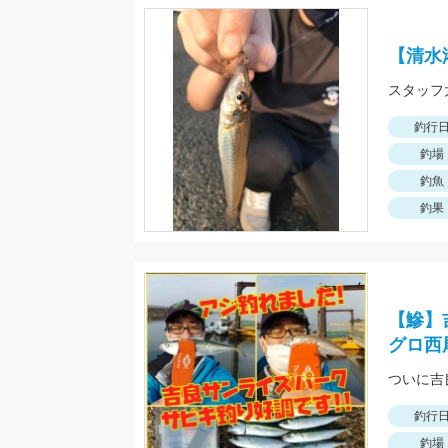
【清水
釣行
釣場
釣魚
釣果
【鰺】
グロ西
釣行
釣場