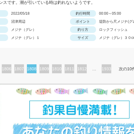
ンスです。潮が引いている時は釣れないようです。
日
2022/05/18
釣行時間
00:00～05:00
沼津周辺
ポイント
堤防から尺メジナ(グ
メジナ（グレ）
釣り方
ロックフィッシュ
メジナ（グレ）１
サイズ
メジナ（グレ）３０c
ペ
1806
ペ
1807
カ
1808
ペ
1809
ペ
1810
ペ
1811
ペ
1812
…
1933
次の10
ー
ー
レ
ー
ー
ー
ー
ジ
ジ
ン
ジ
ジ
ジ
ジ
ト
ペ
ー
ジ