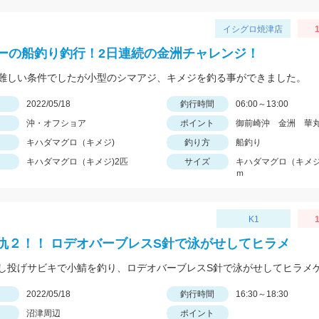
イシグロ焼津店
1
ーの船釣り釣行！2日連続の金洲チャレンジ！
難しい条件でしたが小型のシマアジ、キメジを釣る事ができました。
日
2022/05/18
釣行時間
06:00～13:00
沖・オフショア
ポイント
御前崎沖 金洲 華
キハダマグロ（キメジ)
釣り方
船釣り
キハダマグロ（キメジ)2匹
サイズ
キハダマグロ（キメジ)
ｍ
K1
1
仇２！！ ロデオバーブレスS針で泳がせしてヒラメ
し投げサビキで小鯖を釣り、ロデオバーブレスS針で泳がせしてヒラメ
日
2022/05/18
釣行時間
16:30～18:30
沼津周辺
ポイント