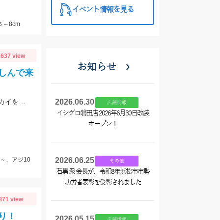
イベント情報を見る
６～8cm
637 view
お知らせ
しんで来
藻草が多く根掛かりもある為、予備の仕掛けは持って行きましょう。エサは石ゴカイを使用しました。
2026.06.30
店舗情報
イシグロ磐田店 2026年6月30日改装
オープン！
～、アジ10
2026.06.25
その他
石黒 衆 会長が、令和8年浜松市市勢
功労者表彰を受彰されました
871 view
り！
2026.05.15
店舗情報