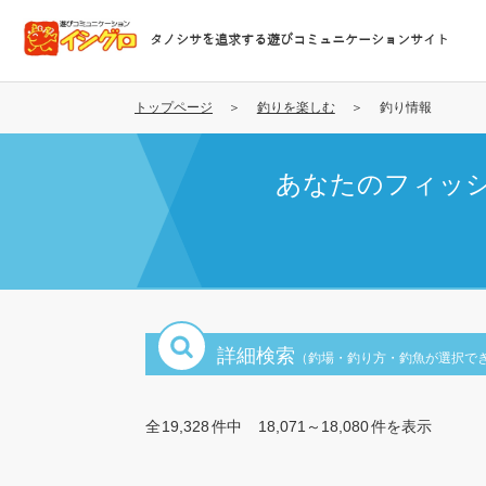
メ
イ
タノシサを追求する遊びコミュニケーションサイト
ン
コ
ン
トップページ
釣りを楽しむ
釣り情報
テ
ン
あなたのフィッ
ツ
に
移
動
詳細検索
（釣場・釣り方・釣魚が選択で
全
19,328
件中
18,071～18,080
件を表示