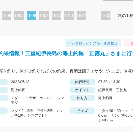
ペ
1806
ペ
1807
カ
1808
ペ
1809
ペ
1810
ペ
1811
ペ
1812
…
1933
次の10
ー
ー
レ
ー
ー
ー
ー
ジ
ジ
ン
ジ
ジ
ジ
ジ
ト
イシグロカインズモール彦根店
1
ペ
釣果情報！三重紀伊長島の海上釣堀「正徳丸」さまに行
ー
ジ
日
2022/05/18
釣行時間
07:30～13:30
海上釣堀
ポイント
紀伊長島 正徳丸
マダイ・ワラサ・カンパチ・シマ
釣り方
海上釣堀
アジ
マダイ2～5匹、ワラサ2匹、カン
サイズ
マダイ40～50ｃｍ、
パチ1匹、シマアジ1匹
0ｃｍ、カンパチ65
ジ40ｃｍ