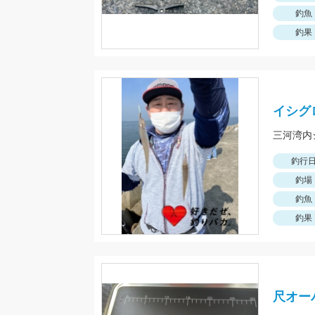
釣魚
釣果
イシグ
三河湾内
釣行
釣場
釣魚
釣果
尺オー