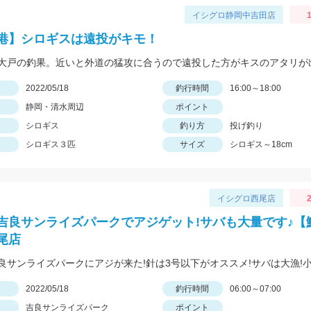
イシグロ静岡中吉田店
港】シロギスは遠投がキモ！
日
2022/05/18
釣行時間
16:00～18:00
静岡・清水周辺
ポイント
シロギス
釣り方
投げ釣り
シロギス３匹
サイズ
シロギス～18cm
イシグロ西尾店
2
吉良サンライズパークでアジゲット!サバも大量です♪【
尾店
日
2022/05/18
釣行時間
06:00～07:00
吉良サンライズパーク
ポイント