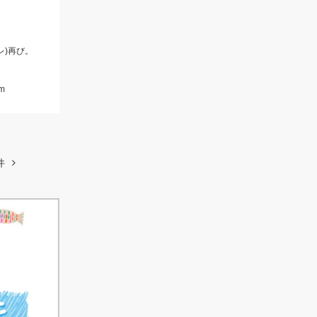
レ)再び。
m
件