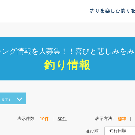
釣りを楽しむ
釣り
シング情報を大募集！！喜びと悲しみをみ
釣り情報
きます）
表示件数
表示方法
10件
30件
標準
並び順