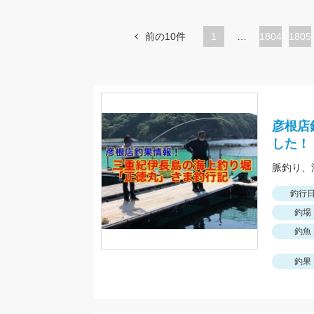
前の10件
1
…
ペ
1804
ペ
1805
ー
ー
ジ
ジ
彦根店
した！
釣行
釣場
釣魚
釣果