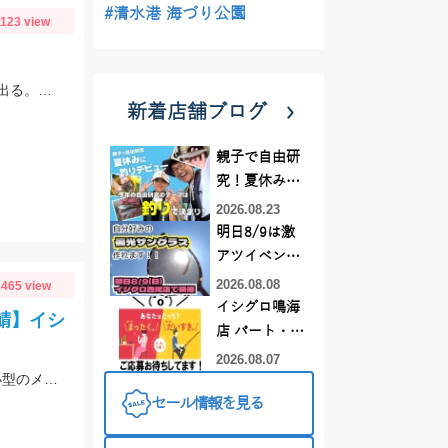
#清水港 海づり公園
1123 view
スタッフ大戸の釣果。近いと外道の猛攻に合うので遠投した方がキスのアタリが出る。イシグロの赤イソメ使用。
新着店舗ブログ
親子で自由研
究！夏休みに
釣りデビュー
2026.08.23
明日8/9は激
アツイベント
日！！！～オ
2026.08.08
465 view
ーダー偏光グ
イシグロ鳴海
鯖】イシ
ラス受注会～
店 パート・ア
ルバイトスタ
2026.08.07
ついに吉良サンライズパークにアジが来た!針は3号以下がオススメ!サバは大漁!小型のメタルジグでも楽しめます♪
ッフまだまだ
セール情報を見る
募集中！