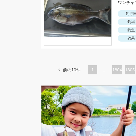
ワンチャ
釣行
釣場
釣魚
釣果
前の10件
1
…
ペ
1804
ペ
1805
ー
ー
ジ
ジ