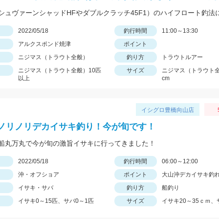
日
2022/05/18
釣行時間
11:00～13:30
アルクスポンド焼津
ポイント
ニジマス（トラウト全般）
釣り方
トラウトルアー
ニジマス（トラウト全般）10匹
サイズ
ニジマス（トラウト全般
以上
cm
イシグロ豊橋向山店
ノリノリデカイサキ釣り！今が旬です！
船丸万丸で今が旬の激旨イサキに行ってきました！
日
2022/05/18
釣行時間
06:00～12:00
沖・オフショア
ポイント
大山沖デカイサキ釣
イサキ・サバ
釣り方
船釣り
イサキ0～15匹、サバ0～1匹
サイズ
イサキ20～35ｃｍ、