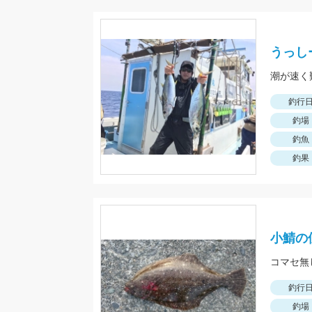
うっし
潮が速く
釣行
釣場
釣魚
釣果
小鯖の
コマセ無
釣行
釣場