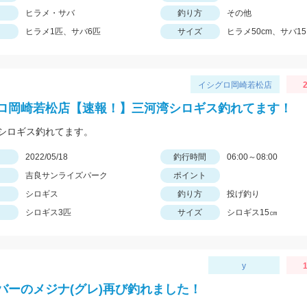
ヒラメ・サバ
釣り方
その他
ヒラメ1匹、サバ6匹
サイズ
ヒラメ50cm、サバ1
イシグロ岡崎若松店
2
ロ岡崎若松店【速報！】三河湾シロギス釣れてます！
シロギス釣れてます。
日
2022/05/18
釣行時間
06:00～08:00
吉良サンライズパーク
ポイント
シロギス
釣り方
投げ釣り
シロギス3匹
サイズ
シロギス15㎝
y
1
バーのメジナ(グレ)再び釣れました！