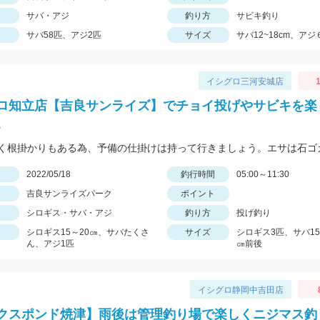
サバ・アジ
釣り方
サビキ釣り
サバ58匹、アジ2匹
サイズ
サバ12~18cm、アジ
イシグロ三河安城店
1
ロ知立店【吉良サンライズ】でチョイ投げやサビキを楽
。
日
2022/05/18
釣行時間
05:00～11:30
吉良サンライズパーク
ポイント
シロギス・サバ・アジ
釣り方
投げ釣り
シロギス15～20㎝、サバたくさ
サイズ
シロギス3匹、サバ15
ん、アジ1匹
㎝前後
イシグロ静岡中吉田店
クスポンド焼津】雨後は管理釣り場で楽しくニジマス釣