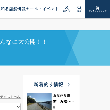
を知る
店舗情報
セール・イベント
ログイン
検索
オンラインショップ
んなに大公開！！
新着釣り情報
お盆休み直
テキストのみ
前 近隣ハゼ
釣り場調査し