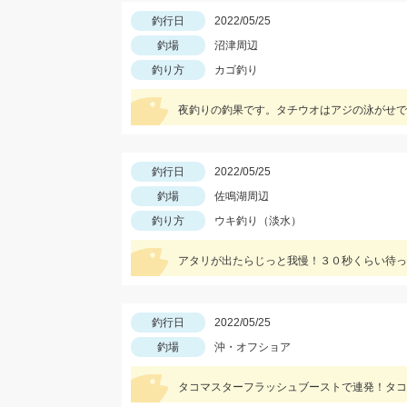
釣行日
2022/05/25
釣場
沼津周辺
釣り方
カゴ釣り
夜釣りの釣果です。タチウオはアジの泳がせで
釣行日
2022/05/25
釣場
佐鳴湖周辺
釣り方
ウキ釣り（淡水）
アタリが出たらじっと我慢！３０秒くらい待っ
釣行日
2022/05/25
釣場
沖・オフショア
タコマスターフラッシュブーストで連発！タコ