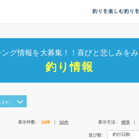
釣りを楽しむ
釣り
シング情報を大募集！！喜びと悲しみをみ
釣り情報
きます）
表示件数
表示方法
10件
30件
標準
並び順