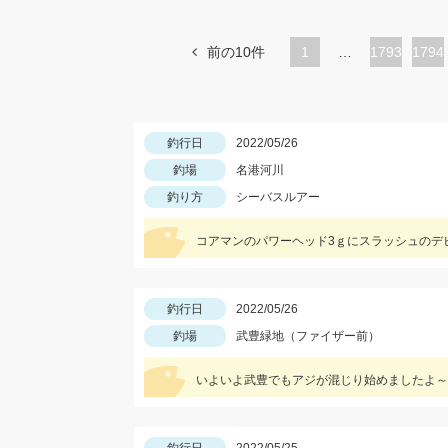
前の10件
1
…
ペ
1793
ペ
1794
ー
ー
ジ
ジ
釣行日
2022/05/26
釣場
名港河川
釣り方
シーバスルアー
コアマンのパワーヘッド3ｇにスラッシュのデビ
釣行日
2022/05/26
釣場
武豊緑地（ファイザー前）
いよいよ武豊でもアジが混じり始めましたよ～