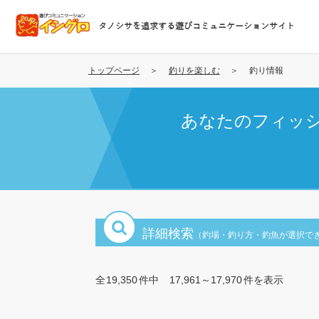
メ
イ
タノシサを追求する遊びコミュニケーションサイト
ン
コ
ン
トップページ
釣りを楽しむ
釣り情報
テ
ン
あなたのフィッ
ツ
に
移
動
詳細検索
（釣場・釣り方・釣魚が選択で
全
19,350
件中
17,961～17,970
件を表示