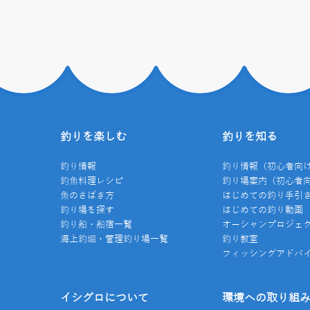
釣りを楽しむ
釣りを知る
釣り情報
釣り情報（初心者向
釣魚料理レシピ
釣り場案内（初心者
魚のさばき方
はじめての釣り手引
釣り場を探す
はじめての釣り動画
釣り船・船宿一覧
オーシャンプロジェ
海上釣堀・管理釣り場一覧
釣り教室
フィッシングアドバ
イシグロについて
環境への取り組