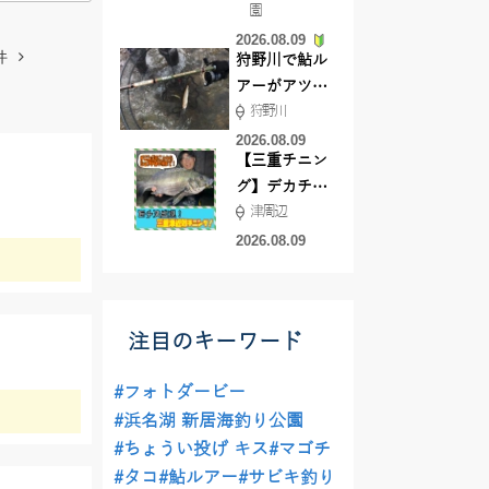
園
よ！
2026.08.09
件
狩野川で鮎ル
アーがアツ
狩野川
い！！
2026.08.09
【三重チニン
グ】デカチヌ
津周辺
狙いにはあの
ワーム！
2026.08.09
注目のキーワード
#フォトダービー
#浜名湖 新居海釣り公園
#ちょうい投げ キス
#マゴチ
#タコ
#鮎ルアー
#サビキ釣り