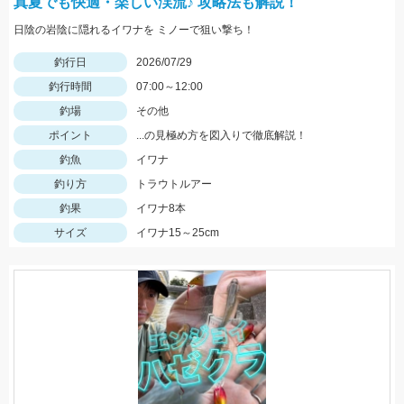
真夏でも快適・楽しい渓流♪ 攻略法も解説！
日陰の岩陰に隠れるイワナを ミノーで狙い撃ち！
釣行日
2026/07/29
釣行時間
07:00～12:00
釣場
その他
ポイント
...の見極め方を図入りで徹底解説！
釣魚
イワナ
釣り方
トラウトルアー
釣果
イワナ8本
サイズ
イワナ15～25cm