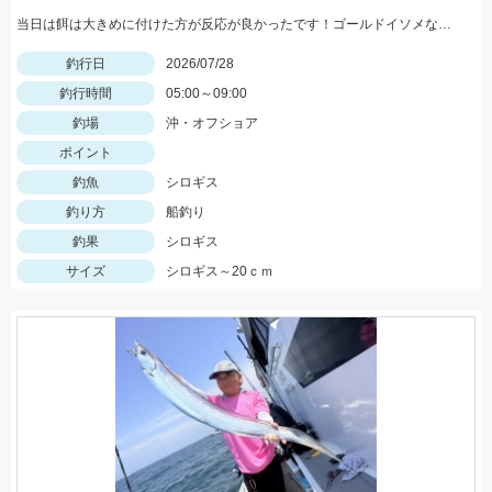
当日は餌は大きめに付けた方が反応が良かったです！ゴールドイソメなら半分にカットした物、石ゴカイなら２～３匹房掛けが好反応！
釣行日
2026/07/28
釣行時間
05:00～09:00
釣場
沖・オフショア
ポイント
釣魚
シロギス
釣り方
船釣り
釣果
シロギス
サイズ
シロギス～20ｃｍ