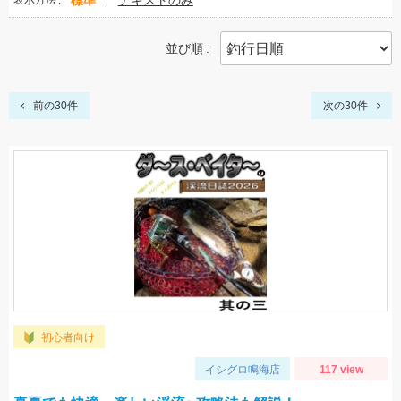
標準
テキストのみ
表示方法
並び順
前の30件
次の30件
初心者向け
イシグロ鳴海店
117 view