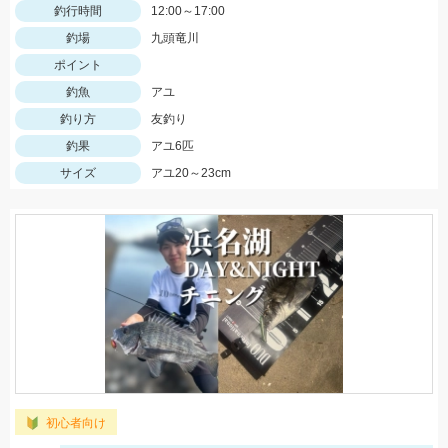
釣行時間
12:00～17:00
釣場
九頭竜川
ポイント
釣魚
アユ
釣り方
友釣り
釣果
アユ6匹
サイズ
アユ20～23cm
初心者向け