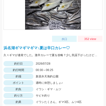
水口
352 view
浜名湖ギマギマギマ♪夏は辛口カレー♡
久々ギマが連発でした。激辛カレーで夏を攻略？少し気温下がったけど、、、要注意！
釣行日
2026/07/28
釣行時間
00:30～06:25
釣場
新居弁天海釣公園
ポイント
適時に休憩しましょ♪
釣魚
イワシ・ギマ・ムツ
釣り方
サビキ釣り
釣果
イワシたくさん、ギマ3匹、ムツ4匹