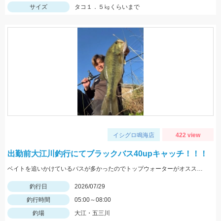
サイズ
タコ１．５㎏くらいまで
イシグロ鳴海店
422 view
出勤前大江川釣行にてブラックバス40upキャッチ！！！
ベイトを追いかけているバスが多かったのでトップウォーターがオススメ！！
釣行日
2026/07/29
釣行時間
05:00～08:00
釣場
大江・五三川