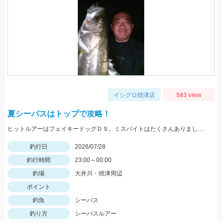
イシグロ焼津店
583 view
夏シーバスはトップで攻略！
ヒットルアーはフェイキードッグＤＳ。ミスバイトはたくさんありましたよ！トップは楽しいですね♪
釣行日
2026/07/28
釣行時間
23:00～00:00
釣場
大井川・焼津周辺
ポイント
釣魚
シーバス
釣り方
シーバスルアー