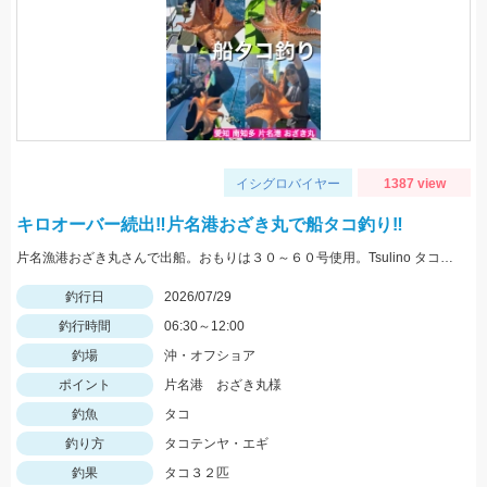
イシグロバイヤー
1387 view
キロオーバー続出‼片名港おざき丸で船タコ釣り‼
片名漁港おざき丸さんで出船。おもりは３０～６０号使用。Tsulino タコエギ大活躍‼白やピンクゼブラ、黄色が特におすすめ！
釣行日
2026/07/29
釣行時間
06:30～12:00
釣場
沖・オフショア
ポイント
片名港 おざき丸様
釣魚
タコ
釣り方
タコテンヤ・エギ
釣果
タコ３２匹