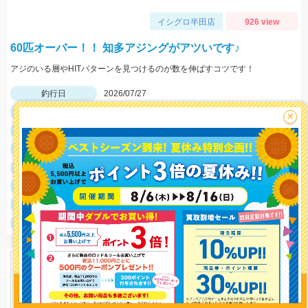
イシグロ半田店
926 view
60匹オーバー！！ 知多アジングがアツいです♪
アジのいる層やHITパターンを見つけるのが数を伸ばすコツです！
釣行日
2026/07/27
釣行時間
00:00～04:00
×
釣場
南知多周辺
ポイント
釣魚
アジ
釣り方
アジング
釣果
アジ60匹以上
釣り情報を
サイズ
アジ8cm～12cm程
投稿する