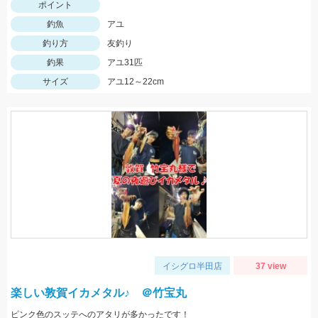
ポイント
釣魚
アユ
釣り方
友釣り
釣果
アユ31匹
サイズ
アユ12～22cm
イシグロ半田店
37 view
楽しい敦賀イカメタル♪ ＠竹宝丸
ピンク色のスッテへのアタリが多かったです！