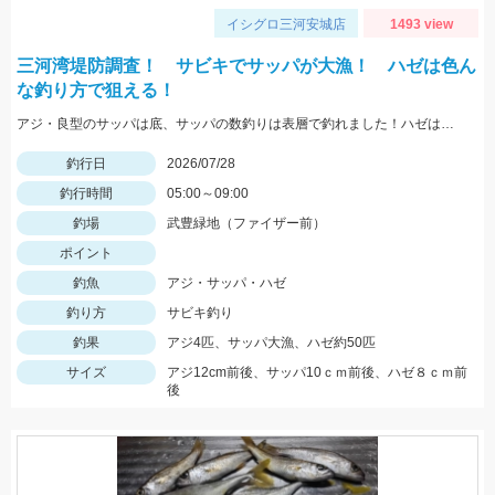
イシグロ三河安城店
1493 view
三河湾堤防調査！ サビキでサッパが大漁！ ハゼは色ん
な釣り方で狙える！
アジ・良型のサッパは底、サッパの数釣りは表層で釣れました！ハゼは蛎殻周辺で良型が良く上がりました。
釣行日
2026/07/28
釣行時間
05:00～09:00
釣場
武豊緑地（ファイザー前）
ポイント
釣魚
アジ・サッパ・ハゼ
釣り方
サビキ釣り
釣果
アジ4匹、サッパ大漁、ハゼ約50匹
サイズ
アジ12cm前後、サッパ10ｃｍ前後、ハゼ８ｃｍ前
後