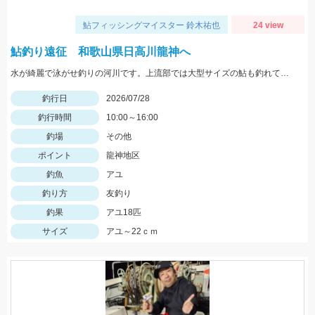
鮎フィッシングマイスター 鈴木祐也
24 view
鮎釣り遠征 和歌山県日高川龍神へ
水が綺麗で泳がせ釣りの河川です。上流部では大型サイズの鮎も釣れて楽しめているそうです。
釣行日
2026/07/28
釣行時間
10:00～16:00
釣場
その他
ポイント
龍神地区
釣魚
アユ
釣り方
友釣り
釣果
アユ18匹
サイズ
アユ～22ｃｍ