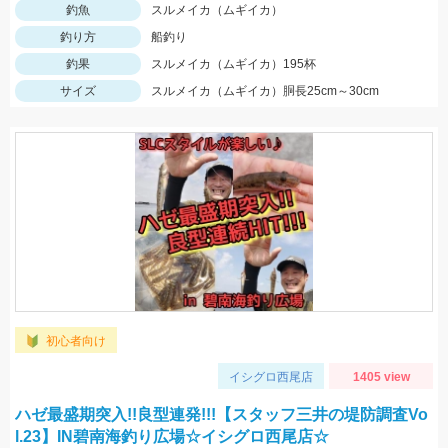
釣魚
スルメイカ（ムギイカ）
釣り方
船釣り
釣果
スルメイカ（ムギイカ）195杯
サイズ
スルメイカ（ムギイカ）胴長25cm～30cm
初心者向け
イシグロ西尾店
1405 view
ハゼ最盛期突入!!良型連発!!!【スタッフ三井の堤防調査Vo
l.23】IN碧南海釣り広場☆イシグロ西尾店☆