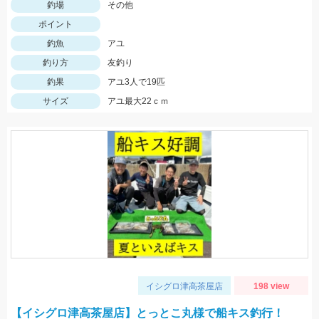
釣場
その他
ポイント
釣魚
アユ
釣り方
友釣り
釣果
アユ3人で19匹
サイズ
アユ最大22ｃｍ
イシグロ津高茶屋店
198 view
【イシグロ津高茶屋店】とっとこ丸様で船キス釣行！