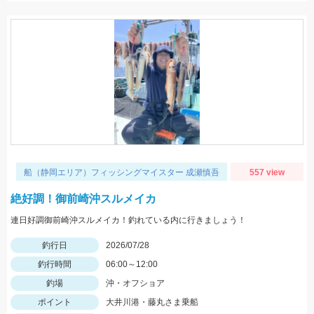
船（静岡エリア）フィッシングマイスター 成瀬慎吾
557 view
絶好調！御前崎沖スルメイカ
連日好調御前崎沖スルメイカ！釣れている内に行きましょう！
釣行日
2026/07/28
釣行時間
06:00～12:00
釣場
沖・オフショア
ポイント
大井川港・藤丸さま乗船