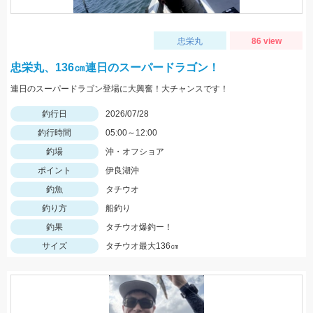
忠栄丸
86 view
忠栄丸、136㎝連日のスーパードラゴン！
連日のスーパードラゴン登場に大興奮！大チャンスです！
釣行日
2026/07/28
釣行時間
05:00～12:00
釣場
沖・オフショア
ポイント
伊良湖沖
釣魚
タチウオ
釣り方
船釣り
釣果
タチウオ爆釣ー！
サイズ
タチウオ最大136㎝