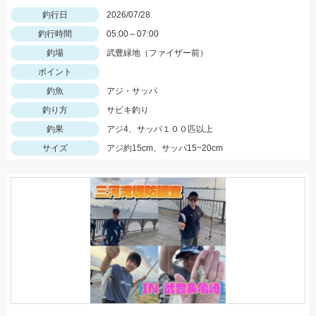
釣行日
2026/07/28
釣行時間
05:00～07:00
釣場
武豊緑地（ファイザー前）
ポイント
釣魚
アジ・サッパ
釣り方
サビキ釣り
釣果
アジ4、サッパ１００匹以上
サイズ
アジ約15cm、サッパ15~20cm