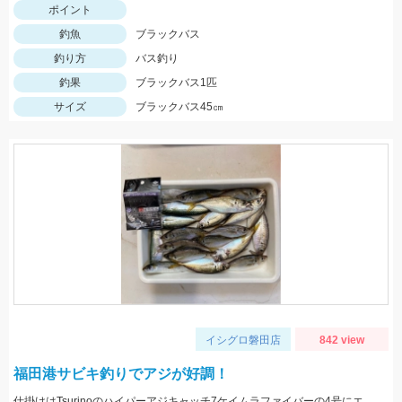
ポイント
釣魚
ブラックバス
釣り方
バス釣り
釣果
ブラックバス1匹
サイズ
ブラックバス45㎝
イシグロ磐田店
842 view
福田港サビキ釣りでアジが好調！
仕掛けはTsurinoのハイパーアジキャッチ7ケイムラファイバーの4号にエサはアミエビを針に付けて釣りました。アジ狙いなら早朝がおススメです。