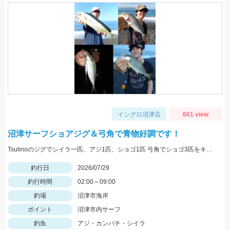
イシグロ沼津店
661 view
沼津サーフショアジグ＆弓角で青物好調です！
Tsulinoのジグでシイラ一匹、アジ1匹、ショゴ1匹 弓角でショゴ3匹をキャッチ。
釣行日
2026/07/29
釣行時間
02:00～09:00
釣場
沼津市海岸
ポイント
沼津市内サーフ
釣魚
アジ・カンパチ・シイラ