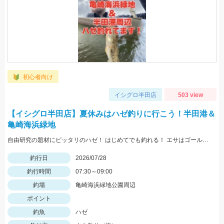
初心者向け
イシグロ半田店
503 view
【イシグロ半田店】夏休みはハゼ釣りに行こう！半田港＆
亀崎海浜緑地
自由研究の題材にピッタリのハゼ！ はじめてでも釣れる！ エサはゴールドイソメが最強！
釣行日
2026/07/28
釣行時間
07:30～09:00
釣場
亀崎海浜緑地公園周辺
ポイント
釣魚
ハゼ