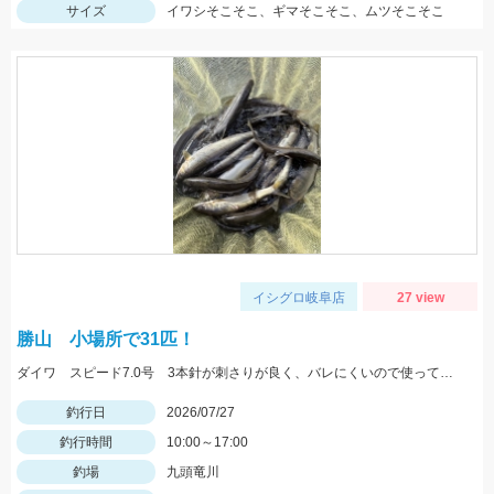
サイズ
イワシそこそこ、ギマそこそこ、ムツそこそこ
イシグロ岐阜店
27 view
勝山 小場所で31匹！
ダイワ スピード7.0号 3本針が刺さりが良く、バレにくいので使っています！
釣行日
2026/07/27
釣行時間
10:00～17:00
釣場
九頭竜川