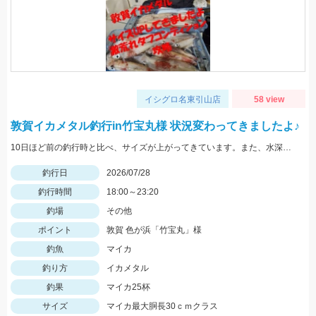
イシグロ名東引山店
58 view
敦賀イカメタル釣行in竹宝丸様 状況変わってきましたよ♪
10日ほど前の釣行時と比べ、サイズが上がってきています。また、水深も少し深くなりヒットレンジも30ｍ→40ｍにメインが変わってきている様子でした。カラーだけは変わらずケイムラ系のピンクがぶっちぎりで好反応でしたので、必ずピンク系は持って行ってください。
釣行日
2026/07/28
釣行時間
18:00～23:20
釣場
その他
ポイント
敦賀 色が浜「竹宝丸」様
釣魚
マイカ
釣り方
イカメタル
釣果
マイカ25杯
サイズ
マイカ最大胴長30ｃｍクラス