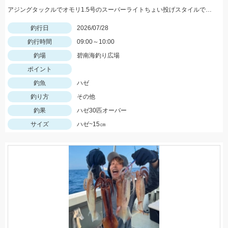
アジングタックルでオモリ1.5号のスーパーライトちょい投げスタイルでハゼ狙ってきました！！アタリ連発で良型の連掛けもあり、短時間で30匹オーバーの釣果！！エサはアピール抜群のGOLDイソメ☆彡
釣行日
2026/07/28
釣行時間
09:00～10:00
釣場
碧南海釣り広場
ポイント
釣魚
ハゼ
釣り方
その他
釣果
ハゼ30匹オーバー
サイズ
ハゼ~15㎝