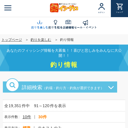
メ
イ
ショップ
ログイン
ン
コ
ン
釣りを楽しむ
釣りを知る
店舗情報
セール・イベント
テ
トップページ
釣りを楽しむ
釣り情報
ン
ツ
あなたのフィッシング情報を大募集！！喜びと悲しみをみんなに大公
に
開！！
移
釣り情報
動
詳細検索
（釣場・釣り方・釣魚が選択できます）
全
19,351
件中
91～120
件を表示
10件
30件
表示件数