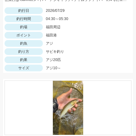
釣行日
2026/07/29
釣行時間
04:30～05:30
釣場
福田周辺
ポイント
福田港
釣魚
アジ
釣り方
サビキ釣り
釣果
アジ20匹
サイズ
アジ10～