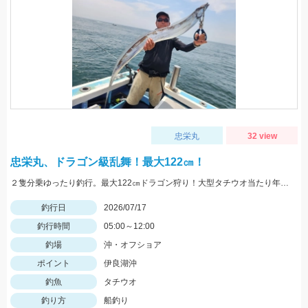
忠栄丸
32 view
忠栄丸、ドラゴン級乱舞！最大122㎝！
２隻分乗ゆったり釣行。最大122㎝ドラゴン狩り！大型タチウオ当たり年です！大チャンス
釣行日
2026/07/17
釣行時間
05:00～12:00
釣場
沖・オフショア
ポイント
伊良湖沖
釣魚
タチウオ
釣り方
船釣り