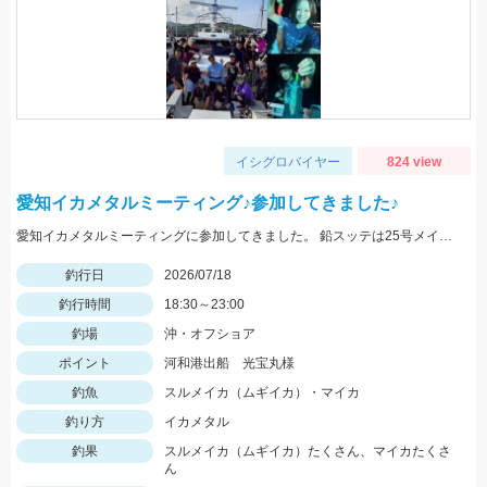
イシグロバイヤー
824 view
愛知イカメタルミーティング♪参加してきました♪
愛知イカメタルミーティングに参加してきました。 鉛スッテは25号メイン、小型も多いので、タングステンの方が釣果が伸ばせそうです！
釣行日
2026/07/18
釣行時間
18:30～23:00
釣場
沖・オフショア
ポイント
河和港出船 光宝丸様
釣魚
スルメイカ（ムギイカ）・マイカ
釣り方
イカメタル
釣果
スルメイカ（ムギイカ）たくさん、マイカたくさ
ん