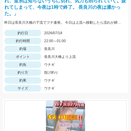
れ、道糸は知らないうちに切れ、気力も削られていく。疲
れてしまって、今夜は1時で終了。 長良川の夜は濃かっ
た。」
昨日は長良川大橋の下流でフナ連発。 今日は上流へ移動したら流れが締まってウナギが乗った。 場所替え正解
釣行日
2026/07/18
釣行時間
22:00～01:00
釣場
長良川
ポイント
長良川大橋より上流
釣魚
ウナギ
釣り方
投げ釣り
釣果
ウナギ
サイズ
ウナギ