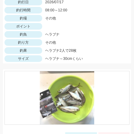
釣行日
2026/07/17
釣行時間
08:00～12:00
釣場
その他
ポイント
釣魚
ヘラブナ
釣り方
その他
釣果
ヘラブナ2人で28枚
サイズ
ヘラブナ～30cmくらい