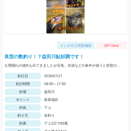
イシグロ三河安城店
207 view
良型の数釣り！？益田川鮎好調です！
土用隠れの傾向も出てきましたが石色、水深などの条件が揃うと良型の数釣りが出来ます！三河安城店岩崎釣行
釣行日
2026/07/17
釣行時間
09:00～17:00
釣場
益田川
ポイント
萩原地区
釣魚
アユ
釣り方
友釣り
釣果
アユ2日で80尾