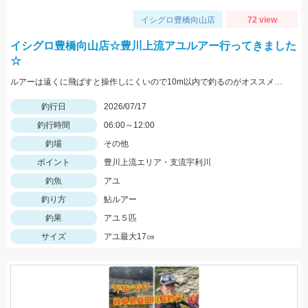
イシグロ豊橋向山店
72 view
イシグロ豊橋向山店☆豊川上流アユルアー行ってきました
☆
ルアーは遠くに飛ばすと操作しにくいので10m以内で釣るのがオススメ。鮎が苔を食んでいる所にルアーを入れて竿先をちょんちょんと動かしヒラを打つように操作すると鮎がとびかかってきますよ。
釣行日
2026/07/17
釣行時間
06:00～12:00
釣場
その他
ポイント
豊川上流エリア・支流宇利川
釣魚
アユ
釣り方
鮎ルアー
釣果
アユ５匹
サイズ
アユ最大17㎝