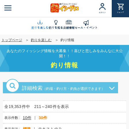
メ
イ
ショップ
ログイン
ン
コ
ン
釣りを楽しむ
釣りを知る
店舗情報
セール・イベント
テ
トップページ
釣りを楽しむ
釣り情報
ン
ツ
あなたのフィッシング情報を大募集！！喜びと悲しみをみんなに大公
に
開！！
移
釣り情報
動
詳細検索
（釣場・釣り方・釣魚が選択できます）
全
19,353
件中
211～240
件を表示
10件
30件
表示件数