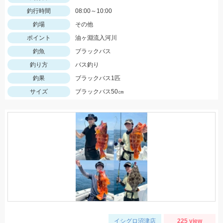
釣行時間
08:00～10:00
釣場
その他
ポイント
油ヶ淵流入河川
釣魚
ブラックバス
釣り方
バス釣り
釣果
ブラックバス1匹
サイズ
ブラックバス50㎝
イシグロ沼津店
225 view