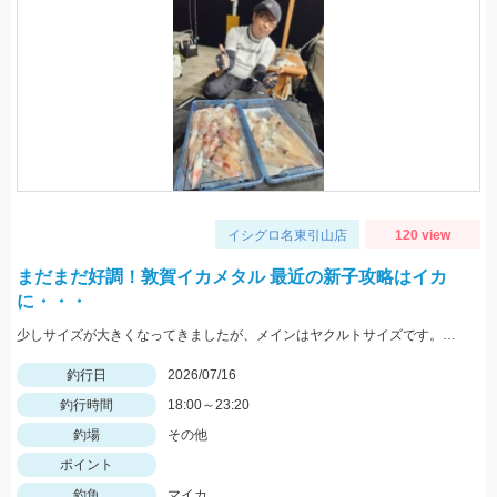
イシグロ名東引山店
120 view
まだまだ好調！敦賀イカメタル 最近の新子攻略はイカ
に・・・
少しサイズが大きくなってきましたが、メインはヤクルトサイズです。アタリの小ささがネックとなりますので、高感度系ロッドや手数を増やしてより強いアタリがでるようにカラーローテーションは必須ですよ♪
釣行日
2026/07/16
釣行時間
18:00～23:20
釣場
その他
ポイント
釣魚
マイカ