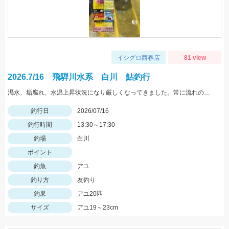
イシグロ西春店
81 view
2026.7/16 飛騨川水系 白川 鮎釣行
渇水、垢腐れ、水温上昇状況になり厳しくなってきました。常に流れの当たる場所、白っぽいエリアなどを狙ってみてください
釣行日
2026/07/16
釣行時間
13:30～17:30
釣場
白川
ポイント
釣魚
アユ
釣り方
友釣り
釣果
アユ20匹
サイズ
アユ19～23cm