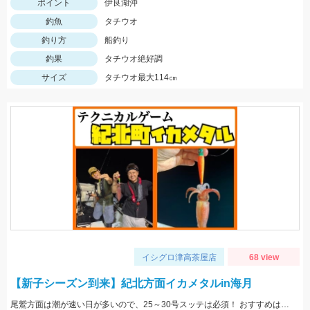
ポイント
伊良湖沖
釣魚
タチウオ
釣り方
船釣り
釣果
タチウオ絶好調
サイズ
タチウオ最大114㎝
イシグロ津高茶屋店
68 view
【新子シーズン到来】紀北方面イカメタルin海月
尾鷲方面は潮が速い日が多いので、25～30号スッテは必須！ おすすめは「デュエル 四ツ目スッテ」