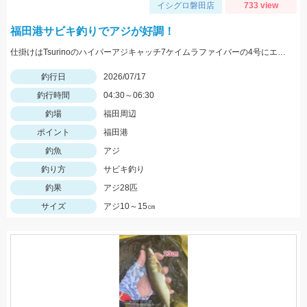
イシグロ磐田店
733 view
福田港サビキ釣りでアジが好調！
仕掛けはTsurinoのハイパーアジキャッチ7ケイムラファイバーの4号にエサはアミエビを針に付けて釣りました。アジ狙いなら早朝がおススメです。
釣行日
2026/07/17
釣行時間
04:30～06:30
釣場
福田周辺
ポイント
福田港
釣魚
アジ
釣り方
サビキ釣り
釣果
アジ28匹
サイズ
アジ10～15㎝