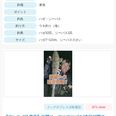
釣場
東海
ポイント
釣魚
ハゼ・シーバス
釣り方
ウキ釣り（海）
釣果
ハゼ32匹、シーバス1匹
サイズ
ハゼ7~12cm、シーバス小さい
イシグロフレスポ鈴鹿店
871 view