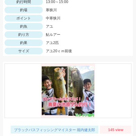
釣行時間
13:00～15:00
釣場
寒狭川
ポイント
中寒狭川
釣魚
アユ
釣り方
鮎ルアー
釣果
アユ2匹
サイズ
アユ20ｃｍ前後
ブラックバスフィッシングマイスター 堀内健太郎
145 view