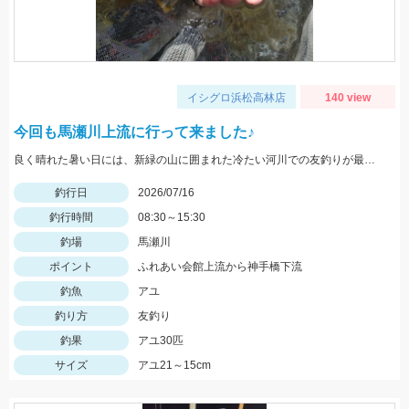
イシグロ浜松高林店
140 view
今回も馬瀬川上流に行って来ました♪
良く晴れた暑い日には、新緑の山に囲まれた冷たい河川での友釣りが最高です♪
釣行日
2026/07/16
釣行時間
08:30～15:30
釣場
馬瀬川
ポイント
ふれあい会館上流から神手橋下流
釣魚
アユ
釣り方
友釣り
釣果
アユ30匹
サイズ
アユ21～15cm