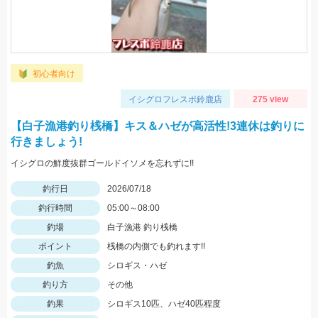
初心者向け
イシグロフレスポ鈴鹿店
275 view
【白子漁港釣り桟橋】キス＆ハゼが高活性!3連休は釣りに
行きましょう!
イシグロの鮮度抜群ゴールドイソメを忘れずに!!
釣行日
2026/07/18
釣行時間
05:00～08:00
釣場
白子漁港 釣り桟橋
ポイント
桟橋の内側でも釣れます!!
釣魚
シロギス・ハゼ
釣り方
その他
釣果
シロギス10匹、ハゼ40匹程度