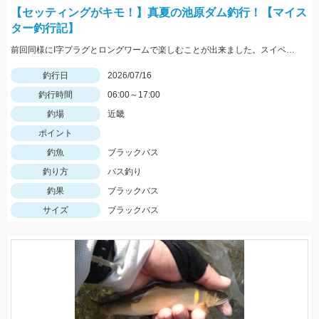
【セッティングがキモ！】真夏の池原ダム釣行！【マイス
ター釣行記】
前回同様にI字プラグとロングワームで楽しむことが出来ました。スイベル付きフックで糸撚れ対策をするのがキモです！
釣行日
2026/07/16
釣行時間
06:00～17:00
釣場
近畿
ポイント
釣魚
ブラックバス
釣り方
バス釣り
釣果
ブラックバス
サイズ
ブラックバス