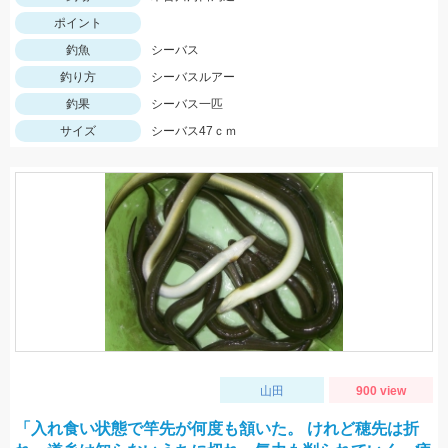
ポイント
釣魚
シーバス
釣り方
シーバスルアー
釣果
シーバス一匹
サイズ
シーバス47ｃｍ
山田
900 view
「入れ食い状態で竿先が何度も頷いた。 けれど穂先は折