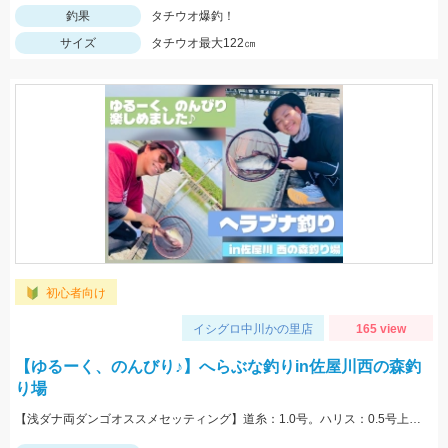
釣果
タチウオ爆釣！
サイズ
タチウオ最大122㎝
初心者向け
イシグロ中川かの里店
165 view
【ゆるーく、のんびり♪】へらぶな釣りin佐屋川西の森釣
り場
【浅ダナ両ダンゴオススメセッティング】道糸：1.0号。ハリス：0.5号上20cm、下30cm。針：上下バラサ6号(オーナー)