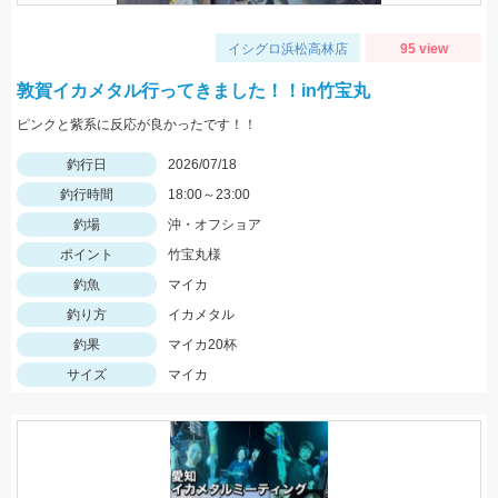
イシグロ浜松高林店
95 view
敦賀イカメタル行ってきました！！in竹宝丸
ピンクと紫系に反応が良かったです！！
釣行日
2026/07/18
釣行時間
18:00～23:00
釣場
沖・オフショア
ポイント
竹宝丸様
釣魚
マイカ
釣り方
イカメタル
釣果
マイカ20杯
サイズ
マイカ