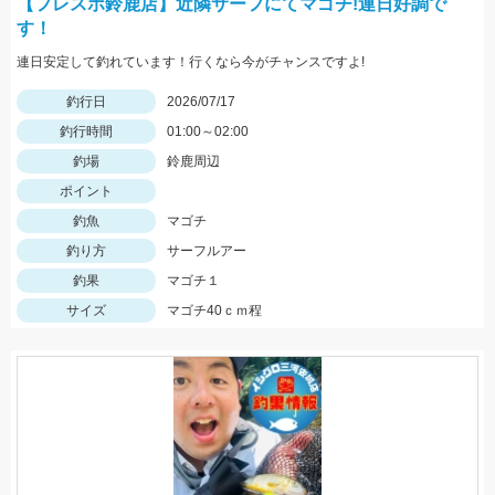
【フレスポ鈴鹿店】近隣サーフにてマゴチ!連日好調で
す！
連日安定して釣れています！行くなら今がチャンスですよ!
釣行日
2026/07/17
釣行時間
01:00～02:00
釣場
鈴鹿周辺
ポイント
釣魚
マゴチ
釣り方
サーフルアー
釣果
マゴチ１
サイズ
マゴチ40ｃｍ程