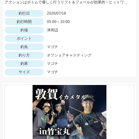
アクションはボトムで優しく行うリフト＆フォールが効果的！ヒットワームは「一誠カタクチワーム4.5」「OSPドライブビーバー3.5」「Tsulino SWフィネスシャッド3.5」
釣行日
2026/07/18
釣行時間
05:00～10:00
釣場
津周辺
ポイント
釣魚
マゴチ
釣り方
オフショアキャスティング
釣果
マゴチ
サイズ
マゴチ