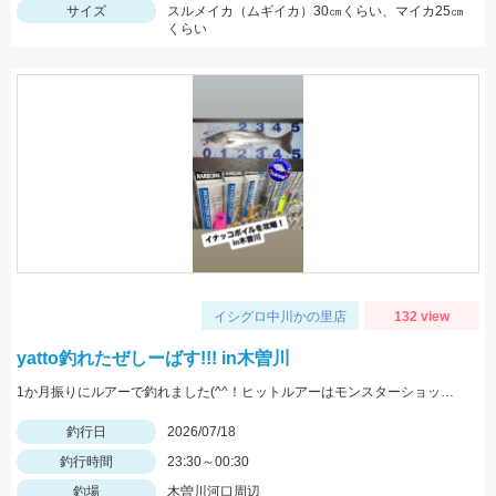
サイズ
スルメイカ（ムギイカ）30㎝くらい、マイカ25㎝
くらい
イシグロ中川かの里店
132 view
yatto釣れたぜしーばす!!! in木曽川
1か月振りにルアーで釣れました(^^！ヒットルアーはモンスターショット80!!
釣行日
2026/07/18
釣行時間
23:30～00:30
釣場
木曽川河口周辺