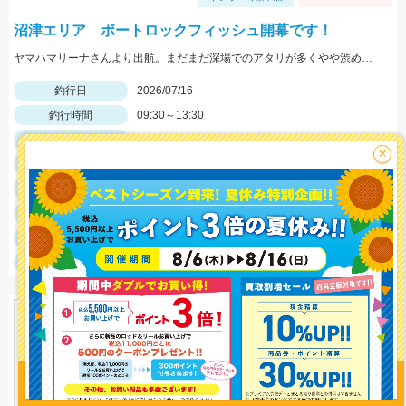
沼津エリア ボートロックフィッシュ開幕です！
ヤマハマリーナさんより出航。まだまだ深場でのアタリが多くやや渋めでしたが、良型が混ざり楽しめました。
釣行日
2026/07/16
釣行時間
09:30～13:30
釣場
沼津周辺
×
ポイント
沼津沖
釣魚
アカハタ・ヒラメ
釣り方
ロックフィッシュ
釣果
アカハタ１５匹、ヒラメ１匹
サイズ
アカハタ35～20ｃｍ、ヒラメ50ｃｍ
釣り情報を
投稿する