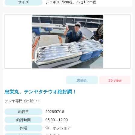
サイズ
シロギス15cm程、ハゼ13cm程
忠栄丸
35 view
忠栄丸、テンヤタチウオ絶好調！
テンヤ専門で出船中！
釣行日
2026/07/18
釣行時間
05:00～12:00
釣場
沖・オフショア