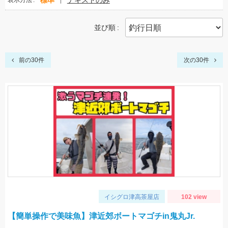
標準
テキストのみ
表示方法
並び順
前の30件
次の30件
イシグロ津高茶屋店
102 view
【簡単操作で美味魚】津近郊ボートマゴチin鬼丸Jr.