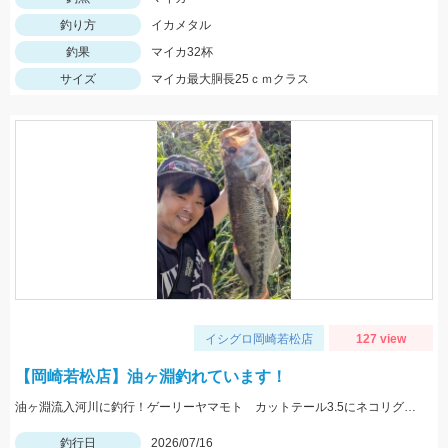
釣り方
イカメタル
釣果
マイカ32杯
サイズ
マイカ最大胴長25ｃｍクラス
イシグロ岡崎若松店
127 view
【岡崎若松店】油ヶ淵釣れています！
油ヶ淵流入河川に釣行！ゲーリーヤマモト カットテール3.5にネコリグ0.3ｇでヒット！カットテールは初心者オススメですよ！！
釣行日
2026/07/16