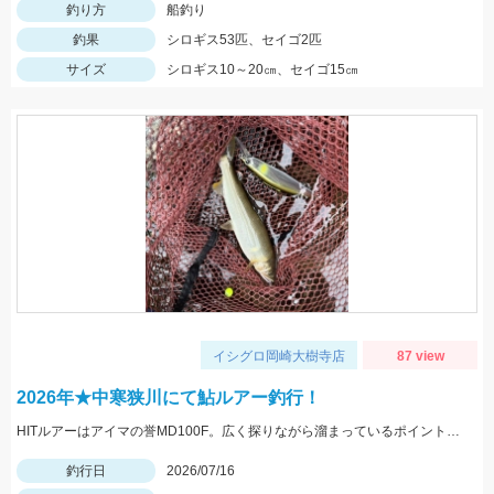
釣り方
船釣り
釣果
シロギス53匹、セイゴ2匹
サイズ
シロギス10～20㎝、セイゴ15㎝
イシグロ岡崎大樹寺店
87 view
2026年★中寒狭川にて鮎ルアー釣行！
HITルアーはアイマの誉MD100F。広く探りながら溜まっているポイントを見つけましょう。
釣行日
2026/07/16