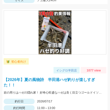
サイズ
アユ最大24cm
初心者向け
イシグロ半田店
1077 view
【2026年】夏の風物詩 半田港ハゼ釣りが楽しすぎ
た！！
岩の周りはハゼの隠れ家！ 好奇心旺盛なハゼは良く目立つゴールドイソメが吉！
釣行日
2026/07/17
釣行時間
11:00～13:00