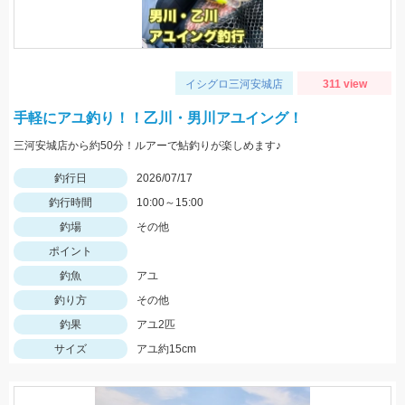
イシグロ三河安城店
311 view
手軽にアユ釣り！！乙川・男川アユイング！
三河安城店から約50分！ルアーで鮎釣りが楽しめます♪
釣行日
2026/07/17
釣行時間
10:00～15:00
釣場
その他
ポイント
釣魚
アユ
釣り方
その他
釣果
アユ2匹
サイズ
アユ約15cm