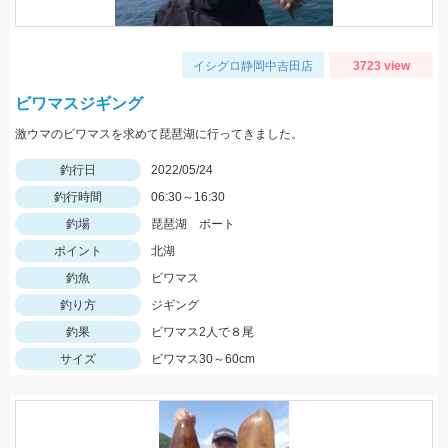
イシグロ静岡中吉田店
3723 view
ビワマスジギング
激ウマのビワマスを求めて琵琶湖に行ってきました。
釣行日
2022/05/24
釣行時間
06:30～16:30
釣場
琵琶湖 ボート
ポイント
北湖
釣魚
ビワマス
釣り方
ジギング
釣果
ビワマス2人で８尾
サイズ
ビワマス30～60cm