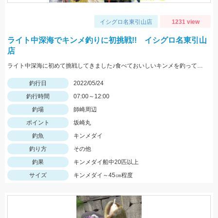
イシグロ名東引山店
1231 view
ライト中深海でキンメ釣りに初挑戦!! イシグロ名東引山
店
ライト中深海に初めて挑戦してきました♪食べておいしいキンメを釣ってみてはいかがでしょうか？ 水深300～400ｍで仕掛けは5～8本針のライト中深海用胴突き仕掛けに250号のオモリを使用しました
釣行日
2022/05/24
釣行時間
07:00～12:00
釣場
師崎周辺
ポイント
坂崎丸
釣魚
キンメダイ
釣り方
その他
釣果
キンメダイ船中20匹以上
サイズ
キンメダイ～45㎝程度