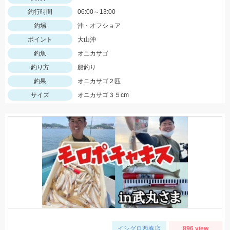
釣行時間
06:00～13:00
釣場
沖・オフショア
ポイント
大山沖
釣魚
オニカサゴ
釣り方
船釣り
釣果
オニカサゴ２匹
サイズ
オニカサゴ３５cm
イシグロ西春店
896 view