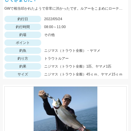
GWで相当叩かれたようで非常に渋かったです。ルアーをこまめにローテーションして何とかニジマスに出会えました。
釣行日
2022/05/24
釣行時間
08:00～11:00
釣場
その他
ポイント
釣魚
ニジマス（トラウト全般）・ヤマメ
釣り方
トラウトルアー
釣果
ニジマス（トラウト全般）1匹、ヤマメ1匹
サイズ
ニジマス（トラウト全般）45ｃｍ、ヤマメ15ｃｍ