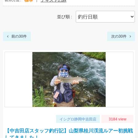
標準
テキストのみ
表示方法
並び順
前の30件
次の30件
イシグロ静岡中吉田店
3184 view
【中吉田店スタッフ釣行記】山梨県桂川渓流ルアー初挑戦
してきました！