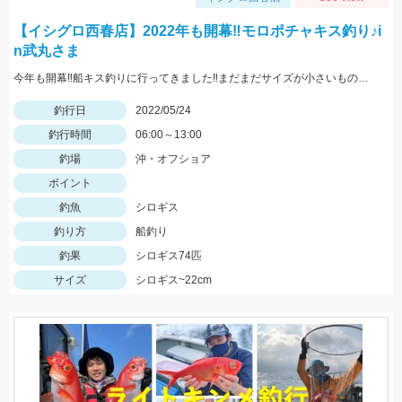
【イシグロ西春店】2022年も開幕‼モロポチャキス釣り♪i
n武丸さま
今年も開幕‼船キス釣りに行ってきました‼まだまだサイズが小さいものも混じりますが、ハリは8～10号の方が掛かりがよくオススメですよ‼
釣行日
2022/05/24
釣行時間
06:00～13:00
釣場
沖・オフショア
ポイント
釣魚
シロギス
釣り方
船釣り
釣果
シロギス74匹
サイズ
シロギス~22cm