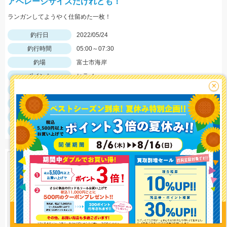
アベレージサイズだけれども！
ランガンしてようやく仕留めた一枚！
釣行日
2022/05/24
釣行時間
05:00～07:30
釣場
富士市海岸
ポイント
ヒラメ
×
釣魚
ヒラメ
釣り方
サーフルアー
釣果
ヒラメ1枚
サイズ
ヒラメ45cm
釣り情報を
投稿する