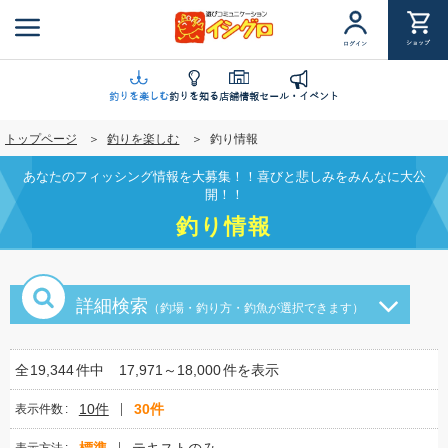
メ
イ
ショップ
ログイン
ン
コ
ン
釣りを楽しむ
釣りを知る
店舗情報
セール・イベント
テ
トップページ
釣りを楽しむ
釣り情報
ン
ツ
あなたのフィッシング情報を大募集！！喜びと悲しみをみんなに大公
に
開！！
移
釣り情報
動
詳細検索
（釣場・釣り方・釣魚が選択できます）
全
19,344
件中
17,971～18,000
件を表示
10件
30件
表示件数