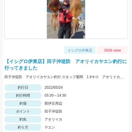
イシグロ伊東店
3528 view
【イシグロ伊東店】田子沖堤防 アオリイカヤエン釣行に
行ってきました
田子沖堤防 アオリイカヤエン釣行 スタッフ菊間 1.9キロ アオリイカ釣れました！ 渡船は万集丸さんにお願いしました。
釣行日
2022/05/24
釣行時間
05:30～14:30
釣場
西伊豆周辺
ポイント
田子沖堤防
釣魚
アオリイカ
釣り方
ヤエン