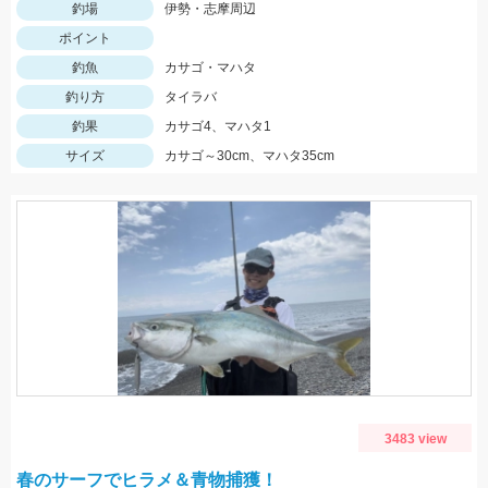
釣場
伊勢・志摩周辺
ポイント
釣魚
カサゴ・マハタ
釣り方
タイラバ
釣果
カサゴ4、マハタ1
サイズ
カサゴ～30cm、マハタ35cm
3483 view
春のサーフでヒラメ＆青物捕獲！