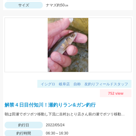
サイズ
ナマズ約50㎝
イシグロ 岐阜店 自称 友釣りフィールドスタッフ
752 view
解禁４日目付知川！瀬釣りラン&ガン釣行
朝は田瀬でポツポツ移動し下流に吉村おとり店さん前の瀬でポツリ移動し上流いなりはし下流の瀬の中でポツポツσ(^_^;)
釣行日
2022/05/24
釣行時間
06:30～16:30