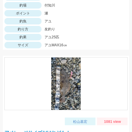
釣場
付知川
ポイント
瀬
釣魚
アユ
釣り方
友釣り
釣果
アユ25匹
サイズ
アユMAX16㎝
松山基宏
1081 view