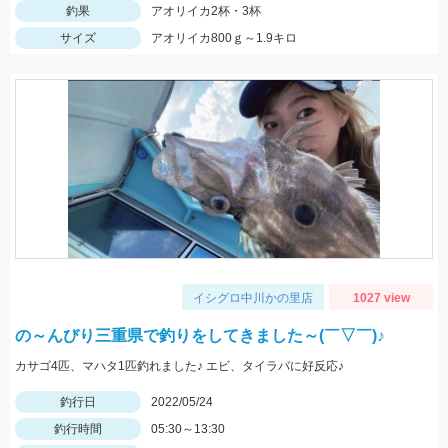
釣果
アオリイカ2杯・3杯
サイズ
アオリイカ800ｇ～1.9キロ
イシグロ中川かの里店
1027 view
の～んびり三重県で釣りをしてきました～(￣▽￣)♪
カサゴ4匹、マハタ1匹釣れました♪ エビ、タイラバに好反応♪
釣行日
2022/05/24
釣行時間
05:30～13:30