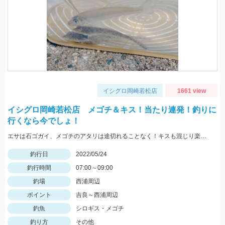
イシグロ岡崎若松店
1661 view
イシグロ岡崎若松店 メゴチ＆キス！当たり連発！釣りに
行くなら今でしょ！
エサは石ゴガイ、メゴチのアタリは途切れることなく！キスも混じり楽しめました♪
釣行日
2022/05/24
釣行時間
07:00～09:00
釣場
西浦周辺
ポイント
吉良～西浦周辺
釣魚
シロギス・メゴチ
釣り方
その他