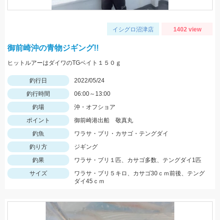
イシグロ沼津店
1402 view
御前崎沖の青物ジギング!!
ヒットルアーはダイワのTGベイト１５０ｇ
釣行日
2022/05/24
釣行時間
06:00～13:00
釣場
沖・オフショア
ポイント
御前崎港出船 敬真丸
釣魚
ワラサ・ブリ・カサゴ・テングダイ
釣り方
ジギング
釣果
ワラサ・ブリ１匹、カサゴ多数、テングダイ1匹
サイズ
ワラサ・ブリ５キロ、カサゴ30ｃｍ前後、テング
ダイ45ｃｍ