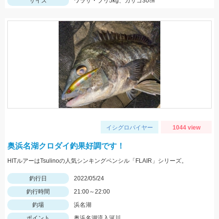
サイズ
ワラサ・ブリ5kg、カサゴ30㎝
イシグロバイヤー
1044 view
奥浜名湖クロダイ釣果好調です！
HITルアーはTsulinoの人気シンキングペンシル「FLAIR」シリーズ。
釣行日
2022/05/24
釣行時間
21:00～22:00
釣場
浜名湖
ポイント
奥浜名湖流入河川