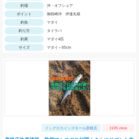
釣場
沖・オフショア
ポイント
御前崎沖 伊達丸様
釣魚
マダイ
釣り方
タイラバ
釣果
マダイ4匹
サイズ
マダイ～65cm
イシグロカインズモール彦根店
1105 view