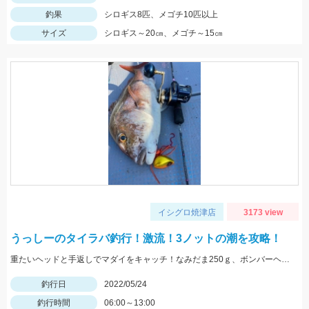
釣果
シロギス8匹、メゴチ10匹以上
サイズ
シロギス～20㎝、メゴチ～15㎝
イシグロ焼津店
3173 view
うっしーのタイラバ釣行！激流！3ノットの潮を攻略！
重たいヘッドと手返しでマダイをキャッチ！なみだま250ｇ、ボンバーヘッドＴＧ250ｇ使用。
釣行日
2022/05/24
釣行時間
06:00～13:00