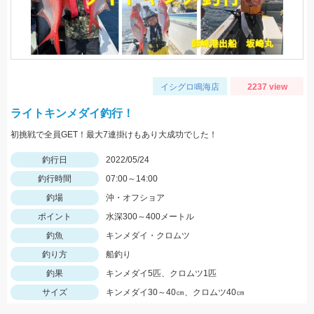
イシグロ鳴海店
2237 view
ライトキンメダイ釣行！
初挑戦で全員GET！最大7連掛けもあり大成功でした！
釣行日
2022/05/24
釣行時間
07:00～14:00
釣場
沖・オフショア
ポイント
水深300～400メートル
釣魚
キンメダイ・クロムツ
釣り方
船釣り
釣果
キンメダイ5匹、クロムツ1匹
サイズ
キンメダイ30～40㎝、クロムツ40㎝