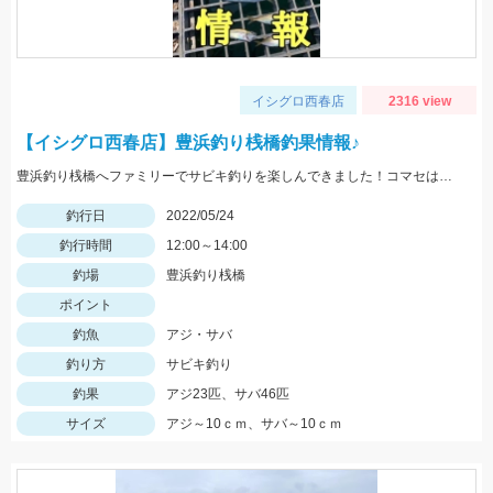
イシグロ西春店
2316 view
【イシグロ西春店】豊浜釣り桟橋釣果情報♪
豊浜釣り桟橋へファミリーでサビキ釣りを楽しんできました！コマセはサビキ三昧、イワシ三昧がオススメです！
釣行日
2022/05/24
釣行時間
12:00～14:00
釣場
豊浜釣り桟橋
ポイント
釣魚
アジ・サバ
釣り方
サビキ釣り
釣果
アジ23匹、サバ46匹
サイズ
アジ～10ｃｍ、サバ～10ｃｍ