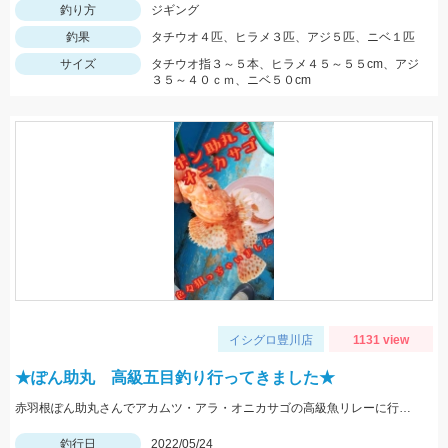
釣り方
ジギング
釣果
タチウオ４匹、ヒラメ３匹、アジ５匹、ニベ１匹
サイズ
タチウオ指３～５本、ヒラメ４５～５５cm、アジ
３５～４０ｃｍ、ニベ５０cm
イシグロ豊川店
1131 view
★ぽん助丸 高級五目釣り行ってきました★
赤羽根ぽん助丸さんでアカムツ・アラ・オニカサゴの高級魚リレーに行ってきました。下潮が動かず苦戦しましたがオニカサゴGETです
釣行日
2022/05/24