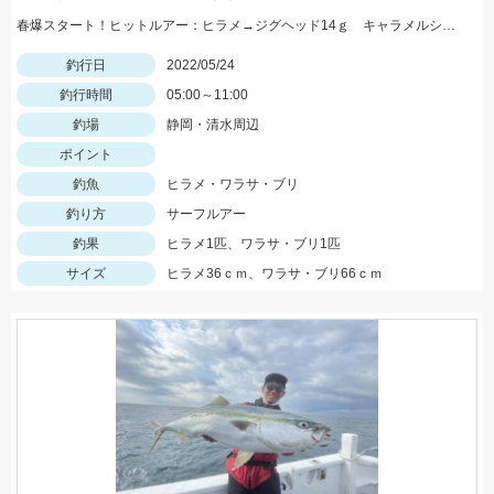
春爆スタート！ヒットルアー：ヒラメ→ジグヘッド14ｇ キャラメルシャッド3.5インチ。青物→Ｒサーディン40ｇ
釣行日
2022/05/24
釣行時間
05:00～11:00
釣場
静岡・清水周辺
ポイント
釣魚
ヒラメ・ワラサ・ブリ
釣り方
サーフルアー
釣果
ヒラメ1匹、ワラサ・ブリ1匹
サイズ
ヒラメ36ｃｍ、ワラサ・ブリ66ｃｍ