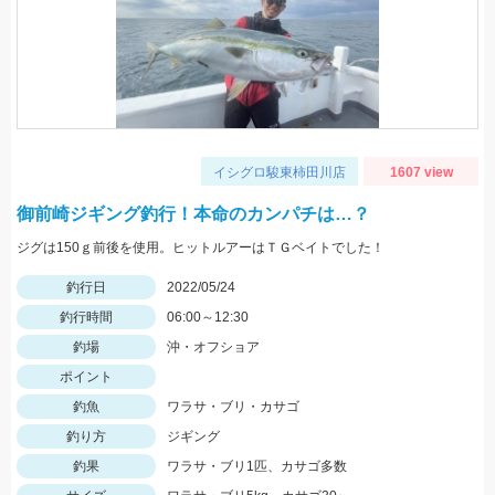
イシグロ駿東柿田川店
1607 view
御前崎ジギング釣行！本命のカンパチは…？
ジグは150ｇ前後を使用。ヒットルアーはＴＧベイトでした！
釣行日
2022/05/24
釣行時間
06:00～12:30
釣場
沖・オフショア
ポイント
釣魚
ワラサ・ブリ・カサゴ
釣り方
ジギング
釣果
ワラサ・ブリ1匹、カサゴ多数