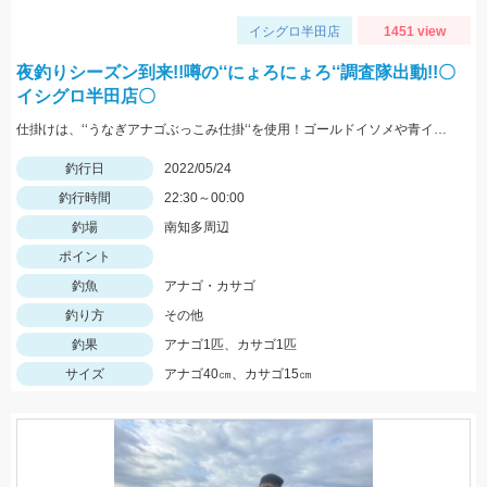
イシグロ半田店
1451 view
夜釣りシーズン到来!!噂の‘‘にょろにょろ‘‘調査隊出動!!〇
イシグロ半田店〇
仕掛けは、‘‘うなぎアナゴぶっこみ仕掛‘‘を使用！ゴールドイソメや青イソメの房掛けがオススメ‼
釣行日
2022/05/24
釣行時間
22:30～00:00
釣場
南知多周辺
ポイント
釣魚
アナゴ・カサゴ
釣り方
その他
釣果
アナゴ1匹、カサゴ1匹
サイズ
アナゴ40㎝、カサゴ15㎝