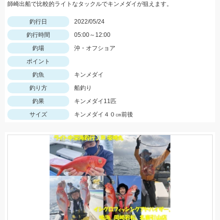
師崎出船で比較的ライトなタックルでキンメダイが狙えます。
釣行日
2022/05/24
釣行時間
05:00～12:00
釣場
沖・オフショア
ポイント
釣魚
キンメダイ
釣り方
船釣り
釣果
キンメダイ11匹
サイズ
キンメダイ４０㎝前後