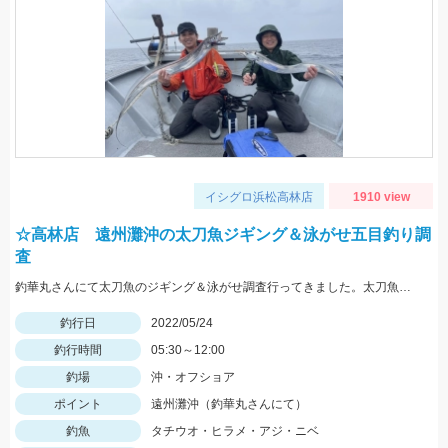
イシグロ浜松高林店
1910 view
☆高林店 遠州灘沖の太刀魚ジギング＆泳がせ五目釣り調
査
釣華丸さんにて太刀魚のジギング＆泳がせ調査行ってきました。太刀魚はまだ少し早かった感じですが良型も出ました！
釣行日
2022/05/24
釣行時間
05:30～12:00
釣場
沖・オフショア
ポイント
遠州灘沖（釣華丸さんにて）
釣魚
タチウオ・ヒラメ・アジ・ニベ