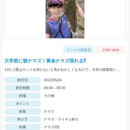
イシグロ西春店
1340 view
大学前に朝ナマズ！黄金ナマズ現れる⁈
1日に1度はロッドを持たないと気がおかしくなるので、大学の授業前にナマズと遊んできました。
釣行日
2022/05/24
釣行時間
08:00～09:30
釣場
その他
ポイント
釣魚
ナマズ
釣り方
ナマズ・ライギョ釣り
釣果
ナマズ2匹