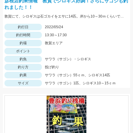
彦根店釣果情報 敦賀でシロギス好調！さらにサゴシも釣
れました！！
敦賀にて、シロギスは石ゴカイをエサに14匹。岸から10～30ｍくらいでもよく当たる。夕方にサゴシがヒット、ルアーはレンジバイブ55。
釣行日
2022/05/24
釣行時間
13:30～17:30
釣場
敦賀エリア
ポイント
釣魚
サワラ（サゴシ）・シロギス
釣り方
投げ釣り
釣果
サワラ（サゴシ）55ｃｍ、シロギス14匹
サイズ
サワラ（サゴシ）1匹、シロギス10～15ｃｍ