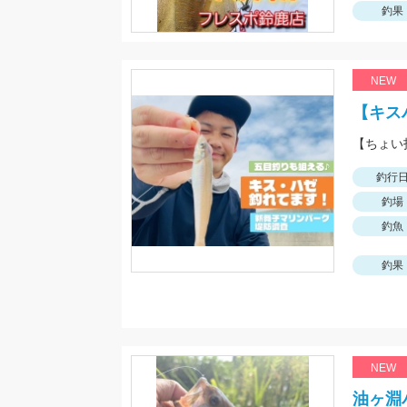
釣果
NEW
【キス
釣行
釣場
釣魚
釣果
NEW
油ヶ淵