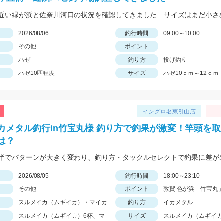
日
2026/08/06
釣行時間
09:00～10:00
その他
ポイント
ハゼ
釣り方
投げ釣り
ハゼ10匹程度
サイズ
ハゼ10ｃｍ～12ｃｍ
イシグロ名東引山店
カメタル釣行in竹宝丸様 釣り方で釣果が激変！竿頭を
は？
日
2026/08/05
釣行時間
18:00～23:10
その他
ポイント
敦賀 色が浜「竹宝丸
スルメイカ（ムギイカ）・マイカ
釣り方
イカメタル
スルメイカ（ムギイカ）6杯、マ
サイズ
スルメイカ（ムギイ