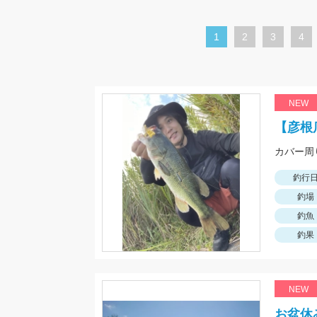
カ
1
ペ
2
ペ
3
ペ
4
レ
ー
ー
ー
ン
ジ
ジ
ジ
ト
NEW
ペ
【彦根
ー
カバー周
ジ
釣行
釣場
釣魚
釣果
NEW
お盆休