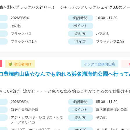
日
2026/08/04
釣行時間
16:30～17:30
その他
ポイント
ブラックバス
釣り方
バス釣り
ブラックバス1匹
サイズ
ブラックバス27㎝
初心者向け
イシグロ豊橋向山店
3
ロ豊橋向山店☆なんでも釣れる浜名湖海釣公園へ行って
日
2026/08/04
釣行時間
05:30～11:30
新居弁天海釣公園
ポイント
浜名湖新居海釣公園
アジ・カワハギ・シロギス・ヒラ
釣り方
その他
メ・アオリイカ