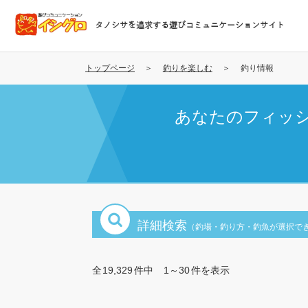
メ
イ
タノシサを追求する遊びコミュニケーションサイト
ン
コ
ン
トップページ
釣りを楽しむ
釣り情報
テ
ン
あなたのフィッ
ツ
に
移
動
詳細検索
（釣場・釣り方・釣魚が選択で
全
19,329
件中
1～30
件を表示