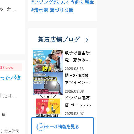
#アジング
#りんくう釣り護岸
当店から近い緑が浜と佐奈川河口の状況を確認してきました サイズはまだ小さめ 針サイズは6号がよさそうです
#清水港 海づり公園
新着店舗ブログ
親子で自由研
究！夏休みに
27 view
釣りデビュー
2026.08.23
明日8/9は激
取ったパタ
アツイベント
日！！！～オ
2026.08.08
前半と後半でパターンが大きく変わり、釣り方・タックルセレクトで釣果に差が出た日でした。最近の傾向としてケイムラ系カラーは必須ですので必ず持って行ってください。
ーダー偏光グ
イシグロ鳴海
ラス受注会～
店 パート・ア
ルバイトスタ
2026.08.07
」様
ッフまだまだ
セール情報を見る
募集中！
カ）最大胴長