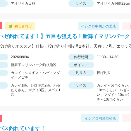
アオリイカ１杯
サイズ
アオリイカ胴長22cm 
初心者向け
イシグロ中川かの里店
ハゼ釣れてます！】五目も狙える！新舞子マリンパーク
日
2026/08/04
釣行時間
11:30～14:30
新舞子マリンパーク釣り施設
ポイント
カレイ・シロギス・ハゼ・マダ
釣り方
投げ釣り
イ・メゴチ
カレイ1匹、シロギス2匹、ハゼ
サイズ
カレイ～5cmくらい
たくさん、マダイ3匹、メゴチ1
10cmくらい、ハゼ～
匹
い、マダイ～10cm
チ～10cmくらい
イシグロ岡崎若松店
バス釣れています！