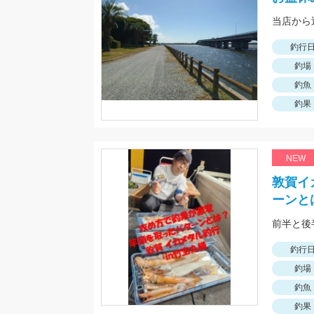
釣行
釣場
釣魚
釣果
NEW
敦賀イ
ーンと
釣行
釣場
釣魚
釣果