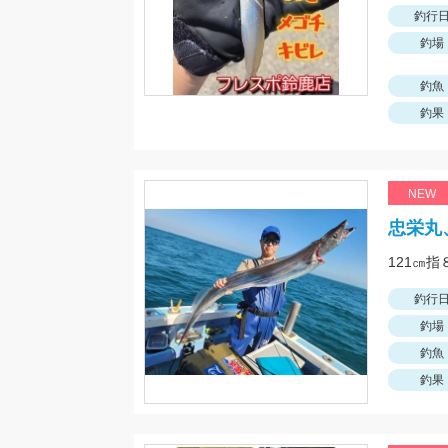
釣行
釣場
釣魚
釣果
NEW
忠栄丸
121㎝
釣行
釣場
釣魚
釣果