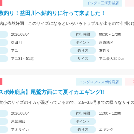
イシグロ三河安城店
数釣り！益田川へ鮎釣りに行って来ました！
日
2026/08/04
釣行時間
09:30～17:00
益田川
ポイント
萩原地区
アユ
釣り方
友釣り
アユ31～51尾
サイズ
アユ最大25.5cm
イシグロフレスポ鈴鹿店
スポ鈴鹿店】尾鷲方面にて夏イカエギング!!
日
2026/08/04
釣行時間
11:00～12:00
尾鷲周辺
ポイント
アオリイカ
釣り方
エギング