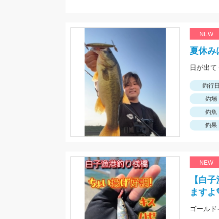
NEW
夏休み
日が出て
釣行
釣場
釣魚
釣果
NEW
【白子
ますよ
ゴールド