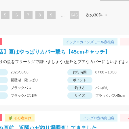
ペ
5
ペ
6
ペ
7
ペ
8
ペ
9
…
645
次の30件
ー
ー
ー
ー
ー
ジ
ジ
ジ
ジ
ジ
イシグロカインズモール彦根店
店】夏はやっぱりカバー撃ち【45cmキャッチ】
りの魚をフリーリグで狙いましょう♪意外とプアなカバーにもいますよ♪
日
2026/08/06
釣行時間
07:00～10:00
琵琶湖 陸っぱり
ポイント
ブラックバス
釣り方
バス釣り
ブラックバス1匹
サイズ
ブラックバス45cm
初心者向け
イシグロ豊橋向山店
み直前 近隣ハゼ釣り場調査してきました