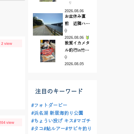
り
【45cmキャ
2026.08.06
ッチ】
お盆休み直
前 近隣ハゼ
釣り場調査し
2026.08.06
てきました
敦賀イカメタ
2 view
ル釣行in竹宝
丸様 釣り方で
2026.08.05
釣果が激変！
竿頭を取った
パターンと
は？
注目のキーワード
#フォトダービー
#浜名湖 新居海釣り公園
#ちょうい投げ キス
#マゴチ
204 view
#タコ
#鮎ルアー
#サビキ釣り