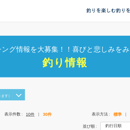
釣りを楽しむ
釣り
シング情報を大募集！！喜びと悲しみをみ
釣り情報
きます）
表示件数
表示方法
10件
30件
標準
並び順