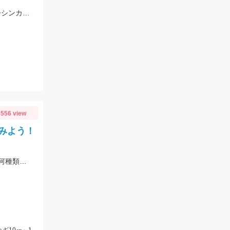
短時間で油ヶ淵へブラックバス釣りへ！ ジャッカルフリックシェイク3.8のノーシンカーワッキーでGET!
556 view
みよう！
サビキ、ちょい投げ、泳がせ・・・と色々な魚を釣ることができるので仕掛けも何種類か用意していけば楽しむことができますよ！