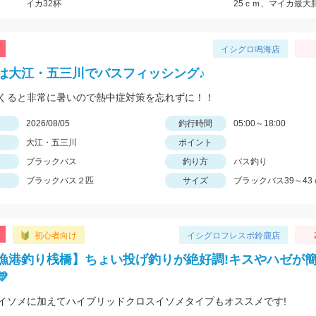
イカ32杯
25ｃｍ、マイカ最大
イシグロ鳴海店
は大江・五三川でバスフィッシング♪
くると非常に暑いので熱中症対策を忘れずに！！
日
2026/08/05
釣行時間
05:00～18:00
大江・五三川
ポイント
ブラックバス
釣り方
バス釣り
ブラックバス２匹
サイズ
ブラックバス39～43
初心者向け
イシグロフレスポ鈴鹿店
漁港釣り桟橋】ちょい投げ釣りが絶好調!キスやハゼが

イソメに加えてハイブリッドクロスイソメタイプもオススメです!