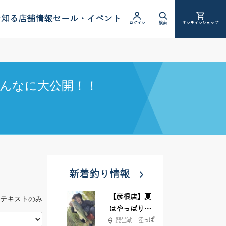
を知る
店舗情報
セール・イベント
ログイン
検索
オンラインショップ
んなに大公開！！
新着釣り情報
【彦根店】夏
テキストのみ
はやっぱりカ
琵琶湖 陸っぱ
バー撃ち