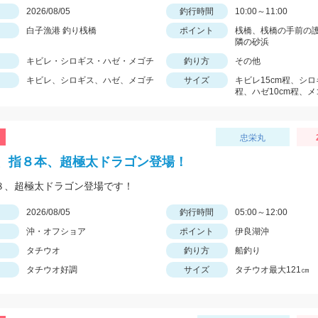
日
2026/08/05
釣行時間
10:00～11:00
白子漁港 釣り桟橋
ポイント
桟橋、桟橋の手前の
隣の砂浜
キビレ・シロギス・ハゼ・メゴチ
釣り方
その他
キビレ、シロギス、ハゼ、メゴチ
サイズ
キビレ15cm程、シロ
程、ハゼ10cm程、メ
忠栄丸
、指８本、超極太ドラゴン登場！
指８、超極太ドラゴン登場です！
日
2026/08/05
釣行時間
05:00～12:00
沖・オフショア
ポイント
伊良湖沖
タチウオ
釣り方
船釣り
タチウオ好調
サイズ
タチウオ最大121㎝