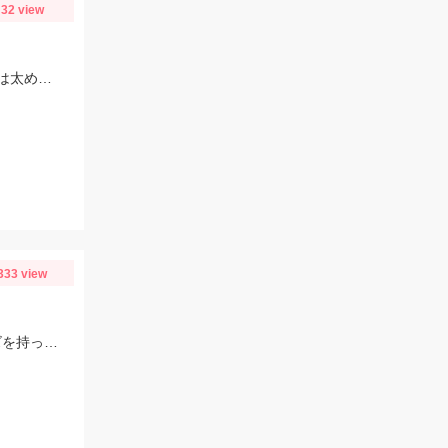
32 view
益田川の鮎は依然好調！このサイズになるといろいろトラブルが出るので仕掛けは太めがおすすめです！針は7.5号～８号！三河安城店岩崎釣行
333 view
季節的に大小のサイズのイカが混ざっているので、2.5~3.5号までの様々なサイズを持っていきましょう!!