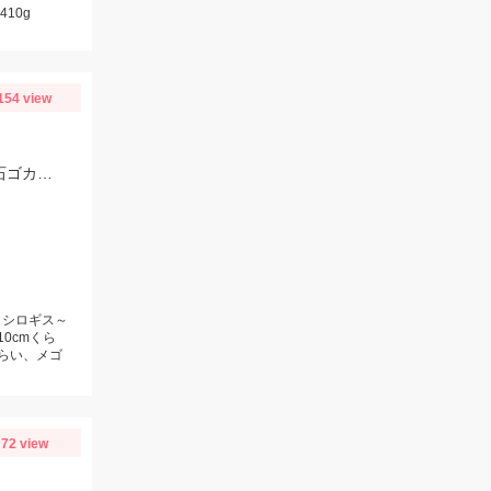
410g
154 view
【ちょい投げ釣りオススメ】仕掛：投げ釣り仕掛7号2本針。天秤：7号。エサ：石ゴカイorゴールドイソメ。誘い方：サビいて止めての繰り返し。
、シロギス～
10cmくら
くらい、メゴ
72 view