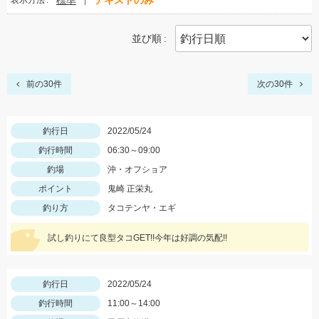
標準
テキストのみ
表示方法
並び順
前の30件
次の30件
釣行日
2022/05/24
釣行時間
06:30～09:00
釣場
沖・オフショア
ポイント
鬼崎 正栄丸
釣り方
タコテンヤ・エギ
試し釣りにて良型タコGET!!今年は好調の気配!!
釣行日
2022/05/24
釣行時間
11:00～14:00