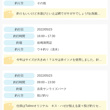
釣り方
その他
釣りもいいけど水遊びといえば網でガサガサでしょう‼お魚観察水槽が大活躍♪
釣行日
2022/05/23
釣行時間
16:00～17:30
釣場
佐鳴湖周辺
釣り方
ウキ釣り（淡水）
今年はサイズが大きめ！？エサは赤イソメを使用しました。針外しにはフォーセップがあると鋏まれずにすみますよ！
釣行日
2022/05/23
釣行時間
09:00～13:00
釣場
吉良サンライズパーク
釣り方
投げ釣り
仕掛はTulinoオリジナル キス・ハゼが狙える楽々投げ釣りセットがおススメです！