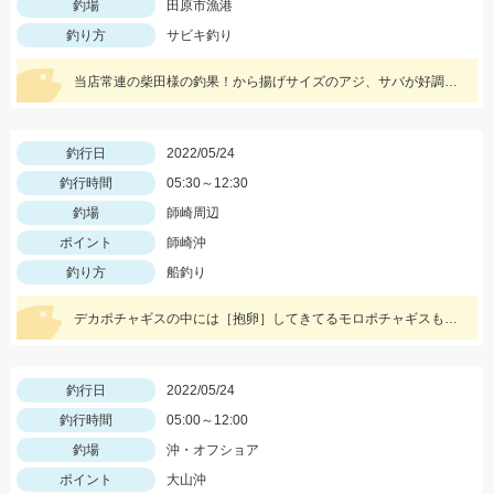
釣場
田原市漁港
釣り方
サビキ釣り
当店常連の柴田様の釣果！から揚げサイズのアジ、サバが好調！仕掛けはママカリサビキ3～5号でOK！
釣行日
2022/05/24
釣行時間
05:30～12:30
釣場
師崎周辺
ポイント
師崎沖
釣り方
船釣り
デカポチャギスの中には［抱卵］してきてるモロポチャギスもッ(о´∀`о) 期間限定ですので お早めにッ(ﾟ∀ﾟ)b
釣行日
2022/05/24
釣行時間
05:00～12:00
釣場
沖・オフショア
ポイント
大山沖