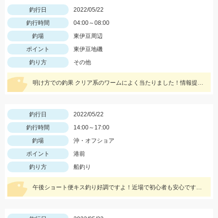
釣行日
2022/05/22
釣行時間
04:00～08:00
釣場
東伊豆周辺
ポイント
東伊豆地磯
釣り方
その他
明け方での釣果 クリア系のワームによく当たりました！情報提供ありがとうございます。
釣行日
2022/05/22
釣行時間
14:00～17:00
釣場
沖・オフショア
ポイント
港前
釣り方
船釣り
午後ショート便キス釣り好調ですよ！近場で初心者も安心です。午前便ではイサキ釣りへ出船中！