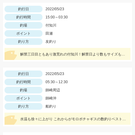
釣行日
2022/05/23
釣行時間
15:00～03:30
釣場
付知川
ポイント
田瀬
釣り方
友釣り
解禁三日目ともあり激荒れの付知川！解禁日より数もサイズも落ちてますが丁寧に探れば釣れます。四日目も頑張ります！
釣行日
2022/05/23
釣行時間
05:30～12:30
釣場
師崎周辺
ポイント
師崎沖
釣り方
船釣り
水温も徐々に上がり これからがモロポチャギスの数釣りベストシーズンインですよッ(・∀・)b