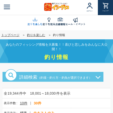
メ
イ
ショップ
ログイン
ン
コ
ン
釣りを楽しむ
釣りを知る
店舗情報
セール・イベント
テ
トップページ
釣りを楽しむ
釣り情報
ン
ツ
あなたのフィッシング情報を大募集！！喜びと悲しみをみんなに大公
に
開！！
移
釣り情報
動
詳細検索
（釣場・釣り方・釣魚が選択できます）
全
19,344
件中
18,001～18,030
件を表示
10件
30件
表示件数