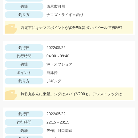
釣場
西尾市河川
釣り方
ナマズ・ライギョ釣り
西尾市にはナマズポイントが多数!!爆音ポンパドールで初GET
釣行日
2022/05/22
釣行時間
04:00～09:40
釣場
沖・オフショア
ポイント
沼津沖
釣り方
ジギング
鈴竹丸さんに乗船。ジグはスパイV200ｇ。アシストフックはジガーライトシワリ2/0を使用。
釣行日
2022/05/22
釣行時間
22:15～23:15
釣場
矢作川河口周辺