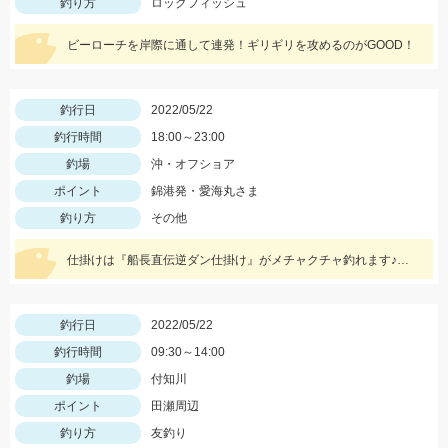
釣り方
ロックフィッシュ
ビーローチを岸際に通して連発！ギリギリを攻めるのがGOOD！
釣行日
2022/05/22
釣行時間
18:00～23:00
釣場
沖・オフショア
ポイント
錦港発・愛海丸さま
釣り方
その他
仕掛けは『船長直伝逆ダン仕掛け』がメチャクチャ釣れます♪詳しくはブログをご覧ください‼
釣行日
2022/05/22
釣行時間
09:30～14:00
釣場
付知川
ポイント
田瀬周辺
釣り方
友釣り