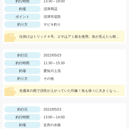
釣行時間
13:30～18:00
釣場
沼津周辺
ポイント
沼津市堤防
釣り方
サビキ釣り
仕掛けはトリック４号、エサはアミ姫を使用。魚が見えたら軽くエサを撒いて、仕掛けをたらせば入れ食いでした。
釣行日
2022/05/23
釣行時間
11:30～15:30
釣場
愛知川上流
釣り方
その他
先週末の雨で活性が上がっていた印象！魚も徐々に大きくなっており、まだまだ楽しめそうですよ♪
釣行日
2022/05/23
釣行時間
13:00～14:00
釣場
近所の水路