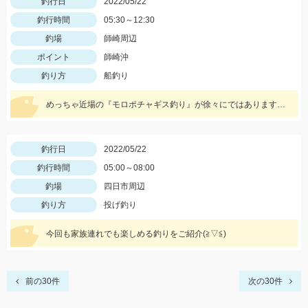
釣行日
2022/05/22
釣行時間
05:30～12:30
釣場
師崎周辺
ポイント
師崎沖
釣り方
船釣り
めっちゃ近場の『モロポチャギス釣り』が徐々にではありますが釣れ出して来てますよッ(*⁰▿⁰*)
釣行日
2022/05/22
釣行時間
05:00～08:00
釣場
四日市周辺
釣り方
投げ釣り
今回も家族連れでも楽しめる釣りをご紹介(≧▽≦)
前の30件
次の30件